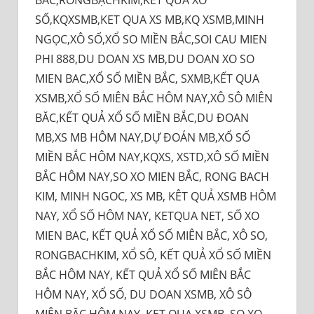
SỐ,KQXSMB,KET QUA XS MB,KQ XSMB,MINH
NGỌC,XÔ SỐ,XỔ SO MIỀN BẮC,SOI CAU MIEN
PHI 888,DU DOAN XS MB,DU DOAN XO SO
MIEN BAC,XỔ SỐ MIỀN BẮC, SXMB,KẾT QUA
XSMB,XỔ SỐ MIÊN BẮC HÔM NAY,XÔ SÔ MIÊN
BĂC,KẾT QUẢ XỔ SỐ MIỀN BẮC,DU ĐOAN
MB,XS MB HÔM NAY,DỰ ĐOÁN MB,XỔ SỐ
MIỀN BẮC HÔM NAY,KQXS, XSTD,XÔ SỐ MIỀN
BẮC HÔM NAY,SO XO MIEN BẮC, RONG BACH
KIM, MINH NGOC, XS MB, KÊT QUẢ XSMB HÔM
NAY, XỔ SỐ HÔM NAY, KETQUA NET, SỐ XO
MIEN BAC, KẾT QUẢ XỔ SỐ MIÊN BẮC, XÔ SO,
RONGBACHKIM, XỔ SÔ, KẾT QUẢ XỔ SỐ MIỀN
BẮC HÔM NAY, KẾT QUẢ XỔ SỐ MIÊN BẮC
HÔM NAY, XỔ SỐ, DU DOAN XSMB, XÔ SÔ
MIÊN BĂC HÔM NAY, KET QUA XSMB, SO XO