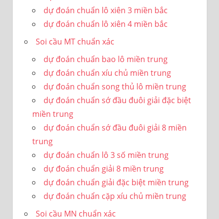
dự đoán chuẩn lô xiên 3 miền bắc
dự đoán chuẩn lô xiên 4 miền bắc
Soi cầu MT chuẩn xác
dự đoán chuẩn bao lô miền trung
dự đoán chuẩn xíu chủ miền trung
dự đoán chuẩn song thủ lô miền trung
dự đoán chuẩn sớ đầu đuôi giải đặc biệt
miền trung
dự đoán chuẩn sớ đầu đuôi giải 8 miền
trung
dự đoán chuẩn lô 3 số miền trung
dự đoán chuẩn giải 8 miền trung
dự đoán chuẩn giải đặc biệt miền trung
dự đoán chuẩn cặp xíu chủ miền trung
Soi cầu MN chuẩn xác