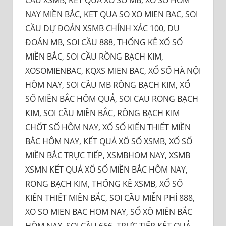
NAY MIỀN BẮC, KET QUA SO XO MIEN BAC, SOI
CẦU DỰ ĐOÁN XSMB CHÍNH XÁC 100, DU
ĐOÁN MB, SOI CẦU 888, THỐNG KÊ XỔ SỐ
MIỀN BẮC, SOI CẦU RỒNG BẠCH KIM,
XOSOMIENBAC, KQXS MIEN BAC, XỔ SỐ HÀ NỘI
HÔM NAY, SOI CẦU MB RỒNG BẠCH KIM, XỔ
SỐ MIỀN BẮC HÔM QUẢ, SOI CAU RONG BẠCH
KIM, SOI CẦU MIỀN BẮC, RỒNG BẠCH KIM
CHỐT SỐ HÔM NAY, XỔ SỐ KIẾN THIẾT MIỀN
BẮC HÔM NAY, KẾT QUẢ XỔ SỐ XSMB, XỔ SỐ
MIỀN BẮC TRỰC TIẾP, XSMBHOM NAY, XSMB
XSMN KẾT QUẢ XỔ SỐ MIỀN BẮC HÔM NAY,
RONG BẠCH KIM, THỐNG KÊ XSMB, XỔ SỐ
KIẾN THIẾT MIÊN BẮC, SOI CẦU MIỄN PHÍ 888,
XO SO MIEN BAC HOM NAY, SỔ XÔ MIÊN BẮC
HÔM NAY, SOI CẦU 666, TRỰC TIẾP KẾT QUẢ