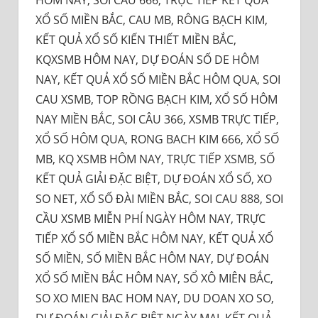
XỔ SỐ MIỀN BẮC, CAU MB, RÔNG BẠCH KIM,
KẾT QUẢ XỔ SỐ KIẾN THIẾT MIỀN BẮC,
KQXSMB HÔM NAY, DỰ ĐOÁN SỐ DE HÔM
NAY, KẾT QUẢ XỔ SỐ MIỀN BẮC HÔM QUA, SOI
CAU XSMB, TOP RỒNG BẠCH KIM, XỔ SỐ HÔM
NAY MIỀN BẮC, SOI CÂU 366, XSMB TRỰC TIẾP,
XỔ SỐ HÔM QUA, RONG BACH KIM 666, XỔ SỐ
MB, KQ XSMB HÔM NAY, TRỰC TIẾP XSMB, SỐ
KẾT QUẢ GIẢI ĐẶC BIỆT, DỰ ĐOÁN XỔ SỐ, XO
SO NET, XỔ SỐ ĐÀI MIỀN BẮC, SOI CAU 888, SOI
CẦU XSMB MIỄN PHÍ NGÀY HÔM NAY, TRỰC
TIẾP XỔ SỐ MIỀN BẮC HÔM NAY, KẾT QUẢ XỔ
SỐ MIỀN, SỐ MIỀN BẮC HÔM NAY, DỰ ĐOÁN
XỔ SỐ MIỀN BẮC HÔM NAY, SỔ XÔ MIÊN BẮC,
SO XO MIEN BAC HOM NAY, DU DOAN XO SO,
DỰ ĐOÁN GIẢI ĐẶC BIỆT NGÀY MAI, KẾT QUẢ