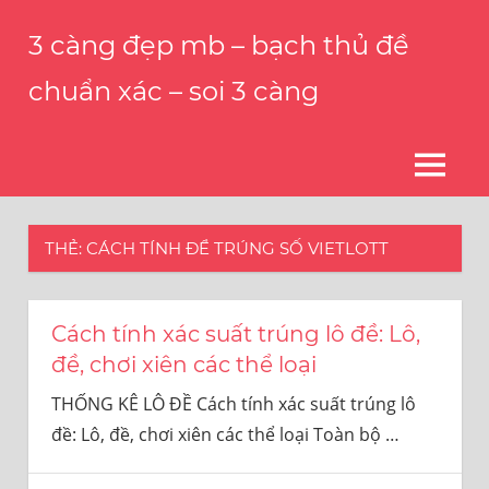
Skip
3 càng đẹp mb – bạch thủ đề
to
content
chuẩn xác – soi 3 càng
Chúng
tôi
tự
MENU
hào
là
sự
THẺ:
CÁCH TÍNH ĐỂ TRÚNG SỐ VIETLOTT
lựa
chọn
hàng
Cách tính xác suất trúng lô đề: Lô,
đầu
đề, chơi xiên các thể loại
của
hàng
THỐNG KÊ LÔ ĐỀ Cách tính xác suất trúng lô
ngàn
đề: Lô, đề, chơi xiên các thể loại Toàn bộ
…
khách
hàng
trên