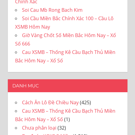
Chính Xác
Soi Cau Mb Rong Bach Kim
Soi Cầu Miền Bắc Chính Xác 100 – Cầu Lô
XSMB Hôm Nay
Giờ Vàng Chốt Số Miền Bắc Hôm Nay – Xổ
Số 666
Cau XSMB – Thống Kê Cầu Bạch Thủ Miền
Bắc Hôm Nay – Xổ Số
DANH MỤC
Cách Ăn Lô Đề Chiều Nay
(425)
Cau XSMB – Thống Kê Cầu Bạch Thủ Miền
Bắc Hôm Nay – Xổ Số
(1)
Chưa phân loại
(32)