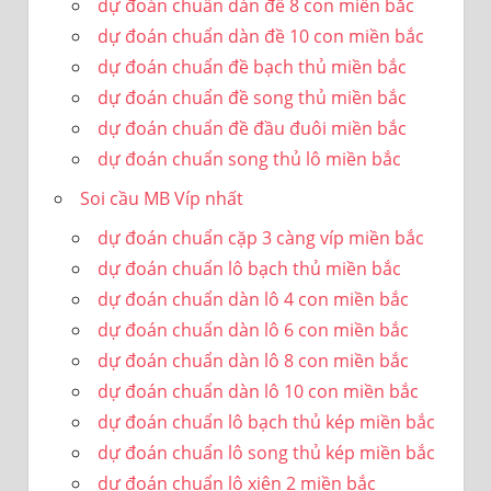
dự đoán chuẩn dàn đề 8 con miền bắc
dự đoán chuẩn dàn đề 10 con miền bắc
dự đoán chuẩn đề bạch thủ miền bắc
dự đoán chuẩn đề song thủ miền bắc
dự đoán chuẩn đề đầu đuôi miền bắc
dự đoán chuẩn song thủ lô miền bắc
Soi cầu MB Víp nhất
dự đoán chuẩn cặp 3 càng víp miền bắc
dự đoán chuẩn lô bạch thủ miền bắc
dự đoán chuẩn dàn lô 4 con miền bắc
dự đoán chuẩn dàn lô 6 con miền bắc
dự đoán chuẩn dàn lô 8 con miền bắc
dự đoán chuẩn dàn lô 10 con miền bắc
dự đoán chuẩn lô bạch thủ kép miền bắc
dự đoán chuẩn lô song thủ kép miền bắc
dự đoán chuẩn lô xiên 2 miền bắc