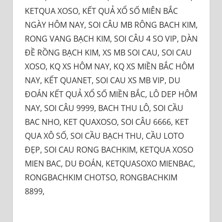
KETQUA XOSO, KẾT QUẢ XỔ SỐ MIÊN BẮC
NGÀY HÔM NAY, SOI CÂU MB RÔNG BACH KIM,
RONG VANG BẠCH KIM, SOI CÂU 4 SO VIP, DÀN
ĐỀ RỒNG BẠCH KIM, XS MB SOI CAU, SOI CAU
XOSO, KQ XS HÔM NAY, KQ XS MIỀN BẮC HÔM
NAY, KẾT QUANET, SOI CAU XS MB VIP, DU
ĐOÁN KẾT QUẢ XỔ SỐ MIỀN BẮC, LÔ DEP HÔM
NAY, SOI CÂU 9999, BACH THU LÔ, SOI CẦU
BAC NHO, KET QUAXOSO, SOI CÂU 6666, KET
QUA XÔ SỐ, SOI CẦU BẠCH THU, CẦU LOTO
ĐẸP, SOI CAU RONG BACHKIM, KETQUA XOSO
MIEN BAC, DU ĐOÁN, KETQUASOXO MIENBAC,
RONGBACHKIM CHOTSO, RONGBACHKIM
8899,