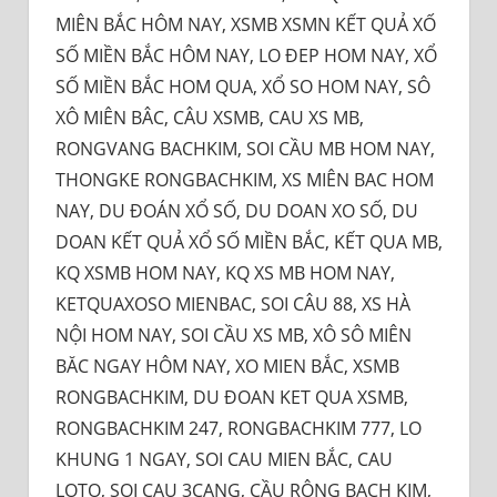
MIÊN BẮC HÔM NAY, XSMB XSMN KẾT QUẢ XỐ
SỐ MIỀN BẮC HÔM NAY, LO ĐEP HOM NAY, XỔ
SỐ MIỀN BẮC HOM QUA, XỔ SO HOM NAY, SÔ
XÔ MIÊN BÂC, CÂU XSMB, CAU XS MB,
RONGVANG BACHKIM, SOI CẦU MB HOM NAY,
THONGKE RONGBACHKIM, XS MIÊN BAC HOM
NAY, DU ĐOÁN XỔ SỐ, DU DOAN XO SỐ, DU
DOAN KẾT QUẢ XỔ SỐ MIỀN BẮC, KẾT QUA MB,
KQ XSMB HOM NAY, KQ XS MB HOM NAY,
KETQUAXOSO MIENBAC, SOI CÂU 88, XS HÀ
NỘI HOM NAY, SOI CẦU XS MB, XÔ SÔ MIÊN
BĂC NGAY HÔM NAY, XO MIEN BẮC, XSMB
RONGBACHKIM, DU ĐOAN KET QUA XSMB,
RONGBACHKIM 247, RONGBACHKIM 777, LO
KHUNG 1 NGAY, SOI CAU MIEN BẮC, CAU
LOTO, SOI CAU 3CANG, CẦU RÔNG BACH KIM,