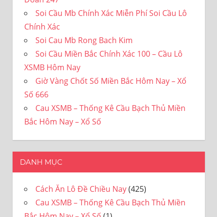
Soi Cầu Mb Chính Xác Miễn Phí Soi Cầu Lô
Chính Xác
Soi Cau Mb Rong Bach Kim
Soi Cầu Miền Bắc Chính Xác 100 – Cầu Lô
XSMB Hôm Nay
Giờ Vàng Chốt Số Miền Bắc Hôm Nay – Xổ
Số 666
Cau XSMB – Thống Kê Cầu Bạch Thủ Miền
Bắc Hôm Nay – Xổ Số
DANH MỤC
Cách Ăn Lô Đề Chiều Nay
(425)
Cau XSMB – Thống Kê Cầu Bạch Thủ Miền
Bắc Hôm Nay – Xổ Số
(1)