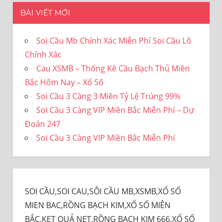
BÀI VIẾT MỚI
Soi Cầu Mb Chính Xác Miễn Phí Soi Cầu Lô
Chính Xác
Cau XSMB – Thống Kê Cầu Bạch Thủ Miền
Bắc Hôm Nay – Xổ Số
Soi Cầu 3 Càng 3 Miền Tỷ Lệ Trúng 99%
Soi Cầu 3 Càng VIP Miền Bắc Miễn Phí – Dự
Đoán 247
Soi Cầu 3 Càng VIP Miền Bắc Miễn Phí
SOI CẦU,SOI CAU,SÔI CẦU MB,XSMB,XỔ SỐ
MIEN BAC,RỒNG BẠCH KIM,XỔ SỐ MIÊN
BẮC,KET QUẢ NET,RỒNG BẠCH KIM 666,XỔ SỐ