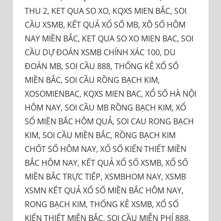
THU 2, KET QUA SO XO, KQXS MIEN BẮC, SOI
CẦU XSMB, KẾT QUẢ XỔ SỐ MB, XÔ SỐ HÔM
NAY MIỀN BẮC, KET QUA SO XO MIEN BAC, SOI
CẦU DỰ ĐOÁN XSMB CHÍNH XÁC 100, DU
ĐOÁN MB, SOI CẦU 888, THỐNG KÊ XỔ SỐ
MIỀN BẮC, SOI CẦU RỒNG BẠCH KIM,
XOSOMIENBAC, KQXS MIEN BAC, XỔ SỐ HÀ NỘI
HÔM NAY, SOI CẦU MB RỒNG BẠCH KIM, XỔ
SỐ MIỀN BẮC HÔM QUẢ, SOI CAU RONG BẠCH
KIM, SOI CẦU MIỀN BẮC, RỒNG BẠCH KIM
CHỐT SỐ HÔM NAY, XỔ SỐ KIẾN THIẾT MIỀN
BẮC HÔM NAY, KẾT QUẢ XỔ SỐ XSMB, XỔ SỐ
MIỀN BẮC TRỰC TIẾP, XSMBHOM NAY, XSMB
XSMN KẾT QUẢ XỔ SỐ MIỀN BẮC HÔM NAY,
RONG BẠCH KIM, THỐNG KÊ XSMB, XỔ SỐ
KIẾN THIẾT MIÊN BẮC, SOI CẦU MIỄN PHÍ 888,