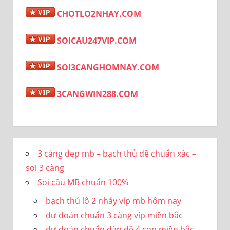
CHOTLO2NHAY.COM
SOICAU247VIP.COM
SOI3CANGHOMNAY.COM
3CANGWIN288.COM
3 càng đẹp mb – bạch thủ đề chuẩn xác –
soi 3 càng
Soi cầu MB chuẩn 100%
bạch thủ lô 2 nháy víp mb hôm nay
dự đoán chuẩn 3 càng víp miền bắc
dự đoán chuẩn dàn đề 4 con miền bắc