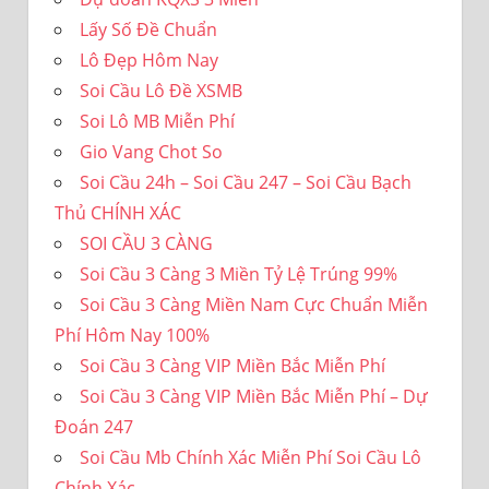
Lấy Số Đề Chuẩn
Lô Đẹp Hôm Nay
Soi Cầu Lô Đề XSMB
Soi Lô MB Miễn Phí
Gio Vang Chot So
Soi Cầu 24h – Soi Cầu 247 – Soi Cầu Bạch
Thủ CHÍNH XÁC
SOI CẦU 3 CÀNG
Soi Cầu 3 Càng 3 Miền Tỷ Lệ Trúng 99%
Soi Cầu 3 Càng Miền Nam Cực Chuẩn Miễn
Phí Hôm Nay 100%
Soi Cầu 3 Càng VIP Miền Bắc Miễn Phí
Soi Cầu 3 Càng VIP Miền Bắc Miễn Phí – Dự
Đoán 247
Soi Cầu Mb Chính Xác Miễn Phí Soi Cầu Lô
Chính Xác