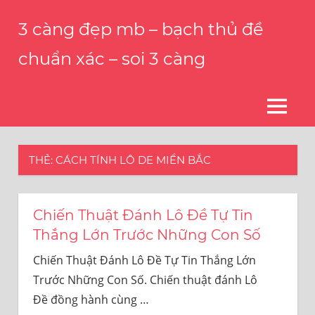
Skip
3 càng đẹp mb – bạch thủ đề
to
content
chuẩn xác – soi 3 càng
Chúng
tôi
tự
MENU
hào
là
sự
THẺ:
CÁCH TÍNH LÔ DE MIỀN BẮC
lựa
chọn
hàng
Chiến Thuật Đánh Lô Đề Tự Tin
đầu
Thắng Lớn Trước Những Con Số
của
hàng
Chiến Thuật Đánh Lô Đề Tự Tin Thắng Lớn
ngàn
Trước Những Con Số. Chiến thuật đánh Lô
khách
hàng
Đề đồng hành cùng
…
trên