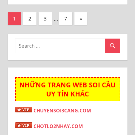
Phân
Next
1
2
3
…
7
»
Posts
trang
bài
viết
NHỮNG TRANG WEB SOI CẦU
UY TÍN KHÁC
CHUYENSOI3CANG.COM
CHOTLO2NHAY.COM