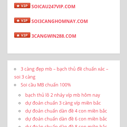
SOICAU247VIP.COM
SOI3CANGHOMNAY.COM
3CANGWIN288.COM
3 càng đẹp mb – bạch thủ đề chuẩn xác –
soi 3 càng
Soi cầu MB chuẩn 100%
bạch thủ lô 2 nháy víp mb hôm nay
dự đoán chuẩn 3 càng víp miền bắc
dự đoán chuẩn dàn đề 4 con miền bắc
dự đoán chuẩn dàn đề 6 con miền bắc
dự đoán chuẩn dàn đề 8 con miền bắc