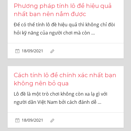
Phương pháp tính lô đề hiệu quả
nhất bạn nên nắm được
Để có thể tính lô đề hiệu quả thì không chỉ đòi
hỏi kỹ năng của người chơi mà còn
…
18/09/2021
Cách tính lô đề chính xác nhất bạn
không nên bỏ qua
Lô đề là một trò chơi không còn xa lạ gì với
người dân Việt Nam bởi cách đánh dễ
…
18/09/2021