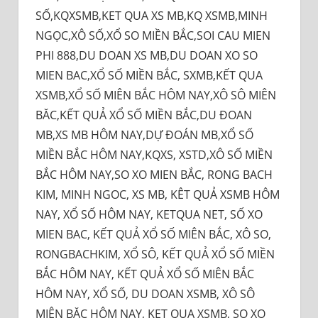
SỐ,KQXSMB,KET QUA XS MB,KQ XSMB,MINH
NGỌC,XÔ SỐ,XỔ SO MIỀN BẮC,SOI CAU MIEN
PHI 888,DU DOAN XS MB,DU DOAN XO SO
MIEN BAC,XỔ SỐ MIỀN BẮC, SXMB,KẾT QUA
XSMB,XỔ SỐ MIÊN BẮC HÔM NAY,XÔ SÔ MIÊN
BĂC,KẾT QUẢ XỔ SỐ MIỀN BẮC,DU ĐOAN
MB,XS MB HÔM NAY,DỰ ĐOÁN MB,XỔ SỐ
MIỀN BẮC HÔM NAY,KQXS, XSTD,XÔ SỐ MIỀN
BẮC HÔM NAY,SO XO MIEN BẮC, RONG BACH
KIM, MINH NGOC, XS MB, KÊT QUẢ XSMB HÔM
NAY, XỔ SỐ HÔM NAY, KETQUA NET, SỐ XO
MIEN BAC, KẾT QUẢ XỔ SỐ MIÊN BẮC, XÔ SO,
RONGBACHKIM, XỔ SÔ, KẾT QUẢ XỔ SỐ MIỀN
BẮC HÔM NAY, KẾT QUẢ XỔ SỐ MIÊN BẮC
HÔM NAY, XỔ SỐ, DU DOAN XSMB, XÔ SÔ
MIÊN BĂC HÔM NAY, KET QUA XSMB, SO XO