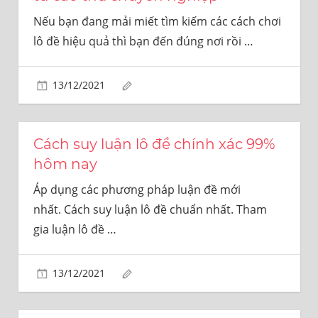
Nếu bạn đang mải miết tìm kiếm các cách chơi
lô đề hiệu quả thì bạn đến đúng nơi rồi
…
13/12/2021
Cách suy luận lô đề chính xác 99%
hôm nay
Áp dụng các phương pháp luận đề mới
nhất. Cách suy luận lô đề chuẩn nhất. Tham
gia luận lô đề
…
13/12/2021