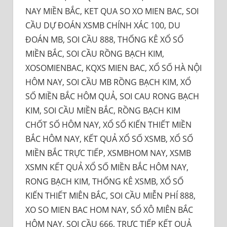
NAY MIỀN BẮC, KET QUA SO XO MIEN BAC, SOI
CẦU DỰ ĐOÁN XSMB CHÍNH XÁC 100, DU
ĐOÁN MB, SOI CẦU 888, THỐNG KÊ XỔ SỐ
MIỀN BẮC, SOI CẦU RỒNG BẠCH KIM,
XOSOMIENBAC, KQXS MIEN BAC, XỔ SỐ HÀ NỘI
HÔM NAY, SOI CẦU MB RỒNG BẠCH KIM, XỔ
SỐ MIỀN BẮC HÔM QUẢ, SOI CAU RONG BẠCH
KIM, SOI CẦU MIỀN BẮC, RỒNG BẠCH KIM
CHỐT SỐ HÔM NAY, XỔ SỐ KIẾN THIẾT MIỀN
BẮC HÔM NAY, KẾT QUẢ XỔ SỐ XSMB, XỔ SỐ
MIỀN BẮC TRỰC TIẾP, XSMBHOM NAY, XSMB
XSMN KẾT QUẢ XỔ SỐ MIỀN BẮC HÔM NAY,
RONG BẠCH KIM, THỐNG KÊ XSMB, XỔ SỐ
KIẾN THIẾT MIÊN BẮC, SOI CẦU MIỄN PHÍ 888,
XO SO MIEN BAC HOM NAY, SỔ XÔ MIÊN BẮC
HÔM NAY, SOI CẦU 666, TRỰC TIẾP KẾT QUẢ