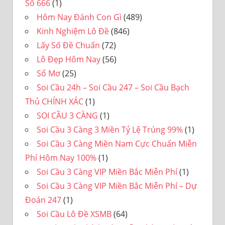
Số 666
(1)
Hôm Nay Đánh Con Gì
(489)
Kinh Nghiệm Lô Đề
(846)
Lấy Số Đề Chuẩn
(72)
Lô Đẹp Hôm Nay
(56)
Sổ Mơ
(25)
Soi Cầu 24h – Soi Cầu 247 – Soi Cầu Bạch
Thủ CHÍNH XÁC
(1)
SOI CẦU 3 CÀNG
(1)
Soi Cầu 3 Càng 3 Miền Tỷ Lệ Trúng 99%
(1)
Soi Cầu 3 Càng Miền Nam Cực Chuẩn Miễn
Phí Hôm Nay 100%
(1)
Soi Cầu 3 Càng VIP Miền Bắc Miễn Phí
(1)
Soi Cầu 3 Càng VIP Miền Bắc Miễn Phí – Dự
Đoán 247
(1)
Soi Cầu Lô Đề XSMB
(64)