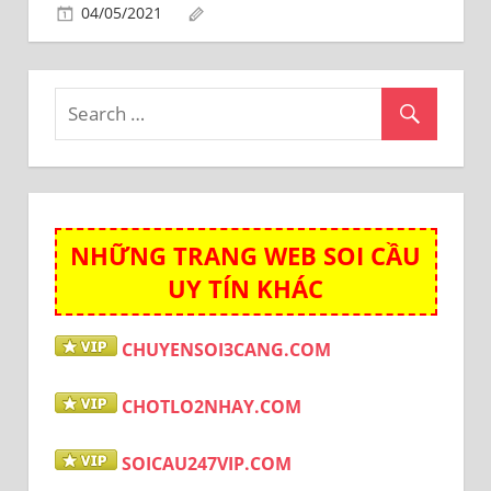
04/05/2021
cả
nước.
NHỮNG TRANG WEB SOI CẦU
UY TÍN KHÁC
CHUYENSOI3CANG.COM
CHOTLO2NHAY.COM
SOICAU247VIP.COM