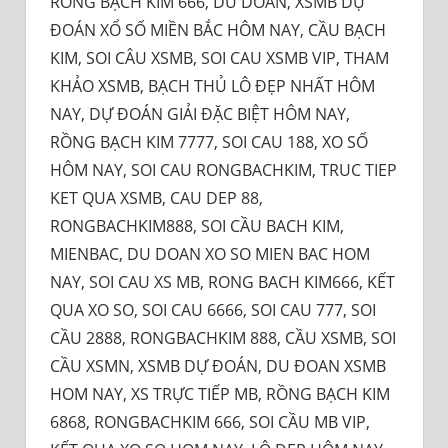
RỒNG BẠCH KIM 666, DU DOAN, XSMB DỰ
ĐOÁN XỔ SỐ MIỀN BẮC HÔM NAY, CẦU BẠCH
KIM, SOI CÂU XSMB, SOI CAU XSMB VIP, THAM
KHẢO XSMB, BẠCH THỦ LÔ ĐẸP NHẤT HÔM
NAY, DỰ ĐOÁN GIẢI ĐẶC BIỆT HÔM NAY,
RỒNG BẠCH KIM 7777, SOI CAU 188, XO SỐ
HÔM NAY, SOI CAU RONGBACHKIM, TRUC TIEP
KET QUA XSMB, CAU DEP 88,
RONGBACHKIM888, SOI CẦU BACH KIM,
MIENBAC, DU DOAN XO SO MIEN BAC HOM
NAY, SOI CAU XS MB, RONG BACH KIM666, KẾT
QUA XO SO, SOI CAU 6666, SOI CAU 777, SOI
CẦU 2888, RONGBACHKIM 888, CẦU XSMB, SOI
CẦU XSMN, XSMB DỰ ĐOÁN, DU ĐOAN XSMB
HOM NAY, XS TRỰC TIẾP MB, RỒNG BẠCH KIM
6868, RONGBACHKIM 666, SOI CẦU MB VIP,