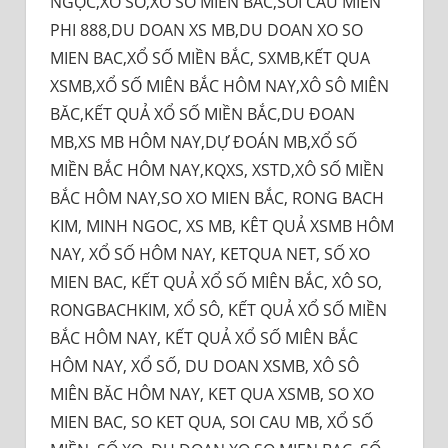
NGỌC,XÔ SỐ,XỔ SO MIỀN BẮC,SOI CAU MIEN
PHI 888,DU DOAN XS MB,DU DOAN XO SO
MIEN BAC,XỔ SỐ MIỀN BẮC, SXMB,KẾT QUA
XSMB,XỔ SỐ MIÊN BẮC HÔM NAY,XÔ SÔ MIÊN
BĂC,KẾT QUẢ XỔ SỐ MIỀN BẮC,DU ĐOAN
MB,XS MB HÔM NAY,DỰ ĐOÁN MB,XỔ SỐ
MIỀN BẮC HÔM NAY,KQXS, XSTD,XÔ SỐ MIỀN
BẮC HÔM NAY,SO XO MIEN BẮC, RONG BACH
KIM, MINH NGOC, XS MB, KÊT QUẢ XSMB HÔM
NAY, XỔ SỐ HÔM NAY, KETQUA NET, SỐ XO
MIEN BAC, KẾT QUẢ XỔ SỐ MIÊN BẮC, XÔ SO,
RONGBACHKIM, XỔ SÔ, KẾT QUẢ XỔ SỐ MIỀN
BẮC HÔM NAY, KẾT QUẢ XỔ SỐ MIÊN BẮC
HÔM NAY, XỔ SỐ, DU DOAN XSMB, XÔ SÔ
MIÊN BĂC HÔM NAY, KET QUA XSMB, SO XO
MIEN BAC, SO KET QUA, SOI CAU MB, XỔ SỐ