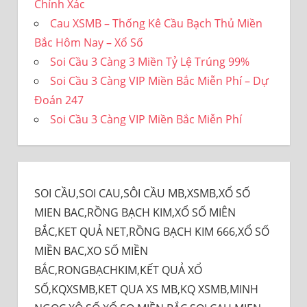
Chính Xác
Cau XSMB – Thống Kê Cầu Bạch Thủ Miền
Bắc Hôm Nay – Xổ Số
Soi Cầu 3 Càng 3 Miền Tỷ Lệ Trúng 99%
Soi Cầu 3 Càng VIP Miền Bắc Miễn Phí – Dự
Đoán 247
Soi Cầu 3 Càng VIP Miền Bắc Miễn Phí
SOI CẦU,SOI CAU,SÔI CẦU MB,XSMB,XỔ SỐ
MIEN BAC,RỒNG BẠCH KIM,XỔ SỐ MIÊN
BẮC,KET QUẢ NET,RỒNG BẠCH KIM 666,XỔ SỐ
MIỀN BAC,XO SỐ MIỀN
BẮC,RONGBẠCHKIM,KẾT QUẢ XỔ
SỐ,KQXSMB,KET QUA XS MB,KQ XSMB,MINH