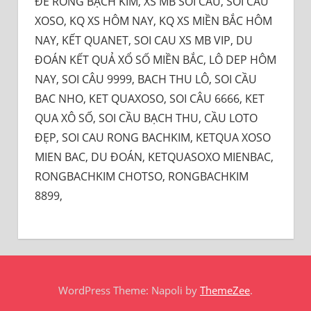
ĐỀ RỒNG BẠCH KIM, XS MB SOI CAU, SOI CAU
XOSO, KQ XS HÔM NAY, KQ XS MIỀN BẮC HÔM
NAY, KẾT QUANET, SOI CAU XS MB VIP, DU
ĐOÁN KẾT QUẢ XỔ SỐ MIỀN BẮC, LÔ DEP HÔM
NAY, SOI CÂU 9999, BACH THU LÔ, SOI CẦU
BAC NHO, KET QUAXOSO, SOI CÂU 6666, KET
QUA XÔ SỐ, SOI CẦU BẠCH THU, CẦU LOTO
ĐẸP, SOI CAU RONG BACHKIM, KETQUA XOSO
MIEN BAC, DU ĐOÁN, KETQUASOXO MIENBAC,
RONGBACHKIM CHOTSO, RONGBACHKIM
8899,
WordPress Theme: Napoli by
ThemeZee
.