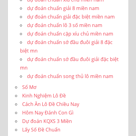
dự đoán chuẩn giải 8 miền nam
dự đoán chuẩn giải đặc biệt miền nam
dự đoán chuẩn lô 3 số miền nam
dự đoán chuẩn cặp xíu chủ miền nam
dự đoán chuẩn sớ đầu đuôi giải 8 đặc
biệt mn
dự đoán chuẩn sớ đầu đuôi giải đặc biệt
mn
dự đoán chuẩn song thủ lô miền nam
Sổ Mơ
Kinh Nghiệm Lô Đề
Cách Ăn Lô Đề Chiều Nay
Hôm Nay Đánh Con Gì
Dự đoán KQXS 3 Miền
Lấy Số Đề Chuẩn