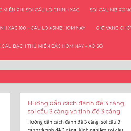
C MIỄN PHÍ SOI CẦU LÔ CHÍNH XÁC
SOI CAU MB RON
ÍNH XÁC 100 – CẦU LÔ XSMB HÔM NAY
GIỜ VÀNG CHỐT
 CẦU BẠCH THỦ MIỀN BẮC HÔM NAY – XỔ SỐ
Hướng dẫn cách đánh đề 3 càng,
soi cầu 3 càng và tính đề 3 càng
Hướng dẫn cách đánh đề 3 càng, soi cầu 3
càng và tính đề 3 càng. Kinh nghiệm soi cầu