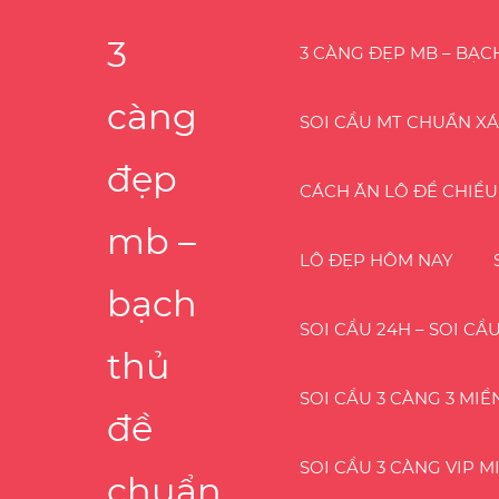
Skip
3
to
3 CÀNG ĐẸP MB – BẠC
content
càng
SOI CẦU MT CHUẨN X
đẹp
CÁCH ĂN LÔ ĐỀ CHIỀU
mb –
LÔ ĐẸP HÔM NAY
bạch
SOI CẦU 24H – SOI CẦ
thủ
SOI CẦU 3 CÀNG 3 MIỀ
đề
SOI CẦU 3 CÀNG VIP M
chuẩn