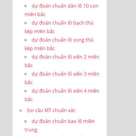
dự đoán chuẩn dàn lô 10 con
miền bắc
dự đoán chuẩn lô bạch thủ
kép miền bắc
dự đoán chuẩn lô song thủ
kép miền bắc
dự đoán chuẩn lô xiên 2 miền
bắc
dự đoán chuẩn lô xiên 3 miền
bắc
dự đoán chuẩn lô xiên 4 miền
bắc
Soi cầu MT chuẩn xác
dự đoán chuẩn bao lô miền
trung