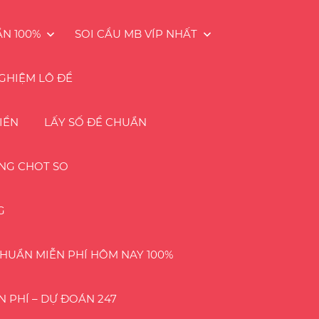
ẨN 100%
SOI CẦU MB VÍP NHẤT
GHIỆM LÔ ĐỀ
IỀN
LẤY SỐ ĐỀ CHUẨN
ANG CHOT SO
G
CHUẨN MIỄN PHÍ HÔM NAY 100%
N PHÍ – DỰ ĐOÁN 247