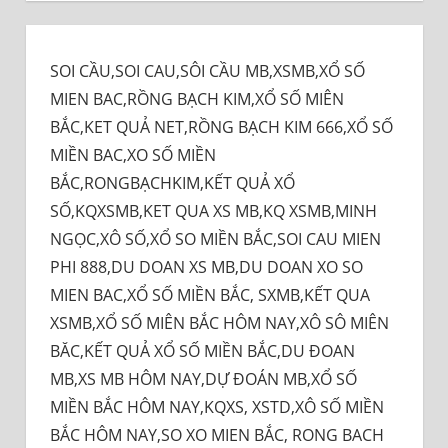
SOI CẦU,SOI CAU,SÔI CẦU MB,XSMB,XỔ SỐ
MIEN BAC,RỒNG BẠCH KIM,XỔ SỐ MIÊN
BẮC,KET QUẢ NET,RỒNG BẠCH KIM 666,XỔ SỐ
MIỀN BAC,XO SỐ MIỀN
BẮC,RONGBẠCHKIM,KẾT QUẢ XỔ
SỐ,KQXSMB,KET QUA XS MB,KQ XSMB,MINH
NGỌC,XÔ SỐ,XỔ SO MIỀN BẮC,SOI CAU MIEN
PHI 888,DU DOAN XS MB,DU DOAN XO SO
MIEN BAC,XỔ SỐ MIỀN BẮC, SXMB,KẾT QUA
XSMB,XỔ SỐ MIÊN BẮC HÔM NAY,XÔ SÔ MIÊN
BĂC,KẾT QUẢ XỔ SỐ MIỀN BẮC,DU ĐOAN
MB,XS MB HÔM NAY,DỰ ĐOÁN MB,XỔ SỐ
MIỀN BẮC HÔM NAY,KQXS, XSTD,XÔ SỐ MIỀN
BẮC HÔM NAY,SO XO MIEN BẮC, RONG BACH