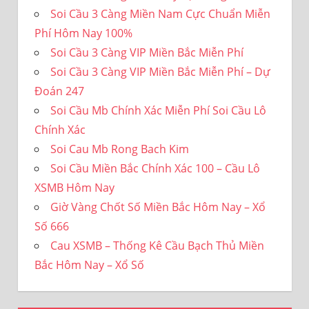
Soi Cầu 3 Càng Miền Nam Cực Chuẩn Miễn
Phí Hôm Nay 100%
Soi Cầu 3 Càng VIP Miền Bắc Miễn Phí
Soi Cầu 3 Càng VIP Miền Bắc Miễn Phí – Dự
Đoán 247
Soi Cầu Mb Chính Xác Miễn Phí Soi Cầu Lô
Chính Xác
Soi Cau Mb Rong Bach Kim
Soi Cầu Miền Bắc Chính Xác 100 – Cầu Lô
XSMB Hôm Nay
Giờ Vàng Chốt Số Miền Bắc Hôm Nay – Xổ
Số 666
Cau XSMB – Thống Kê Cầu Bạch Thủ Miền
Bắc Hôm Nay – Xổ Số