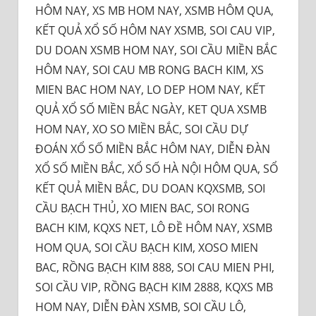
HÔM NAY, XS MB HOM NAY, XSMB HÔM QUA,
KẾT QUẢ XỔ SỐ HÔM NAY XSMB, SOI CAU VIP,
DU DOAN XSMB HOM NAY, SOI CẦU MIỀN BẮC
HÔM NAY, SOI CAU MB RONG BACH KIM, XS
MIEN BAC HOM NAY, LO DEP HOM NAY, KẾT
QUẢ XỔ SỐ MIỀN BẮC NGÀY, KET QUA XSMB
HOM NAY, XO SO MIỀN BẮC, SOI CẦU DỰ
ĐOÁN XỔ SỐ MIỀN BẮC HÔM NAY, DIỄN ĐÀN
XỔ SỐ MIỀN BẮC, XỔ SỐ HÀ NỘI HÔM QUA, SỔ
KẾT QUẢ MIỀN BẮC, DU DOAN KQXSMB, SOI
CẦU BẠCH THỦ, XO MIEN BAC, SOI RONG
BACH KIM, KQXS NET, LÔ ĐỀ HÔM NAY, XSMB
HOM QUA, SOI CẦU BẠCH KIM, XOSO MIEN
BAC, RỒNG BẠCH KIM 888, SOI CAU MIEN PHI,
SOI CẦU VIP, RỒNG BẠCH KIM 2888, KQXS MB
HOM NAY, DIỄN ĐÀN XSMB, SOI CẦU LÔ,