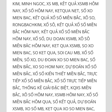
KIM, MINH NGOC, XS MB, KÊT QUẢ XSMB HÔM
NAY, XỔ SỐ HÔM NAY, KETQUA NET, SỐ XO
MIEN BAC, KẾT QUẢ XỔ SỐ MIÊN BẮC, XÔ SO,
RONGBACHKIM, XỔ SÔ, KẾT QUẢ XỔ SỐ MIỀN
BẮC HÔM NAY, KẾT QUẢ XỔ SỐ MIÊN BẮC
HÔM NAY, XỔ SỐ, DU DOAN XSMB, XÔ SÔ
MIÊN BĂC HÔM NAY, KET QUA XSMB, SO XO
MIEN BAC, SO KET QUA, SOI CAU MB, XỔ SỐ
MIỀN, SỐ XO, DU ĐOAN XO SO MIEN BAC, SỐ
MIỀN BẮC, XO SO HOM NAY, DỰ ĐOÁN XỔ SỐ
MIỀN BẮC, XỔ SỐ KIẾN THIẾT MIỀN BẮC, TRỰC
TIẾP XỔ SỐ MIỀN BẮC, XỔ SỐ TRỰC TIẾP MIỀN
BẮC, THỐNG KÊ GIẢI ĐẶC BIỆT, KQXS MIỀN
BẮC, XÔ SỐ HÔM NAY, XSMB HÔM NAY, XỔ SỐ
MIỀN BẮC HÔM QUA, SỔ KẾT QUẢ, DỰ ĐOÁN
XSMB, XO SỐ MB, KET QUA XO SO MIEN BAC,