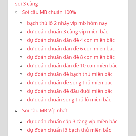
soi 3 càng
Soi cầu MB chuẩn 100%
bạch thủ lô 2 nháy víp mb hôm nay
dự đoán chuẩn 3 càng víp miền bắc
dự đoán chuẩn dàn đề 4 con miền bắc
dự đoán chuẩn dàn đề 6 con miền bắc
dự đoán chuẩn dàn đề 8 con miền bắc
dự đoán chuẩn dàn đề 10 con miền bắc
dự đoán chuẩn đề bạch thủ miền bắc
dự đoán chuẩn đề song thủ miền bắc
dự đoán chuẩn đề đầu đuôi miền bắc
dự đoán chuẩn song thủ lô miền bắc
Soi cầu MB Víp nhất
dự đoán chuẩn cặp 3 càng víp miền bắc
dự đoán chuẩn lô bạch thủ miền bắc