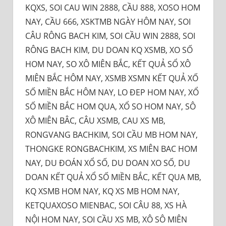
KQXS, SOI CAU WIN 2888, CẦU 888, XOSO HOM
NAY, CẦU 666, XSKTMB NGÀY HÔM NAY, SOI
CÂU RÔNG BACH KIM, SOI CẦU WIN 2888, SOI
RÔNG BACH KIM, DU DOAN KQ XSMB, XO SỐ
HOM NAY, SO XÔ MIÊN BẮC, KẾT QUẢ SỔ XÔ
MIÊN BẮC HÔM NAY, XSMB XSMN KẾT QUẢ XỐ
SỐ MIỀN BẮC HÔM NAY, LO ĐEP HOM NAY, XỔ
SỐ MIỀN BẮC HOM QUA, XỔ SO HOM NAY, SÔ
XÔ MIÊN BÂC, CÂU XSMB, CAU XS MB,
RONGVANG BACHKIM, SOI CẦU MB HOM NAY,
THONGKE RONGBACHKIM, XS MIÊN BAC HOM
NAY, DU ĐOÁN XỔ SỐ, DU DOAN XO SỐ, DU
DOAN KẾT QUẢ XỔ SỐ MIỀN BẮC, KẾT QUA MB,
KQ XSMB HOM NAY, KQ XS MB HOM NAY,
KETQUAXOSO MIENBAC, SOI CÂU 88, XS HÀ
NỘI HOM NAY, SOI CẦU XS MB, XÔ SÔ MIÊN