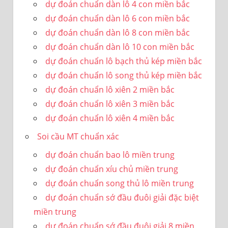
dự đoán chuẩn dàn lô 4 con miền bắc
dự đoán chuẩn dàn lô 6 con miền bắc
dự đoán chuẩn dàn lô 8 con miền bắc
dự đoán chuẩn dàn lô 10 con miền bắc
dự đoán chuẩn lô bạch thủ kép miền bắc
dự đoán chuẩn lô song thủ kép miền bắc
dự đoán chuẩn lô xiên 2 miền bắc
dự đoán chuẩn lô xiên 3 miền bắc
dự đoán chuẩn lô xiên 4 miền bắc
Soi cầu MT chuẩn xác
dự đoán chuẩn bao lô miền trung
dự đoán chuẩn xíu chủ miền trung
dự đoán chuẩn song thủ lô miền trung
dự đoán chuẩn sớ đầu đuôi giải đặc biệt
miền trung
dự đoán chuẩn sớ đầu đuôi giải 8 miền