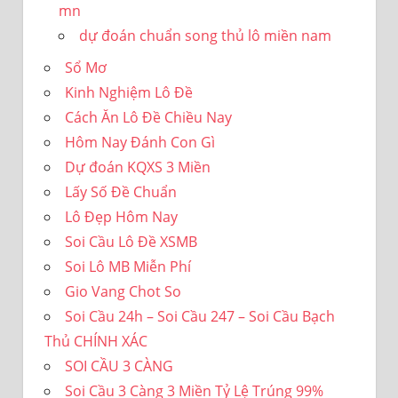
mn
dự đoán chuẩn song thủ lô miền nam
Sổ Mơ
Kinh Nghiệm Lô Đề
Cách Ăn Lô Đề Chiều Nay
Hôm Nay Đánh Con Gì
Dự đoán KQXS 3 Miền
Lấy Số Đề Chuẩn
Lô Đẹp Hôm Nay
Soi Cầu Lô Đề XSMB
Soi Lô MB Miễn Phí
Gio Vang Chot So
Soi Cầu 24h – Soi Cầu 247 – Soi Cầu Bạch
Thủ CHÍNH XÁC
SOI CẦU 3 CÀNG
Soi Cầu 3 Càng 3 Miền Tỷ Lệ Trúng 99%