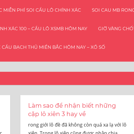
C MIỄN PHÍ SOI CẦU LÔ CHÍNH XÁC
SOI CAU MB RON
ÍNH XÁC 100 – CẦU LÔ XSMB HÔM NAY
GIỜ VÀNG CHỐT
 CẦU BẠCH THỦ MIỀN BẮC HÔM NAY – XỔ SỐ
Làm sao để nhận biết những
cặp lô xiên 3 hay về
rong giới lô đề đã không còn quá xa lạ với lô
c
xiên. Trong lô xiên cũng được phân chia
…