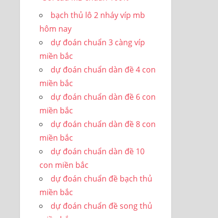
bạch thủ lô 2 nháy víp mb
hôm nay
dự đoán chuẩn 3 càng víp
miền bắc
dự đoán chuẩn dàn đề 4 con
miền bắc
dự đoán chuẩn dàn đề 6 con
miền bắc
dự đoán chuẩn dàn đề 8 con
miền bắc
dự đoán chuẩn dàn đề 10
con miền bắc
dự đoán chuẩn đề bạch thủ
miền bắc
dự đoán chuẩn đề song thủ