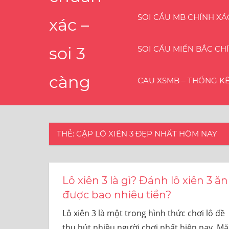
SOI CẦU MB CHÍNH XÁ
xác –
soi 3
SOI CẦU MIỀN BẮC CH
càng
CAU XSMB – THỐNG KÊ
Chúng
tôi
tự
THẺ:
CẶP LÔ XIÊN 3 ĐẸP NHẤT HÔM NAY
hào
là
sự
lựa
Lô xiên 3 là gì? Đánh lô xiên 3 ăn
chọn
hàng
được bao nhiêu tiền?
đầu
Lô xiên 3 là một trong hình thức chơi lô đề
của
hàng
thu hút nhiều người chơi nhất hiện nay. Mặ