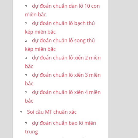
dự đoán chuẩn dàn lô 10 con
miền bắc
dự đoán chuẩn lô bạch thủ
kép miền bắc
dự đoán chuẩn lô song thủ
kép miền bắc
dự đoán chuẩn lô xiên 2 miền
bắc
dự đoán chuẩn lô xiên 3 miền
bắc
dự đoán chuẩn lô xiên 4 miền
bắc
Soi cầu MT chuẩn xác
dự đoán chuẩn bao lô miền
trung