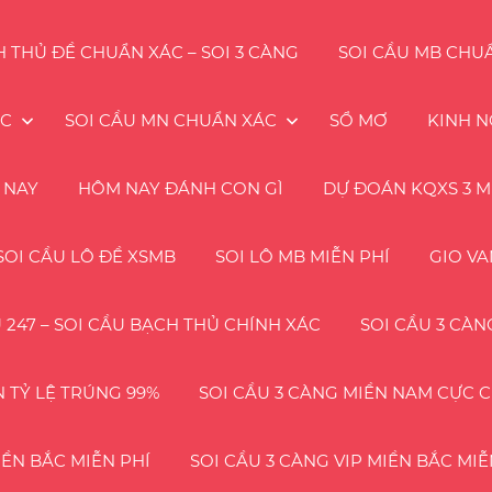
H THỦ ĐỀ CHUẨN XÁC – SOI 3 CÀNG
SOI CẦU MB CHU
ÁC
SOI CẦU MN CHUẨN XÁC
SỔ MƠ
KINH N
 NAY
HÔM NAY ĐÁNH CON GÌ
DỰ ĐOÁN KQXS 3 M
SOI CẦU LÔ ĐỀ XSMB
SOI LÔ MB MIỄN PHÍ
GIO V
U 247 – SOI CẦU BẠCH THỦ CHÍNH XÁC
SOI CẦU 3 CÀN
N TỶ LỆ TRÚNG 99%
SOI CẦU 3 CÀNG MIỀN NAM CỰC 
IỀN BẮC MIỄN PHÍ
SOI CẦU 3 CÀNG VIP MIỀN BẮC MIỄ