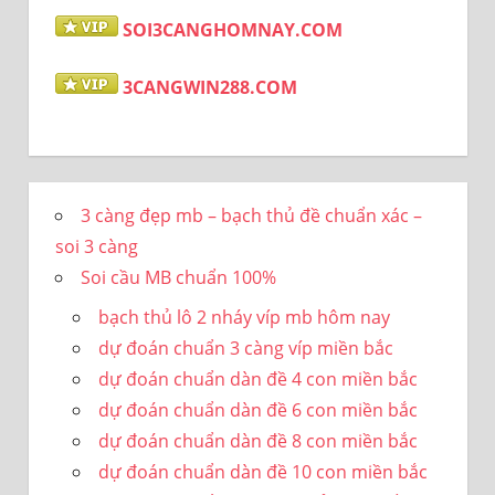
SOI3CANGHOMNAY.COM
3CANGWIN288.COM
3 càng đẹp mb – bạch thủ đề chuẩn xác –
soi 3 càng
Soi cầu MB chuẩn 100%
bạch thủ lô 2 nháy víp mb hôm nay
dự đoán chuẩn 3 càng víp miền bắc
dự đoán chuẩn dàn đề 4 con miền bắc
dự đoán chuẩn dàn đề 6 con miền bắc
dự đoán chuẩn dàn đề 8 con miền bắc
dự đoán chuẩn dàn đề 10 con miền bắc