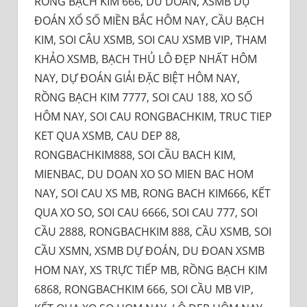
RỒNG BẠCH KIM 666, DU DOAN, XSMB DỰ
ĐOÁN XỔ SỐ MIỀN BẮC HÔM NAY, CẦU BẠCH
KIM, SOI CÂU XSMB, SOI CAU XSMB VIP, THAM
KHẢO XSMB, BẠCH THỦ LÔ ĐẸP NHẤT HÔM
NAY, DỰ ĐOÁN GIẢI ĐẶC BIỆT HÔM NAY,
RỒNG BẠCH KIM 7777, SOI CAU 188, XO SỐ
HÔM NAY, SOI CAU RONGBACHKIM, TRUC TIEP
KET QUA XSMB, CAU DEP 88,
RONGBACHKIM888, SOI CẦU BACH KIM,
MIENBAC, DU DOAN XO SO MIEN BAC HOM
NAY, SOI CAU XS MB, RONG BACH KIM666, KẾT
QUA XO SO, SOI CAU 6666, SOI CAU 777, SOI
CẦU 2888, RONGBACHKIM 888, CẦU XSMB, SOI
CẦU XSMN, XSMB DỰ ĐOÁN, DU ĐOAN XSMB
HOM NAY, XS TRỰC TIẾP MB, RỒNG BẠCH KIM
6868, RONGBACHKIM 666, SOI CẦU MB VIP,