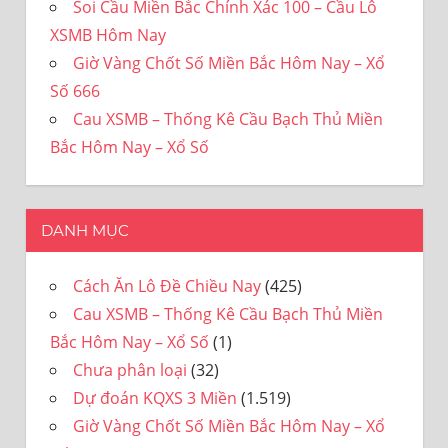
Soi Cầu Miền Bắc Chính Xác 100 – Cầu Lô
XSMB Hôm Nay
Giờ Vàng Chốt Số Miền Bắc Hôm Nay – Xổ
Số 666
Cau XSMB – Thống Kê Cầu Bạch Thủ Miền
Bắc Hôm Nay – Xổ Số
DANH MỤC
Cách Ăn Lô Đề Chiều Nay
(425)
Cau XSMB – Thống Kê Cầu Bạch Thủ Miền
Bắc Hôm Nay – Xổ Số
(1)
Chưa phân loại
(32)
Dự đoán KQXS 3 Miền
(1.519)
Giờ Vàng Chốt Số Miền Bắc Hôm Nay – Xổ