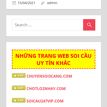
15/04/2021
admin
cả
nước.
NHỮNG TRANG WEB SOI CẦU
UY TÍN KHÁC
CHUYENSOI3CANG.COM
CHOTLO2NHAY.COM
SOICAU247VIP.COM