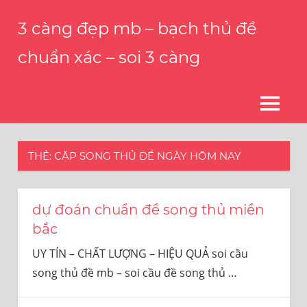
Skip
3 càng đẹp mb – bạch thủ đề
to
content
chuẩn xác – soi 3 càng
Chúng
tôi
tự
MENU
hào
là
sự
THẺ:
CẶP SONG THỦ ĐỀ NGÀY HÔM NAY
lựa
chọn
hàng
dự đoán chuẩn đề song thủ miền
đầu
bắc
của
hàng
UY TÍN – CHẤT LƯỢNG – HIỆU QUẢ soi cầu
ngàn
song thủ đề mb – soi cầu đề song thủ
…
khách
hàng
trên