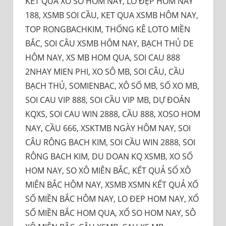
KẾT QUA XO SO HOM NAY, LÔ ĐẸP HÔM NAY
188, XSMB SOI CẦU, KET QUA XSMB HÔM NAY,
TOP RONGBACHKIM, THỐNG KÊ LOTO MIỀN
BẮC, SOI CÂU XSMB HÔM NAY, BẠCH THỦ DE
HÔM NAY, XS MB HOM QUA, SOI CAU 888
2NHAY MIEN PHI, XO SÔ MB, SOI CÂU, CẦU
BẠCH THỦ, SOMIENBAC, XÔ SỐ MB, SỐ XO MB,
SOI CAU VIP 888, SOI CẦU VIP MB, DỰ ĐOÁN
KQXS, SOI CAU WIN 2888, CẦU 888, XOSO HOM
NAY, CẦU 666, XSKTMB NGÀY HÔM NAY, SOI
CÂU RÔNG BACH KIM, SOI CẦU WIN 2888, SOI
RÔNG BACH KIM, DU DOAN KQ XSMB, XO SỐ
HOM NAY, SO XÔ MIÊN BẮC, KẾT QUẢ SỔ XÔ
MIÊN BẮC HÔM NAY, XSMB XSMN KẾT QUẢ XỐ
SỐ MIỀN BẮC HÔM NAY, LO ĐEP HOM NAY, XỔ
SỐ MIỀN BẮC HOM QUA, XỔ SO HOM NAY, SÔ