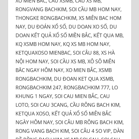
XÔ MIÊN BÂC, CÂU XSMB, CAU XS MB,
RONGVANG BACHKIM, SOI CẦU MB HOM NAY,
THONGKE RONGBACHKIM, XS MIÊN BAC HOM
NAY, DU ĐOÁN XỔ SỐ, DU DOAN XO SỐ, DU
DOAN KẾT QUẢ XỔ SỐ MIỀN BẮC, KẾT QUA MB,
KQ XSMB HOM NAY, KQ XS MB HOM NAY,
KETQUAXOSO MIENBAC, SOI CÂU 88, XS HÀ
NỘI HOM NAY, SOI CẦU XS MB, XÔ SÔ MIÊN
BĂC NGAY HÔM NAY, XO MIEN BẮC, XSMB
RONGBACHKIM, DU ĐOAN KET QUA XSMB,
RONGBACHKIM 247, RONGBACHKIM 777, LO
KHUNG 1 NGAY, SOI CAU MIEN BẮC, CAU
LOTO, SOI CAU 3CANG, CẦU RÔNG BACH KIM,
KETQUA XOSO, KẾT QUẢ XỔ SỐ MIÊN BẮC
NGÀY HÔM NAY, SOI CÂU MB RÔNG BACH KIM,
RONG VANG BẠCH KIM, SOI CÂU 4 SO VIP, DÀN