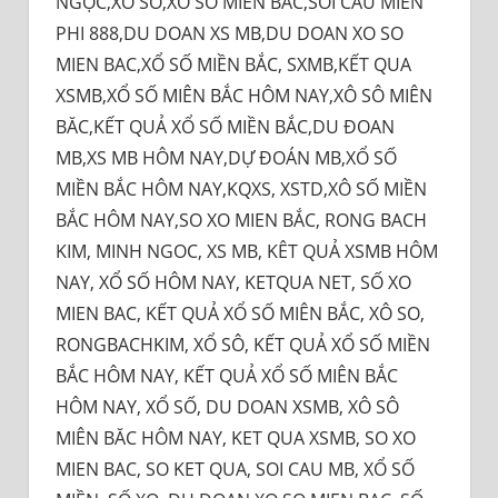
NGỌC,XÔ SỐ,XỔ SO MIỀN BẮC,SOI CAU MIEN
PHI 888,DU DOAN XS MB,DU DOAN XO SO
MIEN BAC,XỔ SỐ MIỀN BẮC, SXMB,KẾT QUA
XSMB,XỔ SỐ MIÊN BẮC HÔM NAY,XÔ SÔ MIÊN
BĂC,KẾT QUẢ XỔ SỐ MIỀN BẮC,DU ĐOAN
MB,XS MB HÔM NAY,DỰ ĐOÁN MB,XỔ SỐ
MIỀN BẮC HÔM NAY,KQXS, XSTD,XÔ SỐ MIỀN
BẮC HÔM NAY,SO XO MIEN BẮC, RONG BACH
KIM, MINH NGOC, XS MB, KÊT QUẢ XSMB HÔM
NAY, XỔ SỐ HÔM NAY, KETQUA NET, SỐ XO
MIEN BAC, KẾT QUẢ XỔ SỐ MIÊN BẮC, XÔ SO,
RONGBACHKIM, XỔ SÔ, KẾT QUẢ XỔ SỐ MIỀN
BẮC HÔM NAY, KẾT QUẢ XỔ SỐ MIÊN BẮC
HÔM NAY, XỔ SỐ, DU DOAN XSMB, XÔ SÔ
MIÊN BĂC HÔM NAY, KET QUA XSMB, SO XO
MIEN BAC, SO KET QUA, SOI CAU MB, XỔ SỐ