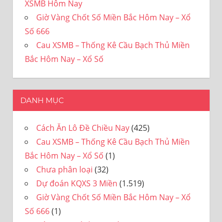
XSMB Hôm Nay
Giờ Vàng Chốt Số Miền Bắc Hôm Nay – Xổ
Số 666
Cau XSMB – Thống Kê Cầu Bạch Thủ Miền
Bắc Hôm Nay – Xổ Số
DANH MỤC
Cách Ăn Lô Đề Chiều Nay
(425)
Cau XSMB – Thống Kê Cầu Bạch Thủ Miền
Bắc Hôm Nay – Xổ Số
(1)
Chưa phân loại
(32)
Dự đoán KQXS 3 Miền
(1.519)
Giờ Vàng Chốt Số Miền Bắc Hôm Nay – Xổ
Số 666
(1)