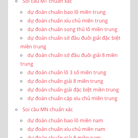
Soi cầu MT chuẩn xác
dự đoán chuẩn bao lô miền trung
dự đoán chuẩn xíu chủ miền trung
dự đoán chuẩn song thủ lô miền trung
dự đoán chuẩn sớ đầu đuôi giải đặc biệt
miền trung
dự đoán chuẩn sớ đầu đuôi giải 8 miền
trung
dự đoán chuẩn lô 3 số miền trung
dự đoán chuẩn giải 8 miền trung
dự đoán chuẩn giải đặc biệt miền trung
dự đoán chuẩn cặp xíu chủ miền trung
Soi cầu MN chuẩn xác
dự đoán chuẩn bao lô miền nam
dự đoán chuẩn xíu chủ miền nam
dự đoán chuẩn giải 8 miền nam