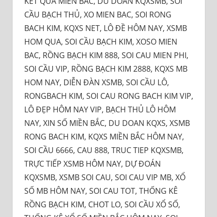
KẾT QUẢ MIỀN BẮC, DU DOAN KQXSMB, SOI
CẦU BẠCH THỦ, XO MIEN BAC, SOI RONG
BACH KIM, KQXS NET, LÔ ĐỀ HÔM NAY, XSMB
HOM QUA, SOI CẦU BẠCH KIM, XOSO MIEN
BAC, RỒNG BẠCH KIM 888, SOI CAU MIEN PHI,
SOI CẦU VIP, RỒNG BẠCH KIM 2888, KQXS MB
HOM NAY, DIỄN ĐÀN XSMB, SOI CẦU LÔ,
RONGBACH KIM, SOI CAU RONG BACH KIM VIP,
LÔ ĐẸP HÔM NAY VIP, BẠCH THỦ LÔ HÔM
NAY, XIN SỐ MIỀN BẮC, DU DOAN KQXS, XSMB
RONG BACH KIM, KQXS MIỀN BẮC HÔM NAY,
SOI CẦU 6666, CAU 888, TRUC TIEP KQXSMB,
TRỰC TIẾP XSMB HÔM NAY, DỰ ĐOÁN
KQXSMB, XSMB SOI CAU, SOI CAU VIP MB, XỔ
SỐ MB HÔM NAY, SOI CAU TOT, THỐNG KÊ
RỒNG BẠCH KIM, CHOT LO, SOI CẦU XỔ SỐ,