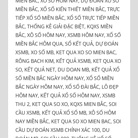
MIỀN BẮC, XO SO HOM NAY, DỰ ĐOÁN XỔ SỐ
MIỀN BẮC, XỔ SỐ KIẾN THIẾT MIỀN BẮC, TRỰC
TIẾP XỔ SỐ MIỀN BẮC, XỔ SỐ TRỰC TIẾP MIỀN
BẮC, THỐNG KÊ GIẢI ĐẶC BIỆT, KQXS MIỀN
BẮC, XÔ SỐ HÔM NAY, XSMB HÔM NAY, XỔ SỐ
MIỀN BẮC HÔM QUA, SỔ KẾT QUẢ, DỰ ĐOÁN
XSMB, XO SỐ MB, KET QUA XO SO MIEN BAC,
RÔNG BACH KIM, KẾT QUẢ XSMB, KET QUA XO
SO, KẾT QUẢ NET, DU DOAN MB, KẾT QUẢ XỔ
SỐ MIỀN BẮC NGÀY HÔM NAY, XỔ SỐ MIỀN
BẮC NGÀY HÔM NAY, XỔ SỐ ĐÀI BẮC, LÔ ĐẸP
HÔM NAY, KẾT QUẢ XỔ SỐ HÔM NAY, XSMB
THU 2, KET QUA SO XO, KQXS MIEN BẮC, SOI
CẦU XSMB, KẾT QUẢ XỔ SỐ MB, XÔ SỐ HÔM
NAY MIỀN BẮC, KET QUA SO XO MIEN BAC, SOI
CẦU DỰ ĐOÁN XSMB CHÍNH XÁC 100, DU