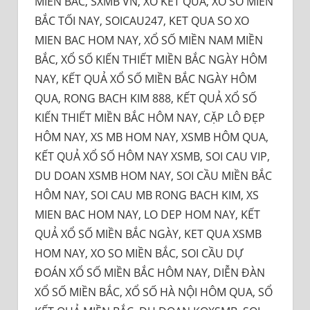
MIỀN BẮC, SXMB VN, XO KET QUA, XỔ SỐ MIỀN
BẮC TỐI NAY, SOICAU247, KET QUA SO XO
MIEN BAC HOM NAY, XỔ SỐ MIỀN NAM MIỀN
BẮC, XỔ SỐ KIẾN THIẾT MIỀN BẮC NGÀY HÔM
NAY, KẾT QUẢ XỔ SỐ MIỀN BẮC NGÀY HÔM
QUA, RONG BACH KIM 888, KẾT QUẢ XỔ SỐ
KIẾN THIẾT MIỀN BẮC HÔM NAY, CẶP LÔ ĐẸP
HÔM NAY, XS MB HOM NAY, XSMB HÔM QUA,
KẾT QUẢ XỔ SỐ HÔM NAY XSMB, SOI CAU VIP,
DU DOAN XSMB HOM NAY, SOI CẦU MIỀN BẮC
HÔM NAY, SOI CAU MB RONG BACH KIM, XS
MIEN BAC HOM NAY, LO DEP HOM NAY, KẾT
QUẢ XỔ SỐ MIỀN BẮC NGÀY, KET QUA XSMB
HOM NAY, XO SO MIỀN BẮC, SOI CẦU DỰ
ĐOÁN XỔ SỐ MIỀN BẮC HÔM NAY, DIỄN ĐÀN
XỔ SỐ MIỀN BẮC, XỔ SỐ HÀ NỘI HÔM QUA, SỔ