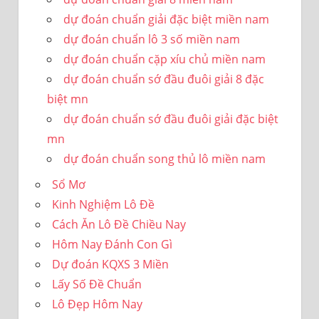
dự đoán chuẩn giải đặc biệt miền nam
dự đoán chuẩn lô 3 số miền nam
dự đoán chuẩn cặp xíu chủ miền nam
dự đoán chuẩn sớ đầu đuôi giải 8 đặc
biệt mn
dự đoán chuẩn sớ đầu đuôi giải đặc biệt
mn
dự đoán chuẩn song thủ lô miền nam
Sổ Mơ
Kinh Nghiệm Lô Đề
Cách Ăn Lô Đề Chiều Nay
Hôm Nay Đánh Con Gì
Dự đoán KQXS 3 Miền
Lấy Số Đề Chuẩn
Lô Đẹp Hôm Nay