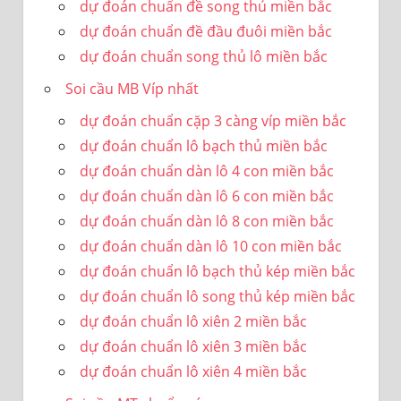
dự đoán chuẩn đề song thủ miền bắc
dự đoán chuẩn đề đầu đuôi miền bắc
dự đoán chuẩn song thủ lô miền bắc
Soi cầu MB Víp nhất
dự đoán chuẩn cặp 3 càng víp miền bắc
dự đoán chuẩn lô bạch thủ miền bắc
dự đoán chuẩn dàn lô 4 con miền bắc
dự đoán chuẩn dàn lô 6 con miền bắc
dự đoán chuẩn dàn lô 8 con miền bắc
dự đoán chuẩn dàn lô 10 con miền bắc
dự đoán chuẩn lô bạch thủ kép miền bắc
dự đoán chuẩn lô song thủ kép miền bắc
dự đoán chuẩn lô xiên 2 miền bắc
dự đoán chuẩn lô xiên 3 miền bắc
dự đoán chuẩn lô xiên 4 miền bắc