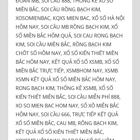
ĐOÁN MB, SOI CẦU 888, THỐNG KÊ XỔ SỐ
MIỀN BẮC, SOI CẦU RỒNG BẠCH KIM,
XOSOMIENBAC, KQXS MIEN BAC, XỔ SỐ HÀ NỘI
HÔM NAY, SOI CẦU MB RỒNG BẠCH KIM, XỔ
SỐ MIỀN BẮC HÔM QUẢ, SOI CAU RONG BẠCH
KIM, SOI CẦU MIỀN BẮC, RỒNG BẠCH KIM
CHỐT SỐ HÔM NAY, XỔ SỐ KIẾN THIẾT MIỀN
BẮC HÔM NAY, KẾT QUẢ XỔ SỐ XSMB, XỔ SỐ
MIỀN BẮC TRỰC TIẾP, XSMBHOM NAY, XSMB
XSMN KẾT QUẢ XỔ SỐ MIỀN BẮC HÔM NAY,
RONG BẠCH KIM, THỐNG KÊ XSMB, XỔ SỐ
KIẾN THIẾT MIÊN BẮC, SOI CẦU MIỄN PHÍ 888,
XO SO MIEN BAC HOM NAY, SỔ XÔ MIÊN BẮC
HÔM NAY, SOI CẦU 666, TRỰC TIẾP KẾT QUẢ
XỔ SỐ MIỀN BẮC, CAU MB, RÔNG BẠCH KIM,
KẾT QUẢ XỔ SỐ KIẾN THIẾT MIỀN BẮC,