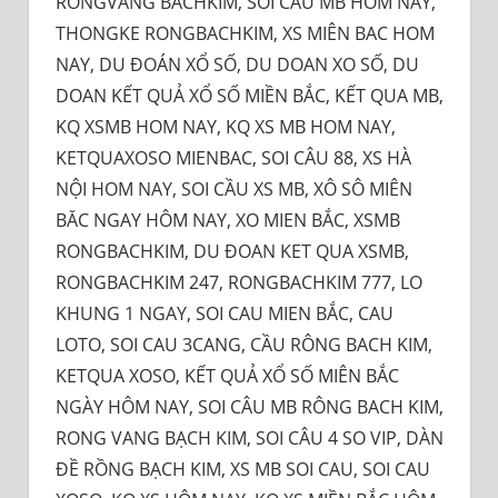
RONGVANG BACHKIM, SOI CẦU MB HOM NAY,
THONGKE RONGBACHKIM, XS MIÊN BAC HOM
NAY, DU ĐOÁN XỔ SỐ, DU DOAN XO SỐ, DU
DOAN KẾT QUẢ XỔ SỐ MIỀN BẮC, KẾT QUA MB,
KQ XSMB HOM NAY, KQ XS MB HOM NAY,
KETQUAXOSO MIENBAC, SOI CÂU 88, XS HÀ
NỘI HOM NAY, SOI CẦU XS MB, XÔ SÔ MIÊN
BĂC NGAY HÔM NAY, XO MIEN BẮC, XSMB
RONGBACHKIM, DU ĐOAN KET QUA XSMB,
RONGBACHKIM 247, RONGBACHKIM 777, LO
KHUNG 1 NGAY, SOI CAU MIEN BẮC, CAU
LOTO, SOI CAU 3CANG, CẦU RÔNG BACH KIM,
KETQUA XOSO, KẾT QUẢ XỔ SỐ MIÊN BẮC
NGÀY HÔM NAY, SOI CÂU MB RÔNG BACH KIM,
RONG VANG BẠCH KIM, SOI CÂU 4 SO VIP, DÀN
ĐỀ RỒNG BẠCH KIM, XS MB SOI CAU, SOI CAU