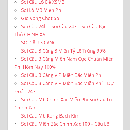
Soi Cầu Lô Đề XSMB
Soi Lô MB Miễn Phí
Gio Vang Chot So
Soi Cầu 24h – Soi Cầu 247 – Soi Cầu Bạch
Thủ CHÍNH XÁC
SOI CẦU 3 CÀNG
Soi Cầu 3 Càng 3 Miền Tỷ Lệ Trúng 99%
Soi Cầu 3 Càng Miền Nam Cực Chuẩn Miễn
Phí Hôm Nay 100%
Soi Cầu 3 Càng VIP Miền Bắc Miễn Phí
Soi Cầu 3 Càng VIP Miền Bắc Miễn Phí – Dự
Đoán 247
Soi Cầu Mb Chính Xác Miễn Phí Soi Cầu Lô
Chính Xác
Soi Cau Mb Rong Bach Kim
Soi Cầu Miền Bắc Chính Xác 100 – Cầu Lô