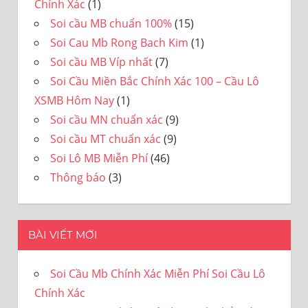
Chính Xác
(1)
Soi cầu MB chuẩn 100%
(15)
Soi Cau Mb Rong Bach Kim
(1)
Soi cầu MB Víp nhất
(7)
Soi Cầu Miền Bắc Chính Xác 100 – Cầu Lô
XSMB Hôm Nay
(1)
Soi cầu MN chuẩn xác
(9)
Soi cầu MT chuẩn xác
(9)
Soi Lô MB Miễn Phí
(46)
Thông báo
(3)
BÀI VIẾT MỚI
Soi Cầu Mb Chính Xác Miễn Phí Soi Cầu Lô
Chính Xác