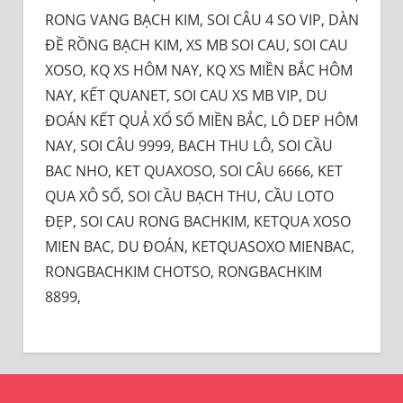
RONG VANG BẠCH KIM, SOI CÂU 4 SO VIP, DÀN
ĐỀ RỒNG BẠCH KIM, XS MB SOI CAU, SOI CAU
XOSO, KQ XS HÔM NAY, KQ XS MIỀN BẮC HÔM
NAY, KẾT QUANET, SOI CAU XS MB VIP, DU
ĐOÁN KẾT QUẢ XỔ SỐ MIỀN BẮC, LÔ DEP HÔM
NAY, SOI CÂU 9999, BACH THU LÔ, SOI CẦU
BAC NHO, KET QUAXOSO, SOI CÂU 6666, KET
QUA XÔ SỐ, SOI CẦU BẠCH THU, CẦU LOTO
ĐẸP, SOI CAU RONG BACHKIM, KETQUA XOSO
MIEN BAC, DU ĐOÁN, KETQUASOXO MIENBAC,
RONGBACHKIM CHOTSO, RONGBACHKIM
8899,