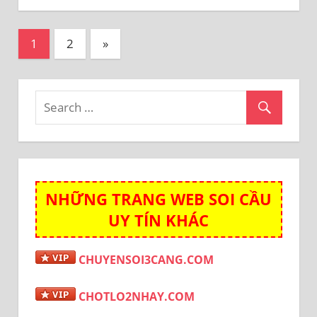
Phân
Next
1
2
»
Posts
trang
bài
viết
NHỮNG TRANG WEB SOI CẦU
UY TÍN KHÁC
CHUYENSOI3CANG.COM
CHOTLO2NHAY.COM