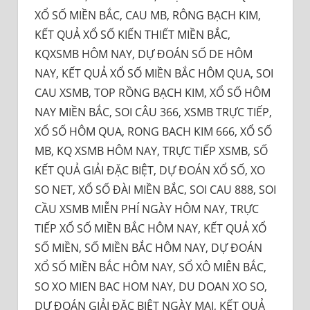
XỔ SỐ MIỀN BẮC, CAU MB, RÔNG BẠCH KIM,
KẾT QUẢ XỔ SỐ KIẾN THIẾT MIỀN BẮC,
KQXSMB HÔM NAY, DỰ ĐOÁN SỐ DE HÔM
NAY, KẾT QUẢ XỔ SỐ MIỀN BẮC HÔM QUA, SOI
CAU XSMB, TOP RỒNG BẠCH KIM, XỔ SỐ HÔM
NAY MIỀN BẮC, SOI CÂU 366, XSMB TRỰC TIẾP,
XỔ SỐ HÔM QUA, RONG BACH KIM 666, XỔ SỐ
MB, KQ XSMB HÔM NAY, TRỰC TIẾP XSMB, SỐ
KẾT QUẢ GIẢI ĐẶC BIỆT, DỰ ĐOÁN XỔ SỐ, XO
SO NET, XỔ SỐ ĐÀI MIỀN BẮC, SOI CAU 888, SOI
CẦU XSMB MIỄN PHÍ NGÀY HÔM NAY, TRỰC
TIẾP XỔ SỐ MIỀN BẮC HÔM NAY, KẾT QUẢ XỔ
SỐ MIỀN, SỐ MIỀN BẮC HÔM NAY, DỰ ĐOÁN
XỔ SỐ MIỀN BẮC HÔM NAY, SỔ XÔ MIÊN BẮC,
SO XO MIEN BAC HOM NAY, DU DOAN XO SO,
DỰ ĐOÁN GIẢI ĐẶC BIỆT NGÀY MAI, KẾT QUẢ