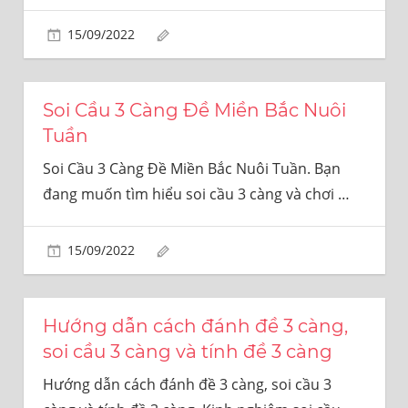
15/09/2022
Soi Cầu 3 Càng Đề Miền Bắc Nuôi
Tuần
Soi Cầu 3 Càng Đề Miền Bắc Nuôi Tuần. Bạn
đang muốn tìm hiểu soi cầu 3 càng và chơi
…
15/09/2022
Hướng dẫn cách đánh đề 3 càng,
soi cầu 3 càng và tính đề 3 càng
Hướng dẫn cách đánh đề 3 càng, soi cầu 3