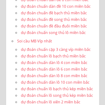
dự đoán chuẩn dàn đề 10 con miền bắc
dự đoán chuẩn đề bạch thủ miền bắc
dự đoán chuẩn đề song thủ miền bắc
dự đoán chuẩn đề đầu đuôi miền bắc
dự đoán chuẩn song thủ lô miền bắc
Soi cầu MB Víp nhất
dự đoán chuẩn cặp 3 càng víp miền bắc
dự đoán chuẩn lô bạch thủ miền bắc
dự đoán chuẩn dàn lô 4 con miền bắc
dự đoán chuẩn dàn lô 6 con miền bắc
dự đoán chuẩn dàn lô 8 con miền bắc
dự đoán chuẩn dàn lô 10 con miền bắc
dự đoán chuẩn lô bạch thủ kép miền bắc
dự đoán chuẩn lô song thủ kép miền bắc
dự đoán chuẩn lô xiên 2 miền bắc