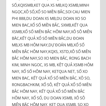
SỐ,KQXSMB,KET QUA XS MB,KQ XSMB,MINH
NGỌC,XÔ SỐ,XỔ SO MIỀN BẮC,SOI CAU MIEN
PHI 888,DU DOAN XS MB,DU DOAN XO SO
MIEN BAC,XỔ SỐ MIỀN BẮC, SXMB,KẾT QUA
XSMB,XỔ SỐ MIÊN BẮC HÔM NAY,XÔ SÔ MIÊN
BĂC,KẾT QUẢ XỔ SỐ MIỀN BẮC,DU ĐOAN
MB,XS MB HÔM NAY,DỰ ĐOÁN MB,XỔ SỐ
MIỀN BẮC HÔM NAY,KQXS, XSTD,XÔ SỐ MIỀN
BẮC HÔM NAY,SO XO MIEN BẮC, RONG BACH
KIM, MINH NGOC, XS MB, KÊT QUẢ XSMB HÔM
NAY, XỔ SỐ HÔM NAY, KETQUA NET, SỐ XO
MIEN BAC, KẾT QUẢ XỔ SỐ MIÊN BẮC, XÔ SO,
RONGBACHKIM, XỔ SÔ, KẾT QUẢ XỔ SỐ MIỀN
BẮC HÔM NAY, KẾT QUẢ XỔ SỐ MIÊN BẮC
HÔM NAY, XỔ SỐ, DU DOAN XSMB, XÔ SÔ
MIÊN BĂC HÔM NAY, KET QUA XSMB, SO XO