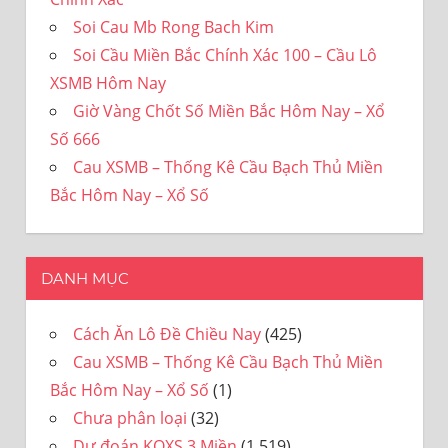
Soi Cau Mb Rong Bach Kim
Soi Cầu Miền Bắc Chính Xác 100 – Cầu Lô
XSMB Hôm Nay
Giờ Vàng Chốt Số Miền Bắc Hôm Nay – Xổ
Số 666
Cau XSMB – Thống Kê Cầu Bạch Thủ Miền
Bắc Hôm Nay – Xổ Số
DANH MỤC
Cách Ăn Lô Đề Chiều Nay
(425)
Cau XSMB – Thống Kê Cầu Bạch Thủ Miền
Bắc Hôm Nay – Xổ Số
(1)
Chưa phân loại
(32)
Dự đoán KQXS 3 Miền
(1.519)