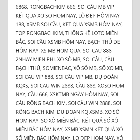
6868, RONGBACHKIM 666, SOI CẦU MB VIP,
KẾT QUA XO SO HOM NAY, LÔ ĐẸP HÔM NAY
188, XSMB SOI CẦU, KET QUA XSMB HÔM NAY,
TOP RONGBACHKIM, THỐNG KÊ LOTO MIỀN
BẮC, SOI CÂU XSMB HÔM NAY, BẠCH THỦ DE
HÔM NAY, XS MB HOM QUA, SOI CAU 888
2NHAY MIEN PHI, XO SÔ MB, SOI CÂU, CẦU
BẠCH THỦ, SOMIENBAC, XÔ SỐ MB, SỐ XO MB,
SOI CAU VIP 888, SOI CẦU VIP MB, DỰ ĐOÁN
KQXS, SOI CAU WIN 2888, CẦU 888, XOSO HOM
NAY, CẦU 666, XSKTMB NGÀY HÔM NAY, SOI
CÂU RÔNG BACH KIM, SOI CẦU WIN 2888, SOI
RÔNG BACH KIM, DU DOAN KQ XSMB, XO SỐ
HOM NAY, SO XÔ MIÊN BẮC, KẾT QUẢ SỔ XÔ
MIÊN BẮC HÔM NAY, XSMB XSMN KẾT QUẢ XỐ
SỐ MIỀN BẮC HÔM NAY, LO ĐEP HOM NAY, XỔ