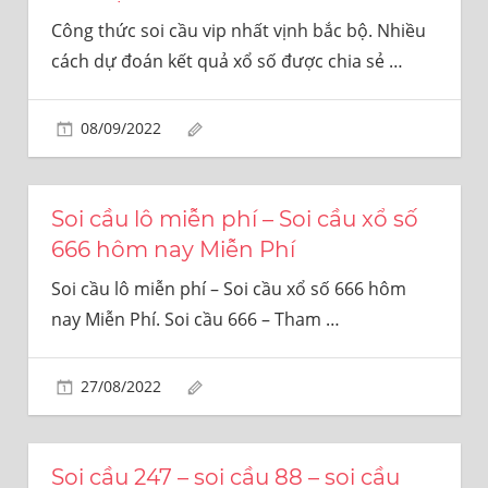
Công thức soi cầu vip nhất vịnh bắc bộ. Nhiều
cách dự đoán kết quả xổ số được chia sẻ
…
08/09/2022
Soi cầu lô miễn phí – Soi cầu xổ số
666 hôm nay Miễn Phí
Soi cầu lô miễn phí – Soi cầu xổ số 666 hôm
nay Miễn Phí. Soi cầu 666 – Tham
…
27/08/2022
Soi cầu 247 – soi cầu 88 – soi cầu