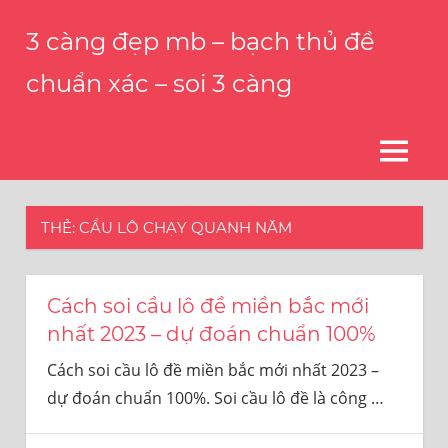
Skip
3 càng đẹp mb – bạch thủ đề
to
content
chuẩn xác – soi 3 càng
Chúng
tôi
tự
MENU
hào
là
sự
THẺ:
CẦU LÔ CHẠY QUANH NĂM
lựa
chọn
hàng
Cách soi cầu lô đề miền bắc mới
đầu
nhất 2023 – dự đoán chuẩn 100%
của
hàng
Cách soi cầu lô đề miền bắc mới nhất 2023 –
ngàn
dự đoán chuẩn 100%. Soi cầu lô đề là công
…
khách
hàng
trên