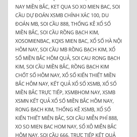
NAY MIỀN BẮC, KET QUA SO XO MIEN BAC, SOI
CẦU DỰ ĐOÁN XSMB CHÍNH XÁC 100, DU
ĐOÁN MB, SOI CẦU 888, THỐNG KÊ XỔ SỐ
MIỀN BẮC, SOI CẦU RỒNG BẠCH KIM,
XOSOMIENBAC, KQXS MIEN BAC, XỔ SỐ HÀ NỘI
HÔM NAY, SOI CẦU MB RỒNG BẠCH KIM, XỔ
SỐ MIỀN BẮC HÔM QUẢ, SOI CAU RONG BẠCH
KIM, SOI CẦU MIỀN BẮC, RỒNG BẠCH KIM
CHỐT SỐ HÔM NAY, XỔ SỐ KIẾN THIẾT MIỀN
BẮC HÔM NAY, KẾT QUẢ XỔ SỐ XSMB, XỔ SỐ
MIỀN BẮC TRỰC TIẾP, XSMBHOM NAY, XSMB
XSMN KẾT QUẢ XỔ SỐ MIỀN BẮC HÔM NAY,
RONG BẠCH KIM, THỐNG KÊ XSMB, XỔ SỐ
KIẾN THIẾT MIÊN BẮC, SOI CẦU MIỄN PHÍ 888,
XO SO MIEN BAC HOM NAY, SỔ XÔ MIÊN BẮC
HÔM NAY, SOI CẦU 666, TRỰC TIẾP KẾT QUẢ