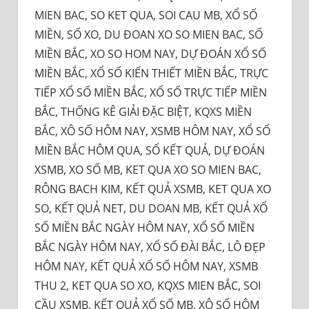
MIEN BAC, SO KET QUA, SOI CAU MB, XỔ SỐ
MIỀN, SỐ XO, DU ĐOAN XO SO MIEN BAC, SỐ
MIỀN BẮC, XO SO HOM NAY, DỰ ĐOÁN XỔ SỐ
MIỀN BẮC, XỔ SỐ KIẾN THIẾT MIỀN BẮC, TRỰC
TIẾP XỔ SỐ MIỀN BẮC, XỔ SỐ TRỰC TIẾP MIỀN
BẮC, THỐNG KÊ GIẢI ĐẶC BIỆT, KQXS MIỀN
BẮC, XÔ SỐ HÔM NAY, XSMB HÔM NAY, XỔ SỐ
MIỀN BẮC HÔM QUA, SỔ KẾT QUẢ, DỰ ĐOÁN
XSMB, XO SỐ MB, KET QUA XO SO MIEN BAC,
RÔNG BACH KIM, KẾT QUẢ XSMB, KET QUA XO
SO, KẾT QUẢ NET, DU DOAN MB, KẾT QUẢ XỔ
SỐ MIỀN BẮC NGÀY HÔM NAY, XỔ SỐ MIỀN
BẮC NGÀY HÔM NAY, XỔ SỐ ĐÀI BẮC, LÔ ĐẸP
HÔM NAY, KẾT QUẢ XỔ SỐ HÔM NAY, XSMB
THU 2, KET QUA SO XO, KQXS MIEN BẮC, SOI
CẦU XSMB, KẾT QUẢ XỔ SỐ MB, XÔ SỐ HÔM