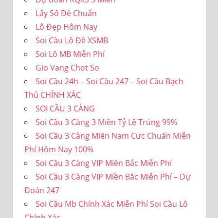
Lấy Số Đề Chuẩn
Lô Đẹp Hôm Nay
Soi Cầu Lô Đề XSMB
Soi Lô MB Miễn Phí
Gio Vang Chot So
Soi Cầu 24h – Soi Cầu 247 – Soi Cầu Bạch
Thủ CHÍNH XÁC
SOI CẦU 3 CÀNG
Soi Cầu 3 Càng 3 Miền Tỷ Lệ Trúng 99%
Soi Cầu 3 Càng Miền Nam Cực Chuẩn Miễn
Phí Hôm Nay 100%
Soi Cầu 3 Càng VIP Miền Bắc Miễn Phí
Soi Cầu 3 Càng VIP Miền Bắc Miễn Phí – Dự
Đoán 247
Soi Cầu Mb Chính Xác Miễn Phí Soi Cầu Lô
Chính Xác