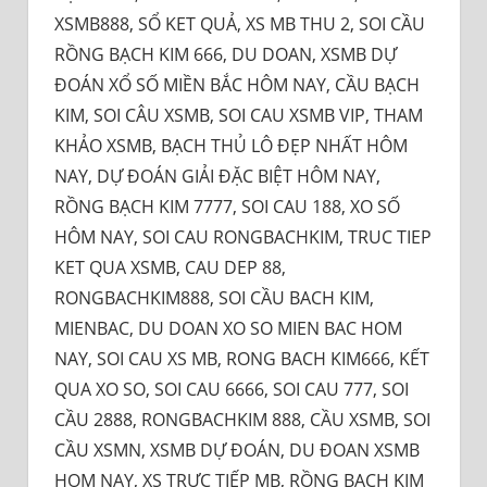
XSMB888, SỔ KET QUẢ, XS MB THU 2, SOI CẦU
RỒNG BẠCH KIM 666, DU DOAN, XSMB DỰ
ĐOÁN XỔ SỐ MIỀN BẮC HÔM NAY, CẦU BẠCH
KIM, SOI CÂU XSMB, SOI CAU XSMB VIP, THAM
KHẢO XSMB, BẠCH THỦ LÔ ĐẸP NHẤT HÔM
NAY, DỰ ĐOÁN GIẢI ĐẶC BIỆT HÔM NAY,
RỒNG BẠCH KIM 7777, SOI CAU 188, XO SỐ
HÔM NAY, SOI CAU RONGBACHKIM, TRUC TIEP
KET QUA XSMB, CAU DEP 88,
RONGBACHKIM888, SOI CẦU BACH KIM,
MIENBAC, DU DOAN XO SO MIEN BAC HOM
NAY, SOI CAU XS MB, RONG BACH KIM666, KẾT
QUA XO SO, SOI CAU 6666, SOI CAU 777, SOI
CẦU 2888, RONGBACHKIM 888, CẦU XSMB, SOI
CẦU XSMN, XSMB DỰ ĐOÁN, DU ĐOAN XSMB
HOM NAY, XS TRỰC TIẾP MB, RỒNG BẠCH KIM