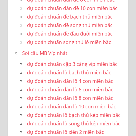
dự đoán chuẩn dàn đề 10 con miền bắc
dự đoán chuẩn đề bạch thủ miền bắc
dự đoán chuẩn đề song thủ miền bắc
dự đoán chuẩn đề đầu đuôi miền bắc
dự đoán chuẩn song thủ lô miền bắc
Soi cầu MB Víp nhất
dự đoán chuẩn cặp 3 càng víp miền bắc
dự đoán chuẩn lô bạch thủ miền bắc
dự đoán chuẩn dàn lô 4 con miền bắc
dự đoán chuẩn dàn lô 6 con miền bắc
dự đoán chuẩn dàn lô 8 con miền bắc
dự đoán chuẩn dàn lô 10 con miền bắc
dự đoán chuẩn lô bạch thủ kép miền bắc
dự đoán chuẩn lô song thủ kép miền bắc
dự đoán chuẩn lô xiên 2 miền bắc