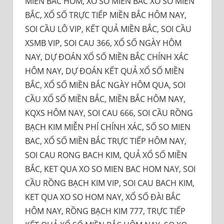
MIỀN BẮC HÔM, XỔ SỐ MIỀN BẮC XỔ SỐ MIỀN
BẮC, XỔ SỐ TRỰC TIẾP MIỀN BẮC HÔM NAY,
SOI CẦU LÔ VIP, KẾT QUẢ MIỀN BẮC, SOI CẦU
XSMB VIP, SOI CAU 366, XỔ SỐ NGÀY HÔM
NAY, DỰ ĐOÁN XỔ SỐ MIỀN BẮC CHÍNH XÁC
HÔM NAY, DỰ ĐOÁN KẾT QUẢ XỔ SỐ MIỀN
BẮC, XỔ SỐ MIỀN BẮC NGÀY HÔM QUA, SOI
CẦU XỔ SỐ MIỀN BẮC, MIỀN BẮC HÔM NAY,
KQXS HÔM NAY, SOI CAU 666, SOI CẦU RỒNG
BẠCH KIM MIỄN PHÍ CHÍNH XÁC, SỐ SO MIEN
BAC, XỔ SỐ MIỀN BẮC TRỰC TIẾP HÔM NAY,
SOI CAU RONG BACH KIM, QUẢ XỔ SỐ MIỀN
BẮC, KET QUA XO SO MIEN BAC HOM NAY, SOI
CẦU RỒNG BẠCH KIM VIP, SOI CAU BACH KIM,
KET QUA XO SO HOM NAY, XỔ SỐ ĐÀI BẮC
HÔM NAY, RỒNG BẠCH KIM 777, TRỰC TIẾP