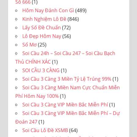
Số 666
(1)
Hôm Nay Đánh Con Gì
(489)
Kinh Nghiệm Lô Đề
(846)
Lấy Số Đề Chuẩn
(72)
Lô Đẹp Hôm Nay
(56)
Sổ Mơ
(25)
Soi Cầu 24h – Soi Cầu 247 – Soi Cầu Bạch
Thủ CHÍNH XÁC
(1)
SOI CẦU 3 CÀNG
(1)
Soi Cầu 3 Càng 3 Miền Tỷ Lệ Trúng 99%
(1)
Soi Cầu 3 Càng Miền Nam Cực Chuẩn Miễn
Phí Hôm Nay 100%
(1)
Soi Cầu 3 Càng VIP Miền Bắc Miễn Phí
(1)
Soi Cầu 3 Càng VIP Miền Bắc Miễn Phí – Dự
Đoán 247
(1)
Soi Cầu Lô Đề XSMB
(64)