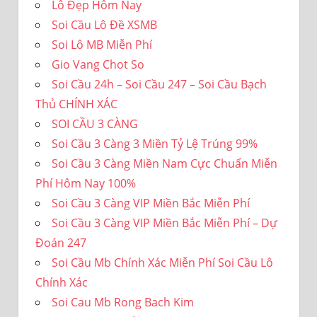
Lô Đẹp Hôm Nay
Soi Cầu Lô Đề XSMB
Soi Lô MB Miễn Phí
Gio Vang Chot So
Soi Cầu 24h – Soi Cầu 247 – Soi Cầu Bạch
Thủ CHÍNH XÁC
SOI CẦU 3 CÀNG
Soi Cầu 3 Càng 3 Miền Tỷ Lệ Trúng 99%
Soi Cầu 3 Càng Miền Nam Cực Chuẩn Miễn
Phí Hôm Nay 100%
Soi Cầu 3 Càng VIP Miền Bắc Miễn Phí
Soi Cầu 3 Càng VIP Miền Bắc Miễn Phí – Dự
Đoán 247
Soi Cầu Mb Chính Xác Miễn Phí Soi Cầu Lô
Chính Xác
Soi Cau Mb Rong Bach Kim