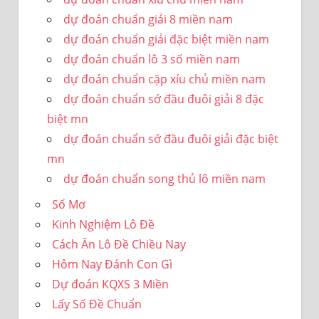
dự đoán chuẩn giải 8 miền nam
dự đoán chuẩn giải đặc biệt miền nam
dự đoán chuẩn lô 3 số miền nam
dự đoán chuẩn cặp xíu chủ miền nam
dự đoán chuẩn sớ đầu đuôi giải 8 đặc
biệt mn
dự đoán chuẩn sớ đầu đuôi giải đặc biệt
mn
dự đoán chuẩn song thủ lô miền nam
Sổ Mơ
Kinh Nghiệm Lô Đề
Cách Ăn Lô Đề Chiều Nay
Hôm Nay Đánh Con Gì
Dự đoán KQXS 3 Miền
Lấy Số Đề Chuẩn