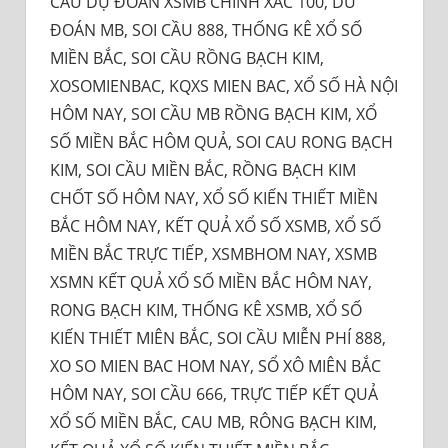
CẦU DỰ ĐOÁN XSMB CHÍNH XÁC 100, DU
ĐOÁN MB, SOI CẦU 888, THỐNG KÊ XỔ SỐ
MIỀN BẮC, SOI CẦU RỒNG BẠCH KIM,
XOSOMIENBAC, KQXS MIEN BAC, XỔ SỐ HÀ NỘI
HÔM NAY, SOI CẦU MB RỒNG BẠCH KIM, XỔ
SỐ MIỀN BẮC HÔM QUẢ, SOI CAU RONG BẠCH
KIM, SOI CẦU MIỀN BẮC, RỒNG BẠCH KIM
CHỐT SỐ HÔM NAY, XỔ SỐ KIẾN THIẾT MIỀN
BẮC HÔM NAY, KẾT QUẢ XỔ SỐ XSMB, XỔ SỐ
MIỀN BẮC TRỰC TIẾP, XSMBHOM NAY, XSMB
XSMN KẾT QUẢ XỔ SỐ MIỀN BẮC HÔM NAY,
RONG BẠCH KIM, THỐNG KÊ XSMB, XỔ SỐ
KIẾN THIẾT MIÊN BẮC, SOI CẦU MIỄN PHÍ 888,
XO SO MIEN BAC HOM NAY, SỔ XÔ MIÊN BẮC
HÔM NAY, SOI CẦU 666, TRỰC TIẾP KẾT QUẢ
XỔ SỐ MIỀN BẮC, CAU MB, RÔNG BẠCH KIM,