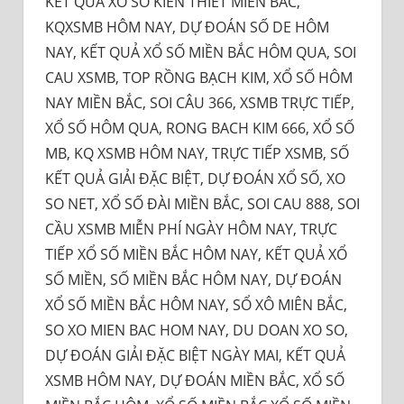
KẾT QUẢ XỔ SỐ KIẾN THIẾT MIỀN BẮC,
KQXSMB HÔM NAY, DỰ ĐOÁN SỐ DE HÔM
NAY, KẾT QUẢ XỔ SỐ MIỀN BẮC HÔM QUA, SOI
CAU XSMB, TOP RỒNG BẠCH KIM, XỔ SỐ HÔM
NAY MIỀN BẮC, SOI CÂU 366, XSMB TRỰC TIẾP,
XỔ SỐ HÔM QUA, RONG BACH KIM 666, XỔ SỐ
MB, KQ XSMB HÔM NAY, TRỰC TIẾP XSMB, SỐ
KẾT QUẢ GIẢI ĐẶC BIỆT, DỰ ĐOÁN XỔ SỐ, XO
SO NET, XỔ SỐ ĐÀI MIỀN BẮC, SOI CAU 888, SOI
CẦU XSMB MIỄN PHÍ NGÀY HÔM NAY, TRỰC
TIẾP XỔ SỐ MIỀN BẮC HÔM NAY, KẾT QUẢ XỔ
SỐ MIỀN, SỐ MIỀN BẮC HÔM NAY, DỰ ĐOÁN
XỔ SỐ MIỀN BẮC HÔM NAY, SỔ XÔ MIÊN BẮC,
SO XO MIEN BAC HOM NAY, DU DOAN XO SO,
DỰ ĐOÁN GIẢI ĐẶC BIỆT NGÀY MAI, KẾT QUẢ
XSMB HÔM NAY, DỰ ĐOÁN MIỀN BẮC, XỔ SỐ