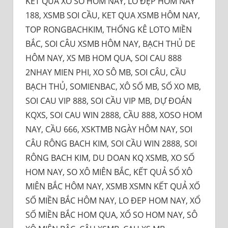
KẾT QUA XO SO HOM NAY, LÔ ĐẸP HÔM NAY
188, XSMB SOI CẦU, KET QUA XSMB HÔM NAY,
TOP RONGBACHKIM, THỐNG KÊ LOTO MIỀN
BẮC, SOI CÂU XSMB HÔM NAY, BẠCH THỦ DE
HÔM NAY, XS MB HOM QUA, SOI CAU 888
2NHAY MIEN PHI, XO SÔ MB, SOI CÂU, CẦU
BẠCH THỦ, SOMIENBAC, XÔ SỐ MB, SỐ XO MB,
SOI CAU VIP 888, SOI CẦU VIP MB, DỰ ĐOÁN
KQXS, SOI CAU WIN 2888, CẦU 888, XOSO HOM
NAY, CẦU 666, XSKTMB NGÀY HÔM NAY, SOI
CÂU RÔNG BACH KIM, SOI CẦU WIN 2888, SOI
RÔNG BACH KIM, DU DOAN KQ XSMB, XO SỐ
HOM NAY, SO XÔ MIÊN BẮC, KẾT QUẢ SỔ XÔ
MIÊN BẮC HÔM NAY, XSMB XSMN KẾT QUẢ XỐ
SỐ MIỀN BẮC HÔM NAY, LO ĐEP HOM NAY, XỔ
SỐ MIỀN BẮC HOM QUA, XỔ SO HOM NAY, SÔ