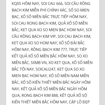
KQXS HÔM NAY, SOI CAU 666, SOI CẦU RỒNG
BẠCH KIM MIỄN PHÍ CHÍNH XÁC, SỐ SO MIEN
BAC, XỔ SỐ MIỀN BẮC TRỰC TIẾP HÔM NAY,
SOI CAU RONG BACH KIM, QUẢ XỔ SỐ MIỀN
BẮC, KET QUA XO SO MIEN BAC HOM NAY, SOI
CẦU RỒNG BẠCH KIM VIP, SOI CAU BACH KIM,
KET QUA XO SO HOM NAY, XỔ SỐ ĐÀI BẮC
HÔM NAY, RỒNG BẠCH KIM 777, TRỰC TIẾP
KẾT QUẢ XỔ SỐ MIỀN BẮC HÔM NAY, SO XO
MIỀN BẮC, SXMB VN, XO KET QUA, XỔ SỐ MIỀN
BẮC TỐI NAY, SOICAU247, KET QUA SO XO
MIEN BAC HOM NAY, XỔ SỐ MIỀN NAM MIỀN
BẮC, XỔ SỐ KIẾN THIẾT MIỀN BẮC NGÀY HÔM
NAY, KẾT QUẢ XỔ SỐ MIỀN BẮC NGÀY HÔM
QUA, RONG BACH KIM 888, KẾT QUẢ XỔ SỐ
KIẾN THIẾT MIỀN BẮC HÔM NAY, CẶP LÔ ĐẸP