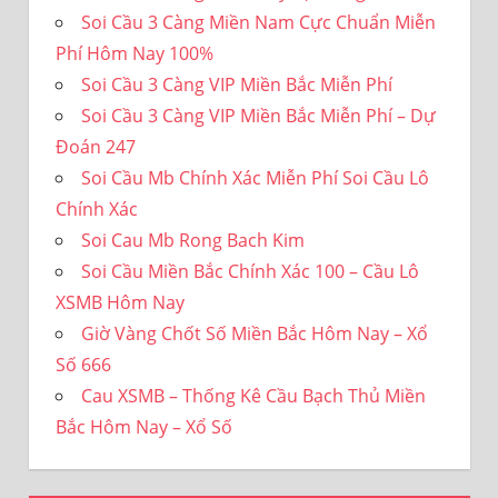
Soi Cầu 3 Càng Miền Nam Cực Chuẩn Miễn
Phí Hôm Nay 100%
Soi Cầu 3 Càng VIP Miền Bắc Miễn Phí
Soi Cầu 3 Càng VIP Miền Bắc Miễn Phí – Dự
Đoán 247
Soi Cầu Mb Chính Xác Miễn Phí Soi Cầu Lô
Chính Xác
Soi Cau Mb Rong Bach Kim
Soi Cầu Miền Bắc Chính Xác 100 – Cầu Lô
XSMB Hôm Nay
Giờ Vàng Chốt Số Miền Bắc Hôm Nay – Xổ
Số 666
Cau XSMB – Thống Kê Cầu Bạch Thủ Miền
Bắc Hôm Nay – Xổ Số