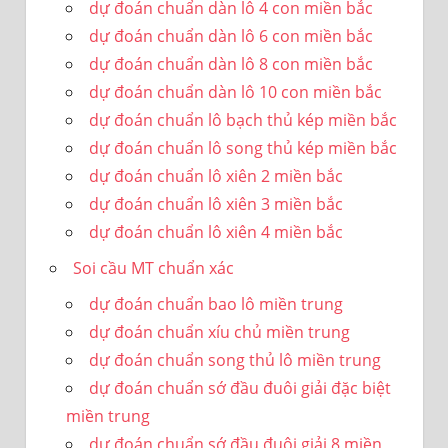
dự đoán chuẩn dàn lô 4 con miền bắc
dự đoán chuẩn dàn lô 6 con miền bắc
dự đoán chuẩn dàn lô 8 con miền bắc
dự đoán chuẩn dàn lô 10 con miền bắc
dự đoán chuẩn lô bạch thủ kép miền bắc
dự đoán chuẩn lô song thủ kép miền bắc
dự đoán chuẩn lô xiên 2 miền bắc
dự đoán chuẩn lô xiên 3 miền bắc
dự đoán chuẩn lô xiên 4 miền bắc
Soi cầu MT chuẩn xác
dự đoán chuẩn bao lô miền trung
dự đoán chuẩn xíu chủ miền trung
dự đoán chuẩn song thủ lô miền trung
dự đoán chuẩn sớ đầu đuôi giải đặc biệt
miền trung
dự đoán chuẩn sớ đầu đuôi giải 8 miền