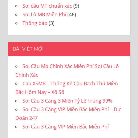
Soi cầu MT chuẩn xác
(9)
Soi Lô MB Miễn Phí
(46)
Thông báo
(3)
BÀI VIẾT MỚI
Soi Cầu Mb Chính Xác Miễn Phí Soi Cầu Lô
Chính Xác
Cau XSMB – Thống Kê Cầu Bạch Thủ Miền
Bắc Hôm Nay – Xổ Số
Soi Cầu 3 Càng 3 Miền Tỷ Lệ Trúng 99%
Soi Cầu 3 Càng VIP Miền Bắc Miễn Phí – Dự
Đoán 247
Soi Cầu 3 Càng VIP Miền Bắc Miễn Phí