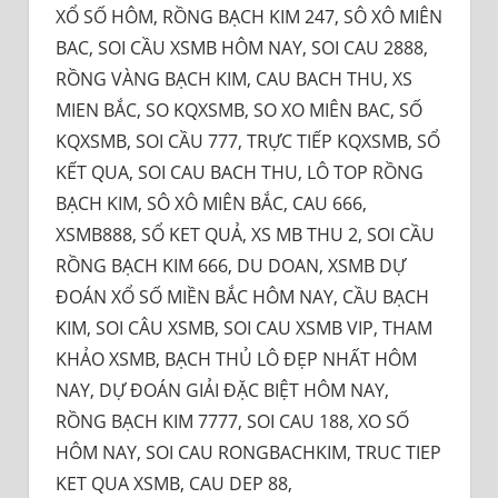
XỔ SỐ HÔM, RỒNG BẠCH KIM 247, SÔ XÔ MIÊN
BAC, SOI CẦU XSMB HÔM NAY, SOI CAU 2888,
RỒNG VÀNG BẠCH KIM, CAU BACH THU, XS
MIEN BẮC, SO KQXSMB, SO XO MIÊN BAC, SỐ
KQXSMB, SOI CẦU 777, TRỰC TIẾP KQXSMB, SỔ
KẾT QUA, SOI CAU BACH THU, LÔ TOP RỒNG
BẠCH KIM, SÔ XÔ MIÊN BẮC, CAU 666,
XSMB888, SỔ KET QUẢ, XS MB THU 2, SOI CẦU
RỒNG BẠCH KIM 666, DU DOAN, XSMB DỰ
ĐOÁN XỔ SỐ MIỀN BẮC HÔM NAY, CẦU BẠCH
KIM, SOI CÂU XSMB, SOI CAU XSMB VIP, THAM
KHẢO XSMB, BẠCH THỦ LÔ ĐẸP NHẤT HÔM
NAY, DỰ ĐOÁN GIẢI ĐẶC BIỆT HÔM NAY,
RỒNG BẠCH KIM 7777, SOI CAU 188, XO SỐ
HÔM NAY, SOI CAU RONGBACHKIM, TRUC TIEP
KET QUA XSMB, CAU DEP 88,