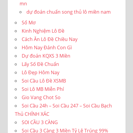
mn
dự đoán chuẩn song thủ lô miền nam
Sổ Mơ
Kinh Nghiệm Lô Đề
Cách Ăn Lô Đề Chiều Nay
Hôm Nay Đánh Con Gì
Dự đoán KQXS 3 Miền
Lấy Số Đề Chuẩn
Lô Đẹp Hôm Nay
Soi Cầu Lô Đề XSMB
Soi Lô MB Miễn Phí
Gio Vang Chot So
Soi Cầu 24h – Soi Cầu 247 – Soi Cầu Bạch
Thủ CHÍNH XÁC
SOI CẦU 3 CÀNG
Soi Cầu 3 Càng 3 Miền Tỷ Lệ Trúng 99%