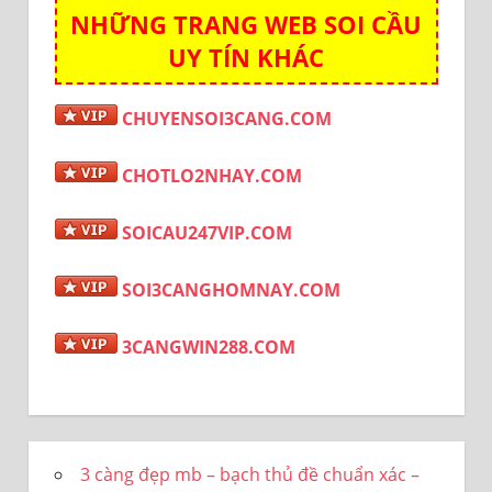
NHỮNG TRANG WEB SOI CẦU
UY TÍN KHÁC
CHUYENSOI3CANG.COM
CHOTLO2NHAY.COM
SOICAU247VIP.COM
SOI3CANGHOMNAY.COM
3CANGWIN288.COM
3 càng đẹp mb – bạch thủ đề chuẩn xác –