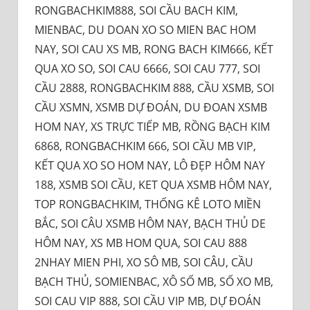
RONGBACHKIM888, SOI CẦU BACH KIM,
MIENBAC, DU DOAN XO SO MIEN BAC HOM
NAY, SOI CAU XS MB, RONG BACH KIM666, KẾT
QUA XO SO, SOI CAU 6666, SOI CAU 777, SOI
CẦU 2888, RONGBACHKIM 888, CẦU XSMB, SOI
CẦU XSMN, XSMB DỰ ĐOÁN, DU ĐOAN XSMB
HOM NAY, XS TRỰC TIẾP MB, RỒNG BẠCH KIM
6868, RONGBACHKIM 666, SOI CẦU MB VIP,
KẾT QUA XO SO HOM NAY, LÔ ĐẸP HÔM NAY
188, XSMB SOI CẦU, KET QUA XSMB HÔM NAY,
TOP RONGBACHKIM, THỐNG KÊ LOTO MIỀN
BẮC, SOI CÂU XSMB HÔM NAY, BẠCH THỦ DE
HÔM NAY, XS MB HOM QUA, SOI CAU 888
2NHAY MIEN PHI, XO SÔ MB, SOI CÂU, CẦU
BẠCH THỦ, SOMIENBAC, XÔ SỐ MB, SỐ XO MB,
SOI CAU VIP 888, SOI CẦU VIP MB, DỰ ĐOÁN