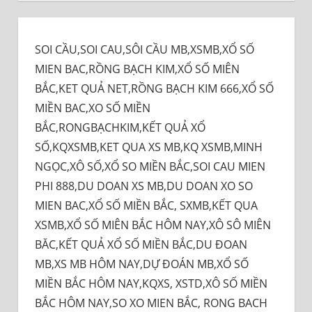
SOI CẦU,SOI CAU,SÔI CẦU MB,XSMB,XỔ SỐ
MIEN BAC,RỒNG BẠCH KIM,XỔ SỐ MIÊN
BẮC,KET QUẢ NET,RỒNG BẠCH KIM 666,XỔ SỐ
MIỀN BAC,XO SỐ MIỀN
BẮC,RONGBẠCHKIM,KẾT QUẢ XỔ
SỐ,KQXSMB,KET QUA XS MB,KQ XSMB,MINH
NGỌC,XÔ SỐ,XỔ SO MIỀN BẮC,SOI CAU MIEN
PHI 888,DU DOAN XS MB,DU DOAN XO SO
MIEN BAC,XỔ SỐ MIỀN BẮC, SXMB,KẾT QUA
XSMB,XỔ SỐ MIÊN BẮC HÔM NAY,XÔ SÔ MIÊN
BĂC,KẾT QUẢ XỔ SỐ MIỀN BẮC,DU ĐOAN
MB,XS MB HÔM NAY,DỰ ĐOÁN MB,XỔ SỐ
MIỀN BẮC HÔM NAY,KQXS, XSTD,XÔ SỐ MIỀN
BẮC HÔM NAY,SO XO MIEN BẮC, RONG BACH