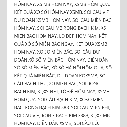
HÔM NAY, XS MB HOM NAY, XSMB HÔM QUA,
KẾT QUẢ XỔ SỐ HÔM NAY XSMB, SOI CAU VIP,
DU DOAN XSMB HOM NAY, SOI CẦU MIỀN BẮC
HÔM NAY, SOI CAU MB RONG BACH KIM, XS
MIEN BAC HOM NAY, LO DEP HOM NAY, KẾT
QUẢ XỔ SỐ MIỀN BẮC NGÀY, KET QUA XSMB
HOM NAY, XO SO MIỀN BẮC, SOI CẦU DỰ
ĐOÁN XỔ SỐ MIỀN BẮC HÔM NAY, DIỄN ĐÀN
XỔ SỐ MIỀN BẮC, XỔ SỐ HÀ NỘI HÔM QUA, SỔ
KẾT QUẢ MIỀN BẮC, DU DOAN KQXSMB, SOI
CẦU BẠCH THỦ, XO MIEN BAC, SOI RONG
BACH KIM, KQXS NET, LÔ ĐỀ HÔM NAY, XSMB
HOM QUA, SOI CẦU BẠCH KIM, XOSO MIEN
BAC, RỒNG BẠCH KIM 888, SOI CAU MIEN PHI,
SOI CẦU VIP, RỒNG BẠCH KIM 2888, KQXS MB
HOM NAY, DIỄN ĐÀN XSMB, SOI CẦU LÔ,