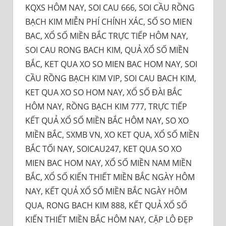
KQXS HÔM NAY, SOI CAU 666, SOI CẦU RỒNG
BẠCH KIM MIỄN PHÍ CHÍNH XÁC, SỐ SO MIEN
BAC, XỔ SỐ MIỀN BẮC TRỰC TIẾP HÔM NAY,
SOI CAU RONG BACH KIM, QUẢ XỔ SỐ MIỀN
BẮC, KET QUA XO SO MIEN BAC HOM NAY, SOI
CẦU RỒNG BẠCH KIM VIP, SOI CAU BACH KIM,
KET QUA XO SO HOM NAY, XỔ SỐ ĐÀI BẮC
HÔM NAY, RỒNG BẠCH KIM 777, TRỰC TIẾP
KẾT QUẢ XỔ SỐ MIỀN BẮC HÔM NAY, SO XO
MIỀN BẮC, SXMB VN, XO KET QUA, XỔ SỐ MIỀN
BẮC TỐI NAY, SOICAU247, KET QUA SO XO
MIEN BAC HOM NAY, XỔ SỐ MIỀN NAM MIỀN
BẮC, XỔ SỐ KIẾN THIẾT MIỀN BẮC NGÀY HÔM
NAY, KẾT QUẢ XỔ SỐ MIỀN BẮC NGÀY HÔM
QUA, RONG BACH KIM 888, KẾT QUẢ XỔ SỐ
KIẾN THIẾT MIỀN BẮC HÔM NAY, CẶP LÔ ĐẸP