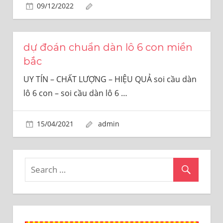
09/12/2022
cả
nước.
dự đoán chuẩn dàn lô 6 con miền
bắc
UY TÍN – CHẤT LƯỢNG – HIỆU QUẢ soi cầu dàn
lô 6 con – soi cầu dàn lô 6
…
15/04/2021
admin