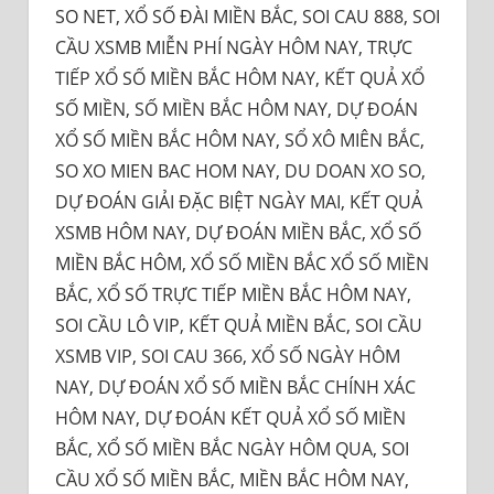
SO NET, XỔ SỐ ĐÀI MIỀN BẮC, SOI CAU 888, SOI
CẦU XSMB MIỄN PHÍ NGÀY HÔM NAY, TRỰC
TIẾP XỔ SỐ MIỀN BẮC HÔM NAY, KẾT QUẢ XỔ
SỐ MIỀN, SỐ MIỀN BẮC HÔM NAY, DỰ ĐOÁN
XỔ SỐ MIỀN BẮC HÔM NAY, SỔ XÔ MIÊN BẮC,
SO XO MIEN BAC HOM NAY, DU DOAN XO SO,
DỰ ĐOÁN GIẢI ĐẶC BIỆT NGÀY MAI, KẾT QUẢ
XSMB HÔM NAY, DỰ ĐOÁN MIỀN BẮC, XỔ SỐ
MIỀN BẮC HÔM, XỔ SỐ MIỀN BẮC XỔ SỐ MIỀN
BẮC, XỔ SỐ TRỰC TIẾP MIỀN BẮC HÔM NAY,
SOI CẦU LÔ VIP, KẾT QUẢ MIỀN BẮC, SOI CẦU
XSMB VIP, SOI CAU 366, XỔ SỐ NGÀY HÔM
NAY, DỰ ĐOÁN XỔ SỐ MIỀN BẮC CHÍNH XÁC
HÔM NAY, DỰ ĐOÁN KẾT QUẢ XỔ SỐ MIỀN
BẮC, XỔ SỐ MIỀN BẮC NGÀY HÔM QUA, SOI
CẦU XỔ SỐ MIỀN BẮC, MIỀN BẮC HÔM NAY,