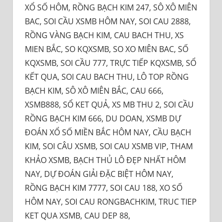
XỔ SỐ HÔM, RỒNG BẠCH KIM 247, SÔ XÔ MIÊN
BAC, SOI CẦU XSMB HÔM NAY, SOI CAU 2888,
RỒNG VÀNG BẠCH KIM, CAU BACH THU, XS
MIEN BẮC, SO KQXSMB, SO XO MIÊN BAC, SỐ
KQXSMB, SOI CẦU 777, TRỰC TIẾP KQXSMB, SỔ
KẾT QUA, SOI CAU BACH THU, LÔ TOP RỒNG
BẠCH KIM, SÔ XÔ MIÊN BẮC, CAU 666,
XSMB888, SỔ KET QUẢ, XS MB THU 2, SOI CẦU
RỒNG BẠCH KIM 666, DU DOAN, XSMB DỰ
ĐOÁN XỔ SỐ MIỀN BẮC HÔM NAY, CẦU BẠCH
KIM, SOI CÂU XSMB, SOI CAU XSMB VIP, THAM
KHẢO XSMB, BẠCH THỦ LÔ ĐẸP NHẤT HÔM
NAY, DỰ ĐOÁN GIẢI ĐẶC BIỆT HÔM NAY,
RỒNG BẠCH KIM 7777, SOI CAU 188, XO SỐ
HÔM NAY, SOI CAU RONGBACHKIM, TRUC TIEP
KET QUA XSMB, CAU DEP 88,