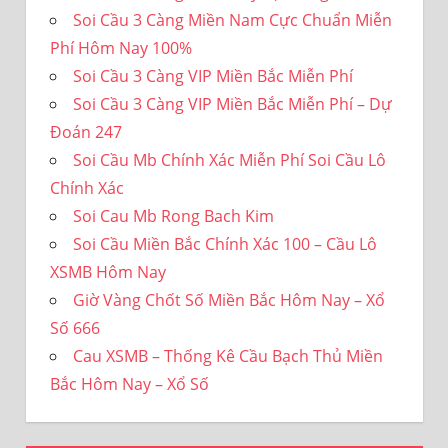
Soi Cầu 3 Càng Miền Nam Cực Chuẩn Miễn
Phí Hôm Nay 100%
Soi Cầu 3 Càng VIP Miền Bắc Miễn Phí
Soi Cầu 3 Càng VIP Miền Bắc Miễn Phí – Dự
Đoán 247
Soi Cầu Mb Chính Xác Miễn Phí Soi Cầu Lô
Chính Xác
Soi Cau Mb Rong Bach Kim
Soi Cầu Miền Bắc Chính Xác 100 – Cầu Lô
XSMB Hôm Nay
Giờ Vàng Chốt Số Miền Bắc Hôm Nay – Xổ
Số 666
Cau XSMB – Thống Kê Cầu Bạch Thủ Miền
Bắc Hôm Nay – Xổ Số