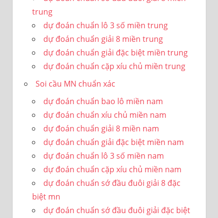
trung
dự đoán chuẩn lô 3 số miền trung
dự đoán chuẩn giải 8 miền trung
dự đoán chuẩn giải đặc biệt miền trung
dự đoán chuẩn cặp xíu chủ miền trung
Soi cầu MN chuẩn xác
dự đoán chuẩn bao lô miền nam
dự đoán chuẩn xíu chủ miền nam
dự đoán chuẩn giải 8 miền nam
dự đoán chuẩn giải đặc biệt miền nam
dự đoán chuẩn lô 3 số miền nam
dự đoán chuẩn cặp xíu chủ miền nam
dự đoán chuẩn sớ đầu đuôi giải 8 đặc
biệt mn
dự đoán chuẩn sớ đầu đuôi giải đặc biệt