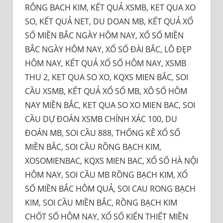
RÔNG BACH KIM, KẾT QUẢ XSMB, KET QUA XO
SO, KẾT QUẢ NET, DU DOAN MB, KẾT QUẢ XỔ
SỐ MIỀN BẮC NGÀY HÔM NAY, XỔ SỐ MIỀN
BẮC NGÀY HÔM NAY, XỔ SỐ ĐÀI BẮC, LÔ ĐẸP
HÔM NAY, KẾT QUẢ XỔ SỐ HÔM NAY, XSMB
THU 2, KET QUA SO XO, KQXS MIEN BẮC, SOI
CẦU XSMB, KẾT QUẢ XỔ SỐ MB, XÔ SỐ HÔM
NAY MIỀN BẮC, KET QUA SO XO MIEN BAC, SOI
CẦU DỰ ĐOÁN XSMB CHÍNH XÁC 100, DU
ĐOÁN MB, SOI CẦU 888, THỐNG KÊ XỔ SỐ
MIỀN BẮC, SOI CẦU RỒNG BẠCH KIM,
XOSOMIENBAC, KQXS MIEN BAC, XỔ SỐ HÀ NỘI
HÔM NAY, SOI CẦU MB RỒNG BẠCH KIM, XỔ
SỐ MIỀN BẮC HÔM QUẢ, SOI CAU RONG BẠCH
KIM, SOI CẦU MIỀN BẮC, RỒNG BẠCH KIM
CHỐT SỐ HÔM NAY, XỔ SỐ KIẾN THIẾT MIỀN