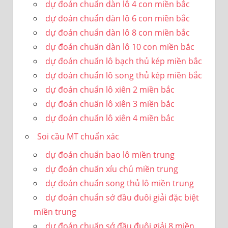
dự đoán chuẩn dàn lô 4 con miền bắc
dự đoán chuẩn dàn lô 6 con miền bắc
dự đoán chuẩn dàn lô 8 con miền bắc
dự đoán chuẩn dàn lô 10 con miền bắc
dự đoán chuẩn lô bạch thủ kép miền bắc
dự đoán chuẩn lô song thủ kép miền bắc
dự đoán chuẩn lô xiên 2 miền bắc
dự đoán chuẩn lô xiên 3 miền bắc
dự đoán chuẩn lô xiên 4 miền bắc
Soi cầu MT chuẩn xác
dự đoán chuẩn bao lô miền trung
dự đoán chuẩn xíu chủ miền trung
dự đoán chuẩn song thủ lô miền trung
dự đoán chuẩn sớ đầu đuôi giải đặc biệt
miền trung
dự đoán chuẩn sớ đầu đuôi giải 8 miền