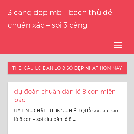
Skip
3 càng đẹp mb – bạch thủ đề
to
content
chuẩn xác – soi 3 càng
Chúng
tôi
tự
MENU
hào
là
sự
THẺ:
CẦU LÔ DÀN LÔ 8 SỐ ĐẸP NHẤT HÔM NAY
lựa
chọn
hàng
dự đoán chuẩn dàn lô 8 con miền
đầu
bắc
của
hàng
UY TÍN – CHẤT LƯỢNG – HIỆU QUẢ soi cầu dàn
ngàn
lô 8 con – soi cầu dàn lô 8
…
khách
hàng
trên