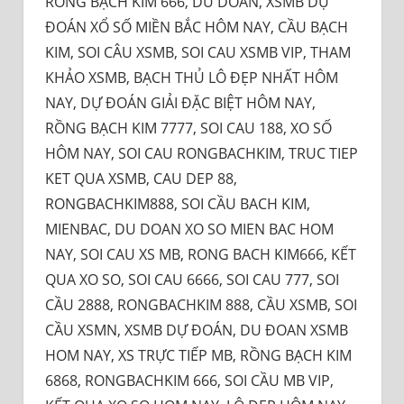
RỒNG BẠCH KIM 666, DU DOAN, XSMB DỰ
ĐOÁN XỔ SỐ MIỀN BẮC HÔM NAY, CẦU BẠCH
KIM, SOI CÂU XSMB, SOI CAU XSMB VIP, THAM
KHẢO XSMB, BẠCH THỦ LÔ ĐẸP NHẤT HÔM
NAY, DỰ ĐOÁN GIẢI ĐẶC BIỆT HÔM NAY,
RỒNG BẠCH KIM 7777, SOI CAU 188, XO SỐ
HÔM NAY, SOI CAU RONGBACHKIM, TRUC TIEP
KET QUA XSMB, CAU DEP 88,
RONGBACHKIM888, SOI CẦU BACH KIM,
MIENBAC, DU DOAN XO SO MIEN BAC HOM
NAY, SOI CAU XS MB, RONG BACH KIM666, KẾT
QUA XO SO, SOI CAU 6666, SOI CAU 777, SOI
CẦU 2888, RONGBACHKIM 888, CẦU XSMB, SOI
CẦU XSMN, XSMB DỰ ĐOÁN, DU ĐOAN XSMB
HOM NAY, XS TRỰC TIẾP MB, RỒNG BẠCH KIM
6868, RONGBACHKIM 666, SOI CẦU MB VIP,