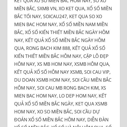
KẾT QUẢ XỔ SỐ MIỀN BẮC HÔM NAY, SO XO
MIỀN BẮC, SXMB VN, XO KET QUA, XỔ SỐ MIỀN
BẮC TỐI NAY, SOICAU247, KET QUA SO XO
MIEN BAC HOM NAY, XỔ SỐ MIỀN NAM MIỀN
BẮC, XỔ SỐ KIẾN THIẾT MIỀN BẮC NGÀY HÔM
NAY, KẾT QUẢ XỔ SỐ MIỀN BẮC NGÀY HÔM
QUA, RONG BACH KIM 888, KẾT QUẢ XỔ SỐ
KIẾN THIẾT MIỀN BẮC HÔM NAY, CẶP LÔ ĐẸP
HÔM NAY, XS MB HOM NAY, XSMB HÔM QUA,
KẾT QUẢ XỔ SỐ HÔM NAY XSMB, SOI CAU VIP,
DU DOAN XSMB HOM NAY, SOI CẦU MIỀN BẮC
HÔM NAY, SOI CAU MB RONG BACH KIM, XS
MIEN BAC HOM NAY, LO DEP HOM NAY, KẾT
QUẢ XỔ SỐ MIỀN BẮC NGÀY, KET QUA XSMB
HOM NAY, XO SO MIỀN BẮC, SOI CẦU DỰ
ĐOÁN XỔ SỐ MIỀN BẮC HÔM NAY, DIỄN ĐÀN