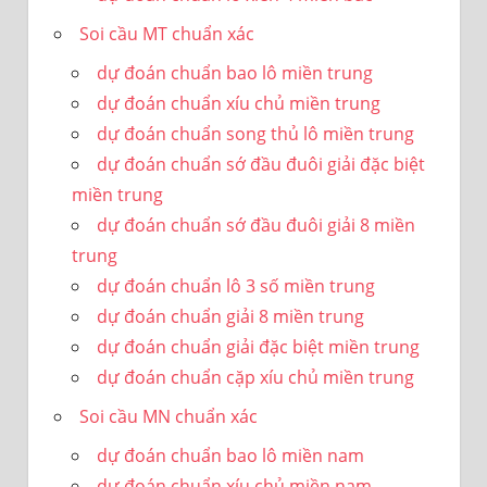
Soi cầu MT chuẩn xác
dự đoán chuẩn bao lô miền trung
dự đoán chuẩn xíu chủ miền trung
dự đoán chuẩn song thủ lô miền trung
dự đoán chuẩn sớ đầu đuôi giải đặc biệt
miền trung
dự đoán chuẩn sớ đầu đuôi giải 8 miền
trung
dự đoán chuẩn lô 3 số miền trung
dự đoán chuẩn giải 8 miền trung
dự đoán chuẩn giải đặc biệt miền trung
dự đoán chuẩn cặp xíu chủ miền trung
Soi cầu MN chuẩn xác
dự đoán chuẩn bao lô miền nam
dự đoán chuẩn xíu chủ miền nam