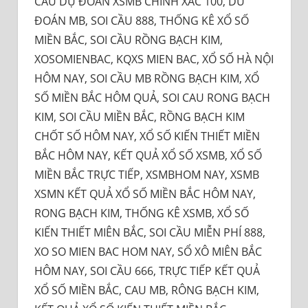
CẦU DỰ ĐOÁN XSMB CHÍNH XÁC 100, DU
ĐOÁN MB, SOI CẦU 888, THỐNG KÊ XỔ SỐ
MIỀN BẮC, SOI CẦU RỒNG BẠCH KIM,
XOSOMIENBAC, KQXS MIEN BAC, XỔ SỐ HÀ NỘI
HÔM NAY, SOI CẦU MB RỒNG BẠCH KIM, XỔ
SỐ MIỀN BẮC HÔM QUẢ, SOI CAU RONG BẠCH
KIM, SOI CẦU MIỀN BẮC, RỒNG BẠCH KIM
CHỐT SỐ HÔM NAY, XỔ SỐ KIẾN THIẾT MIỀN
BẮC HÔM NAY, KẾT QUẢ XỔ SỐ XSMB, XỔ SỐ
MIỀN BẮC TRỰC TIẾP, XSMBHOM NAY, XSMB
XSMN KẾT QUẢ XỔ SỐ MIỀN BẮC HÔM NAY,
RONG BẠCH KIM, THỐNG KÊ XSMB, XỔ SỐ
KIẾN THIẾT MIÊN BẮC, SOI CẦU MIỄN PHÍ 888,
XO SO MIEN BAC HOM NAY, SỔ XÔ MIÊN BẮC
HÔM NAY, SOI CẦU 666, TRỰC TIẾP KẾT QUẢ
XỔ SỐ MIỀN BẮC, CAU MB, RÔNG BẠCH KIM,