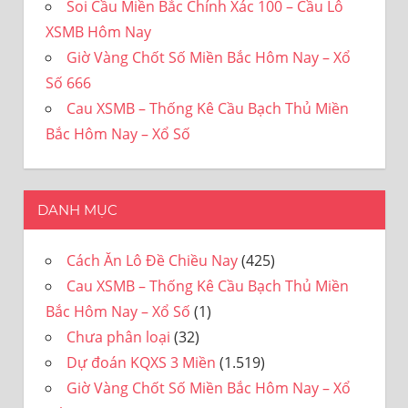
Soi Cầu Miền Bắc Chính Xác 100 – Cầu Lô
XSMB Hôm Nay
Giờ Vàng Chốt Số Miền Bắc Hôm Nay – Xổ
Số 666
Cau XSMB – Thống Kê Cầu Bạch Thủ Miền
Bắc Hôm Nay – Xổ Số
DANH MỤC
Cách Ăn Lô Đề Chiều Nay
(425)
Cau XSMB – Thống Kê Cầu Bạch Thủ Miền
Bắc Hôm Nay – Xổ Số
(1)
Chưa phân loại
(32)
Dự đoán KQXS 3 Miền
(1.519)
Giờ Vàng Chốt Số Miền Bắc Hôm Nay – Xổ