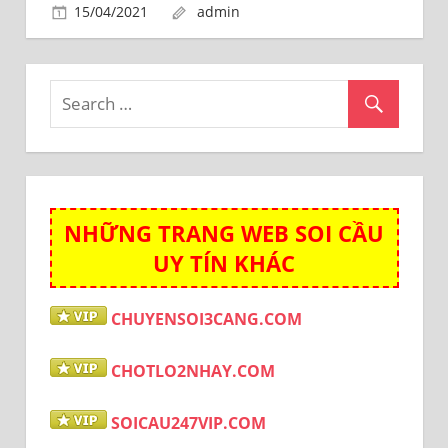
15/04/2021
admin
cả
nước.
NHỮNG TRANG WEB SOI CẦU
UY TÍN KHÁC
CHUYENSOI3CANG.COM
CHOTLO2NHAY.COM
SOICAU247VIP.COM