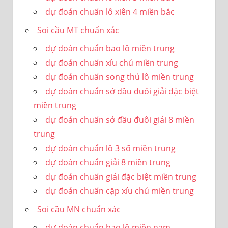
dự đoán chuẩn lô xiên 4 miền bắc
Soi cầu MT chuẩn xác
dự đoán chuẩn bao lô miền trung
dự đoán chuẩn xíu chủ miền trung
dự đoán chuẩn song thủ lô miền trung
dự đoán chuẩn sớ đầu đuôi giải đặc biệt
miền trung
dự đoán chuẩn sớ đầu đuôi giải 8 miền
trung
dự đoán chuẩn lô 3 số miền trung
dự đoán chuẩn giải 8 miền trung
dự đoán chuẩn giải đặc biệt miền trung
dự đoán chuẩn cặp xíu chủ miền trung
Soi cầu MN chuẩn xác
dự đoán chuẩn bao lô miền nam