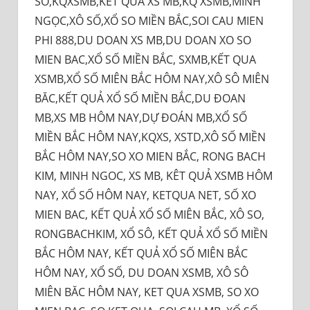
SỐ,KQXSMB,KET QUA XS MB,KQ XSMB,MINH
NGỌC,XÔ SỐ,XỔ SO MIỀN BẮC,SOI CAU MIEN
PHI 888,DU DOAN XS MB,DU DOAN XO SO
MIEN BAC,XỔ SỐ MIỀN BẮC, SXMB,KẾT QUA
XSMB,XỔ SỐ MIÊN BẮC HÔM NAY,XÔ SÔ MIÊN
BĂC,KẾT QUẢ XỔ SỐ MIỀN BẮC,DU ĐOAN
MB,XS MB HÔM NAY,DỰ ĐOÁN MB,XỔ SỐ
MIỀN BẮC HÔM NAY,KQXS, XSTD,XÔ SỐ MIỀN
BẮC HÔM NAY,SO XO MIEN BẮC, RONG BACH
KIM, MINH NGOC, XS MB, KÊT QUẢ XSMB HÔM
NAY, XỔ SỐ HÔM NAY, KETQUA NET, SỐ XO
MIEN BAC, KẾT QUẢ XỔ SỐ MIÊN BẮC, XÔ SO,
RONGBACHKIM, XỔ SÔ, KẾT QUẢ XỔ SỐ MIỀN
BẮC HÔM NAY, KẾT QUẢ XỔ SỐ MIÊN BẮC
HÔM NAY, XỔ SỐ, DU DOAN XSMB, XÔ SÔ
MIÊN BĂC HÔM NAY, KET QUA XSMB, SO XO