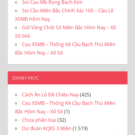
Soi Cau Mb Rong Bach Kim
Soi Cầu Miền Bắc Chính Xác 100 – Cầu Lô
XSMB Hôm Nay
Giờ Vàng Chốt Số Miền Bắc Hôm Nay – Xổ
Số 666
Cau XSMB – Thống Kê Cầu Bạch Thủ Miền
Bắc Hôm Nay – Xổ Số
DANH MỤC
Cách Ăn Lô Đề Chiều Nay
(425)
Cau XSMB – Thống Kê Cầu Bạch Thủ Miền
Bắc Hôm Nay – Xổ Số
(1)
Chưa phân loại
(32)
Dự đoán KQXS 3 Miền
(1.519)