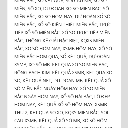
MIEN BAC, SO KET QUA, SOI CAU MB, XỔ SỐ
MIỀN, SỐ XO, DU ĐOAN XO SO MIEN BAC, SỐ
MIỀN BẮC, XO SO HOM NAY, DỰ ĐOÁN XỔ SỐ
MIỀN BẮC, XỔ SỐ KIẾN THIẾT MIỀN BẮC, TRỰC
TIẾP XỔ SỐ MIỀN BẮC, XỔ SỐ TRỰC TIẾP MIỀN
BẮC, THỐNG KÊ GIẢI ĐẶC BIỆT, KQXS MIỀN
BẮC, XÔ SỐ HÔM NAY, XSMB HÔM NAY, XỔ SỐ
MIỀN BẮC HÔM QUA, SỔ KẾT QUẢ, DỰ ĐOÁN
XSMB, XO SỐ MB, KET QUA XO SO MIEN BAC,
RÔNG BACH KIM, KẾT QUẢ XSMB, KET QUA XO
SO, KẾT QUẢ NET, DU DOAN MB, KẾT QUẢ XỔ
SỐ MIỀN BẮC NGÀY HÔM NAY, XỔ SỐ MIỀN
BẮC NGÀY HÔM NAY, XỔ SỐ ĐÀI BẮC, LÔ ĐẸP
HÔM NAY, KẾT QUẢ XỔ SỐ HÔM NAY, XSMB
THU 2, KET QUA SO XO, KQXS MIEN BẮC, SOI
CẦU XSMB, KẾT QUẢ XỔ SỐ MB, XÔ SỐ HÔM