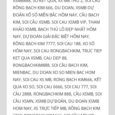
XSMB888, SỔ KET QUẢ, XS MB THU 2, SOI CẦU
RỒNG BẠCH KIM 666, DU DOAN, XSMB DỰ
ĐOÁN XỔ SỐ MIỀN BẮC HÔM NAY, CẦU BẠCH
KIM, SOI CÂU XSMB, SOI CAU XSMB VIP, THAM
KHẢO XSMB, BẠCH THỦ LÔ ĐẸP NHẤT HÔM
NAY, DỰ ĐOÁN GIẢI ĐẶC BIỆT HÔM NAY,
RỒNG BẠCH KIM 7777, SOI CAU 188, XO SỐ
HÔM NAY, SOI CAU RONGBACHKIM, TRUC TIEP
KET QUA XSMB, CAU DEP 88,
RONGBACHKIM888, SOI CẦU BACH KIM,
MIENBAC, DU DOAN XO SO MIEN BAC HOM
NAY, SOI CAU XS MB, RONG BACH KIM666, KẾT
QUA XO SO, SOI CAU 6666, SOI CAU 777, SOI
CẦU 2888, RONGBACHKIM 888, CẦU XSMB, SOI
CẦU XSMN, XSMB DỰ ĐOÁN, DU ĐOAN XSMB
HOM NAY, XS TRỰC TIẾP MB, RỒNG BẠCH KIM