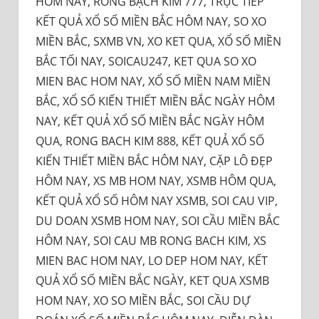
HÔM NAY, RỒNG BẠCH KIM 777, TRỰC TIẾP
KẾT QUẢ XỔ SỐ MIỀN BẮC HÔM NAY, SO XO
MIỀN BẮC, SXMB VN, XO KET QUA, XỔ SỐ MIỀN
BẮC TỐI NAY, SOICAU247, KET QUA SO XO
MIEN BAC HOM NAY, XỔ SỐ MIỀN NAM MIỀN
BẮC, XỔ SỐ KIẾN THIẾT MIỀN BẮC NGÀY HÔM
NAY, KẾT QUẢ XỔ SỐ MIỀN BẮC NGÀY HÔM
QUA, RONG BACH KIM 888, KẾT QUẢ XỔ SỐ
KIẾN THIẾT MIỀN BẮC HÔM NAY, CẶP LÔ ĐẸP
HÔM NAY, XS MB HOM NAY, XSMB HÔM QUA,
KẾT QUẢ XỔ SỐ HÔM NAY XSMB, SOI CAU VIP,
DU DOAN XSMB HOM NAY, SOI CẦU MIỀN BẮC
HÔM NAY, SOI CAU MB RONG BACH KIM, XS
MIEN BAC HOM NAY, LO DEP HOM NAY, KẾT
QUẢ XỔ SỐ MIỀN BẮC NGÀY, KET QUA XSMB
HOM NAY, XO SO MIỀN BẮC, SOI CẦU DỰ