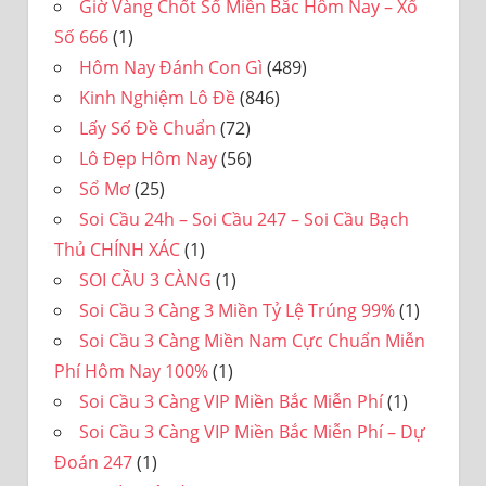
Giờ Vàng Chốt Số Miền Bắc Hôm Nay – Xổ
Số 666
(1)
Hôm Nay Đánh Con Gì
(489)
Kinh Nghiệm Lô Đề
(846)
Lấy Số Đề Chuẩn
(72)
Lô Đẹp Hôm Nay
(56)
Sổ Mơ
(25)
Soi Cầu 24h – Soi Cầu 247 – Soi Cầu Bạch
Thủ CHÍNH XÁC
(1)
SOI CẦU 3 CÀNG
(1)
Soi Cầu 3 Càng 3 Miền Tỷ Lệ Trúng 99%
(1)
Soi Cầu 3 Càng Miền Nam Cực Chuẩn Miễn
Phí Hôm Nay 100%
(1)
Soi Cầu 3 Càng VIP Miền Bắc Miễn Phí
(1)
Soi Cầu 3 Càng VIP Miền Bắc Miễn Phí – Dự
Đoán 247
(1)