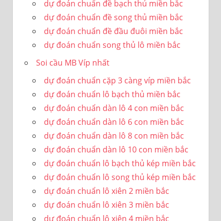
dự đoán chuẩn đề bạch thủ miền bắc
dự đoán chuẩn đề song thủ miền bắc
dự đoán chuẩn đề đầu đuôi miền bắc
dự đoán chuẩn song thủ lô miền bắc
Soi cầu MB Víp nhất
dự đoán chuẩn cặp 3 càng víp miền bắc
dự đoán chuẩn lô bạch thủ miền bắc
dự đoán chuẩn dàn lô 4 con miền bắc
dự đoán chuẩn dàn lô 6 con miền bắc
dự đoán chuẩn dàn lô 8 con miền bắc
dự đoán chuẩn dàn lô 10 con miền bắc
dự đoán chuẩn lô bạch thủ kép miền bắc
dự đoán chuẩn lô song thủ kép miền bắc
dự đoán chuẩn lô xiên 2 miền bắc
dự đoán chuẩn lô xiên 3 miền bắc
dự đoán chuẩn lô xiên 4 miền bắc