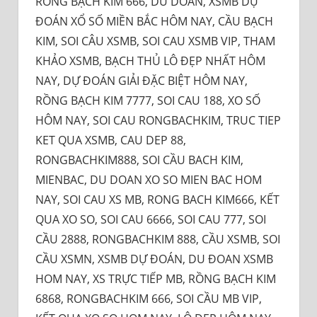
RỒNG BẠCH KIM 666, DU DOAN, XSMB DỰ
ĐOÁN XỔ SỐ MIỀN BẮC HÔM NAY, CẦU BẠCH
KIM, SOI CÂU XSMB, SOI CAU XSMB VIP, THAM
KHẢO XSMB, BẠCH THỦ LÔ ĐẸP NHẤT HÔM
NAY, DỰ ĐOÁN GIẢI ĐẶC BIỆT HÔM NAY,
RỒNG BẠCH KIM 7777, SOI CAU 188, XO SỐ
HÔM NAY, SOI CAU RONGBACHKIM, TRUC TIEP
KET QUA XSMB, CAU DEP 88,
RONGBACHKIM888, SOI CẦU BACH KIM,
MIENBAC, DU DOAN XO SO MIEN BAC HOM
NAY, SOI CAU XS MB, RONG BACH KIM666, KẾT
QUA XO SO, SOI CAU 6666, SOI CAU 777, SOI
CẦU 2888, RONGBACHKIM 888, CẦU XSMB, SOI
CẦU XSMN, XSMB DỰ ĐOÁN, DU ĐOAN XSMB
HOM NAY, XS TRỰC TIẾP MB, RỒNG BẠCH KIM
6868, RONGBACHKIM 666, SOI CẦU MB VIP,