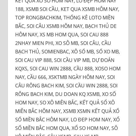
KẾT QUA XO SO HOM NAY, LÔ ĐẸP HÔM NAY
188, XSMB SOI CẦU, KET QUA XSMB HÔM NAY,
TOP RONGBACHKIM, THỐNG KÊ LOTO MIỀN
BẮC, SOI CÂU XSMB HÔM NAY, BẠCH THỦ DE
HÔM NAY, XS MB HOM QUA, SOI CAU 888
2NHAY MIEN PHI, XO SÔ MB, SOI CÂU, CẦU
BẠCH THỦ, SOMIENBAC, XÔ SỐ MB, SỐ XO MB,
SOI CAU VIP 888, SOI CẦU VIP MB, DỰ ĐOÁN
KQXS, SOI CAU WIN 2888, CẦU 888, XOSO HOM
NAY, CẦU 666, XSKTMB NGÀY HÔM NAY, SOI
CÂU RÔNG BACH KIM, SOI CẦU WIN 2888, SOI
RÔNG BACH KIM, DU DOAN KQ XSMB, XO SỐ
HOM NAY, SO XÔ MIÊN BẮC, KẾT QUẢ SỔ XÔ
MIÊN BẮC HÔM NAY, XSMB XSMN KẾT QUẢ XỐ
SỐ MIỀN BẮC HÔM NAY, LO ĐEP HOM NAY, XỔ
SỐ MIỀN BẮC HOM QUA, XỔ SO HOM NAY, SÔ