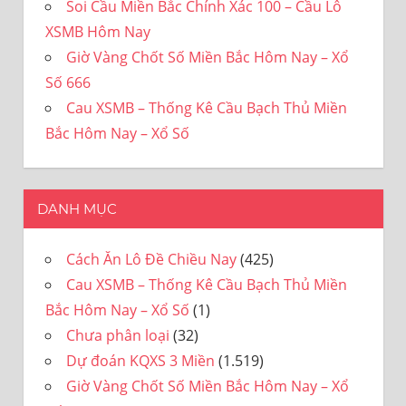
Soi Cầu Miền Bắc Chính Xác 100 – Cầu Lô
XSMB Hôm Nay
Giờ Vàng Chốt Số Miền Bắc Hôm Nay – Xổ
Số 666
Cau XSMB – Thống Kê Cầu Bạch Thủ Miền
Bắc Hôm Nay – Xổ Số
DANH MỤC
Cách Ăn Lô Đề Chiều Nay
(425)
Cau XSMB – Thống Kê Cầu Bạch Thủ Miền
Bắc Hôm Nay – Xổ Số
(1)
Chưa phân loại
(32)
Dự đoán KQXS 3 Miền
(1.519)
Giờ Vàng Chốt Số Miền Bắc Hôm Nay – Xổ