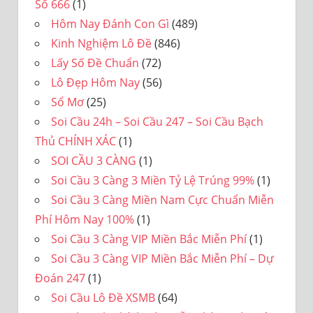
Số 666
(1)
Hôm Nay Đánh Con Gì
(489)
Kinh Nghiệm Lô Đề
(846)
Lấy Số Đề Chuẩn
(72)
Lô Đẹp Hôm Nay
(56)
Sổ Mơ
(25)
Soi Cầu 24h – Soi Cầu 247 – Soi Cầu Bạch
Thủ CHÍNH XÁC
(1)
SOI CẦU 3 CÀNG
(1)
Soi Cầu 3 Càng 3 Miền Tỷ Lệ Trúng 99%
(1)
Soi Cầu 3 Càng Miền Nam Cực Chuẩn Miễn
Phí Hôm Nay 100%
(1)
Soi Cầu 3 Càng VIP Miền Bắc Miễn Phí
(1)
Soi Cầu 3 Càng VIP Miền Bắc Miễn Phí – Dự
Đoán 247
(1)
Soi Cầu Lô Đề XSMB
(64)