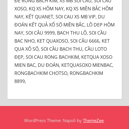
ĐỀ RỒNG BẠCH KIM, XS MB SOI CAU, SOI CAU
XOSO, KQ XS HÔM NAY, KQ XS MIỀN BẮC HÔM
NAY, KẾT QUANET, SOI CAU XS MB VIP, DU
ĐOÁN KẾT QUẢ XỔ SỐ MIỀN BẮC, LÔ DEP HÔM
NAY, SOI CÂU 9999, BACH THU LÔ, SOI CẦU
BAC NHO, KET QUAXOSO, SOI CÂU 6666, KET
QUA XÔ SỐ, SOI CẦU BẠCH THU, CẦU LOTO
ĐẸP, SOI CAU RONG BACHKIM, KETQUA XOSO
MIEN BAC, DU ĐOÁN, KETQUASOXO MIENBAC,
RONGBACHKIM CHOTSO, RONGBACHKIM
8899,
WordPress Theme: Napoli by
ThemeZee
.