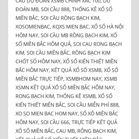
CẦU DỰ ĐOÁN XSMB CHÍNH XÁC 100, DU
ĐOÁN MB, SOI CẦU 888, THỐNG KÊ XỔ SỐ
MIỀN BẮC, SOI CẦU RỒNG BẠCH KIM,
XOSOMIENBAC, KQXS MIEN BAC, XỔ SỐ HÀ NỘI
HÔM NAY, SOI CẦU MB RỒNG BẠCH KIM, XỔ
SỐ MIỀN BẮC HÔM QUẢ, SOI CAU RONG BẠCH
KIM, SOI CẦU MIỀN BẮC, RỒNG BẠCH KIM
CHỐT SỐ HÔM NAY, XỔ SỐ KIẾN THIẾT MIỀN
BẮC HÔM NAY, KẾT QUẢ XỔ SỐ XSMB, XỔ SỐ
MIỀN BẮC TRỰC TIẾP, XSMBHOM NAY, XSMB
XSMN KẾT QUẢ XỔ SỐ MIỀN BẮC HÔM NAY,
RONG BẠCH KIM, THỐNG KÊ XSMB, XỔ SỐ
KIẾN THIẾT MIÊN BẮC, SOI CẦU MIỄN PHÍ 888,
XO SO MIEN BAC HOM NAY, SỔ XÔ MIÊN BẮC
HÔM NAY, SOI CẦU 666, TRỰC TIẾP KẾT QUẢ
XỔ SỐ MIỀN BẮC, CAU MB, RÔNG BẠCH KIM,