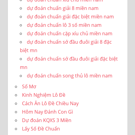
dự đoán chuẩn giải 8 miền nam
dự đoán chuẩn giải đặc biệt miền nam
dự đoán chuẩn lô 3 số miền nam
dự đoán chuẩn cặp xíu chủ miền nam
dự đoán chuẩn sớ đầu đuôi giải 8 đặc
biệt mn
dự đoán chuẩn sớ đầu đuôi giải đặc biệt
mn
dự đoán chuẩn song thủ lô miền nam
Sổ Mơ
Kinh Nghiệm Lô Đề
Cách Ăn Lô Đề Chiều Nay
Hôm Nay Đánh Con Gì
Dự đoán KQXS 3 Miền
Lấy Số Đề Chuẩn