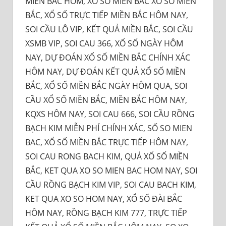
MIỀN BẮC HÔM, XỔ SỐ MIỀN BẮC XỔ SỐ MIỀN
BẮC, XỔ SỐ TRỰC TIẾP MIỀN BẮC HÔM NAY,
SOI CẦU LÔ VIP, KẾT QUẢ MIỀN BẮC, SOI CẦU
XSMB VIP, SOI CAU 366, XỔ SỐ NGÀY HÔM
NAY, DỰ ĐOÁN XỔ SỐ MIỀN BẮC CHÍNH XÁC
HÔM NAY, DỰ ĐOÁN KẾT QUẢ XỔ SỐ MIỀN
BẮC, XỔ SỐ MIỀN BẮC NGÀY HÔM QUA, SOI
CẦU XỔ SỐ MIỀN BẮC, MIỀN BẮC HÔM NAY,
KQXS HÔM NAY, SOI CAU 666, SOI CẦU RỒNG
BẠCH KIM MIỄN PHÍ CHÍNH XÁC, SỐ SO MIEN
BAC, XỔ SỐ MIỀN BẮC TRỰC TIẾP HÔM NAY,
SOI CAU RONG BACH KIM, QUẢ XỔ SỐ MIỀN
BẮC, KET QUA XO SO MIEN BAC HOM NAY, SOI
CẦU RỒNG BẠCH KIM VIP, SOI CAU BACH KIM,
KET QUA XO SO HOM NAY, XỔ SỐ ĐÀI BẮC
HÔM NAY, RỒNG BẠCH KIM 777, TRỰC TIẾP