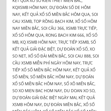
KẾT QUẢ XỔ SỐ KIẾN THIẾT MIỀN BẮC,
KQXSMB HÔM NAY, DỰ ĐOÁN SỐ DE HÔM
NAY, KẾT QUẢ XỔ SỐ MIỀN BẮC HÔM QUA, SOI
CAU XSMB, TOP RỒNG BẠCH KIM, XỔ SỐ HÔM
NAY MIỀN BẮC, SOI CÂU 366, XSMB TRỰC TIẾP,
XỔ SỐ HÔM QUA, RONG BACH KIM 666, XỔ SỐ
MB, KQ XSMB HÔM NAY, TRỰC TIẾP XSMB, SỐ
KẾT QUẢ GIẢI ĐẶC BIỆT, DỰ ĐOÁN XỔ SỐ, XO
SO NET, XỔ SỐ ĐÀI MIỀN BẮC, SOI CAU 888, SOI
CẦU XSMB MIỄN PHÍ NGÀY HÔM NAY, TRỰC
TIẾP XỔ SỐ MIỀN BẮC HÔM NAY, KẾT QUẢ XỔ
SỐ MIỀN, SỐ MIỀN BẮC HÔM NAY, DỰ ĐOÁN
XỔ SỐ MIỀN BẮC HÔM NAY, SỔ XÔ MIÊN BẮC,
SO XO MIEN BAC HOM NAY, DU DOAN XO SO,
DỰ ĐOÁN GIẢI ĐẶC BIỆT NGÀY MAI, KẾT QUẢ
XSMB HÔM NAY, DỰ ĐOÁN MIỀN BẮC, XỔ SỐ