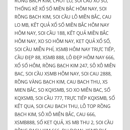
RỒNG BẠCH KIM, CHOT LO, SOI CẦU XỔ SỐ,
THỐNG KÊ XỔ SỐ MIỀN BẮC HÔM NAY, SOI
RỒNG BẠCH KIM, SOI CẦU LÔ MIỀN BẮC, CAU
LO MB, KẾT QUẢ XỔ SỐ MIỀN BẮC HÔM NAY
HÔM NAY, SOI CẦU 188, KẾT QUẢ MIỀN BẮC
HÔM NAY, XO SO HÔM NAY, KET QUẢ XỔ SỐ,
SOI CẦU MIỄN PHÍ, XSMB HÔM NAY TRỰC TIẾP,
CẦU ĐẸP 88, XSMB 888, LÔ ĐẸP HÔM NAY 666,
XỔ SỐ HÔM, RỒNG BẠCH KIM 247, SÔ XÔ MIÊN
BAC, SOI CẦU XSMB HÔM NAY, SOI CAU 2888,
RỒNG VÀNG BẠCH KIM, CAU BACH THU, XS
MIEN BẮC, SO KQXSMB, SO XO MIÊN BAC, SỐ
KQXSMB, SOI CẦU 777, TRỰC TIẾP KQXSMB, SỔ
KẾT QUA, SOI CAU BACH THU, LÔ TOP RỒNG
BẠCH KIM, SÔ XÔ MIÊN BẮC, CAU 666,
XSMB888, SỔ KET QUẢ, XS MB THU 2, SOI CẦU