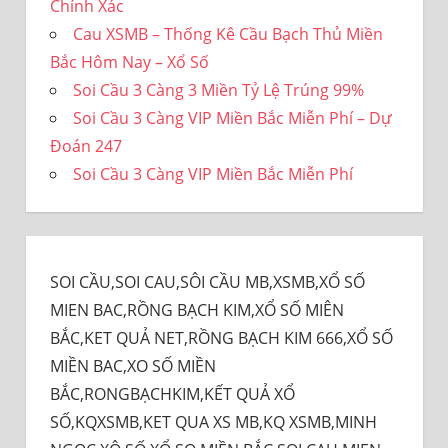
Chính Xác
Cau XSMB – Thống Kê Cầu Bạch Thủ Miền
Bắc Hôm Nay – Xổ Số
Soi Cầu 3 Càng 3 Miền Tỷ Lệ Trúng 99%
Soi Cầu 3 Càng VIP Miền Bắc Miễn Phí – Dự
Đoán 247
Soi Cầu 3 Càng VIP Miền Bắc Miễn Phí
SOI CẦU,SOI CAU,SÔI CẦU MB,XSMB,XỔ SỐ
MIEN BAC,RỒNG BẠCH KIM,XỔ SỐ MIÊN
BẮC,KET QUẢ NET,RỒNG BẠCH KIM 666,XỔ SỐ
MIỀN BAC,XO SỐ MIỀN
BẮC,RONGBẠCHKIM,KẾT QUẢ XỔ
SỐ,KQXSMB,KET QUA XS MB,KQ XSMB,MINH