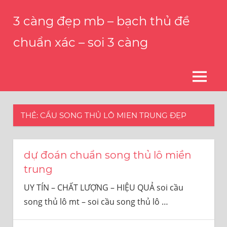
Skip
3 càng đẹp mb – bạch thủ đề
to
content
chuẩn xác – soi 3 càng
Chúng
tôi
tự
MENU
hào
là
sự
THẺ:
CẦU SONG THỦ LÔ MIEN TRUNG ĐẸP
lựa
chọn
hàng
dự đoán chuẩn song thủ lô miền
đầu
trung
của
hàng
UY TÍN – CHẤT LƯỢNG – HIỆU QUẢ soi cầu
ngàn
song thủ lô mt – soi cầu song thủ lô
…
khách
hàng
trên