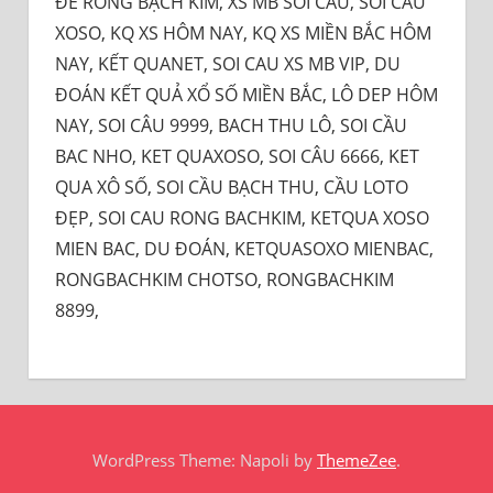
ĐỀ RỒNG BẠCH KIM, XS MB SOI CAU, SOI CAU
XOSO, KQ XS HÔM NAY, KQ XS MIỀN BẮC HÔM
NAY, KẾT QUANET, SOI CAU XS MB VIP, DU
ĐOÁN KẾT QUẢ XỔ SỐ MIỀN BẮC, LÔ DEP HÔM
NAY, SOI CÂU 9999, BACH THU LÔ, SOI CẦU
BAC NHO, KET QUAXOSO, SOI CÂU 6666, KET
QUA XÔ SỐ, SOI CẦU BẠCH THU, CẦU LOTO
ĐẸP, SOI CAU RONG BACHKIM, KETQUA XOSO
MIEN BAC, DU ĐOÁN, KETQUASOXO MIENBAC,
RONGBACHKIM CHOTSO, RONGBACHKIM
8899,
WordPress Theme: Napoli by
ThemeZee
.