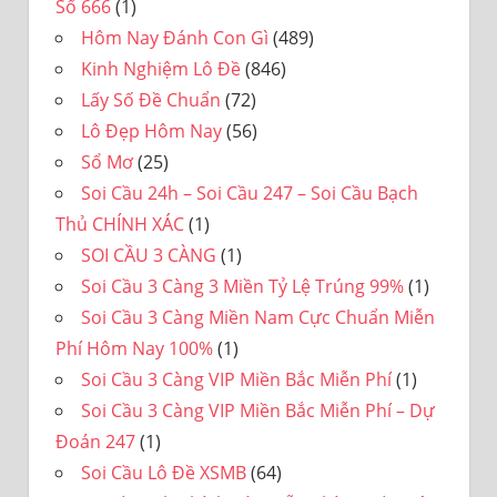
Số 666
(1)
Hôm Nay Đánh Con Gì
(489)
Kinh Nghiệm Lô Đề
(846)
Lấy Số Đề Chuẩn
(72)
Lô Đẹp Hôm Nay
(56)
Sổ Mơ
(25)
Soi Cầu 24h – Soi Cầu 247 – Soi Cầu Bạch
Thủ CHÍNH XÁC
(1)
SOI CẦU 3 CÀNG
(1)
Soi Cầu 3 Càng 3 Miền Tỷ Lệ Trúng 99%
(1)
Soi Cầu 3 Càng Miền Nam Cực Chuẩn Miễn
Phí Hôm Nay 100%
(1)
Soi Cầu 3 Càng VIP Miền Bắc Miễn Phí
(1)
Soi Cầu 3 Càng VIP Miền Bắc Miễn Phí – Dự
Đoán 247
(1)
Soi Cầu Lô Đề XSMB
(64)