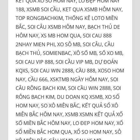
KẾT QUA XO SO HOM NAY, LÔ ĐẸP HÔM NAY
188, XSMB SOI CẦU, KET QUA XSMB HÔM NAY,
TOP RONGBACHKIM, THỐNG KÊ LOTO MIỀN
BẮC, SOI CÂU XSMB HÔM NAY, BẠCH THỦ DE
HÔM NAY, XS MB HOM QUA, SOI CAU 888
2NHAY MIEN PHI, XO SÔ MB, SOI CÂU, CẦU
BẠCH THỦ, SOMIENBAC, XÔ SỐ MB, SỐ XO MB,
SOI CAU VIP 888, SOI CẦU VIP MB, DỰ ĐOÁN
KQXS, SOI CAU WIN 2888, CẦU 888, XOSO HOM
NAY, CẦU 666, XSKTMB NGÀY HÔM NAY, SOI
CÂU RÔNG BACH KIM, SOI CẦU WIN 2888, SOI
RÔNG BACH KIM, DU DOAN KQ XSMB, XO SỐ
HOM NAY, SO XÔ MIÊN BẮC, KẾT QUẢ SỔ XÔ
MIÊN BẮC HÔM NAY, XSMB XSMN KẾT QUẢ XỐ
SỐ MIỀN BẮC HÔM NAY, LO ĐEP HOM NAY, XỔ
SỐ MIỀN BẮC HOM QUA, XỔ SO HOM NAY, SÔ