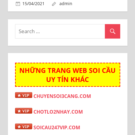
15/04/2021
admin
cả
nước.
NHỮNG TRANG WEB SOI CẦU
UY TÍN KHÁC
CHUYENSOI3CANG.COM
CHOTLO2NHAY.COM
SOICAU247VIP.COM