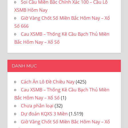
Soi Cầu Miền Bắc Chính Xác 100 – Cầu Lô
XSMB Hôm Nay
Giờ Vàng Chốt Số Miền Bắc Hôm Nay – Xổ
Số 666
Cau XSMB – Thống Kê Cầu Bạch Thủ Miền
Bắc Hôm Nay – Xổ Số
DANH MỤC
Cách Ăn Lô Đề Chiều Nay
(425)
Cau XSMB – Thống Kê Cầu Bạch Thủ Miền
Bắc Hôm Nay – Xổ Số
(1)
Chưa phân loại
(32)
Dự đoán KQXS 3 Miền
(1.519)
Giờ Vàng Chốt Số Miền Bắc Hôm Nay – Xổ