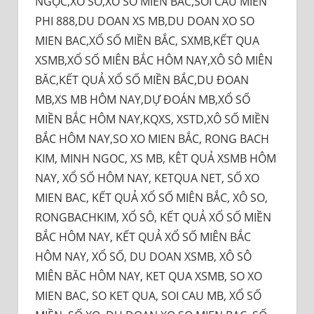
NGỌC,XÔ SỐ,XỔ SO MIỀN BẮC,SOI CAU MIEN
PHI 888,DU DOAN XS MB,DU DOAN XO SO
MIEN BAC,XỔ SỐ MIỀN BẮC, SXMB,KẾT QUA
XSMB,XỔ SỐ MIÊN BẮC HÔM NAY,XÔ SÔ MIÊN
BĂC,KẾT QUẢ XỔ SỐ MIỀN BẮC,DU ĐOAN
MB,XS MB HÔM NAY,DỰ ĐOÁN MB,XỔ SỐ
MIỀN BẮC HÔM NAY,KQXS, XSTD,XÔ SỐ MIỀN
BẮC HÔM NAY,SO XO MIEN BẮC, RONG BACH
KIM, MINH NGOC, XS MB, KÊT QUẢ XSMB HÔM
NAY, XỔ SỐ HÔM NAY, KETQUA NET, SỐ XO
MIEN BAC, KẾT QUẢ XỔ SỐ MIÊN BẮC, XÔ SO,
RONGBACHKIM, XỔ SÔ, KẾT QUẢ XỔ SỐ MIỀN
BẮC HÔM NAY, KẾT QUẢ XỔ SỐ MIÊN BẮC
HÔM NAY, XỔ SỐ, DU DOAN XSMB, XÔ SÔ
MIÊN BĂC HÔM NAY, KET QUA XSMB, SO XO
MIEN BAC, SO KET QUA, SOI CAU MB, XỔ SỐ