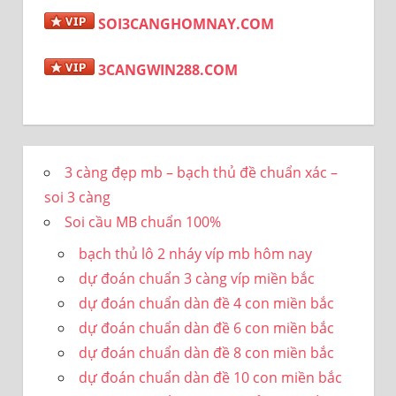
SOI3CANGHOMNAY.COM
3CANGWIN288.COM
3 càng đẹp mb – bạch thủ đề chuẩn xác –
soi 3 càng
Soi cầu MB chuẩn 100%
bạch thủ lô 2 nháy víp mb hôm nay
dự đoán chuẩn 3 càng víp miền bắc
dự đoán chuẩn dàn đề 4 con miền bắc
dự đoán chuẩn dàn đề 6 con miền bắc
dự đoán chuẩn dàn đề 8 con miền bắc
dự đoán chuẩn dàn đề 10 con miền bắc