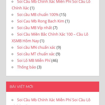
Soi Cầu Mb Chính Xác Miễn Phí Soi Cầu Lô
Chính Xác
(1)
Soi cầu MB chuẩn 100%
(15)
Soi Cau Mb Rong Bach Kim
(1)
Soi cầu MB Víp nhất
(7)
Soi Cầu Miền Bắc Chính Xác 100 – Cầu Lô
XSMB Hôm Nay
(1)
Soi cầu MN chuẩn xác
(9)
Soi cầu MT chuẩn xác
(9)
Soi Lô MB Miễn Phí
(46)
Thông báo
(3)
BÀI VIẾT MỚI
Soi Cầu Mb Chính Xác Miễn Phí Soi Cầu Lô