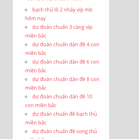
bạch thủ lô 2 nháy víp mb
hôm nay
dự đoán chuẩn 3 càng víp
miền bắc
dự đoán chuẩn dàn đề 4 con
miền bắc
dự đoán chuẩn dàn đề 6 con
miền bắc
dự đoán chuẩn dàn đề 8 con
miền bắc
dự đoán chuẩn dàn đề 10
con miền bắc
dự đoán chuẩn đề bạch thủ
miền bắc
dự đoán chuẩn đề song thủ