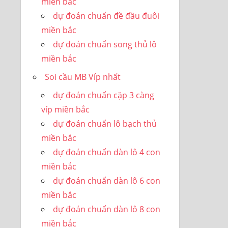
miền bắc
dự đoán chuẩn đề đầu đuôi
miền bắc
dự đoán chuẩn song thủ lô
miền bắc
Soi cầu MB Víp nhất
dự đoán chuẩn cặp 3 càng
víp miền bắc
dự đoán chuẩn lô bạch thủ
miền bắc
dự đoán chuẩn dàn lô 4 con
miền bắc
dự đoán chuẩn dàn lô 6 con
miền bắc
dự đoán chuẩn dàn lô 8 con
miền bắc