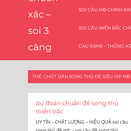
SOI CẦU MB CHÍNH XÁ
xác –
soi 3
SOI CẦU MIỀN BẮC CH
càng
CAU XSMB – THỐNG KÊ
Chúng
tôi
tự
THẺ:
CHỐT DÀN SONG THỦ ĐỀ SIÊU VIP MB
hào
là
sự
lựa
dự đoán chuẩn đề song thủ
chọn
hàng
miền bắc
đầu
UY TÍN – CHẤT LƯỢNG – HIỆU QUẢ soi cầu
của
hàng
song thủ đề mb – soi cầu đề song thủ
…