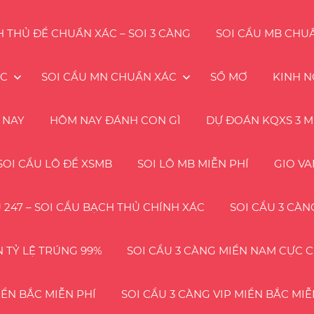
H THỦ ĐỀ CHUẨN XÁC – SOI 3 CÀNG
SOI CẦU MB CHU
ÁC
SOI CẦU MN CHUẨN XÁC
SỔ MƠ
KINH N
 NAY
HÔM NAY ĐÁNH CON GÌ
DỰ ĐOÁN KQXS 3 M
SOI CẦU LÔ ĐỀ XSMB
SOI LÔ MB MIỄN PHÍ
GIO V
U 247 – SOI CẦU BẠCH THỦ CHÍNH XÁC
SOI CẦU 3 CÀN
N TỶ LỆ TRÚNG 99%
SOI CẦU 3 CÀNG MIỀN NAM CỰC 
IỀN BẮC MIỄN PHÍ
SOI CẦU 3 CÀNG VIP MIỀN BẮC MIỄ