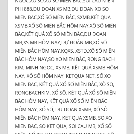
NGỌC,XÔ SỐ,XỔ SO MIỀN BẮC,SOI CAU MIEN
PHI 888,DU DOAN XS MB,DU DOAN XO SO
MIEN BAC,XỔ SỐ MIỀN BẮC, SXMB,KẾT QUA
XSMB,XỔ SỐ MIÊN BẮC HÔM NAY,XÔ SÔ MIÊN
BĂC,KẾT QUẢ XỔ SỐ MIỀN BẮC,DU ĐOAN
MB,XS MB HÔM NAY,DỰ ĐOÁN MB,XỔ SỐ
MIỀN BẮC HÔM NAY,KQXS, XSTD,XÔ SỐ MIỀN
BẮC HÔM NAY,SO XO MIEN BẮC, RONG BACH
KIM, MINH NGOC, XS MB, KÊT QUẢ XSMB HÔM
NAY, XỔ SỐ HÔM NAY, KETQUA NET, SỐ XO
MIEN BAC, KẾT QUẢ XỔ SỐ MIÊN BẮC, XÔ SO,
RONGBACHKIM, XỔ SÔ, KẾT QUẢ XỔ SỐ MIỀN
BẮC HÔM NAY, KẾT QUẢ XỔ SỐ MIÊN BẮC
HÔM NAY, XỔ SỐ, DU DOAN XSMB, XÔ SÔ
MIÊN BĂC HÔM NAY, KET QUA XSMB, SO XO
MIEN BAC, SO KET QUA, SOI CAU MB, XỔ SỐ