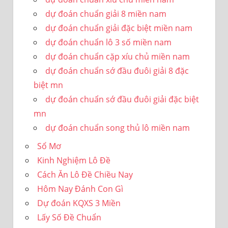
dự đoán chuẩn giải 8 miền nam
dự đoán chuẩn giải đặc biệt miền nam
dự đoán chuẩn lô 3 số miền nam
dự đoán chuẩn cặp xíu chủ miền nam
dự đoán chuẩn sớ đầu đuôi giải 8 đặc
biệt mn
dự đoán chuẩn sớ đầu đuôi giải đặc biệt
mn
dự đoán chuẩn song thủ lô miền nam
Sổ Mơ
Kinh Nghiệm Lô Đề
Cách Ăn Lô Đề Chiều Nay
Hôm Nay Đánh Con Gì
Dự đoán KQXS 3 Miền
Lấy Số Đề Chuẩn