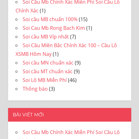
Soi Cầu Mb Chính Xác Miễn Phí Soi Cầu Lô
Chính Xác
(1)
Soi cầu MB chuẩn 100%
(15)
Soi Cau Mb Rong Bach Kim
(1)
Soi cầu MB Víp nhất
(7)
Soi Cầu Miền Bắc Chính Xác 100 – Cầu Lô
XSMB Hôm Nay
(1)
Soi cầu MN chuẩn xác
(9)
Soi cầu MT chuẩn xác
(9)
Soi Lô MB Miễn Phí
(46)
Thông báo
(3)
BÀI VIẾT MỚI
Soi Cầu Mb Chính Xác Miễn Phí Soi Cầu Lô