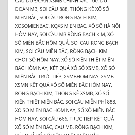
CẦU DỰ ĐOÁN XSMB CHÍNH XÁC 100, DU
ĐOÁN MB, SOI CẦU 888, THỐNG KÊ XỔ SỐ
MIỀN BẮC, SOI CẦU RỒNG BẠCH KIM,
XOSOMIENBAC, KQXS MIEN BAC, XỔ SỐ HÀ NỘI
HÔM NAY, SOI CẦU MB RỒNG BẠCH KIM, XỔ
SỐ MIỀN BẮC HÔM QUẢ, SOI CAU RONG BẠCH
KIM, SOI CẦU MIỀN BẮC, RỒNG BẠCH KIM
CHỐT SỐ HÔM NAY, XỔ SỐ KIẾN THIẾT MIỀN
BẮC HÔM NAY, KẾT QUẢ XỔ SỐ XSMB, XỔ SỐ
MIỀN BẮC TRỰC TIẾP, XSMBHOM NAY, XSMB
XSMN KẾT QUẢ XỔ SỐ MIỀN BẮC HÔM NAY,
RONG BẠCH KIM, THỐNG KÊ XSMB, XỔ SỐ
KIẾN THIẾT MIÊN BẮC, SOI CẦU MIỄN PHÍ 888,
XO SO MIEN BAC HOM NAY, SỔ XÔ MIÊN BẮC
HÔM NAY, SOI CẦU 666, TRỰC TIẾP KẾT QUẢ
XỔ SỐ MIỀN BẮC, CAU MB, RÔNG BẠCH KIM,