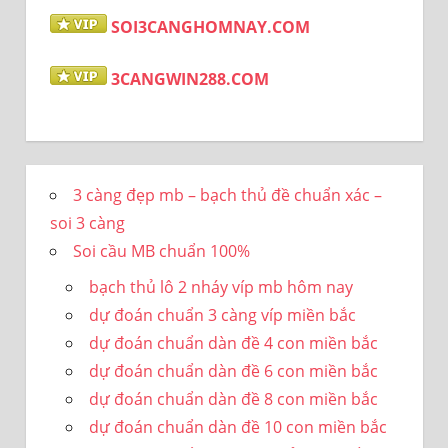
SOI3CANGHOMNAY.COM
3CANGWIN288.COM
3 càng đẹp mb – bạch thủ đề chuẩn xác –
soi 3 càng
Soi cầu MB chuẩn 100%
bạch thủ lô 2 nháy víp mb hôm nay
dự đoán chuẩn 3 càng víp miền bắc
dự đoán chuẩn dàn đề 4 con miền bắc
dự đoán chuẩn dàn đề 6 con miền bắc
dự đoán chuẩn dàn đề 8 con miền bắc
dự đoán chuẩn dàn đề 10 con miền bắc