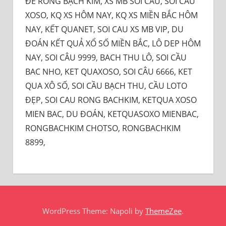
ĐỀ RỒNG BẠCH KIM, XS MB SOI CAU, SOI CAU
XOSO, KQ XS HÔM NAY, KQ XS MIỀN BẮC HÔM
NAY, KẾT QUANET, SOI CAU XS MB VIP, DU
ĐOÁN KẾT QUẢ XỔ SỐ MIỀN BẮC, LÔ DEP HÔM
NAY, SOI CÂU 9999, BACH THU LÔ, SOI CẦU
BAC NHO, KET QUAXOSO, SOI CÂU 6666, KET
QUA XÔ SỐ, SOI CẦU BẠCH THU, CẦU LOTO
ĐẸP, SOI CAU RONG BACHKIM, KETQUA XOSO
MIEN BAC, DU ĐOÁN, KETQUASOXO MIENBAC,
RONGBACHKIM CHOTSO, RONGBACHKIM
8899,
WordPress Theme: Napoli by
ThemeZee
.