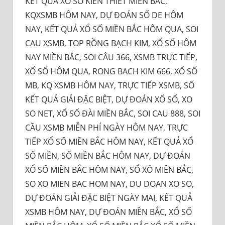
KẾT QUẢ XỔ SỐ KIẾN THIẾT MIỀN BẮC,
KQXSMB HÔM NAY, DỰ ĐOÁN SỐ DE HÔM
NAY, KẾT QUẢ XỔ SỐ MIỀN BẮC HÔM QUA, SOI
CAU XSMB, TOP RỒNG BẠCH KIM, XỔ SỐ HÔM
NAY MIỀN BẮC, SOI CÂU 366, XSMB TRỰC TIẾP,
XỔ SỐ HÔM QUA, RONG BACH KIM 666, XỔ SỐ
MB, KQ XSMB HÔM NAY, TRỰC TIẾP XSMB, SỐ
KẾT QUẢ GIẢI ĐẶC BIỆT, DỰ ĐOÁN XỔ SỐ, XO
SO NET, XỔ SỐ ĐÀI MIỀN BẮC, SOI CAU 888, SOI
CẦU XSMB MIỄN PHÍ NGÀY HÔM NAY, TRỰC
TIẾP XỔ SỐ MIỀN BẮC HÔM NAY, KẾT QUẢ XỔ
SỐ MIỀN, SỐ MIỀN BẮC HÔM NAY, DỰ ĐOÁN
XỔ SỐ MIỀN BẮC HÔM NAY, SỔ XÔ MIÊN BẮC,
SO XO MIEN BAC HOM NAY, DU DOAN XO SO,
DỰ ĐOÁN GIẢI ĐẶC BIỆT NGÀY MAI, KẾT QUẢ
XSMB HÔM NAY, DỰ ĐOÁN MIỀN BẮC, XỔ SỐ