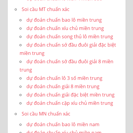
Soi cầu MT chuẩn xác
dự đoán chuẩn bao lô miền trung
dự đoán chuẩn xíu chủ miền trung
dự đoán chuẩn song thủ lô miền trung
dự đoán chuẩn sớ đầu đuôi giải đặc biệt
miền trung
dự đoán chuẩn sớ đầu đuôi giải 8 miền
trung
dự đoán chuẩn lô 3 số miền trung
dự đoán chuẩn giải 8 miền trung
dự đoán chuẩn giải đặc biệt miền trung
dự đoán chuẩn cặp xíu chủ miền trung
Soi cầu MN chuẩn xác
dự đoán chuẩn bao lô miền nam
dự đoán chuẩn xíu chủ miền nam