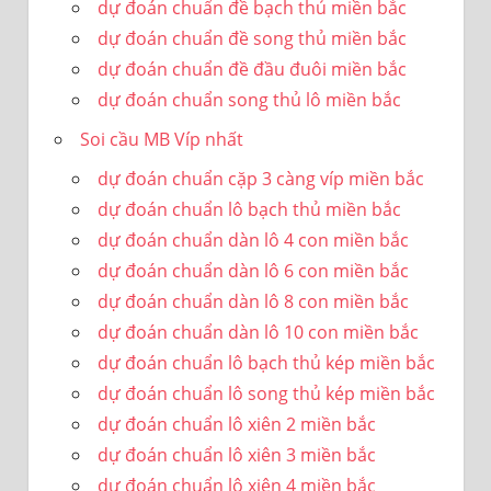
dự đoán chuẩn đề bạch thủ miền bắc
dự đoán chuẩn đề song thủ miền bắc
dự đoán chuẩn đề đầu đuôi miền bắc
dự đoán chuẩn song thủ lô miền bắc
Soi cầu MB Víp nhất
dự đoán chuẩn cặp 3 càng víp miền bắc
dự đoán chuẩn lô bạch thủ miền bắc
dự đoán chuẩn dàn lô 4 con miền bắc
dự đoán chuẩn dàn lô 6 con miền bắc
dự đoán chuẩn dàn lô 8 con miền bắc
dự đoán chuẩn dàn lô 10 con miền bắc
dự đoán chuẩn lô bạch thủ kép miền bắc
dự đoán chuẩn lô song thủ kép miền bắc
dự đoán chuẩn lô xiên 2 miền bắc
dự đoán chuẩn lô xiên 3 miền bắc
dự đoán chuẩn lô xiên 4 miền bắc