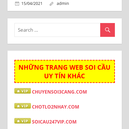
15/04/2021
admin
cả
nước.
NHỮNG TRANG WEB SOI CẦU
UY TÍN KHÁC
CHUYENSOI3CANG.COM
CHOTLO2NHAY.COM
SOICAU247VIP.COM