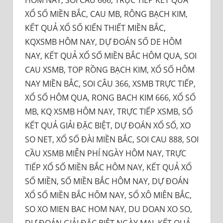
XỔ SỐ MIỀN BẮC, CAU MB, RÔNG BẠCH KIM,
KẾT QUẢ XỔ SỐ KIẾN THIẾT MIỀN BẮC,
KQXSMB HÔM NAY, DỰ ĐOÁN SỐ DE HÔM
NAY, KẾT QUẢ XỔ SỐ MIỀN BẮC HÔM QUA, SOI
CAU XSMB, TOP RỒNG BẠCH KIM, XỔ SỐ HÔM
NAY MIỀN BẮC, SOI CÂU 366, XSMB TRỰC TIẾP,
XỔ SỐ HÔM QUA, RONG BACH KIM 666, XỔ SỐ
MB, KQ XSMB HÔM NAY, TRỰC TIẾP XSMB, SỐ
KẾT QUẢ GIẢI ĐẶC BIỆT, DỰ ĐOÁN XỔ SỐ, XO
SO NET, XỔ SỐ ĐÀI MIỀN BẮC, SOI CAU 888, SOI
CẦU XSMB MIỄN PHÍ NGÀY HÔM NAY, TRỰC
TIẾP XỔ SỐ MIỀN BẮC HÔM NAY, KẾT QUẢ XỔ
SỐ MIỀN, SỐ MIỀN BẮC HÔM NAY, DỰ ĐOÁN
XỔ SỐ MIỀN BẮC HÔM NAY, SỔ XÔ MIÊN BẮC,
SO XO MIEN BAC HOM NAY, DU DOAN XO SO,
DỰ ĐOÁN GIẢI ĐẶC BIỆT NGÀY MAI, KẾT QUẢ