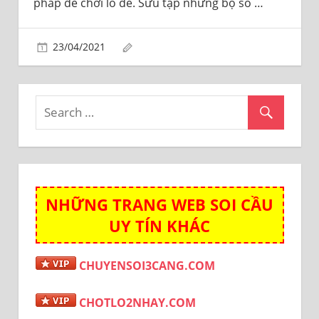
pháp để chơi lô đề. Sưu tập những bộ số
…
23/04/2021
NHỮNG TRANG WEB SOI CẦU
UY TÍN KHÁC
CHUYENSOI3CANG.COM
CHOTLO2NHAY.COM