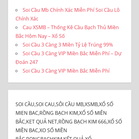
Soi Cầu Mb Chính Xác Miễn Phí Soi Cầu Lô
Chính Xác
Cau XSMB – Thống Kê Cầu Bạch Thủ Miền
Bắc Hôm Nay – Xổ Số
Soi Cầu 3 Càng 3 Miền Tỷ Lệ Trúng 99%
Soi Cầu 3 Càng VIP Miền Bắc Miễn Phí – Dự
Đoán 247
Soi Cầu 3 Càng VIP Miền Bắc Miễn Phí
SOI CẦU,SOI CAU,SÔI CẦU MB,XSMB,XỔ SỐ
MIEN BAC,RỒNG BẠCH KIM,XỔ SỐ MIÊN
BẮC,KET QUẢ NET,RỒNG BẠCH KIM 666,XỔ SỐ
MIỀN BAC,XO SỐ MIỀN
BẮC,RONGBẠCHKIM,KẾT QUẢ XỔ