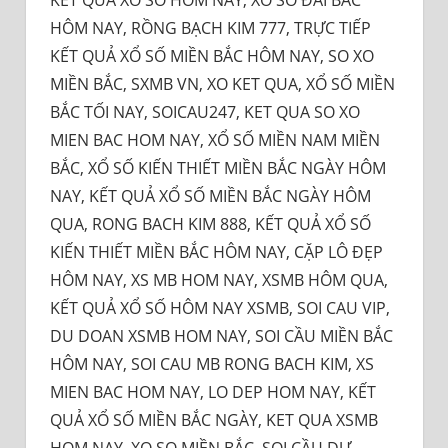
HÔM NAY, RỒNG BẠCH KIM 777, TRỰC TIẾP
KẾT QUẢ XỔ SỐ MIỀN BẮC HÔM NAY, SO XO
MIỀN BẮC, SXMB VN, XO KET QUA, XỔ SỐ MIỀN
BẮC TỐI NAY, SOICAU247, KET QUA SO XO
MIEN BAC HOM NAY, XỔ SỐ MIỀN NAM MIỀN
BẮC, XỔ SỐ KIẾN THIẾT MIỀN BẮC NGÀY HÔM
NAY, KẾT QUẢ XỔ SỐ MIỀN BẮC NGÀY HÔM
QUA, RONG BACH KIM 888, KẾT QUẢ XỔ SỐ
KIẾN THIẾT MIỀN BẮC HÔM NAY, CẶP LÔ ĐẸP
HÔM NAY, XS MB HOM NAY, XSMB HÔM QUA,
KẾT QUẢ XỔ SỐ HÔM NAY XSMB, SOI CAU VIP,
DU DOAN XSMB HOM NAY, SOI CẦU MIỀN BẮC
HÔM NAY, SOI CAU MB RONG BACH KIM, XS
MIEN BAC HOM NAY, LO DEP HOM NAY, KẾT
QUẢ XỔ SỐ MIỀN BẮC NGÀY, KET QUA XSMB
HOM NAY, XO SO MIỀN BẮC, SOI CẦU DỰ