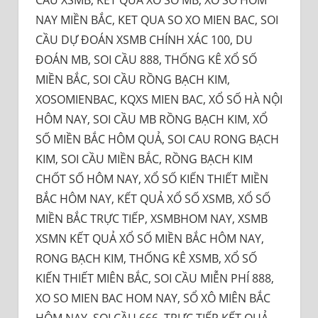
NAY MIỀN BẮC, KET QUA SO XO MIEN BAC, SOI
CẦU DỰ ĐOÁN XSMB CHÍNH XÁC 100, DU
ĐOÁN MB, SOI CẦU 888, THỐNG KÊ XỔ SỐ
MIỀN BẮC, SOI CẦU RỒNG BẠCH KIM,
XOSOMIENBAC, KQXS MIEN BAC, XỔ SỐ HÀ NỘI
HÔM NAY, SOI CẦU MB RỒNG BẠCH KIM, XỔ
SỐ MIỀN BẮC HÔM QUẢ, SOI CAU RONG BẠCH
KIM, SOI CẦU MIỀN BẮC, RỒNG BẠCH KIM
CHỐT SỐ HÔM NAY, XỔ SỐ KIẾN THIẾT MIỀN
BẮC HÔM NAY, KẾT QUẢ XỔ SỐ XSMB, XỔ SỐ
MIỀN BẮC TRỰC TIẾP, XSMBHOM NAY, XSMB
XSMN KẾT QUẢ XỔ SỐ MIỀN BẮC HÔM NAY,
RONG BẠCH KIM, THỐNG KÊ XSMB, XỔ SỐ
KIẾN THIẾT MIÊN BẮC, SOI CẦU MIỄN PHÍ 888,
XO SO MIEN BAC HOM NAY, SỔ XÔ MIÊN BẮC
HÔM NAY, SOI CẦU 666, TRỰC TIẾP KẾT QUẢ