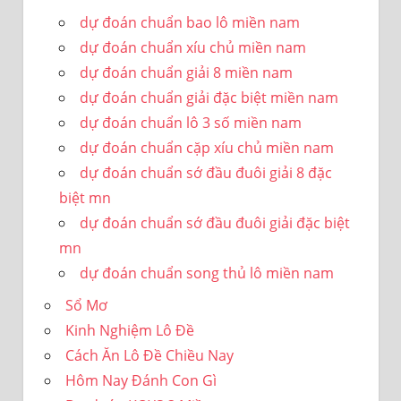
dự đoán chuẩn bao lô miền nam
dự đoán chuẩn xíu chủ miền nam
dự đoán chuẩn giải 8 miền nam
dự đoán chuẩn giải đặc biệt miền nam
dự đoán chuẩn lô 3 số miền nam
dự đoán chuẩn cặp xíu chủ miền nam
dự đoán chuẩn sớ đầu đuôi giải 8 đặc
biệt mn
dự đoán chuẩn sớ đầu đuôi giải đặc biệt
mn
dự đoán chuẩn song thủ lô miền nam
Sổ Mơ
Kinh Nghiệm Lô Đề
Cách Ăn Lô Đề Chiều Nay
Hôm Nay Đánh Con Gì