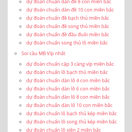
dự đoán chuẩn dàn đề 8 con miền bắc
dự đoán chuẩn dàn đề 10 con miền bắc
dự đoán chuẩn đề bạch thủ miền bắc
dự đoán chuẩn đề song thủ miền bắc
dự đoán chuẩn đề đầu đuôi miền bắc
dự đoán chuẩn song thủ lô miền bắc
Soi cầu MB Víp nhất
dự đoán chuẩn cặp 3 càng víp miền bắc
dự đoán chuẩn lô bạch thủ miền bắc
dự đoán chuẩn dàn lô 4 con miền bắc
dự đoán chuẩn dàn lô 6 con miền bắc
dự đoán chuẩn dàn lô 8 con miền bắc
dự đoán chuẩn dàn lô 10 con miền bắc
dự đoán chuẩn lô bạch thủ kép miền bắc
dự đoán chuẩn lô song thủ kép miền bắc
dự đoán chuẩn lô xiên 2 miền bắc