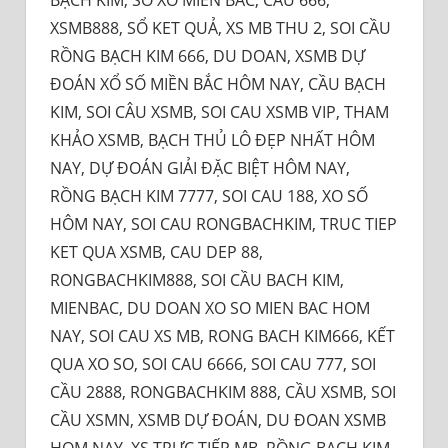
XSMB888, SỔ KET QUẢ, XS MB THU 2, SOI CẦU
RỒNG BẠCH KIM 666, DU DOAN, XSMB DỰ
ĐOÁN XỔ SỐ MIỀN BẮC HÔM NAY, CẦU BẠCH
KIM, SOI CÂU XSMB, SOI CAU XSMB VIP, THAM
KHẢO XSMB, BẠCH THỦ LÔ ĐẸP NHẤT HÔM
NAY, DỰ ĐOÁN GIẢI ĐẶC BIỆT HÔM NAY,
RỒNG BẠCH KIM 7777, SOI CAU 188, XO SỐ
HÔM NAY, SOI CAU RONGBACHKIM, TRUC TIEP
KET QUA XSMB, CAU DEP 88,
RONGBACHKIM888, SOI CẦU BACH KIM,
MIENBAC, DU DOAN XO SO MIEN BAC HOM
NAY, SOI CAU XS MB, RONG BACH KIM666, KẾT
QUA XO SO, SOI CAU 6666, SOI CAU 777, SOI
CẦU 2888, RONGBACHKIM 888, CẦU XSMB, SOI
CẦU XSMN, XSMB DỰ ĐOÁN, DU ĐOAN XSMB
HOM NAY, XS TRỰC TIẾP MB, RỒNG BẠCH KIM