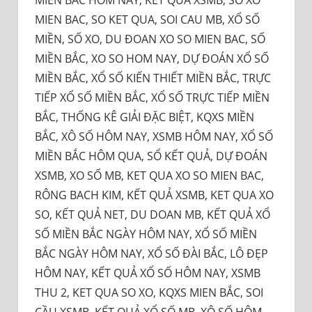
MIEN BAC, SO KET QUA, SOI CAU MB, XỔ SỐ
MIỀN, SỐ XO, DU ĐOAN XO SO MIEN BAC, SỐ
MIỀN BẮC, XO SO HOM NAY, DỰ ĐOÁN XỔ SỐ
MIỀN BẮC, XỔ SỐ KIẾN THIẾT MIỀN BẮC, TRỰC
TIẾP XỔ SỐ MIỀN BẮC, XỔ SỐ TRỰC TIẾP MIỀN
BẮC, THỐNG KÊ GIẢI ĐẶC BIỆT, KQXS MIỀN
BẮC, XÔ SỐ HÔM NAY, XSMB HÔM NAY, XỔ SỐ
MIỀN BẮC HÔM QUA, SỔ KẾT QUẢ, DỰ ĐOÁN
XSMB, XO SỐ MB, KET QUA XO SO MIEN BAC,
RÔNG BACH KIM, KẾT QUẢ XSMB, KET QUA XO
SO, KẾT QUẢ NET, DU DOAN MB, KẾT QUẢ XỔ
SỐ MIỀN BẮC NGÀY HÔM NAY, XỔ SỐ MIỀN
BẮC NGÀY HÔM NAY, XỔ SỐ ĐÀI BẮC, LÔ ĐẸP
HÔM NAY, KẾT QUẢ XỔ SỐ HÔM NAY, XSMB
THU 2, KET QUA SO XO, KQXS MIEN BẮC, SOI
CẦU XSMB, KẾT QUẢ XỔ SỐ MB, XÔ SỐ HÔM