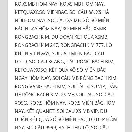
KQ XSMB HOM NAY, KQ XS MB HOM NAY,
KETQUAXOSO MIENBAC, SOI CÂU 88, XS HÀ
NỘI HOM NAY, SOI CẦU XS MB, XÔ SÔ MIÊN
BĂC NGAY HÔM NAY, XO MIEN BẮC, XSMB
RONGBACHKIM, DU ĐOAN KET QUA XSMB,
RONGBACHKIM 247, RONGBACHKIM 777, LO
KHUNG 1 NGAY, SOI CAU MIEN BẮC, CAU
LOTO, SOI CAU 3CANG, CẦU RÔNG BACH KIM,
KETQUA XOSO, KẾT QUẢ XỔ SỐ MIÊN BẮC
NGÀY HÔM NAY, SOI CÂU MB RÔNG BACH KIM,
RONG VANG BẠCH KIM, SOI CÂU 4 SO VIP, DÀN
ĐỀ RỒNG BẠCH KIM, XS MB SOI CAU, SOI CAU
XOSO, KQ XS HÔM NAY, KQ XS MIỀN BẮC HÔM
NAY, KẾT QUANET, SOI CAU XS MB VIP, DU
ĐOÁN KẾT QUẢ XỔ SỐ MIỀN BẮC, LÔ DEP HÔM
NAY, SOI CÂU 9999, BACH THU LÔ, SOI CẦU