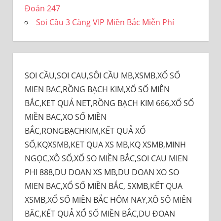
Đoán 247
Soi Cầu 3 Càng VIP Miền Bắc Miễn Phí
SOI CẦU,SOI CAU,SÔI CẦU MB,XSMB,XỔ SỐ
MIEN BAC,RỒNG BẠCH KIM,XỔ SỐ MIÊN
BẮC,KET QUẢ NET,RỒNG BẠCH KIM 666,XỔ SỐ
MIỀN BAC,XO SỐ MIỀN
BẮC,RONGBẠCHKIM,KẾT QUẢ XỔ
SỐ,KQXSMB,KET QUA XS MB,KQ XSMB,MINH
NGỌC,XÔ SỐ,XỔ SO MIỀN BẮC,SOI CAU MIEN
PHI 888,DU DOAN XS MB,DU DOAN XO SO
MIEN BAC,XỔ SỐ MIỀN BẮC, SXMB,KẾT QUA
XSMB,XỔ SỐ MIÊN BẮC HÔM NAY,XÔ SÔ MIÊN
BĂC,KẾT QUẢ XỔ SỐ MIỀN BẮC,DU ĐOAN