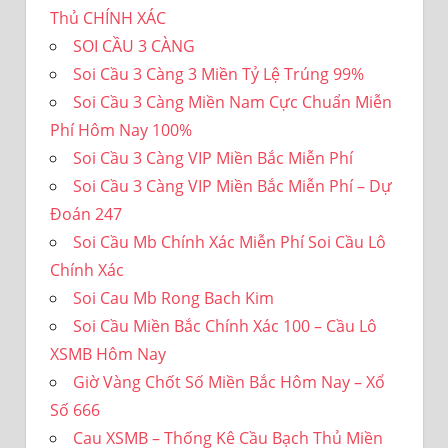
Thủ CHÍNH XÁC
SOI CẦU 3 CÀNG
Soi Cầu 3 Càng 3 Miền Tỷ Lệ Trúng 99%
Soi Cầu 3 Càng Miền Nam Cực Chuẩn Miễn
Phí Hôm Nay 100%
Soi Cầu 3 Càng VIP Miền Bắc Miễn Phí
Soi Cầu 3 Càng VIP Miền Bắc Miễn Phí – Dự
Đoán 247
Soi Cầu Mb Chính Xác Miễn Phí Soi Cầu Lô
Chính Xác
Soi Cau Mb Rong Bach Kim
Soi Cầu Miền Bắc Chính Xác 100 – Cầu Lô
XSMB Hôm Nay
Giờ Vàng Chốt Số Miền Bắc Hôm Nay – Xổ
Số 666
Cau XSMB – Thống Kê Cầu Bạch Thủ Miền