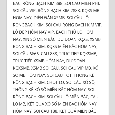
BAC, RỒNG BẠCH KIM 888, SOI CAU MIEN PHI,
SOI CẦU VIP, RỒNG BẠCH KIM 2888, KQXS MB
HOM NAY, DIỄN ĐÀN XSMB, SOI CẦU LÔ,
RONGBACH KIM, SOI CAU RONG BACH KIM VIP,
LÔ ĐẸP HÔM NAY VIP, BẠCH THỦ LÔ HÔM
NAY, XIN SỐ MIỀN BẮC, DU DOAN KQXS, XSMB
RONG BACH KIM, KQXS MIỀN BẮC HÔM NAY,
SOI CẦU 6666, CAU 888, TRUC TIEP KQXSMB,
TRỰC TIẾP XSMB HÔM NAY, DỰ ĐOÁN
KQXSMB, XSMB SOI CAU, SOI CAU VIP MB, XỔ
SỐ MB HÔM NAY, SOI CAU TOT, THỐNG KÊ
RỒNG BẠCH KIM, CHOT LO, SOI CẦU XỔ SỐ,
THỐNG KÊ XỔ SỐ MIỀN BẮC HÔM NAY, SOI
RỒNG BẠCH KIM, SOI CẦU LÔ MIỀN BẮC, CAU
LO MB, KẾT QUẢ XỔ SỐ MIỀN BẮC HÔM NAY
HÔM NAY, SOI CẦU 188, KẾT QUẢ MIỀN BẮC