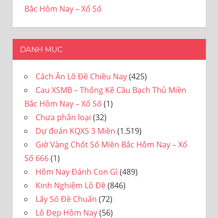
Bắc Hôm Nay – Xổ Số
DANH MỤC
Cách Ăn Lô Đề Chiều Nay
(425)
Cau XSMB – Thống Kê Cầu Bạch Thủ Miền
Bắc Hôm Nay – Xổ Số
(1)
Chưa phân loại
(32)
Dự đoán KQXS 3 Miền
(1.519)
Giờ Vàng Chốt Số Miền Bắc Hôm Nay – Xổ
Số 666
(1)
Hôm Nay Đánh Con Gì
(489)
Kinh Nghiệm Lô Đề
(846)
Lấy Số Đề Chuẩn
(72)
Lô Đẹp Hôm Nay
(56)