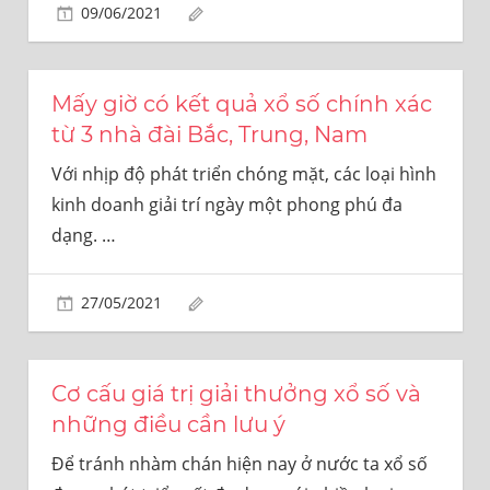
09/06/2021
cả
nước.
Mấy giờ có kết quả xổ số chính xác
từ 3 nhà đài Bắc, Trung, Nam
Với nhịp độ phát triển chóng mặt, các loại hình
kinh doanh giải trí ngày một phong phú đa
dạng.
…
27/05/2021
Cơ cấu giá trị giải thưởng xổ số và
những điều cần lưu ý
Để tránh nhàm chán hiện nay ở nước ta xổ số