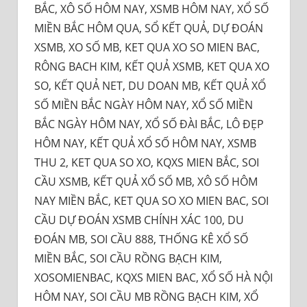
BẮC, XÔ SỐ HÔM NAY, XSMB HÔM NAY, XỔ SỐ
MIỀN BẮC HÔM QUA, SỔ KẾT QUẢ, DỰ ĐOÁN
XSMB, XO SỐ MB, KET QUA XO SO MIEN BAC,
RÔNG BACH KIM, KẾT QUẢ XSMB, KET QUA XO
SO, KẾT QUẢ NET, DU DOAN MB, KẾT QUẢ XỔ
SỐ MIỀN BẮC NGÀY HÔM NAY, XỔ SỐ MIỀN
BẮC NGÀY HÔM NAY, XỔ SỐ ĐÀI BẮC, LÔ ĐẸP
HÔM NAY, KẾT QUẢ XỔ SỐ HÔM NAY, XSMB
THU 2, KET QUA SO XO, KQXS MIEN BẮC, SOI
CẦU XSMB, KẾT QUẢ XỔ SỐ MB, XÔ SỐ HÔM
NAY MIỀN BẮC, KET QUA SO XO MIEN BAC, SOI
CẦU DỰ ĐOÁN XSMB CHÍNH XÁC 100, DU
ĐOÁN MB, SOI CẦU 888, THỐNG KÊ XỔ SỐ
MIỀN BẮC, SOI CẦU RỒNG BẠCH KIM,
XOSOMIENBAC, KQXS MIEN BAC, XỔ SỐ HÀ NỘI
HÔM NAY, SOI CẦU MB RỒNG BẠCH KIM, XỔ