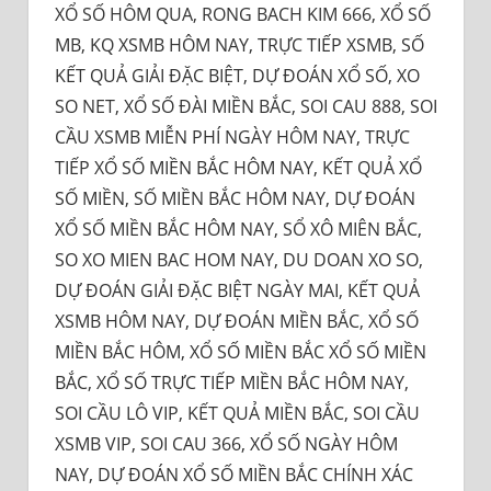
XỔ SỐ HÔM QUA, RONG BACH KIM 666, XỔ SỐ
MB, KQ XSMB HÔM NAY, TRỰC TIẾP XSMB, SỐ
KẾT QUẢ GIẢI ĐẶC BIỆT, DỰ ĐOÁN XỔ SỐ, XO
SO NET, XỔ SỐ ĐÀI MIỀN BẮC, SOI CAU 888, SOI
CẦU XSMB MIỄN PHÍ NGÀY HÔM NAY, TRỰC
TIẾP XỔ SỐ MIỀN BẮC HÔM NAY, KẾT QUẢ XỔ
SỐ MIỀN, SỐ MIỀN BẮC HÔM NAY, DỰ ĐOÁN
XỔ SỐ MIỀN BẮC HÔM NAY, SỔ XÔ MIÊN BẮC,
SO XO MIEN BAC HOM NAY, DU DOAN XO SO,
DỰ ĐOÁN GIẢI ĐẶC BIỆT NGÀY MAI, KẾT QUẢ
XSMB HÔM NAY, DỰ ĐOÁN MIỀN BẮC, XỔ SỐ
MIỀN BẮC HÔM, XỔ SỐ MIỀN BẮC XỔ SỐ MIỀN
BẮC, XỔ SỐ TRỰC TIẾP MIỀN BẮC HÔM NAY,
SOI CẦU LÔ VIP, KẾT QUẢ MIỀN BẮC, SOI CẦU
XSMB VIP, SOI CAU 366, XỔ SỐ NGÀY HÔM
NAY, DỰ ĐOÁN XỔ SỐ MIỀN BẮC CHÍNH XÁC