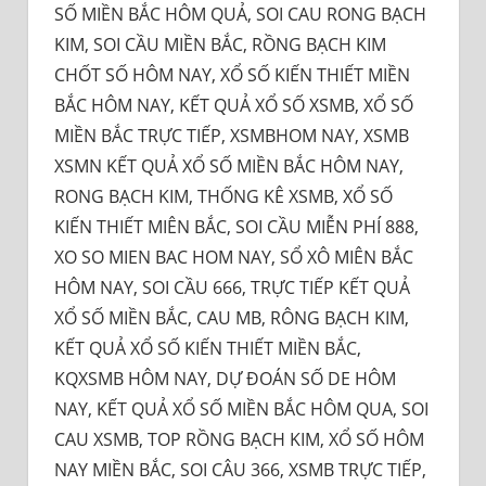
SỐ MIỀN BẮC HÔM QUẢ, SOI CAU RONG BẠCH
KIM, SOI CẦU MIỀN BẮC, RỒNG BẠCH KIM
CHỐT SỐ HÔM NAY, XỔ SỐ KIẾN THIẾT MIỀN
BẮC HÔM NAY, KẾT QUẢ XỔ SỐ XSMB, XỔ SỐ
MIỀN BẮC TRỰC TIẾP, XSMBHOM NAY, XSMB
XSMN KẾT QUẢ XỔ SỐ MIỀN BẮC HÔM NAY,
RONG BẠCH KIM, THỐNG KÊ XSMB, XỔ SỐ
KIẾN THIẾT MIÊN BẮC, SOI CẦU MIỄN PHÍ 888,
XO SO MIEN BAC HOM NAY, SỔ XÔ MIÊN BẮC
HÔM NAY, SOI CẦU 666, TRỰC TIẾP KẾT QUẢ
XỔ SỐ MIỀN BẮC, CAU MB, RÔNG BẠCH KIM,
KẾT QUẢ XỔ SỐ KIẾN THIẾT MIỀN BẮC,
KQXSMB HÔM NAY, DỰ ĐOÁN SỐ DE HÔM
NAY, KẾT QUẢ XỔ SỐ MIỀN BẮC HÔM QUA, SOI
CAU XSMB, TOP RỒNG BẠCH KIM, XỔ SỐ HÔM
NAY MIỀN BẮC, SOI CÂU 366, XSMB TRỰC TIẾP,