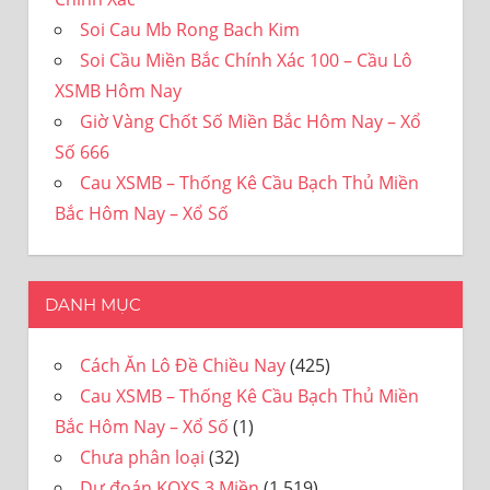
Soi Cau Mb Rong Bach Kim
Soi Cầu Miền Bắc Chính Xác 100 – Cầu Lô
XSMB Hôm Nay
Giờ Vàng Chốt Số Miền Bắc Hôm Nay – Xổ
Số 666
Cau XSMB – Thống Kê Cầu Bạch Thủ Miền
Bắc Hôm Nay – Xổ Số
DANH MỤC
Cách Ăn Lô Đề Chiều Nay
(425)
Cau XSMB – Thống Kê Cầu Bạch Thủ Miền
Bắc Hôm Nay – Xổ Số
(1)
Chưa phân loại
(32)
Dự đoán KQXS 3 Miền
(1.519)