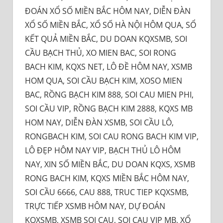
ĐOÁN XỔ SỐ MIỀN BẮC HÔM NAY, DIỄN ĐÀN
XỔ SỐ MIỀN BẮC, XỔ SỐ HÀ NỘI HÔM QUA, SỔ
KẾT QUẢ MIỀN BẮC, DU DOAN KQXSMB, SOI
CẦU BẠCH THỦ, XO MIEN BAC, SOI RONG
BACH KIM, KQXS NET, LÔ ĐỀ HÔM NAY, XSMB
HOM QUA, SOI CẦU BẠCH KIM, XOSO MIEN
BAC, RỒNG BẠCH KIM 888, SOI CAU MIEN PHI,
SOI CẦU VIP, RỒNG BẠCH KIM 2888, KQXS MB
HOM NAY, DIỄN ĐÀN XSMB, SOI CẦU LÔ,
RONGBACH KIM, SOI CAU RONG BACH KIM VIP,
LÔ ĐẸP HÔM NAY VIP, BẠCH THỦ LÔ HÔM
NAY, XIN SỐ MIỀN BẮC, DU DOAN KQXS, XSMB
RONG BACH KIM, KQXS MIỀN BẮC HÔM NAY,
SOI CẦU 6666, CAU 888, TRUC TIEP KQXSMB,
TRỰC TIẾP XSMB HÔM NAY, DỰ ĐOÁN
KQXSMB, XSMB SOI CAU, SOI CAU VIP MB, XỔ