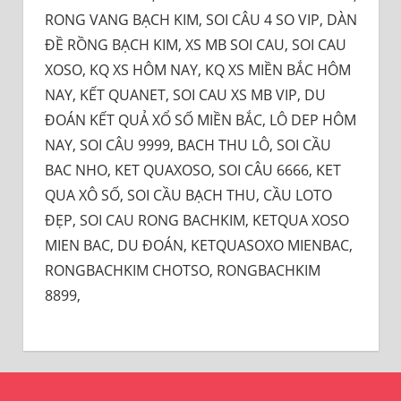
RONG VANG BẠCH KIM, SOI CÂU 4 SO VIP, DÀN
ĐỀ RỒNG BẠCH KIM, XS MB SOI CAU, SOI CAU
XOSO, KQ XS HÔM NAY, KQ XS MIỀN BẮC HÔM
NAY, KẾT QUANET, SOI CAU XS MB VIP, DU
ĐOÁN KẾT QUẢ XỔ SỐ MIỀN BẮC, LÔ DEP HÔM
NAY, SOI CÂU 9999, BACH THU LÔ, SOI CẦU
BAC NHO, KET QUAXOSO, SOI CÂU 6666, KET
QUA XÔ SỐ, SOI CẦU BẠCH THU, CẦU LOTO
ĐẸP, SOI CAU RONG BACHKIM, KETQUA XOSO
MIEN BAC, DU ĐOÁN, KETQUASOXO MIENBAC,
RONGBACHKIM CHOTSO, RONGBACHKIM
8899,