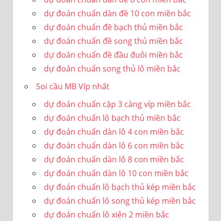
dự đoán chuẩn dàn đề 10 con miền bắc
dự đoán chuẩn đề bạch thủ miền bắc
dự đoán chuẩn đề song thủ miền bắc
dự đoán chuẩn đề đầu đuôi miền bắc
dự đoán chuẩn song thủ lô miền bắc
Soi cầu MB Víp nhất
dự đoán chuẩn cặp 3 càng víp miền bắc
dự đoán chuẩn lô bạch thủ miền bắc
dự đoán chuẩn dàn lô 4 con miền bắc
dự đoán chuẩn dàn lô 6 con miền bắc
dự đoán chuẩn dàn lô 8 con miền bắc
dự đoán chuẩn dàn lô 10 con miền bắc
dự đoán chuẩn lô bạch thủ kép miền bắc
dự đoán chuẩn lô song thủ kép miền bắc
dự đoán chuẩn lô xiên 2 miền bắc