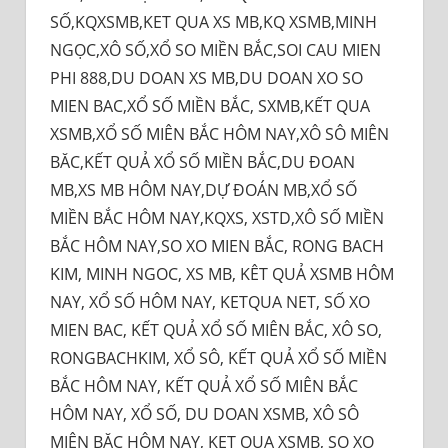
SỐ,KQXSMB,KET QUA XS MB,KQ XSMB,MINH
NGỌC,XÔ SỐ,XỔ SO MIỀN BẮC,SOI CAU MIEN
PHI 888,DU DOAN XS MB,DU DOAN XO SO
MIEN BAC,XỔ SỐ MIỀN BẮC, SXMB,KẾT QUA
XSMB,XỔ SỐ MIÊN BẮC HÔM NAY,XÔ SÔ MIÊN
BĂC,KẾT QUẢ XỔ SỐ MIỀN BẮC,DU ĐOAN
MB,XS MB HÔM NAY,DỰ ĐOÁN MB,XỔ SỐ
MIỀN BẮC HÔM NAY,KQXS, XSTD,XÔ SỐ MIỀN
BẮC HÔM NAY,SO XO MIEN BẮC, RONG BACH
KIM, MINH NGOC, XS MB, KÊT QUẢ XSMB HÔM
NAY, XỔ SỐ HÔM NAY, KETQUA NET, SỐ XO
MIEN BAC, KẾT QUẢ XỔ SỐ MIÊN BẮC, XÔ SO,
RONGBACHKIM, XỔ SÔ, KẾT QUẢ XỔ SỐ MIỀN
BẮC HÔM NAY, KẾT QUẢ XỔ SỐ MIÊN BẮC
HÔM NAY, XỔ SỐ, DU DOAN XSMB, XÔ SÔ
MIÊN BĂC HÔM NAY, KET QUA XSMB, SO XO