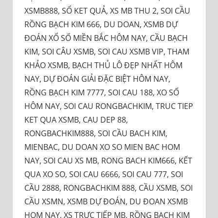
XSMB888, SỔ KET QUẢ, XS MB THU 2, SOI CẦU
RỒNG BẠCH KIM 666, DU DOAN, XSMB DỰ
ĐOÁN XỔ SỐ MIỀN BẮC HÔM NAY, CẦU BẠCH
KIM, SOI CÂU XSMB, SOI CAU XSMB VIP, THAM
KHẢO XSMB, BẠCH THỦ LÔ ĐẸP NHẤT HÔM
NAY, DỰ ĐOÁN GIẢI ĐẶC BIỆT HÔM NAY,
RỒNG BẠCH KIM 7777, SOI CAU 188, XO SỐ
HÔM NAY, SOI CAU RONGBACHKIM, TRUC TIEP
KET QUA XSMB, CAU DEP 88,
RONGBACHKIM888, SOI CẦU BACH KIM,
MIENBAC, DU DOAN XO SO MIEN BAC HOM
NAY, SOI CAU XS MB, RONG BACH KIM666, KẾT
QUA XO SO, SOI CAU 6666, SOI CAU 777, SOI
CẦU 2888, RONGBACHKIM 888, CẦU XSMB, SOI
CẦU XSMN, XSMB DỰ ĐOÁN, DU ĐOAN XSMB
HOM NAY, XS TRỰC TIẾP MB, RỒNG BẠCH KIM