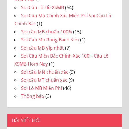
Soi Cầu Lô Đề XSMB
(64)
Soi Cầu Mb Chính Xác Miễn Phí Soi Cầu Lô
Chính Xác
(1)
Soi cầu MB chuẩn 100%
(15)
Soi Cau Mb Rong Bach Kim
(1)
Soi cầu MB Víp nhất
(7)
Soi Cầu Miền Bắc Chính Xác 100 – Cầu Lô
XSMB Hôm Nay
(1)
Soi cầu MN chuẩn xác
(9)
Soi cầu MT chuẩn xác
(9)
Soi Lô MB Miễn Phí
(46)
Thông báo
(3)
BÀI VIẾT MỚI