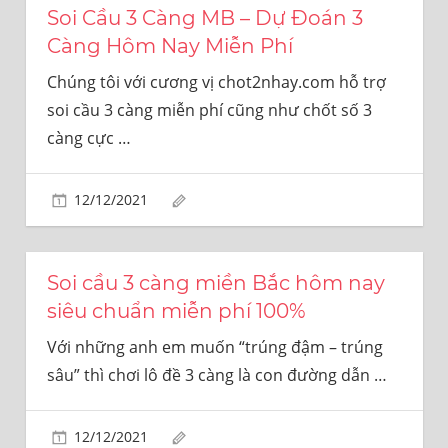
Soi Cầu 3 Càng MB – Dự Đoán 3
Càng Hôm Nay Miễn Phí
Chúng tôi với cương vị chot2nhay.com hỗ trợ
soi cầu 3 càng miễn phí cũng như chốt số 3
càng cực
…
12/12/2021
Soi cầu 3 càng miền Bắc hôm nay
siêu chuẩn miễn phí 100%
Với những anh em muốn “trúng đậm – trúng
sâu” thì chơi lô đề 3 càng là con đường dẫn
…
12/12/2021