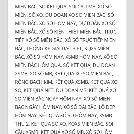
MIEN BAC, SO KET QUA, SOI CAU MB, XỔ SỐ
MIỀN, SỐ XO, DU ĐOAN XO SO MIEN BAC, SỐ
MIỀN BẮC, XO SO HOM NAY, DỰ ĐOÁN XỔ SỐ
MIỀN BẮC, XỔ SỐ KIẾN THIẾT MIỀN BẮC, TRỰC
TIẾP XỔ SỐ MIỀN BẮC, XỔ SỐ TRỰC TIẾP MIỀN
BẮC, THỐNG KÊ GIẢI ĐẶC BIỆT, KQXS MIỀN
BẮC, XÔ SỐ HÔM NAY, XSMB HÔM NAY, XỔ SỐ
MIỀN BẮC HÔM QUA, SỔ KẾT QUẢ, DỰ ĐOÁN
XSMB, XO SỐ MB, KET QUA XO SO MIEN BAC,
RÔNG BACH KIM, KẾT QUẢ XSMB, KET QUA XO
SO, KẾT QUẢ NET, DU DOAN MB, KẾT QUẢ XỔ
SỐ MIỀN BẮC NGÀY HÔM NAY, XỔ SỐ MIỀN
BẮC NGÀY HÔM NAY, XỔ SỐ ĐÀI BẮC, LÔ ĐẸP
HÔM NAY, KẾT QUẢ XỔ SỐ HÔM NAY, XSMB
THU 2, KET QUA SO XO, KQXS MIEN BẮC, SOI
CẦU XSMB, KẾT QUẢ XỔ SỐ MB, XÔ SỐ HÔM