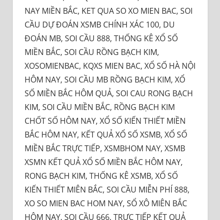
NAY MIỀN BẮC, KET QUA SO XO MIEN BAC, SOI
CẦU DỰ ĐOÁN XSMB CHÍNH XÁC 100, DU
ĐOÁN MB, SOI CẦU 888, THỐNG KÊ XỔ SỐ
MIỀN BẮC, SOI CẦU RỒNG BẠCH KIM,
XOSOMIENBAC, KQXS MIEN BAC, XỔ SỐ HÀ NỘI
HÔM NAY, SOI CẦU MB RỒNG BẠCH KIM, XỔ
SỐ MIỀN BẮC HÔM QUẢ, SOI CAU RONG BẠCH
KIM, SOI CẦU MIỀN BẮC, RỒNG BẠCH KIM
CHỐT SỐ HÔM NAY, XỔ SỐ KIẾN THIẾT MIỀN
BẮC HÔM NAY, KẾT QUẢ XỔ SỐ XSMB, XỔ SỐ
MIỀN BẮC TRỰC TIẾP, XSMBHOM NAY, XSMB
XSMN KẾT QUẢ XỔ SỐ MIỀN BẮC HÔM NAY,
RONG BẠCH KIM, THỐNG KÊ XSMB, XỔ SỐ
KIẾN THIẾT MIÊN BẮC, SOI CẦU MIỄN PHÍ 888,
XO SO MIEN BAC HOM NAY, SỔ XÔ MIÊN BẮC
HÔM NAY, SOI CẦU 666, TRỰC TIẾP KẾT QUẢ