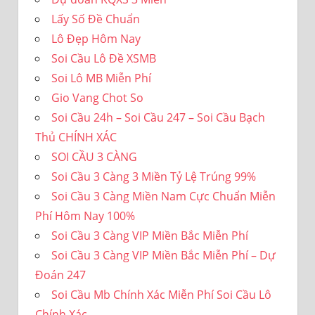
Lấy Số Đề Chuẩn
Lô Đẹp Hôm Nay
Soi Cầu Lô Đề XSMB
Soi Lô MB Miễn Phí
Gio Vang Chot So
Soi Cầu 24h – Soi Cầu 247 – Soi Cầu Bạch
Thủ CHÍNH XÁC
SOI CẦU 3 CÀNG
Soi Cầu 3 Càng 3 Miền Tỷ Lệ Trúng 99%
Soi Cầu 3 Càng Miền Nam Cực Chuẩn Miễn
Phí Hôm Nay 100%
Soi Cầu 3 Càng VIP Miền Bắc Miễn Phí
Soi Cầu 3 Càng VIP Miền Bắc Miễn Phí – Dự
Đoán 247
Soi Cầu Mb Chính Xác Miễn Phí Soi Cầu Lô
Chính Xác