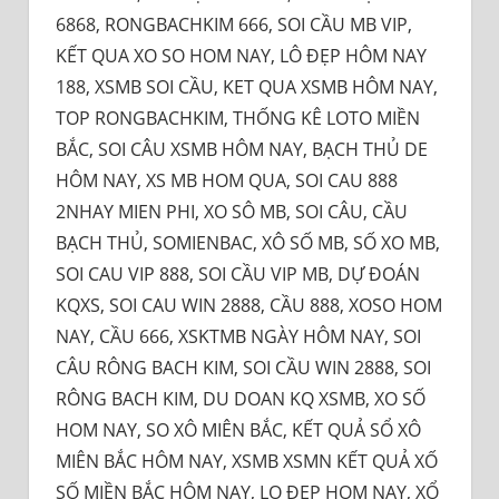
6868, RONGBACHKIM 666, SOI CẦU MB VIP,
KẾT QUA XO SO HOM NAY, LÔ ĐẸP HÔM NAY
188, XSMB SOI CẦU, KET QUA XSMB HÔM NAY,
TOP RONGBACHKIM, THỐNG KÊ LOTO MIỀN
BẮC, SOI CÂU XSMB HÔM NAY, BẠCH THỦ DE
HÔM NAY, XS MB HOM QUA, SOI CAU 888
2NHAY MIEN PHI, XO SÔ MB, SOI CÂU, CẦU
BẠCH THỦ, SOMIENBAC, XÔ SỐ MB, SỐ XO MB,
SOI CAU VIP 888, SOI CẦU VIP MB, DỰ ĐOÁN
KQXS, SOI CAU WIN 2888, CẦU 888, XOSO HOM
NAY, CẦU 666, XSKTMB NGÀY HÔM NAY, SOI
CÂU RÔNG BACH KIM, SOI CẦU WIN 2888, SOI
RÔNG BACH KIM, DU DOAN KQ XSMB, XO SỐ
HOM NAY, SO XÔ MIÊN BẮC, KẾT QUẢ SỔ XÔ
MIÊN BẮC HÔM NAY, XSMB XSMN KẾT QUẢ XỐ
SỐ MIỀN BẮC HÔM NAY, LO ĐEP HOM NAY, XỔ