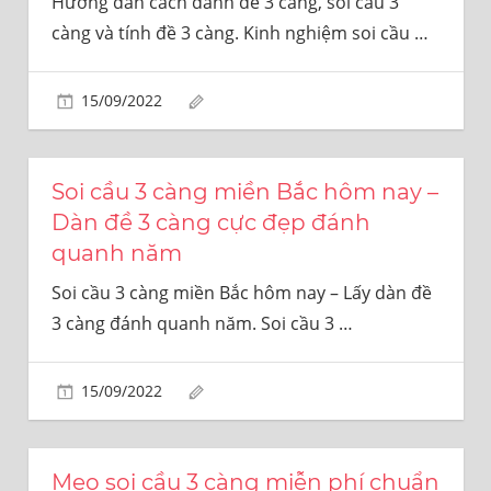
Hướng dẫn cách đánh đề 3 càng, soi cầu 3
càng và tính đề 3 càng. Kinh nghiệm soi cầu
…
15/09/2022
Soi cầu 3 càng miền Bắc hôm nay –
Dàn đề 3 càng cực đẹp đánh
quanh năm
Soi cầu 3 càng miền Bắc hôm nay – Lấy dàn đề
3 càng đánh quanh năm. Soi cầu 3
…
15/09/2022
Mẹo soi cầu 3 càng miễn phí chuẩn