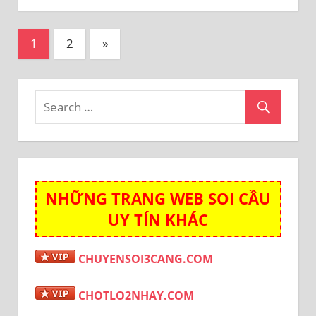
Phân
Next
1
2
»
Posts
trang
bài
viết
NHỮNG TRANG WEB SOI CẦU
UY TÍN KHÁC
CHUYENSOI3CANG.COM
CHOTLO2NHAY.COM