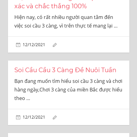
xác và chắc thắng 100%
Hiện nay, có rất nhiều người quan tâm đến
việc soi cầu 3 càng, vì trên thực tế mang lại
…
12/12/2021
Soi Cầu Cầu 3 Càng Đề Nuôi Tuần
Bạn đang muốn tìm hiểu soi cầu 3 càng và chơi
hàng ngày,Chơi 3 càng của miền Bắc được hiểu
theo
…
12/12/2021