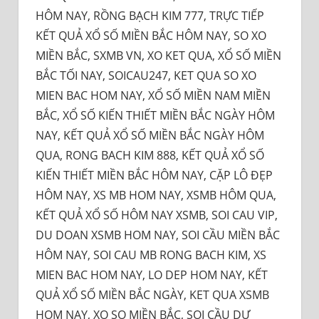
HÔM NAY, RỒNG BẠCH KIM 777, TRỰC TIẾP
KẾT QUẢ XỔ SỐ MIỀN BẮC HÔM NAY, SO XO
MIỀN BẮC, SXMB VN, XO KET QUA, XỔ SỐ MIỀN
BẮC TỐI NAY, SOICAU247, KET QUA SO XO
MIEN BAC HOM NAY, XỔ SỐ MIỀN NAM MIỀN
BẮC, XỔ SỐ KIẾN THIẾT MIỀN BẮC NGÀY HÔM
NAY, KẾT QUẢ XỔ SỐ MIỀN BẮC NGÀY HÔM
QUA, RONG BACH KIM 888, KẾT QUẢ XỔ SỐ
KIẾN THIẾT MIỀN BẮC HÔM NAY, CẶP LÔ ĐẸP
HÔM NAY, XS MB HOM NAY, XSMB HÔM QUA,
KẾT QUẢ XỔ SỐ HÔM NAY XSMB, SOI CAU VIP,
DU DOAN XSMB HOM NAY, SOI CẦU MIỀN BẮC
HÔM NAY, SOI CAU MB RONG BACH KIM, XS
MIEN BAC HOM NAY, LO DEP HOM NAY, KẾT
QUẢ XỔ SỐ MIỀN BẮC NGÀY, KET QUA XSMB
HOM NAY, XO SO MIỀN BẮC, SOI CẦU DỰ