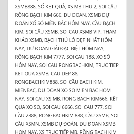
XSMB888, SỔ KET QUẢ, XS MB THU 2, SOI CẦU
RỒNG BẠCH KIM 666, DU DOAN, XSMB DỰ
ĐOÁN XỔ SỐ MIỀN BẮC HÔM NAY, CẦU BẠCH
KIM, SOI CÂU XSMB, SOI CAU XSMB VIP, THAM
KHẢO XSMB, BẠCH THỦ LÔ ĐẸP NHẤT HÔM
NAY, DỰ ĐOÁN GIẢI ĐẶC BIỆT HÔM NAY,
RỒNG BẠCH KIM 7777, SOI CAU 188, XO SỐ
HÔM NAY, SOI CAU RONGBACHKIM, TRUC TIEP
KET QUA XSMB, CAU DEP 88,
RONGBACHKIM888, SOI CẦU BACH KIM,
MIENBAC, DU DOAN XO SO MIEN BAC HOM
NAY, SOI CAU XS MB, RONG BACH KIM666, KẾT
QUA XO SO, SOI CAU 6666, SOI CAU 777, SOI
CẦU 2888, RONGBACHKIM 888, CẦU XSMB, SOI
CẦU XSMN, XSMB DỰ ĐOÁN, DU ĐOAN XSMB
HOM NAY, XS TRỰC TIẾP MB, RỒNG BẠCH KIM