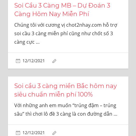
Soi Cầu 3 Càng MB – Dự Đoán 3
Càng Hôm Nay Miễn Phí
Chúng tôi với cương vị chot2nhay.com hỗ trợ
soi cầu 3 càng miễn phí cũng như chốt số 3
càng cực
…
12/12/2021
Soi cầu 3 càng miền Bắc hôm nay
siêu chuẩn miễn phí 100%
Với những anh em muốn “trúng đậm – trúng
sâu” thì chơi lô đề 3 càng là con đường dẫn
…
12/12/2021