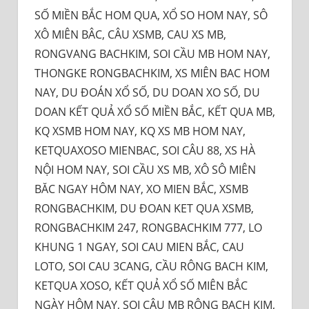
SỐ MIỀN BẮC HOM QUA, XỔ SO HOM NAY, SÔ
XÔ MIÊN BÂC, CÂU XSMB, CAU XS MB,
RONGVANG BACHKIM, SOI CẦU MB HOM NAY,
THONGKE RONGBACHKIM, XS MIÊN BAC HOM
NAY, DU ĐOÁN XỔ SỐ, DU DOAN XO SỐ, DU
DOAN KẾT QUẢ XỔ SỐ MIỀN BẮC, KẾT QUA MB,
KQ XSMB HOM NAY, KQ XS MB HOM NAY,
KETQUAXOSO MIENBAC, SOI CÂU 88, XS HÀ
NỘI HOM NAY, SOI CẦU XS MB, XÔ SÔ MIÊN
BĂC NGAY HÔM NAY, XO MIEN BẮC, XSMB
RONGBACHKIM, DU ĐOAN KET QUA XSMB,
RONGBACHKIM 247, RONGBACHKIM 777, LO
KHUNG 1 NGAY, SOI CAU MIEN BẮC, CAU
LOTO, SOI CAU 3CANG, CẦU RÔNG BACH KIM,
KETQUA XOSO, KẾT QUẢ XỔ SỐ MIÊN BẮC
NGÀY HÔM NAY, SOI CÂU MB RÔNG BACH KIM,