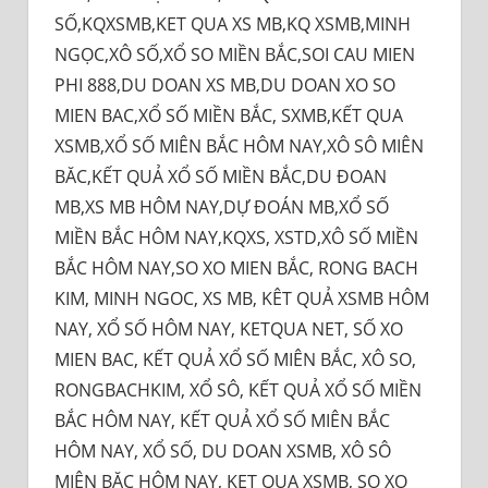
SỐ,KQXSMB,KET QUA XS MB,KQ XSMB,MINH
NGỌC,XÔ SỐ,XỔ SO MIỀN BẮC,SOI CAU MIEN
PHI 888,DU DOAN XS MB,DU DOAN XO SO
MIEN BAC,XỔ SỐ MIỀN BẮC, SXMB,KẾT QUA
XSMB,XỔ SỐ MIÊN BẮC HÔM NAY,XÔ SÔ MIÊN
BĂC,KẾT QUẢ XỔ SỐ MIỀN BẮC,DU ĐOAN
MB,XS MB HÔM NAY,DỰ ĐOÁN MB,XỔ SỐ
MIỀN BẮC HÔM NAY,KQXS, XSTD,XÔ SỐ MIỀN
BẮC HÔM NAY,SO XO MIEN BẮC, RONG BACH
KIM, MINH NGOC, XS MB, KÊT QUẢ XSMB HÔM
NAY, XỔ SỐ HÔM NAY, KETQUA NET, SỐ XO
MIEN BAC, KẾT QUẢ XỔ SỐ MIÊN BẮC, XÔ SO,
RONGBACHKIM, XỔ SÔ, KẾT QUẢ XỔ SỐ MIỀN
BẮC HÔM NAY, KẾT QUẢ XỔ SỐ MIÊN BẮC
HÔM NAY, XỔ SỐ, DU DOAN XSMB, XÔ SÔ
MIÊN BĂC HÔM NAY, KET QUA XSMB, SO XO