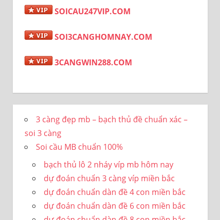
SOICAU247VIP.COM
SOI3CANGHOMNAY.COM
3CANGWIN288.COM
3 càng đẹp mb – bạch thủ đề chuẩn xác –
soi 3 càng
Soi cầu MB chuẩn 100%
bạch thủ lô 2 nháy víp mb hôm nay
dự đoán chuẩn 3 càng víp miền bắc
dự đoán chuẩn dàn đề 4 con miền bắc
dự đoán chuẩn dàn đề 6 con miền bắc
dự đoán chuẩn dàn đề 8 con miền bắc