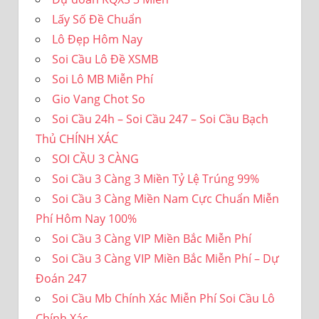
Lấy Số Đề Chuẩn
Lô Đẹp Hôm Nay
Soi Cầu Lô Đề XSMB
Soi Lô MB Miễn Phí
Gio Vang Chot So
Soi Cầu 24h – Soi Cầu 247 – Soi Cầu Bạch
Thủ CHÍNH XÁC
SOI CẦU 3 CÀNG
Soi Cầu 3 Càng 3 Miền Tỷ Lệ Trúng 99%
Soi Cầu 3 Càng Miền Nam Cực Chuẩn Miễn
Phí Hôm Nay 100%
Soi Cầu 3 Càng VIP Miền Bắc Miễn Phí
Soi Cầu 3 Càng VIP Miền Bắc Miễn Phí – Dự
Đoán 247
Soi Cầu Mb Chính Xác Miễn Phí Soi Cầu Lô
Chính Xác