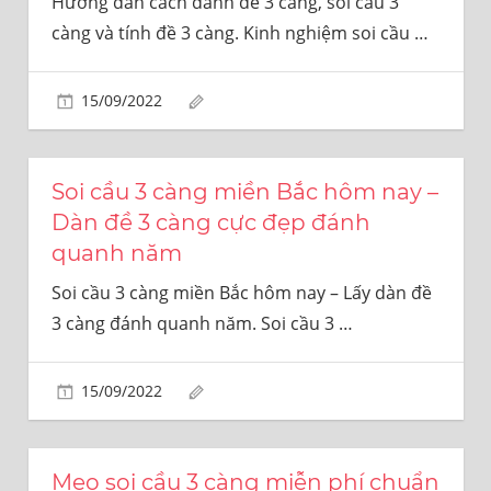
Hướng dẫn cách đánh đề 3 càng, soi cầu 3
càng và tính đề 3 càng. Kinh nghiệm soi cầu
…
15/09/2022
Soi cầu 3 càng miền Bắc hôm nay –
Dàn đề 3 càng cực đẹp đánh
quanh năm
Soi cầu 3 càng miền Bắc hôm nay – Lấy dàn đề
3 càng đánh quanh năm. Soi cầu 3
…
15/09/2022
Mẹo soi cầu 3 càng miễn phí chuẩn