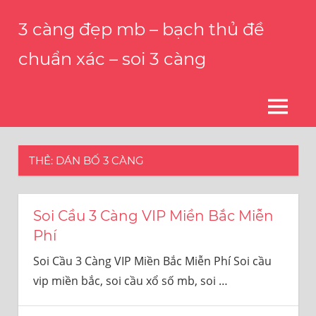
Skip
3 càng đẹp mb – bạch thủ đề
to
content
chuẩn xác – soi 3 càng
Chúng
tôi
tự
MENU
hào
là
sự
THẺ:
DÁN BỐ 3 CÀNG
lựa
chọn
hàng
Soi Cầu 3 Càng VIP Miền Bắc Miễn
đầu
Phí
của
hàng
Soi Cầu 3 Càng VIP Miền Bắc Miễn Phí Soi cầu
ngàn
vip miền bắc, soi cầu xổ số mb, soi
…
khách
hàng
trên