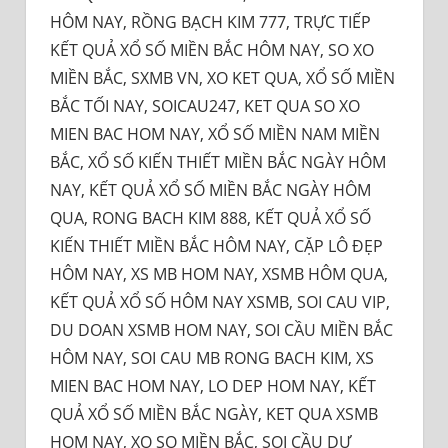
HÔM NAY, RỒNG BẠCH KIM 777, TRỰC TIẾP
KẾT QUẢ XỔ SỐ MIỀN BẮC HÔM NAY, SO XO
MIỀN BẮC, SXMB VN, XO KET QUA, XỔ SỐ MIỀN
BẮC TỐI NAY, SOICAU247, KET QUA SO XO
MIEN BAC HOM NAY, XỔ SỐ MIỀN NAM MIỀN
BẮC, XỔ SỐ KIẾN THIẾT MIỀN BẮC NGÀY HÔM
NAY, KẾT QUẢ XỔ SỐ MIỀN BẮC NGÀY HÔM
QUA, RONG BACH KIM 888, KẾT QUẢ XỔ SỐ
KIẾN THIẾT MIỀN BẮC HÔM NAY, CẶP LÔ ĐẸP
HÔM NAY, XS MB HOM NAY, XSMB HÔM QUA,
KẾT QUẢ XỔ SỐ HÔM NAY XSMB, SOI CAU VIP,
DU DOAN XSMB HOM NAY, SOI CẦU MIỀN BẮC
HÔM NAY, SOI CAU MB RONG BACH KIM, XS
MIEN BAC HOM NAY, LO DEP HOM NAY, KẾT
QUẢ XỔ SỐ MIỀN BẮC NGÀY, KET QUA XSMB
HOM NAY, XO SO MIỀN BẮC, SOI CẦU DỰ