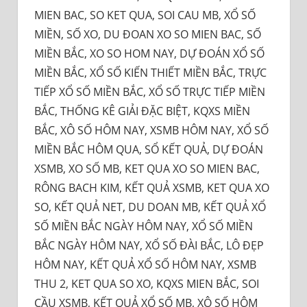
MIEN BAC, SO KET QUA, SOI CAU MB, XỔ SỐ
MIỀN, SỐ XO, DU ĐOAN XO SO MIEN BAC, SỐ
MIỀN BẮC, XO SO HOM NAY, DỰ ĐOÁN XỔ SỐ
MIỀN BẮC, XỔ SỐ KIẾN THIẾT MIỀN BẮC, TRỰC
TIẾP XỔ SỐ MIỀN BẮC, XỔ SỐ TRỰC TIẾP MIỀN
BẮC, THỐNG KÊ GIẢI ĐẶC BIỆT, KQXS MIỀN
BẮC, XÔ SỐ HÔM NAY, XSMB HÔM NAY, XỔ SỐ
MIỀN BẮC HÔM QUA, SỔ KẾT QUẢ, DỰ ĐOÁN
XSMB, XO SỐ MB, KET QUA XO SO MIEN BAC,
RÔNG BACH KIM, KẾT QUẢ XSMB, KET QUA XO
SO, KẾT QUẢ NET, DU DOAN MB, KẾT QUẢ XỔ
SỐ MIỀN BẮC NGÀY HÔM NAY, XỔ SỐ MIỀN
BẮC NGÀY HÔM NAY, XỔ SỐ ĐÀI BẮC, LÔ ĐẸP
HÔM NAY, KẾT QUẢ XỔ SỐ HÔM NAY, XSMB
THU 2, KET QUA SO XO, KQXS MIEN BẮC, SOI
CẦU XSMB, KẾT QUẢ XỔ SỐ MB, XÔ SỐ HÔM