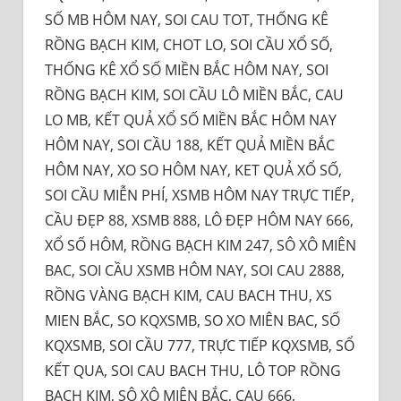
SỐ MB HÔM NAY, SOI CAU TOT, THỐNG KÊ
RỒNG BẠCH KIM, CHOT LO, SOI CẦU XỔ SỐ,
THỐNG KÊ XỔ SỐ MIỀN BẮC HÔM NAY, SOI
RỒNG BẠCH KIM, SOI CẦU LÔ MIỀN BẮC, CAU
LO MB, KẾT QUẢ XỔ SỐ MIỀN BẮC HÔM NAY
HÔM NAY, SOI CẦU 188, KẾT QUẢ MIỀN BẮC
HÔM NAY, XO SO HÔM NAY, KET QUẢ XỔ SỐ,
SOI CẦU MIỄN PHÍ, XSMB HÔM NAY TRỰC TIẾP,
CẦU ĐẸP 88, XSMB 888, LÔ ĐẸP HÔM NAY 666,
XỔ SỐ HÔM, RỒNG BẠCH KIM 247, SÔ XÔ MIÊN
BAC, SOI CẦU XSMB HÔM NAY, SOI CAU 2888,
RỒNG VÀNG BẠCH KIM, CAU BACH THU, XS
MIEN BẮC, SO KQXSMB, SO XO MIÊN BAC, SỐ
KQXSMB, SOI CẦU 777, TRỰC TIẾP KQXSMB, SỔ
KẾT QUA, SOI CAU BACH THU, LÔ TOP RỒNG
BẠCH KIM, SÔ XÔ MIÊN BẮC, CAU 666,