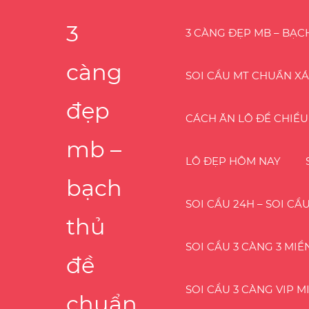
Skip
3
to
3 CÀNG ĐẸP MB – BẠC
content
càng
SOI CẦU MT CHUẨN X
đẹp
CÁCH ĂN LÔ ĐỀ CHIỀU
mb –
LÔ ĐẸP HÔM NAY
bạch
SOI CẦU 24H – SOI CẦ
thủ
SOI CẦU 3 CÀNG 3 MIỀ
đề
SOI CẦU 3 CÀNG VIP M
chuẩn