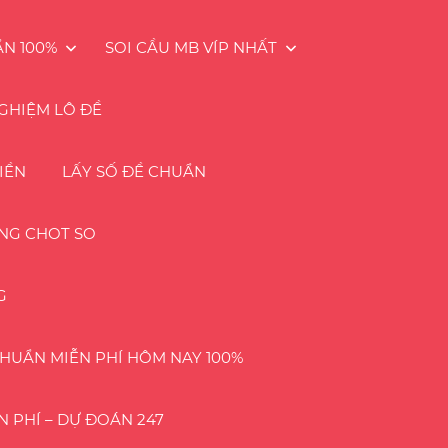
ẨN 100%
SOI CẦU MB VÍP NHẤT
GHIỆM LÔ ĐỀ
IỀN
LẤY SỐ ĐỀ CHUẨN
ANG CHOT SO
G
CHUẨN MIỄN PHÍ HÔM NAY 100%
N PHÍ – DỰ ĐOÁN 247