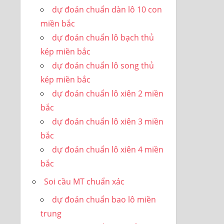
dự đoán chuẩn dàn lô 10 con
miền bắc
dự đoán chuẩn lô bạch thủ
kép miền bắc
dự đoán chuẩn lô song thủ
kép miền bắc
dự đoán chuẩn lô xiên 2 miền
bắc
dự đoán chuẩn lô xiên 3 miền
bắc
dự đoán chuẩn lô xiên 4 miền
bắc
Soi cầu MT chuẩn xác
dự đoán chuẩn bao lô miền
trung