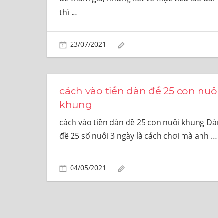
ngàn
thì
…
khách
hàng
trên
23/07/2021
cả
nước.
cách vào tiền dàn đề 25 con nuô
khung
cách vào tiền dàn đề 25 con nuôi khung Dà
đề 25 số nuôi 3 ngày là cách chơi mà anh
…
04/05/2021