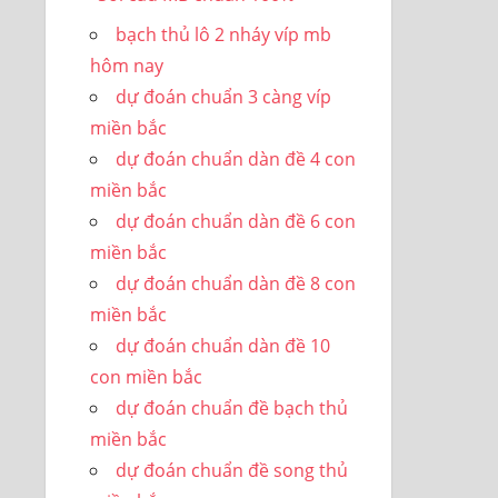
bạch thủ lô 2 nháy víp mb
hôm nay
dự đoán chuẩn 3 càng víp
miền bắc
dự đoán chuẩn dàn đề 4 con
miền bắc
dự đoán chuẩn dàn đề 6 con
miền bắc
dự đoán chuẩn dàn đề 8 con
miền bắc
dự đoán chuẩn dàn đề 10
con miền bắc
dự đoán chuẩn đề bạch thủ
miền bắc
dự đoán chuẩn đề song thủ