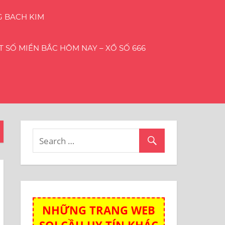
G BACH KIM
 SỐ MIỀN BẮC HÔM NAY – XỔ SỐ 666
NHỮNG TRANG WEB
SOI CẦU UY TÍN KHÁC