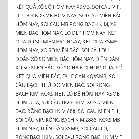
KẾT QUẢ XỔ SỐ HÔM NAY XSMB, SOI CAU VIP,
DU DOAN XSMB HOM NAY, SOI CẦU MIỀN BẮC
HÔM NAY, SOI CAU MB RONG BACH KIM, XS
MIEN BAC HOM NAY, LO DEP HOM NAY, KẾT
QUẢ XỔ SỐ MIỀN BẮC NGÀY, KET QUA XSMB
HOM NAY, XO SO MIỀN BẮC, SOI CẦU DỰ
ĐOÁN XỔ SỐ MIỀN BẮC HÔM NAY, DIỄN ĐÀN
XỔ SỐ MIỀN BẮC, XỔ SỐ HÀ NỘI HÔM QUA, SỔ
KẾT QUẢ MIỀN BẮC, DU DOAN KQXSMB, SOI
CẦU BẠCH THỦ, XO MIEN BAC, SOI RONG
BACH KIM, KQXS NET, LÔ ĐỀ HÔM NAY, XSMB
HOM QUA, SOI CẦU BẠCH KIM, XOSO MIEN
BAC, RỒNG BẠCH KIM 888, SOI CAU MIEN PHI,
SOI CẦU VIP, RỒNG BẠCH KIM 2888, KQXS MB
HOM NAY, DIỄN ĐÀN XSMB, SOI CẦU LÔ,
RONGBACH KIM, SOI CAU RONG BACH KIM VIP,