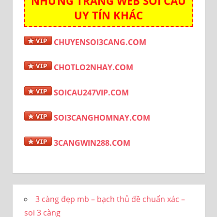
NHỮNG TRANG WEB SOI CẦU
UY TÍN KHÁC
CHUYENSOI3CANG.COM
CHOTLO2NHAY.COM
SOICAU247VIP.COM
SOI3CANGHOMNAY.COM
3CANGWIN288.COM
3 càng đẹp mb – bạch thủ đề chuẩn xác –
soi 3 càng