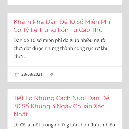
Khám Phá Dàn Đề 10 Số Miễn Phí
Có Tỷ Lệ Trúng Lớn Từ Cao Thủ
Dàn đề 10 số miễn phí đã giúp nhiều người
chơi đạt được những thành công rực rỡ khi
chơi
…
28/08/2021
Tiết Lộ Những Cách Nuôi Dàn Đề
30 Số Khung 3 Ngày Chuẩn Xác
Nhất
Lô đề là một trong những lựa chọn được nhiều