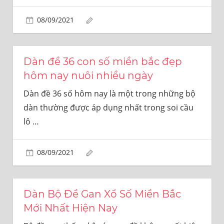
cả
nước.
08/09/2021
Dàn đề 36 con số miền bắc đẹp
hôm nay nuôi nhiều ngày
Dàn đề 36 số hôm nay là một trong những bộ
dàn thường được áp dụng nhất trong soi cầu
lô
…
08/09/2021
Dàn Bộ Đề Gan Xổ Số Miền Bắc
Mới Nhất Hiện Nay