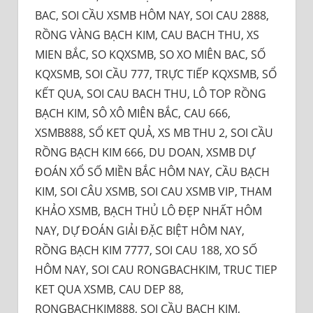
BAC, SOI CẦU XSMB HÔM NAY, SOI CAU 2888,
RỒNG VÀNG BẠCH KIM, CAU BACH THU, XS
MIEN BẮC, SO KQXSMB, SO XO MIÊN BAC, SỐ
KQXSMB, SOI CẦU 777, TRỰC TIẾP KQXSMB, SỔ
KẾT QUA, SOI CAU BACH THU, LÔ TOP RỒNG
BẠCH KIM, SÔ XÔ MIÊN BẮC, CAU 666,
XSMB888, SỔ KET QUẢ, XS MB THU 2, SOI CẦU
RỒNG BẠCH KIM 666, DU DOAN, XSMB DỰ
ĐOÁN XỔ SỐ MIỀN BẮC HÔM NAY, CẦU BẠCH
KIM, SOI CÂU XSMB, SOI CAU XSMB VIP, THAM
KHẢO XSMB, BẠCH THỦ LÔ ĐẸP NHẤT HÔM
NAY, DỰ ĐOÁN GIẢI ĐẶC BIỆT HÔM NAY,
RỒNG BẠCH KIM 7777, SOI CAU 188, XO SỐ
HÔM NAY, SOI CAU RONGBACHKIM, TRUC TIEP
KET QUA XSMB, CAU DEP 88,
RONGBACHKIM888, SOI CẦU BACH KIM,