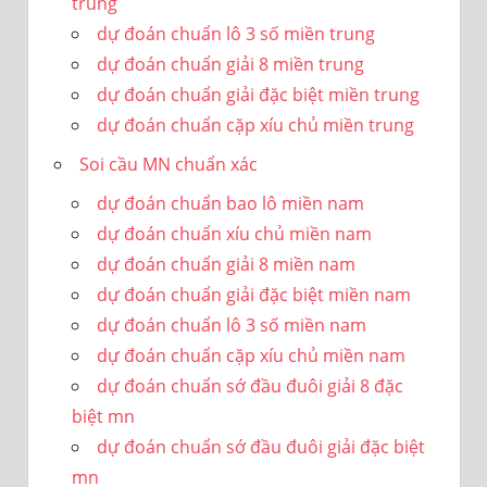
trung
dự đoán chuẩn lô 3 số miền trung
dự đoán chuẩn giải 8 miền trung
dự đoán chuẩn giải đặc biệt miền trung
dự đoán chuẩn cặp xíu chủ miền trung
Soi cầu MN chuẩn xác
dự đoán chuẩn bao lô miền nam
dự đoán chuẩn xíu chủ miền nam
dự đoán chuẩn giải 8 miền nam
dự đoán chuẩn giải đặc biệt miền nam
dự đoán chuẩn lô 3 số miền nam
dự đoán chuẩn cặp xíu chủ miền nam
dự đoán chuẩn sớ đầu đuôi giải 8 đặc
biệt mn
dự đoán chuẩn sớ đầu đuôi giải đặc biệt
mn