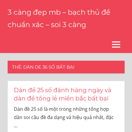
Skip
3 càng đẹp mb – bạch thủ đề
to
content
chuẩn xác – soi 3 càng
Chúng
tôi
tự
MENU
hào
là
sự
THẺ:
DÀN DE 36 SỐ BẤT BẠI
lựa
chọn
hàng
Dàn đề 25 số đánh hàng ngày và
đầu
dàn đề tổng lẻ miền bắc bất bại
của
hàng
Dàn đề 25 số là một trong những tổng hợp
ngàn
dàn soi cầu đề đa dạng và hiệu quả nhất, đặc
khách
hàng
…
trên