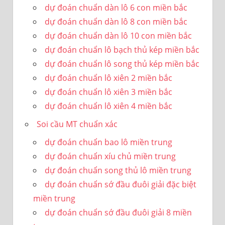
dự đoán chuẩn dàn lô 6 con miền bắc
dự đoán chuẩn dàn lô 8 con miền bắc
dự đoán chuẩn dàn lô 10 con miền bắc
dự đoán chuẩn lô bạch thủ kép miền bắc
dự đoán chuẩn lô song thủ kép miền bắc
dự đoán chuẩn lô xiên 2 miền bắc
dự đoán chuẩn lô xiên 3 miền bắc
dự đoán chuẩn lô xiên 4 miền bắc
Soi cầu MT chuẩn xác
dự đoán chuẩn bao lô miền trung
dự đoán chuẩn xíu chủ miền trung
dự đoán chuẩn song thủ lô miền trung
dự đoán chuẩn sớ đầu đuôi giải đặc biệt
miền trung
dự đoán chuẩn sớ đầu đuôi giải 8 miền