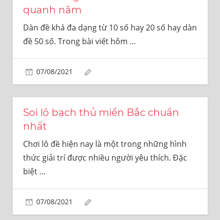
quanh năm
Dàn đề khá đa dạng từ 10 số hay 20 số hay dàn
đề 50 số. Trong bài viết hôm
…
07/08/2021
Soi lô bạch thủ miền Bắc chuẩn
nhất
Chơi lô đề hiện nay là một trong những hình
thức giải trí được nhiều người yêu thích. Đặc
biệt
…
07/08/2021