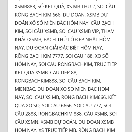
XSMB888, SỔ KET QUẢ, XS MB THU 2, SOI CẦU
RỒNG BẠCH KIM 666, DU DOAN, XSMB DỰ
ĐOÁN XỔ SỐ MIỀN BẮC HÔM NAY, CẦU BẠCH
KIM, SOI CÂU XSMB, SOI CAU XSMB VIP, THAM
KHẢO XSMB, BẠCH THỦ LÔ ĐẸP NHẤT HÔM
NAY, DỰ ĐOÁN GIẢI ĐẶC BIỆT HÔM NAY,
RỒNG BẠCH KIM 7777, SOI CAU 188, XO SỐ
HÔM NAY, SOI CAU RONGBACHKIM, TRUC TIEP
KET QUA XSMB, CAU DEP 88,
RONGBACHKIM888, SOI CẦU BACH KIM,
MIENBAC, DU DOAN XO SO MIEN BAC HOM
NAY, SOI CAU XS MB, RONG BACH KIM666, KẾT
QUA XO SO, SOI CAU 6666, SOI CAU 777, SOI
CẦU 2888, RONGBACHKIM 888, CẦU XSMB, SOI
CẦU XSMN, XSMB DỰ ĐOÁN, DU ĐOAN XSMB
HOM NAY, XS TRỰC TIẾP MB, RỒNG BẠCH KIM