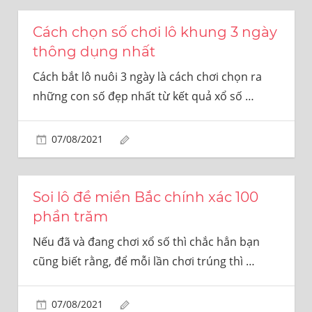
Cách chọn số chơi lô khung 3 ngày
thông dụng nhất
Cách bắt lô nuôi 3 ngày là cách chơi chọn ra
những con số đẹp nhất từ kết quả xổ số
…
07/08/2021
Soi lô đề miền Bắc chính xác 100
phần trăm
Nếu đã và đang chơi xổ số thì chắc hẳn bạn
cũng biết rằng, để mỗi lần chơi trúng thì
…
07/08/2021