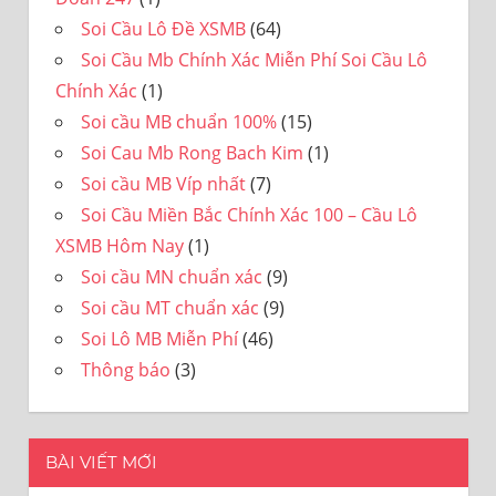
Soi Cầu Lô Đề XSMB
(64)
Soi Cầu Mb Chính Xác Miễn Phí Soi Cầu Lô
Chính Xác
(1)
Soi cầu MB chuẩn 100%
(15)
Soi Cau Mb Rong Bach Kim
(1)
Soi cầu MB Víp nhất
(7)
Soi Cầu Miền Bắc Chính Xác 100 – Cầu Lô
XSMB Hôm Nay
(1)
Soi cầu MN chuẩn xác
(9)
Soi cầu MT chuẩn xác
(9)
Soi Lô MB Miễn Phí
(46)
Thông báo
(3)
BÀI VIẾT MỚI