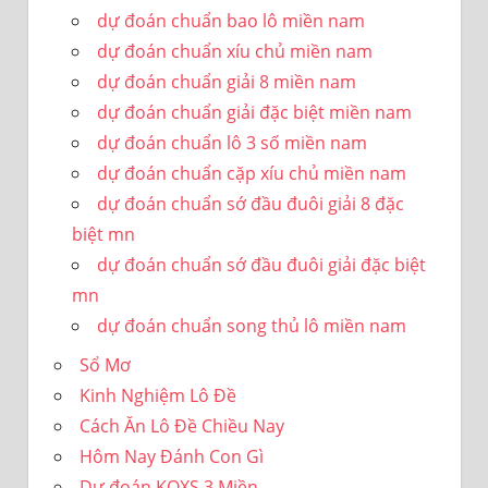
dự đoán chuẩn bao lô miền nam
dự đoán chuẩn xíu chủ miền nam
dự đoán chuẩn giải 8 miền nam
dự đoán chuẩn giải đặc biệt miền nam
dự đoán chuẩn lô 3 số miền nam
dự đoán chuẩn cặp xíu chủ miền nam
dự đoán chuẩn sớ đầu đuôi giải 8 đặc
biệt mn
dự đoán chuẩn sớ đầu đuôi giải đặc biệt
mn
dự đoán chuẩn song thủ lô miền nam
Sổ Mơ
Kinh Nghiệm Lô Đề
Cách Ăn Lô Đề Chiều Nay
Hôm Nay Đánh Con Gì
Dự đoán KQXS 3 Miền