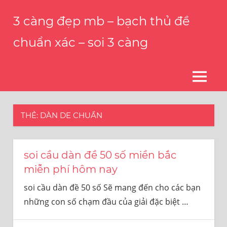
Skip
3 càng đẹp mb – bạch thủ đề
to
content
chuẩn xác – soi 3 càng
Chúng
tôi
tự
MENU
hào
là
sự
THẺ:
DÀN DE CHUẨN
lựa
chọn
hàng
soi cầu dàn đề 50 số miền bắc
đầu
miễn phí hôm nay
của
hàng
soi cầu dàn đề 50 số Sẽ mang đến cho các bạn
ngàn
những con số chạm đầu của giải đặc biệt
…
khách
hàng
trên