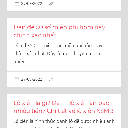
27/09/2022
cả
nước.
Dàn đề 50 số miễn phí hôm nay
chính xác nhất
Dàn đề 50 số miền bắc miễn phí hôm nay
chính xác nhất. Đây là một chuyên mục rất
nhiều
…
27/09/2022
Lô xiên là gì? Đánh lô xiên ăn bao
nhiêu tiền? Chi tiết về lô xiên XSMB
Lô xiên là hình thức đánh lô đề được nhiều anh