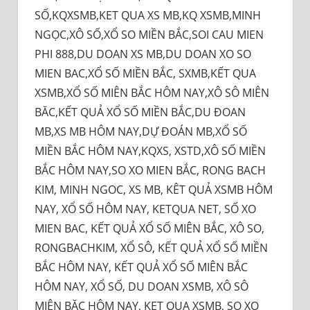
SỐ,KQXSMB,KET QUA XS MB,KQ XSMB,MINH
NGỌC,XÔ SỐ,XỔ SO MIỀN BẮC,SOI CAU MIEN
PHI 888,DU DOAN XS MB,DU DOAN XO SO
MIEN BAC,XỔ SỐ MIỀN BẮC, SXMB,KẾT QUA
XSMB,XỔ SỐ MIÊN BẮC HÔM NAY,XÔ SÔ MIÊN
BĂC,KẾT QUẢ XỔ SỐ MIỀN BẮC,DU ĐOAN
MB,XS MB HÔM NAY,DỰ ĐOÁN MB,XỔ SỐ
MIỀN BẮC HÔM NAY,KQXS, XSTD,XÔ SỐ MIỀN
BẮC HÔM NAY,SO XO MIEN BẮC, RONG BACH
KIM, MINH NGOC, XS MB, KÊT QUẢ XSMB HÔM
NAY, XỔ SỐ HÔM NAY, KETQUA NET, SỐ XO
MIEN BAC, KẾT QUẢ XỔ SỐ MIÊN BẮC, XÔ SO,
RONGBACHKIM, XỔ SÔ, KẾT QUẢ XỔ SỐ MIỀN
BẮC HÔM NAY, KẾT QUẢ XỔ SỐ MIÊN BẮC
HÔM NAY, XỔ SỐ, DU DOAN XSMB, XÔ SÔ
MIÊN BĂC HÔM NAY, KET QUA XSMB, SO XO