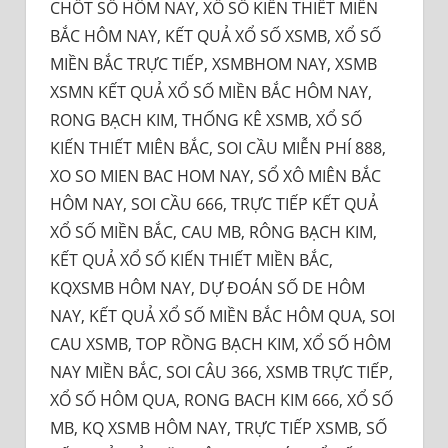
CHỐT SỐ HÔM NAY, XỔ SỐ KIẾN THIẾT MIỀN
BẮC HÔM NAY, KẾT QUẢ XỔ SỐ XSMB, XỔ SỐ
MIỀN BẮC TRỰC TIẾP, XSMBHOM NAY, XSMB
XSMN KẾT QUẢ XỔ SỐ MIỀN BẮC HÔM NAY,
RONG BẠCH KIM, THỐNG KÊ XSMB, XỔ SỐ
KIẾN THIẾT MIÊN BẮC, SOI CẦU MIỄN PHÍ 888,
XO SO MIEN BAC HOM NAY, SỔ XÔ MIÊN BẮC
HÔM NAY, SOI CẦU 666, TRỰC TIẾP KẾT QUẢ
XỔ SỐ MIỀN BẮC, CAU MB, RÔNG BẠCH KIM,
KẾT QUẢ XỔ SỐ KIẾN THIẾT MIỀN BẮC,
KQXSMB HÔM NAY, DỰ ĐOÁN SỐ DE HÔM
NAY, KẾT QUẢ XỔ SỐ MIỀN BẮC HÔM QUA, SOI
CAU XSMB, TOP RỒNG BẠCH KIM, XỔ SỐ HÔM
NAY MIỀN BẮC, SOI CÂU 366, XSMB TRỰC TIẾP,
XỔ SỐ HÔM QUA, RONG BACH KIM 666, XỔ SỐ
MB, KQ XSMB HÔM NAY, TRỰC TIẾP XSMB, SỐ