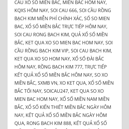
CẦU XỔ SỐ MIỀN BẮC, MIỀN BẮC HÔM NAY,
KQXS HÔM NAY, SOI CAU 666, SOI CẦU RỒNG
BẠCH KIM MIỄN PHÍ CHÍNH XÁC, SỐ SO MIEN
BAC, XỔ SỐ MIỀN BẮC TRỰC TIẾP HÔM NAY,
SOI CAU RONG BACH KIM, QUẢ XỔ SỐ MIỀN
BẮC, KET QUA XO SO MIEN BAC HOM NAY, SOI
CẦU RỒNG BẠCH KIM VIP, SOI CAU BACH KIM,
KET QUA XO SO HOM NAY, XỔ SỐ ĐÀI BẮC
HÔM NAY, RỒNG BẠCH KIM 777, TRỰC TIẾP
KẾT QUẢ XỔ SỐ MIỀN BẮC HÔM NAY, SO XO
MIỀN BẮC, SXMB VN, XO KET QUA, XỔ SỐ MIỀN
BẮC TỐI NAY, SOICAU247, KET QUA SO XO
MIEN BAC HOM NAY, XỔ SỐ MIỀN NAM MIỀN
BẮC, XỔ SỐ KIẾN THIẾT MIỀN BẮC NGÀY HÔM
NAY, KẾT QUẢ XỔ SỐ MIỀN BẮC NGÀY HÔM
QUA, RONG BACH KIM 888, KẾT QUẢ XỔ SỐ