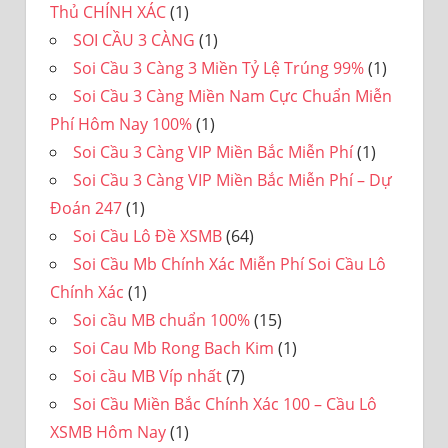
Thủ CHÍNH XÁC
(1)
SOI CẦU 3 CÀNG
(1)
Soi Cầu 3 Càng 3 Miền Tỷ Lệ Trúng 99%
(1)
Soi Cầu 3 Càng Miền Nam Cực Chuẩn Miễn
Phí Hôm Nay 100%
(1)
Soi Cầu 3 Càng VIP Miền Bắc Miễn Phí
(1)
Soi Cầu 3 Càng VIP Miền Bắc Miễn Phí – Dự
Đoán 247
(1)
Soi Cầu Lô Đề XSMB
(64)
Soi Cầu Mb Chính Xác Miễn Phí Soi Cầu Lô
Chính Xác
(1)
Soi cầu MB chuẩn 100%
(15)
Soi Cau Mb Rong Bach Kim
(1)
Soi cầu MB Víp nhất
(7)
Soi Cầu Miền Bắc Chính Xác 100 – Cầu Lô
XSMB Hôm Nay
(1)