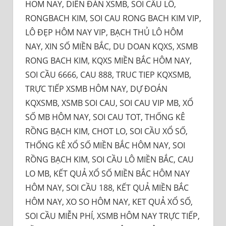
HOM NAY, DIỄN ĐÀN XSMB, SOI CẦU LÔ,
RONGBACH KIM, SOI CAU RONG BACH KIM VIP,
LÔ ĐẸP HÔM NAY VIP, BẠCH THỦ LÔ HÔM
NAY, XIN SỐ MIỀN BẮC, DU DOAN KQXS, XSMB
RONG BACH KIM, KQXS MIỀN BẮC HÔM NAY,
SOI CẦU 6666, CAU 888, TRUC TIEP KQXSMB,
TRỰC TIẾP XSMB HÔM NAY, DỰ ĐOÁN
KQXSMB, XSMB SOI CAU, SOI CAU VIP MB, XỔ
SỐ MB HÔM NAY, SOI CAU TOT, THỐNG KÊ
RỒNG BẠCH KIM, CHOT LO, SOI CẦU XỔ SỐ,
THỐNG KÊ XỔ SỐ MIỀN BẮC HÔM NAY, SOI
RỒNG BẠCH KIM, SOI CẦU LÔ MIỀN BẮC, CAU
LO MB, KẾT QUẢ XỔ SỐ MIỀN BẮC HÔM NAY
HÔM NAY, SOI CẦU 188, KẾT QUẢ MIỀN BẮC
HÔM NAY, XO SO HÔM NAY, KET QUẢ XỔ SỐ,
SOI CẦU MIỄN PHÍ, XSMB HÔM NAY TRỰC TIẾP,