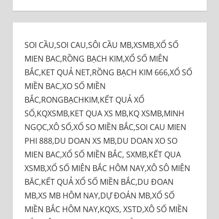
SOI CẦU,SOI CAU,SÔI CẦU MB,XSMB,XỔ SỐ
MIEN BAC,RỒNG BẠCH KIM,XỔ SỐ MIÊN
BẮC,KET QUẢ NET,RỒNG BẠCH KIM 666,XỔ SỐ
MIỀN BAC,XO SỐ MIỀN
BẮC,RONGBẠCHKIM,KẾT QUẢ XỔ
SỐ,KQXSMB,KET QUA XS MB,KQ XSMB,MINH
NGỌC,XÔ SỐ,XỔ SO MIỀN BẮC,SOI CAU MIEN
PHI 888,DU DOAN XS MB,DU DOAN XO SO
MIEN BAC,XỔ SỐ MIỀN BẮC, SXMB,KẾT QUA
XSMB,XỔ SỐ MIÊN BẮC HÔM NAY,XÔ SÔ MIÊN
BĂC,KẾT QUẢ XỔ SỐ MIỀN BẮC,DU ĐOAN
MB,XS MB HÔM NAY,DỰ ĐOÁN MB,XỔ SỐ
MIỀN BẮC HÔM NAY,KQXS, XSTD,XÔ SỐ MIỀN