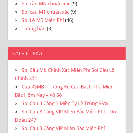
Soi cầu MN chuẩn xác
(9)
Soi cầu MT chuẩn xác
(9)
Soi Lô MB Miễn Phí
(46)
Thông báo
(3)
BÀI VIẾT MỚI
Soi Cầu Mb Chính Xác Miễn Phí Soi Cầu Lô
Chính Xác
Cau XSMB – Thống Kê Cầu Bạch Thủ Miền
Bắc Hôm Nay – Xổ Số
Soi Cầu 3 Càng 3 Miền Tỷ Lệ Trúng 99%
Soi Cầu 3 Càng VIP Miền Bắc Miễn Phí – Dự
Đoán 247
Soi Cầu 3 Càng VIP Miền Bắc Miễn Phí