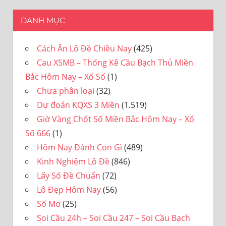
DANH MỤC
Cách Ăn Lô Đề Chiều Nay
(425)
Cau XSMB – Thống Kê Cầu Bạch Thủ Miền
Bắc Hôm Nay – Xổ Số
(1)
Chưa phân loại
(32)
Dự đoán KQXS 3 Miền
(1.519)
Giờ Vàng Chốt Số Miền Bắc Hôm Nay – Xổ
Số 666
(1)
Hôm Nay Đánh Con Gì
(489)
Kinh Nghiệm Lô Đề
(846)
Lấy Số Đề Chuẩn
(72)
Lô Đẹp Hôm Nay
(56)
Sổ Mơ
(25)
Soi Cầu 24h – Soi Cầu 247 – Soi Cầu Bạch