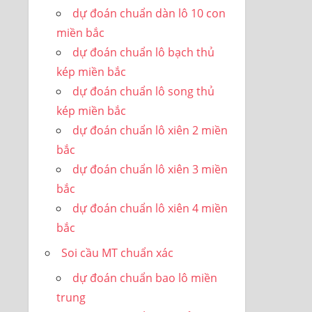
dự đoán chuẩn dàn lô 10 con
miền bắc
dự đoán chuẩn lô bạch thủ
kép miền bắc
dự đoán chuẩn lô song thủ
kép miền bắc
dự đoán chuẩn lô xiên 2 miền
bắc
dự đoán chuẩn lô xiên 3 miền
bắc
dự đoán chuẩn lô xiên 4 miền
bắc
Soi cầu MT chuẩn xác
dự đoán chuẩn bao lô miền
trung