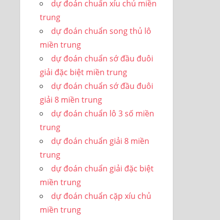
dự đoán chuẩn xíu chủ miền
trung
dự đoán chuẩn song thủ lô
miền trung
dự đoán chuẩn sớ đầu đuôi
giải đặc biệt miền trung
dự đoán chuẩn sớ đầu đuôi
giải 8 miền trung
dự đoán chuẩn lô 3 số miền
trung
dự đoán chuẩn giải 8 miền
trung
dự đoán chuẩn giải đặc biệt
miền trung
dự đoán chuẩn cặp xíu chủ
miền trung