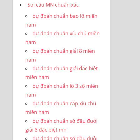
Soi cầu MN chuẩn xác
dự đoán chuẩn bao lô miền
nam
dự đoán chuẩn xíu chủ miền
nam
dự đoán chuẩn giải 8 miền
nam
dự đoán chuẩn giải đặc biệt
miền nam
dự đoán chuẩn lô 3 số miền
nam
dự đoán chuẩn cặp xíu chủ
miền nam
dự đoán chuẩn sớ đầu đuôi
giải 8 đặc biệt mn
dự đoán chuẩn sớ đầu đuôi