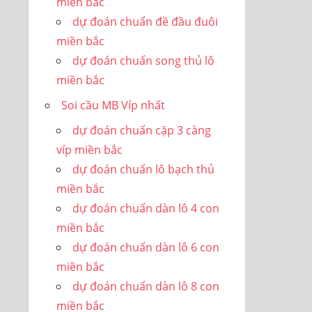
miền bắc
dự đoán chuẩn đề đầu đuôi
miền bắc
dự đoán chuẩn song thủ lô
miền bắc
Soi cầu MB Víp nhất
dự đoán chuẩn cặp 3 càng
víp miền bắc
dự đoán chuẩn lô bạch thủ
miền bắc
dự đoán chuẩn dàn lô 4 con
miền bắc
dự đoán chuẩn dàn lô 6 con
miền bắc
dự đoán chuẩn dàn lô 8 con
miền bắc