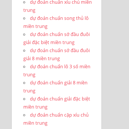
dự đoán chuẩn xíu chủ miền
trung
dự đoán chuẩn song thủ lô
miền trung
dự đoán chuẩn sớ đầu đuôi
giải đặc biệt miền trung
dự đoán chuẩn sớ đầu đuôi
giải 8 miền trung
dự đoán chuẩn lô 3 số miền
trung
dự đoán chuẩn giải 8 miền
trung
dự đoán chuẩn giải đặc biệt
miền trung
dự đoán chuẩn cặp xíu chủ
miền trung