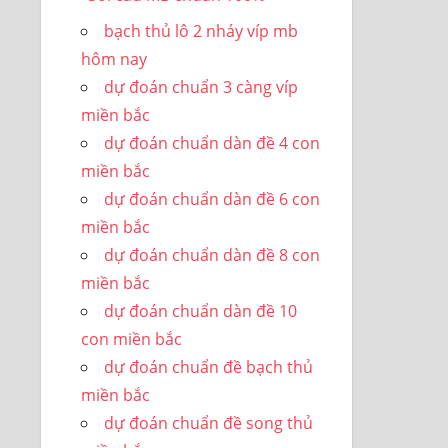
bạch thủ lô 2 nháy víp mb
hôm nay
dự đoán chuẩn 3 càng víp
miền bắc
dự đoán chuẩn dàn đề 4 con
miền bắc
dự đoán chuẩn dàn đề 6 con
miền bắc
dự đoán chuẩn dàn đề 8 con
miền bắc
dự đoán chuẩn dàn đề 10
con miền bắc
dự đoán chuẩn đề bạch thủ
miền bắc
dự đoán chuẩn đề song thủ