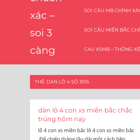
SOI CẦU MB CHÍNH XÁ
xác –
soi 3
SOI CẦU MIỀN BẮC CH
càng
CAU XSMB – THỐNG KÊ
Chúng
tôi
tự
THẺ:
DÀN LÔ 4 SỐ 3105
hào
là
sự
lựa
dàn lô 4 con xs miền bắc chắc
chọn
hàng
trúng hôm nay
đầu
lô 4 con xs miền bắc lô 4 con xs miền bắc
của
hàng
Để chiến thắng lâu dài một cách bền
…