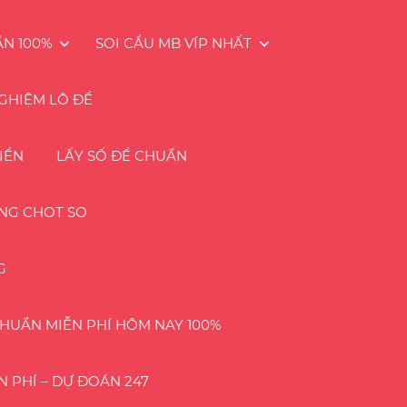
ẨN 100%
SOI CẦU MB VÍP NHẤT
GHIỆM LÔ ĐỀ
IỀN
LẤY SỐ ĐỀ CHUẨN
ANG CHOT SO
G
CHUẨN MIỄN PHÍ HÔM NAY 100%
N PHÍ – DỰ ĐOÁN 247