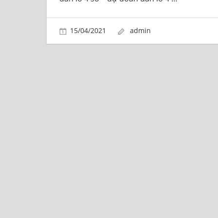
ngàn
khách
hàng
15/04/2021
admin
trên
cả
nước.