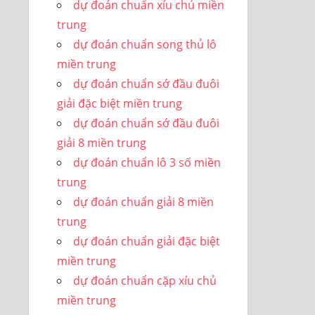
dự đoán chuẩn xíu chủ miền
trung
dự đoán chuẩn song thủ lô
miền trung
dự đoán chuẩn sớ đầu đuôi
giải đặc biệt miền trung
dự đoán chuẩn sớ đầu đuôi
giải 8 miền trung
dự đoán chuẩn lô 3 số miền
trung
dự đoán chuẩn giải 8 miền
trung
dự đoán chuẩn giải đặc biệt
miền trung
dự đoán chuẩn cặp xíu chủ
miền trung