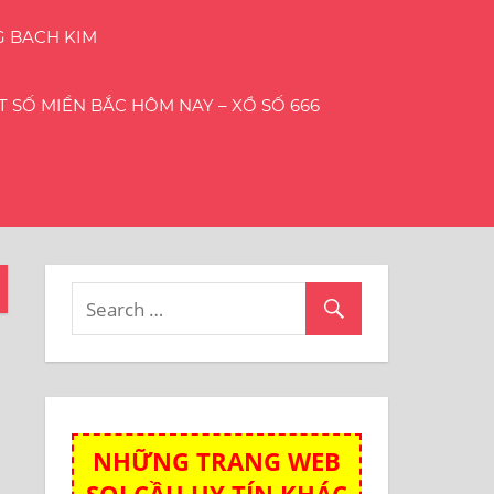
G BACH KIM
 SỐ MIỀN BẮC HÔM NAY – XỔ SỐ 666
NHỮNG TRANG WEB
SOI CẦU UY TÍN KHÁC