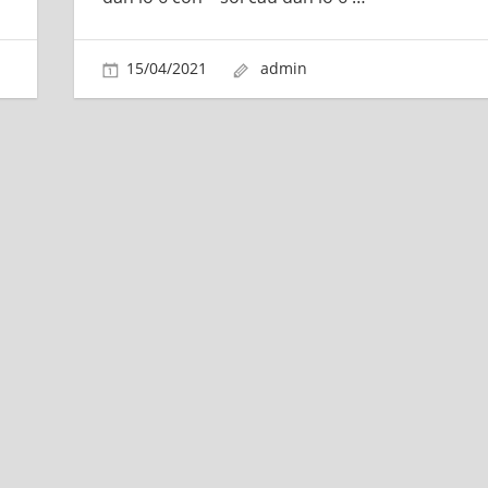
15/04/2021
admin