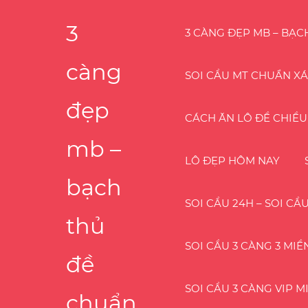
Skip
3
to
3 CÀNG ĐẸP MB – BẠC
content
càng
SOI CẦU MT CHUẨN X
đẹp
CÁCH ĂN LÔ ĐỀ CHIỀU
mb –
LÔ ĐẸP HÔM NAY
bạch
SOI CẦU 24H – SOI CẦ
thủ
SOI CẦU 3 CÀNG 3 MIỀ
đề
SOI CẦU 3 CÀNG VIP M
chuẩn