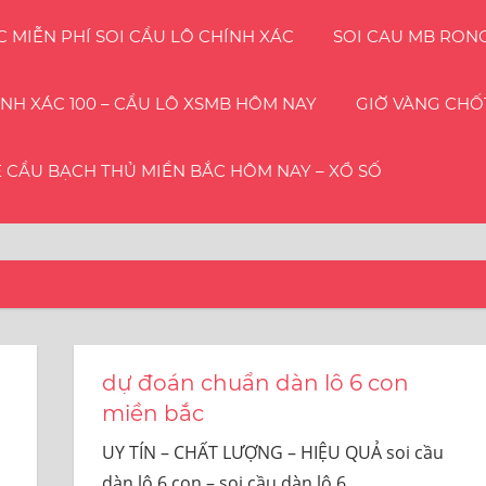
C MIỄN PHÍ SOI CẦU LÔ CHÍNH XÁC
SOI CAU MB RON
ÍNH XÁC 100 – CẦU LÔ XSMB HÔM NAY
GIỜ VÀNG CHỐT
 CẦU BẠCH THỦ MIỀN BẮC HÔM NAY – XỔ SỐ
dự đoán chuẩn dàn lô 6 con
miền bắc
UY TÍN – CHẤT LƯỢNG – HIỆU QUẢ soi cầu
dàn lô 6 con – soi cầu dàn lô 6
…