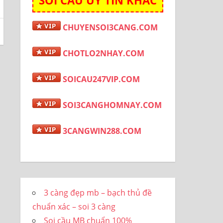
CHUYENSOI3CANG.COM
CHOTLO2NHAY.COM
SOICAU247VIP.COM
SOI3CANGHOMNAY.COM
3CANGWIN288.COM
3 càng đẹp mb – bạch thủ đề
chuẩn xác – soi 3 càng
Soi cầu MB chuẩn 100%