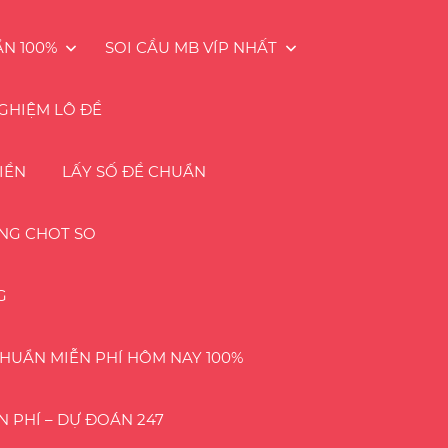
ẨN 100%
SOI CẦU MB VÍP NHẤT
GHIỆM LÔ ĐỀ
IỀN
LẤY SỐ ĐỀ CHUẨN
ANG CHOT SO
G
CHUẨN MIỄN PHÍ HÔM NAY 100%
N PHÍ – DỰ ĐOÁN 247