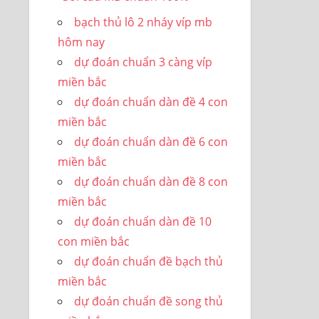
bạch thủ lô 2 nháy víp mb
hôm nay
dự đoán chuẩn 3 càng víp
miền bắc
dự đoán chuẩn dàn đề 4 con
miền bắc
dự đoán chuẩn dàn đề 6 con
miền bắc
dự đoán chuẩn dàn đề 8 con
miền bắc
dự đoán chuẩn dàn đề 10
con miền bắc
dự đoán chuẩn đề bạch thủ
miền bắc
dự đoán chuẩn đề song thủ