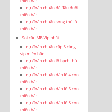
miền bắc
dự đoán chuẩn đề đầu đuôi
miền bắc
dự đoán chuẩn song thủ lô
miền bắc
Soi cầu MB Víp nhất
dự đoán chuẩn cặp 3 càng
víp miền bắc
dự đoán chuẩn lô bạch thủ
miền bắc
dự đoán chuẩn dàn lô 4 con
miền bắc
dự đoán chuẩn dàn lô 6 con
miền bắc
dự đoán chuẩn dàn lô 8 con
miền bắc