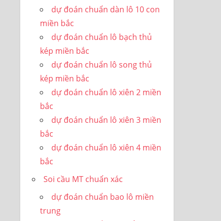
dự đoán chuẩn dàn lô 10 con
miền bắc
dự đoán chuẩn lô bạch thủ
kép miền bắc
dự đoán chuẩn lô song thủ
kép miền bắc
dự đoán chuẩn lô xiên 2 miền
bắc
dự đoán chuẩn lô xiên 3 miền
bắc
dự đoán chuẩn lô xiên 4 miền
bắc
Soi cầu MT chuẩn xác
dự đoán chuẩn bao lô miền
trung