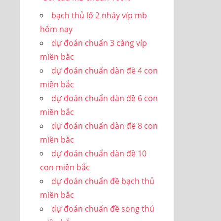
bạch thủ lô 2 nháy víp mb
hôm nay
dự đoán chuẩn 3 càng víp
miền bắc
dự đoán chuẩn dàn đề 4 con
miền bắc
dự đoán chuẩn dàn đề 6 con
miền bắc
dự đoán chuẩn dàn đề 8 con
miền bắc
dự đoán chuẩn dàn đề 10
con miền bắc
dự đoán chuẩn đề bạch thủ
miền bắc
dự đoán chuẩn đề song thủ