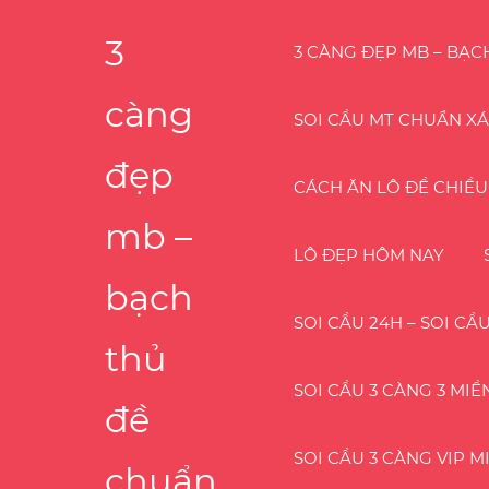
Skip
3
to
3 CÀNG ĐẸP MB – BẠC
content
càng
SOI CẦU MT CHUẨN X
đẹp
CÁCH ĂN LÔ ĐỀ CHIỀU
mb –
LÔ ĐẸP HÔM NAY
bạch
SOI CẦU 24H – SOI CẦ
thủ
SOI CẦU 3 CÀNG 3 MIỀ
đề
SOI CẦU 3 CÀNG VIP M
chuẩn