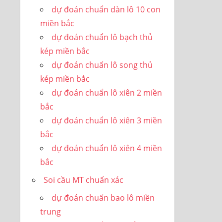
dự đoán chuẩn dàn lô 10 con
miền bắc
dự đoán chuẩn lô bạch thủ
kép miền bắc
dự đoán chuẩn lô song thủ
kép miền bắc
dự đoán chuẩn lô xiên 2 miền
bắc
dự đoán chuẩn lô xiên 3 miền
bắc
dự đoán chuẩn lô xiên 4 miền
bắc
Soi cầu MT chuẩn xác
dự đoán chuẩn bao lô miền
trung