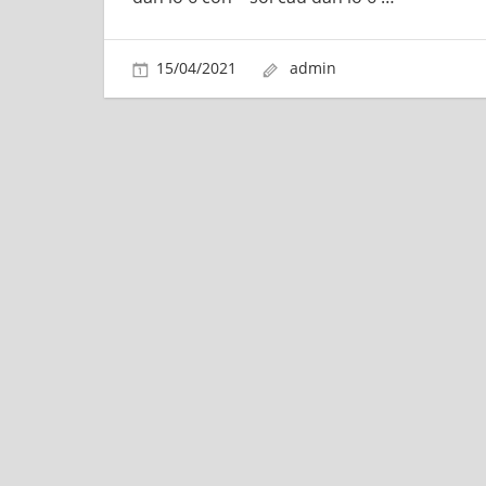
ngàn
khách
hàng
15/04/2021
admin
trên
cả
nước.