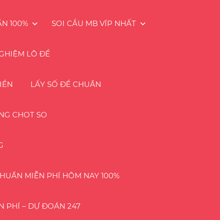
ẨN 100%
SOI CẦU MB VÍP NHẤT
GHIỆM LÔ ĐỀ
IỀN
LẤY SỐ ĐỀ CHUẨN
ANG CHOT SO
G
CHUẨN MIỄN PHÍ HÔM NAY 100%
N PHÍ – DỰ ĐOÁN 247