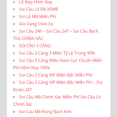
Lô Đẹp Hôm Nay
Soi Cầu Lô Đề XSMB
Soi Lô MB Miễn Phí
Gio Vang Chot So
Soi Cầu 24h – Soi Cầu 247 – Soi Cầu Bạch
Thủ CHÍNH XÁC
SOI CẦU 3 CÀNG
Soi Cầu 3 Càng 3 Miền Tỷ Lệ Trúng 99%
Soi Cầu 3 Càng Miền Nam Cực Chuẩn Miễn
Phí Hôm Nay 100%
Soi Cầu 3 Càng VIP Miền Bắc Miễn Phí
Soi Cầu 3 Càng VIP Miền Bắc Miễn Phí – Dự
Đoán 247
Soi Cầu Mb Chính Xác Miễn Phí Soi Cầu Lô
Chính Xác
Soi Cau Mb Rong Bach Kim