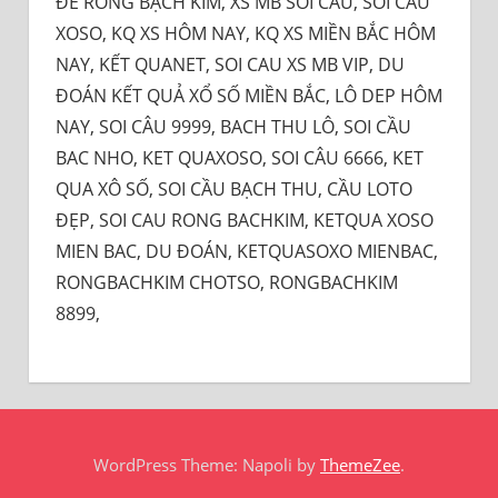
ĐỀ RỒNG BẠCH KIM, XS MB SOI CAU, SOI CAU
XOSO, KQ XS HÔM NAY, KQ XS MIỀN BẮC HÔM
NAY, KẾT QUANET, SOI CAU XS MB VIP, DU
ĐOÁN KẾT QUẢ XỔ SỐ MIỀN BẮC, LÔ DEP HÔM
NAY, SOI CÂU 9999, BACH THU LÔ, SOI CẦU
BAC NHO, KET QUAXOSO, SOI CÂU 6666, KET
QUA XÔ SỐ, SOI CẦU BẠCH THU, CẦU LOTO
ĐẸP, SOI CAU RONG BACHKIM, KETQUA XOSO
MIEN BAC, DU ĐOÁN, KETQUASOXO MIENBAC,
RONGBACHKIM CHOTSO, RONGBACHKIM
8899,
WordPress Theme: Napoli by
ThemeZee
.