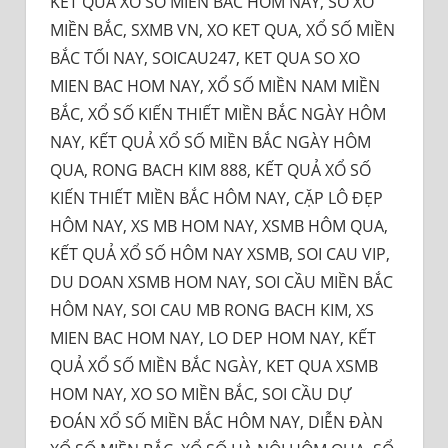
KẾT QUẢ XỔ SỐ MIỀN BẮC HÔM NAY, SO XO
MIỀN BẮC, SXMB VN, XO KET QUA, XỔ SỐ MIỀN
BẮC TỐI NAY, SOICAU247, KET QUA SO XO
MIEN BAC HOM NAY, XỔ SỐ MIỀN NAM MIỀN
BẮC, XỔ SỐ KIẾN THIẾT MIỀN BẮC NGÀY HÔM
NAY, KẾT QUẢ XỔ SỐ MIỀN BẮC NGÀY HÔM
QUA, RONG BACH KIM 888, KẾT QUẢ XỔ SỐ
KIẾN THIẾT MIỀN BẮC HÔM NAY, CẶP LÔ ĐẸP
HÔM NAY, XS MB HOM NAY, XSMB HÔM QUA,
KẾT QUẢ XỔ SỐ HÔM NAY XSMB, SOI CAU VIP,
DU DOAN XSMB HOM NAY, SOI CẦU MIỀN BẮC
HÔM NAY, SOI CAU MB RONG BACH KIM, XS
MIEN BAC HOM NAY, LO DEP HOM NAY, KẾT
QUẢ XỔ SỐ MIỀN BẮC NGÀY, KET QUA XSMB
HOM NAY, XO SO MIỀN BẮC, SOI CẦU DỰ
ĐOÁN XỔ SỐ MIỀN BẮC HÔM NAY, DIỄN ĐÀN