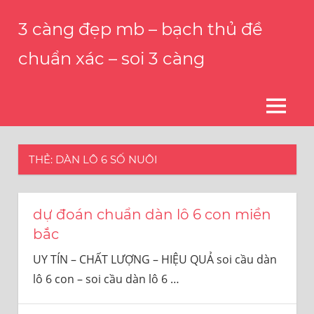
Skip
3 càng đẹp mb – bạch thủ đề
to
content
chuẩn xác – soi 3 càng
Chúng
tôi
tự
MENU
hào
là
sự
THẺ:
DÀN LÔ 6 SỐ NUÔI
lựa
chọn
hàng
dự đoán chuẩn dàn lô 6 con miền
đầu
bắc
của
hàng
UY TÍN – CHẤT LƯỢNG – HIỆU QUẢ soi cầu dàn
ngàn
lô 6 con – soi cầu dàn lô 6
…
khách
hàng
trên