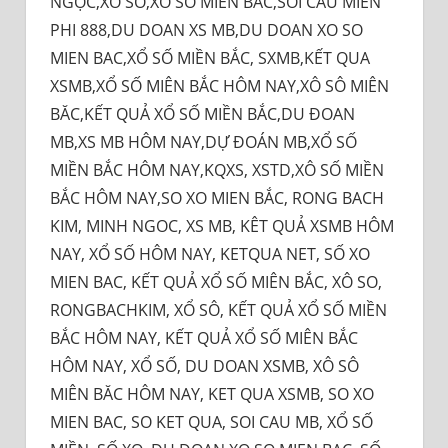
NGỌC,XÔ SỐ,XỔ SO MIỀN BẮC,SOI CAU MIEN
PHI 888,DU DOAN XS MB,DU DOAN XO SO
MIEN BAC,XỔ SỐ MIỀN BẮC, SXMB,KẾT QUA
XSMB,XỔ SỐ MIÊN BẮC HÔM NAY,XÔ SÔ MIÊN
BĂC,KẾT QUẢ XỔ SỐ MIỀN BẮC,DU ĐOAN
MB,XS MB HÔM NAY,DỰ ĐOÁN MB,XỔ SỐ
MIỀN BẮC HÔM NAY,KQXS, XSTD,XÔ SỐ MIỀN
BẮC HÔM NAY,SO XO MIEN BẮC, RONG BACH
KIM, MINH NGOC, XS MB, KÊT QUẢ XSMB HÔM
NAY, XỔ SỐ HÔM NAY, KETQUA NET, SỐ XO
MIEN BAC, KẾT QUẢ XỔ SỐ MIÊN BẮC, XÔ SO,
RONGBACHKIM, XỔ SÔ, KẾT QUẢ XỔ SỐ MIỀN
BẮC HÔM NAY, KẾT QUẢ XỔ SỐ MIÊN BẮC
HÔM NAY, XỔ SỐ, DU DOAN XSMB, XÔ SÔ
MIÊN BĂC HÔM NAY, KET QUA XSMB, SO XO
MIEN BAC, SO KET QUA, SOI CAU MB, XỔ SỐ