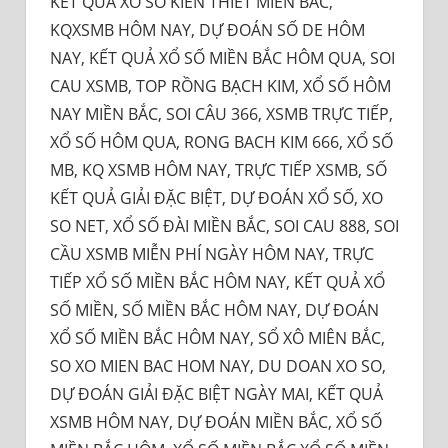
KẾT QUẢ XỔ SỐ KIẾN THIẾT MIỀN BẮC,
KQXSMB HÔM NAY, DỰ ĐOÁN SỐ DE HÔM
NAY, KẾT QUẢ XỔ SỐ MIỀN BẮC HÔM QUA, SOI
CAU XSMB, TOP RỒNG BẠCH KIM, XỔ SỐ HÔM
NAY MIỀN BẮC, SOI CÂU 366, XSMB TRỰC TIẾP,
XỔ SỐ HÔM QUA, RONG BACH KIM 666, XỔ SỐ
MB, KQ XSMB HÔM NAY, TRỰC TIẾP XSMB, SỐ
KẾT QUẢ GIẢI ĐẶC BIỆT, DỰ ĐOÁN XỔ SỐ, XO
SO NET, XỔ SỐ ĐÀI MIỀN BẮC, SOI CAU 888, SOI
CẦU XSMB MIỄN PHÍ NGÀY HÔM NAY, TRỰC
TIẾP XỔ SỐ MIỀN BẮC HÔM NAY, KẾT QUẢ XỔ
SỐ MIỀN, SỐ MIỀN BẮC HÔM NAY, DỰ ĐOÁN
XỔ SỐ MIỀN BẮC HÔM NAY, SỔ XÔ MIÊN BẮC,
SO XO MIEN BAC HOM NAY, DU DOAN XO SO,
DỰ ĐOÁN GIẢI ĐẶC BIỆT NGÀY MAI, KẾT QUẢ
XSMB HÔM NAY, DỰ ĐOÁN MIỀN BẮC, XỔ SỐ