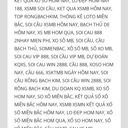
KẾT QUA XO SO HOM NAY, LÔ ĐẸP HÔM NAY
188, XSMB SOI CẦU, KET QUA XSMB HÔM NAY,
TOP RONGBACHKIM, THỐNG KÊ LOTO MIỀN
BẮC, SOI CÂU XSMB HÔM NAY, BẠCH THỦ DE
HÔM NAY, XS MB HOM QUA, SOI CAU 888
2NHAY MIEN PHI, XO SÔ MB, SOI CÂU, CẦU
BẠCH THỦ, SOMIENBAC, XÔ SỐ MB, SỐ XO MB,
SOI CAU VIP 888, SOI CẦU VIP MB, DỰ ĐOÁN
KQXS, SOI CAU WIN 2888, CẦU 888, XOSO HOM
NAY, CẦU 666, XSKTMB NGÀY HÔM NAY, SOI
CÂU RÔNG BACH KIM, SOI CẦU WIN 2888, SOI
RÔNG BACH KIM, DU DOAN KQ XSMB, XO SỐ
HOM NAY, SO XÔ MIÊN BẮC, KẾT QUẢ SỔ XÔ
MIÊN BẮC HÔM NAY, XSMB XSMN KẾT QUẢ XỐ
SỐ MIỀN BẮC HÔM NAY, LO ĐEP HOM NAY, XỔ
SỐ MIỀN BẮC HOM QUA, XỔ SO HOM NAY, SÔ