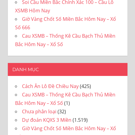
Soi Cầu Miền Bắc Chính Xác 100 – Cầu Lô
XSMB Hôm Nay
Giờ Vàng Chốt Số Miền Bắc Hôm Nay – Xổ
Số 666
Cau XSMB – Thống Kê Cầu Bạch Thủ Miền
Bắc Hôm Nay – Xổ Số
DANH MỤC
Cách Ăn Lô Đề Chiều Nay
(425)
Cau XSMB – Thống Kê Cầu Bạch Thủ Miền
Bắc Hôm Nay – Xổ Số
(1)
Chưa phân loại
(32)
Dự đoán KQXS 3 Miền
(1.519)
Giờ Vàng Chốt Số Miền Bắc Hôm Nay – Xổ