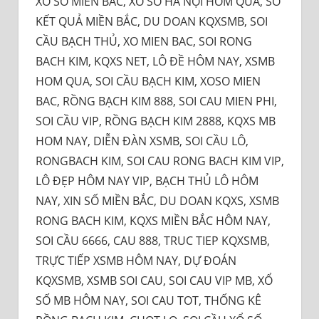
XỔ SỐ MIỀN BẮC, XỔ SỐ HÀ NỘI HÔM QUA, SỔ
KẾT QUẢ MIỀN BẮC, DU DOAN KQXSMB, SOI
CẦU BẠCH THỦ, XO MIEN BAC, SOI RONG
BACH KIM, KQXS NET, LÔ ĐỀ HÔM NAY, XSMB
HOM QUA, SOI CẦU BẠCH KIM, XOSO MIEN
BAC, RỒNG BẠCH KIM 888, SOI CAU MIEN PHI,
SOI CẦU VIP, RỒNG BẠCH KIM 2888, KQXS MB
HOM NAY, DIỄN ĐÀN XSMB, SOI CẦU LÔ,
RONGBACH KIM, SOI CAU RONG BACH KIM VIP,
LÔ ĐẸP HÔM NAY VIP, BẠCH THỦ LÔ HÔM
NAY, XIN SỐ MIỀN BẮC, DU DOAN KQXS, XSMB
RONG BACH KIM, KQXS MIỀN BẮC HÔM NAY,
SOI CẦU 6666, CAU 888, TRUC TIEP KQXSMB,
TRỰC TIẾP XSMB HÔM NAY, DỰ ĐOÁN
KQXSMB, XSMB SOI CAU, SOI CAU VIP MB, XỔ
SỐ MB HÔM NAY, SOI CAU TOT, THỐNG KÊ