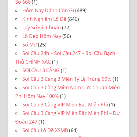
Số 666
(1)
Hôm Nay Đánh Con Gì
(489)
Kinh Nghiệm Lô Đề
(846)
Lấy Số Đề Chuẩn
(72)
Lô Đẹp Hôm Nay
(56)
Sổ Mơ
(25)
Soi Cầu 24h – Soi Cầu 247 – Soi Cầu Bạch
Thủ CHÍNH XÁC
(1)
SOI CẦU 3 CÀNG
(1)
Soi Cầu 3 Càng 3 Miền Tỷ Lệ Trúng 99%
(1)
Soi Cầu 3 Càng Miền Nam Cực Chuẩn Miễn
Phí Hôm Nay 100%
(1)
Soi Cầu 3 Càng VIP Miền Bắc Miễn Phí
(1)
Soi Cầu 3 Càng VIP Miền Bắc Miễn Phí – Dự
Đoán 247
(1)
Soi Cầu Lô Đề XSMB
(64)