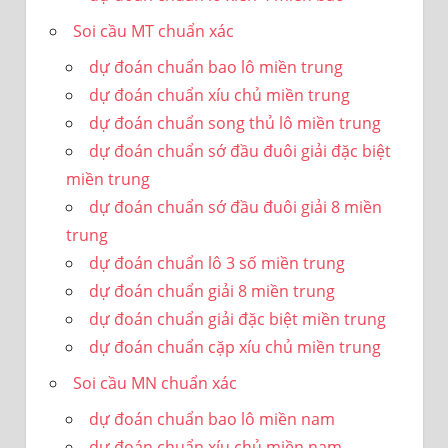
Soi cầu MT chuẩn xác
dự đoán chuẩn bao lô miền trung
dự đoán chuẩn xíu chủ miền trung
dự đoán chuẩn song thủ lô miền trung
dự đoán chuẩn sớ đầu đuôi giải đặc biệt
miền trung
dự đoán chuẩn sớ đầu đuôi giải 8 miền
trung
dự đoán chuẩn lô 3 số miền trung
dự đoán chuẩn giải 8 miền trung
dự đoán chuẩn giải đặc biệt miền trung
dự đoán chuẩn cặp xíu chủ miền trung
Soi cầu MN chuẩn xác
dự đoán chuẩn bao lô miền nam
dự đoán chuẩn xíu chủ miền nam