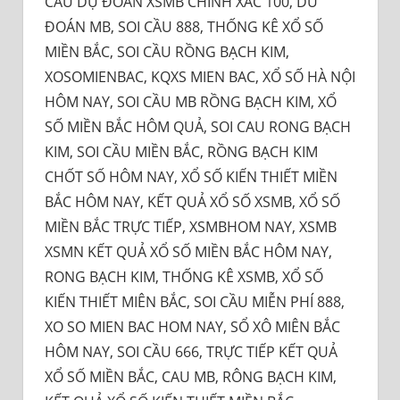
CẦU DỰ ĐOÁN XSMB CHÍNH XÁC 100, DU
ĐOÁN MB, SOI CẦU 888, THỐNG KÊ XỔ SỐ
MIỀN BẮC, SOI CẦU RỒNG BẠCH KIM,
XOSOMIENBAC, KQXS MIEN BAC, XỔ SỐ HÀ NỘI
HÔM NAY, SOI CẦU MB RỒNG BẠCH KIM, XỔ
SỐ MIỀN BẮC HÔM QUẢ, SOI CAU RONG BẠCH
KIM, SOI CẦU MIỀN BẮC, RỒNG BẠCH KIM
CHỐT SỐ HÔM NAY, XỔ SỐ KIẾN THIẾT MIỀN
BẮC HÔM NAY, KẾT QUẢ XỔ SỐ XSMB, XỔ SỐ
MIỀN BẮC TRỰC TIẾP, XSMBHOM NAY, XSMB
XSMN KẾT QUẢ XỔ SỐ MIỀN BẮC HÔM NAY,
RONG BẠCH KIM, THỐNG KÊ XSMB, XỔ SỐ
KIẾN THIẾT MIÊN BẮC, SOI CẦU MIỄN PHÍ 888,
XO SO MIEN BAC HOM NAY, SỔ XÔ MIÊN BẮC
HÔM NAY, SOI CẦU 666, TRỰC TIẾP KẾT QUẢ
XỔ SỐ MIỀN BẮC, CAU MB, RÔNG BẠCH KIM,