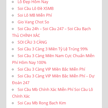
Lô Đẹp Hôm Nay
Soi Cầu Lô Đề XSMB
Soi Lô MB Miễn Phí
Gio Vang Chot So
Soi Cầu 24h – Soi Cầu 247 – Soi Cầu Bạch
Thủ CHÍNH XÁC
SOI CẦU 3 CÀNG
Soi Cầu 3 Càng 3 Miền Tỷ Lệ Trúng 99%
Soi Cầu 3 Càng Miền Nam Cực Chuẩn Miễn
Phí Hôm Nay 100%
Soi Cầu 3 Càng VIP Miền Bắc Miễn Phí
Soi Cầu 3 Càng VIP Miền Bắc Miễn Phí – Dự
Đoán 247
Soi Cầu Mb Chính Xác Miễn Phí Soi Cầu Lô
Chính Xác
Soi Cau Mb Rong Bach Kim