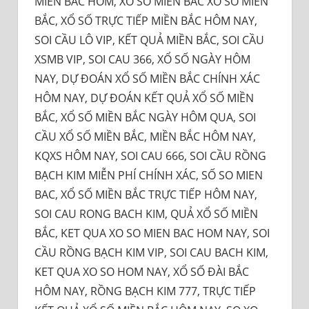
MIỀN BẮC HÔM, XỔ SỐ MIỀN BẮC XỔ SỐ MIỀN
BẮC, XỔ SỐ TRỰC TIẾP MIỀN BẮC HÔM NAY,
SOI CẦU LÔ VIP, KẾT QUẢ MIỀN BẮC, SOI CẦU
XSMB VIP, SOI CAU 366, XỔ SỐ NGÀY HÔM
NAY, DỰ ĐOÁN XỔ SỐ MIỀN BẮC CHÍNH XÁC
HÔM NAY, DỰ ĐOÁN KẾT QUẢ XỔ SỐ MIỀN
BẮC, XỔ SỐ MIỀN BẮC NGÀY HÔM QUA, SOI
CẦU XỔ SỐ MIỀN BẮC, MIỀN BẮC HÔM NAY,
KQXS HÔM NAY, SOI CAU 666, SOI CẦU RỒNG
BẠCH KIM MIỄN PHÍ CHÍNH XÁC, SỐ SO MIEN
BAC, XỔ SỐ MIỀN BẮC TRỰC TIẾP HÔM NAY,
SOI CAU RONG BACH KIM, QUẢ XỔ SỐ MIỀN
BẮC, KET QUA XO SO MIEN BAC HOM NAY, SOI
CẦU RỒNG BẠCH KIM VIP, SOI CAU BACH KIM,
KET QUA XO SO HOM NAY, XỔ SỐ ĐÀI BẮC
HÔM NAY, RỒNG BẠCH KIM 777, TRỰC TIẾP