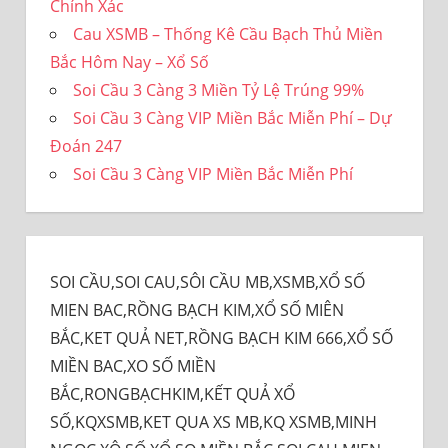
Chính Xác
Cau XSMB – Thống Kê Cầu Bạch Thủ Miền
Bắc Hôm Nay – Xổ Số
Soi Cầu 3 Càng 3 Miền Tỷ Lệ Trúng 99%
Soi Cầu 3 Càng VIP Miền Bắc Miễn Phí – Dự
Đoán 247
Soi Cầu 3 Càng VIP Miền Bắc Miễn Phí
SOI CẦU,SOI CAU,SÔI CẦU MB,XSMB,XỔ SỐ
MIEN BAC,RỒNG BẠCH KIM,XỔ SỐ MIÊN
BẮC,KET QUẢ NET,RỒNG BẠCH KIM 666,XỔ SỐ
MIỀN BAC,XO SỐ MIỀN
BẮC,RONGBẠCHKIM,KẾT QUẢ XỔ
SỐ,KQXSMB,KET QUA XS MB,KQ XSMB,MINH