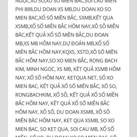
NGỌC,XÔ SỐ,XỔ SO MIỀN BẮC,SOI CAU MIEN
PHI 888,DU DOAN XS MB,DU DOAN XO SO
MIEN BAC,XỔ SỐ MIỀN BẮC, SXMB,KẾT QUA
XSMB,XỔ SỐ MIÊN BẮC HÔM NAY,XÔ SÔ MIÊN
BĂC,KẾT QUẢ XỔ SỐ MIỀN BẮC,DU ĐOAN
MB,XS MB HÔM NAY,DỰ ĐOÁN MB,XỔ SỐ
MIỀN BẮC HÔM NAY,KQXS, XSTD,XÔ SỐ MIỀN
BẮC HÔM NAY,SO XO MIEN BẮC, RONG BACH
KIM, MINH NGOC, XS MB, KÊT QUẢ XSMB HÔM
NAY, XỔ SỐ HÔM NAY, KETQUA NET, SỐ XO
MIEN BAC, KẾT QUẢ XỔ SỐ MIÊN BẮC, XÔ SO,
RONGBACHKIM, XỔ SÔ, KẾT QUẢ XỔ SỐ MIỀN
BẮC HÔM NAY, KẾT QUẢ XỔ SỐ MIÊN BẮC
HÔM NAY, XỔ SỐ, DU DOAN XSMB, XÔ SÔ
MIÊN BĂC HÔM NAY, KET QUA XSMB, SO XO
MIEN BAC, SO KET QUA, SOI CAU MB, XỔ SỐ