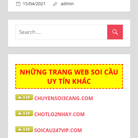
15/04/2021
admin
cả
nước.
NHỮNG TRANG WEB SOI CẦU
UY TÍN KHÁC
CHUYENSOI3CANG.COM
CHOTLO2NHAY.COM
SOICAU247VIP.COM