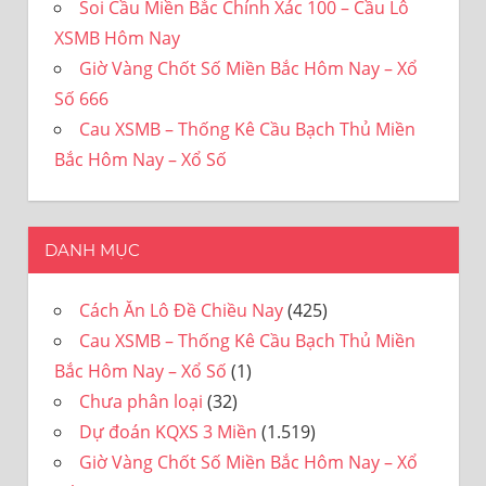
Soi Cầu Miền Bắc Chính Xác 100 – Cầu Lô
XSMB Hôm Nay
Giờ Vàng Chốt Số Miền Bắc Hôm Nay – Xổ
Số 666
Cau XSMB – Thống Kê Cầu Bạch Thủ Miền
Bắc Hôm Nay – Xổ Số
DANH MỤC
Cách Ăn Lô Đề Chiều Nay
(425)
Cau XSMB – Thống Kê Cầu Bạch Thủ Miền
Bắc Hôm Nay – Xổ Số
(1)
Chưa phân loại
(32)
Dự đoán KQXS 3 Miền
(1.519)
Giờ Vàng Chốt Số Miền Bắc Hôm Nay – Xổ