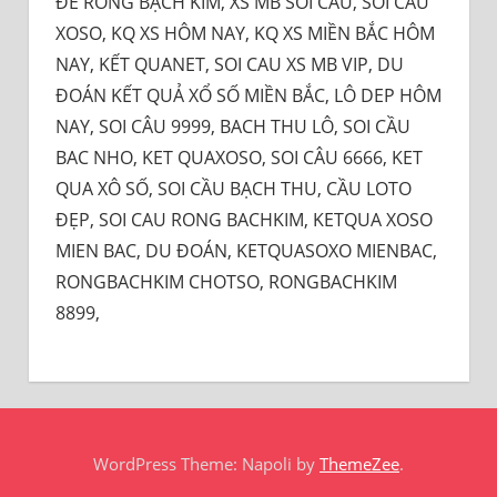
ĐỀ RỒNG BẠCH KIM, XS MB SOI CAU, SOI CAU
XOSO, KQ XS HÔM NAY, KQ XS MIỀN BẮC HÔM
NAY, KẾT QUANET, SOI CAU XS MB VIP, DU
ĐOÁN KẾT QUẢ XỔ SỐ MIỀN BẮC, LÔ DEP HÔM
NAY, SOI CÂU 9999, BACH THU LÔ, SOI CẦU
BAC NHO, KET QUAXOSO, SOI CÂU 6666, KET
QUA XÔ SỐ, SOI CẦU BẠCH THU, CẦU LOTO
ĐẸP, SOI CAU RONG BACHKIM, KETQUA XOSO
MIEN BAC, DU ĐOÁN, KETQUASOXO MIENBAC,
RONGBACHKIM CHOTSO, RONGBACHKIM
8899,
WordPress Theme: Napoli by
ThemeZee
.