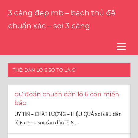
Skip
3 càng đẹp mb – bạch thủ đề
to
content
chuẩn xác – soi 3 càng
Chúng
tôi
tự
MENU
hào
là
sự
THẺ:
DÀN LÔ 6 SỐ TÔ LÀ GÌ
lựa
chọn
hàng
dự đoán chuẩn dàn lô 6 con miền
đầu
bắc
của
hàng
UY TÍN – CHẤT LƯỢNG – HIỆU QUẢ soi cầu dàn
ngàn
lô 6 con – soi cầu dàn lô 6
…
khách
hàng
trên