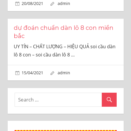
20/08/2021
admin
cả
nước.
dự đoán chuẩn dàn lô 8 con miền
bắc
UY TÍN – CHẤT LƯỢNG – HIỆU QUẢ soi cầu dàn
lô 8 con – soi cầu dàn lô 8
…
15/04/2021
admin