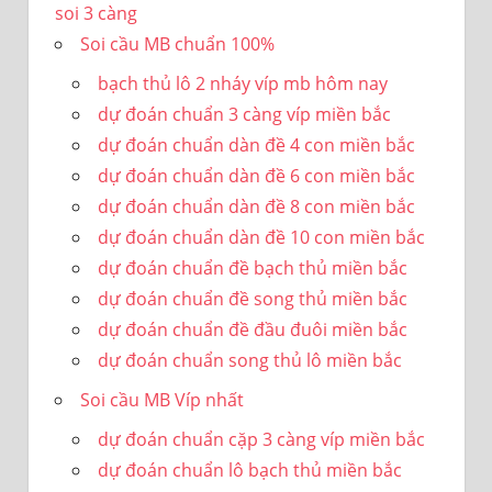
soi 3 càng
Soi cầu MB chuẩn 100%
bạch thủ lô 2 nháy víp mb hôm nay
dự đoán chuẩn 3 càng víp miền bắc
dự đoán chuẩn dàn đề 4 con miền bắc
dự đoán chuẩn dàn đề 6 con miền bắc
dự đoán chuẩn dàn đề 8 con miền bắc
dự đoán chuẩn dàn đề 10 con miền bắc
dự đoán chuẩn đề bạch thủ miền bắc
dự đoán chuẩn đề song thủ miền bắc
dự đoán chuẩn đề đầu đuôi miền bắc
dự đoán chuẩn song thủ lô miền bắc
Soi cầu MB Víp nhất
dự đoán chuẩn cặp 3 càng víp miền bắc
dự đoán chuẩn lô bạch thủ miền bắc