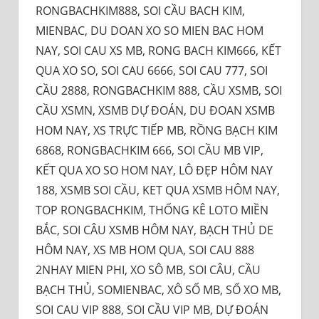
RONGBACHKIM888, SOI CẦU BACH KIM,
MIENBAC, DU DOAN XO SO MIEN BAC HOM
NAY, SOI CAU XS MB, RONG BACH KIM666, KẾT
QUA XO SO, SOI CAU 6666, SOI CAU 777, SOI
CẦU 2888, RONGBACHKIM 888, CẦU XSMB, SOI
CẦU XSMN, XSMB DỰ ĐOÁN, DU ĐOAN XSMB
HOM NAY, XS TRỰC TIẾP MB, RỒNG BẠCH KIM
6868, RONGBACHKIM 666, SOI CẦU MB VIP,
KẾT QUA XO SO HOM NAY, LÔ ĐẸP HÔM NAY
188, XSMB SOI CẦU, KET QUA XSMB HÔM NAY,
TOP RONGBACHKIM, THỐNG KÊ LOTO MIỀN
BẮC, SOI CÂU XSMB HÔM NAY, BẠCH THỦ DE
HÔM NAY, XS MB HOM QUA, SOI CAU 888
2NHAY MIEN PHI, XO SÔ MB, SOI CÂU, CẦU
BẠCH THỦ, SOMIENBAC, XÔ SỐ MB, SỐ XO MB,
SOI CAU VIP 888, SOI CẦU VIP MB, DỰ ĐOÁN