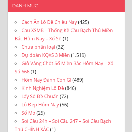
DANH MỤC
Cách Ăn Lô Đề Chiều Nay
(425)
Cau XSMB – Thống Kê Cầu Bạch Thủ Miền
Bắc Hôm Nay – Xổ Số
(1)
Chưa phân loại
(32)
Dự đoán KQXS 3 Miền
(1.519)
Giờ Vàng Chốt Số Miền Bắc Hôm Nay – Xổ
Số 666
(1)
Hôm Nay Đánh Con Gì
(489)
Kinh Nghiệm Lô Đề
(846)
Lấy Số Đề Chuẩn
(72)
Lô Đẹp Hôm Nay
(56)
Sổ Mơ
(25)
Soi Cầu 24h – Soi Cầu 247 – Soi Cầu Bạch
Thủ CHÍNH XÁC
(1)