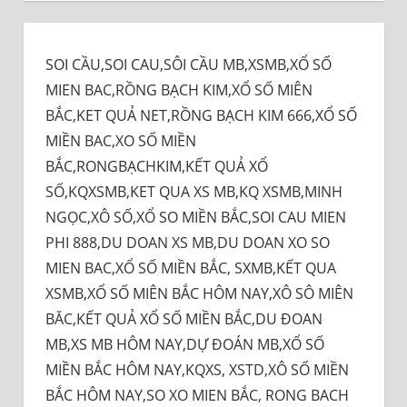
SOI CẦU,SOI CAU,SÔI CẦU MB,XSMB,XỔ SỐ
MIEN BAC,RỒNG BẠCH KIM,XỔ SỐ MIÊN
BẮC,KET QUẢ NET,RỒNG BẠCH KIM 666,XỔ SỐ
MIỀN BAC,XO SỐ MIỀN
BẮC,RONGBẠCHKIM,KẾT QUẢ XỔ
SỐ,KQXSMB,KET QUA XS MB,KQ XSMB,MINH
NGỌC,XÔ SỐ,XỔ SO MIỀN BẮC,SOI CAU MIEN
PHI 888,DU DOAN XS MB,DU DOAN XO SO
MIEN BAC,XỔ SỐ MIỀN BẮC, SXMB,KẾT QUA
XSMB,XỔ SỐ MIÊN BẮC HÔM NAY,XÔ SÔ MIÊN
BĂC,KẾT QUẢ XỔ SỐ MIỀN BẮC,DU ĐOAN
MB,XS MB HÔM NAY,DỰ ĐOÁN MB,XỔ SỐ
MIỀN BẮC HÔM NAY,KQXS, XSTD,XÔ SỐ MIỀN
BẮC HÔM NAY,SO XO MIEN BẮC, RONG BACH