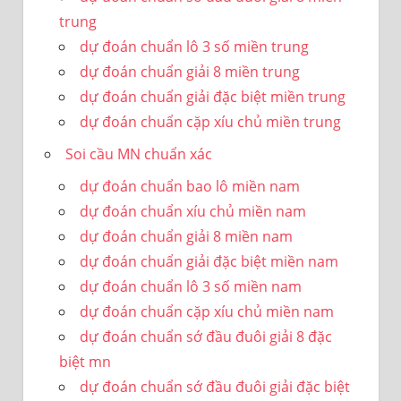
trung
dự đoán chuẩn lô 3 số miền trung
dự đoán chuẩn giải 8 miền trung
dự đoán chuẩn giải đặc biệt miền trung
dự đoán chuẩn cặp xíu chủ miền trung
Soi cầu MN chuẩn xác
dự đoán chuẩn bao lô miền nam
dự đoán chuẩn xíu chủ miền nam
dự đoán chuẩn giải 8 miền nam
dự đoán chuẩn giải đặc biệt miền nam
dự đoán chuẩn lô 3 số miền nam
dự đoán chuẩn cặp xíu chủ miền nam
dự đoán chuẩn sớ đầu đuôi giải 8 đặc
biệt mn
dự đoán chuẩn sớ đầu đuôi giải đặc biệt