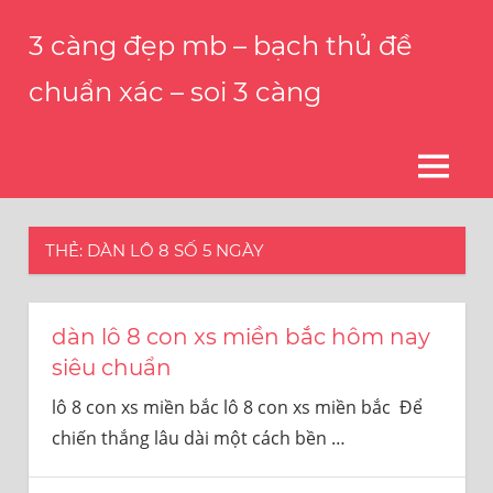
Skip
3 càng đẹp mb – bạch thủ đề
to
content
chuẩn xác – soi 3 càng
Chúng
tôi
tự
MENU
hào
là
sự
THẺ:
DÀN LÔ 8 SỐ 5 NGÀY
lựa
chọn
hàng
dàn lô 8 con xs miền bắc hôm nay
đầu
siêu chuẩn
của
hàng
lô 8 con xs miền bắc lô 8 con xs miền bắc Để
ngàn
chiến thắng lâu dài một cách bền
…
khách
hàng
trên