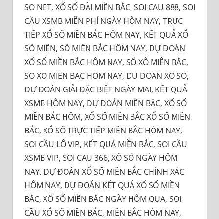
SO NET, XỔ SỐ ĐÀI MIỀN BẮC, SOI CAU 888, SOI
CẦU XSMB MIỄN PHÍ NGÀY HÔM NAY, TRỰC
TIẾP XỔ SỐ MIỀN BẮC HÔM NAY, KẾT QUẢ XỔ
SỐ MIỀN, SỐ MIỀN BẮC HÔM NAY, DỰ ĐOÁN
XỔ SỐ MIỀN BẮC HÔM NAY, SỔ XÔ MIÊN BẮC,
SO XO MIEN BAC HOM NAY, DU DOAN XO SO,
DỰ ĐOÁN GIẢI ĐẶC BIỆT NGÀY MAI, KẾT QUẢ
XSMB HÔM NAY, DỰ ĐOÁN MIỀN BẮC, XỔ SỐ
MIỀN BẮC HÔM, XỔ SỐ MIỀN BẮC XỔ SỐ MIỀN
BẮC, XỔ SỐ TRỰC TIẾP MIỀN BẮC HÔM NAY,
SOI CẦU LÔ VIP, KẾT QUẢ MIỀN BẮC, SOI CẦU
XSMB VIP, SOI CAU 366, XỔ SỐ NGÀY HÔM
NAY, DỰ ĐOÁN XỔ SỐ MIỀN BẮC CHÍNH XÁC
HÔM NAY, DỰ ĐOÁN KẾT QUẢ XỔ SỐ MIỀN
BẮC, XỔ SỐ MIỀN BẮC NGÀY HÔM QUA, SOI
CẦU XỔ SỐ MIỀN BẮC, MIỀN BẮC HÔM NAY,