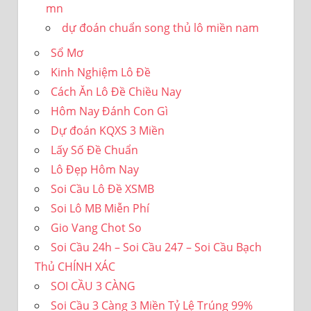
mn
dự đoán chuẩn song thủ lô miền nam
Sổ Mơ
Kinh Nghiệm Lô Đề
Cách Ăn Lô Đề Chiều Nay
Hôm Nay Đánh Con Gì
Dự đoán KQXS 3 Miền
Lấy Số Đề Chuẩn
Lô Đẹp Hôm Nay
Soi Cầu Lô Đề XSMB
Soi Lô MB Miễn Phí
Gio Vang Chot So
Soi Cầu 24h – Soi Cầu 247 – Soi Cầu Bạch
Thủ CHÍNH XÁC
SOI CẦU 3 CÀNG
Soi Cầu 3 Càng 3 Miền Tỷ Lệ Trúng 99%