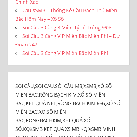
Chính Xác
Cau XSMB – Thống Kê Cầu Bạch Thủ Miền
Bắc Hôm Nay – Xổ Số
Soi Cầu 3 Càng 3 Miền Tỷ Lệ Trúng 99%
Soi Cầu 3 Càng VIP Miền Bắc Miễn Phí – Dự
Đoán 247
Soi Cầu 3 Càng VIP Miền Bắc Miễn Phí
SOI CẦU,SOI CAU,SÔI CẦU MB,XSMB,XỔ SỐ
MIEN BAC,RỒNG BẠCH KIM,XỔ SỐ MIÊN
BẮC,KET QUẢ NET,RỒNG BẠCH KIM 666,XỔ SỐ
MIỀN BAC,XO SỐ MIỀN
BẮC,RONGBẠCHKIM,KẾT QUẢ XỔ
SỐ,KQXSMB,KET QUA XS MB,KQ XSMB,MINH