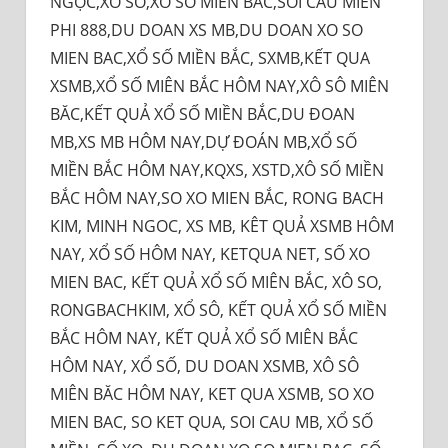
NGỌC,XÔ SỐ,XỔ SO MIỀN BẮC,SOI CAU MIEN
PHI 888,DU DOAN XS MB,DU DOAN XO SO
MIEN BAC,XỔ SỐ MIỀN BẮC, SXMB,KẾT QUA
XSMB,XỔ SỐ MIÊN BẮC HÔM NAY,XÔ SÔ MIÊN
BĂC,KẾT QUẢ XỔ SỐ MIỀN BẮC,DU ĐOAN
MB,XS MB HÔM NAY,DỰ ĐOÁN MB,XỔ SỐ
MIỀN BẮC HÔM NAY,KQXS, XSTD,XÔ SỐ MIỀN
BẮC HÔM NAY,SO XO MIEN BẮC, RONG BACH
KIM, MINH NGOC, XS MB, KÊT QUẢ XSMB HÔM
NAY, XỔ SỐ HÔM NAY, KETQUA NET, SỐ XO
MIEN BAC, KẾT QUẢ XỔ SỐ MIÊN BẮC, XÔ SO,
RONGBACHKIM, XỔ SÔ, KẾT QUẢ XỔ SỐ MIỀN
BẮC HÔM NAY, KẾT QUẢ XỔ SỐ MIÊN BẮC
HÔM NAY, XỔ SỐ, DU DOAN XSMB, XÔ SÔ
MIÊN BĂC HÔM NAY, KET QUA XSMB, SO XO
MIEN BAC, SO KET QUA, SOI CAU MB, XỔ SỐ