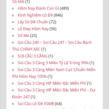
Số 666
(1)
Hôm Nay Đánh Con Gì
(489)
Kinh Nghiệm Lô Đề
(846)
Lấy Số Đề Chuẩn
(72)
Lô Đẹp Hôm Nay
(56)
Sổ Mơ
(25)
Soi Cầu 24h – Soi Cầu 247 – Soi Cầu Bạch
Thủ CHÍNH XÁC
(1)
SOI CẦU 3 CÀNG
(1)
Soi Cầu 3 Càng 3 Miền Tỷ Lệ Trúng 99%
(1)
Soi Cầu 3 Càng Miền Nam Cực Chuẩn Miễn
Phí Hôm Nay 100%
(1)
Soi Cầu 3 Càng VIP Miền Bắc Miễn Phí
(1)
Soi Cầu 3 Càng VIP Miền Bắc Miễn Phí – Dự
Đoán 247
(1)
Soi Cầu Lô Đề XSMB
(64)