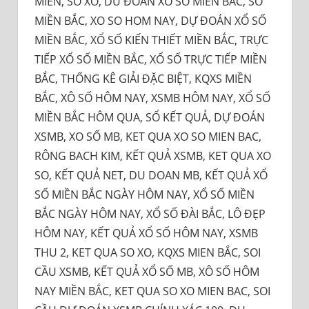
MIỀN, SỐ XO, DU ĐOAN XO SO MIEN BAC, SỐ
MIỀN BẮC, XO SO HOM NAY, DỰ ĐOÁN XỔ SỐ
MIỀN BẮC, XỔ SỐ KIẾN THIẾT MIỀN BẮC, TRỰC
TIẾP XỔ SỐ MIỀN BẮC, XỔ SỐ TRỰC TIẾP MIỀN
BẮC, THỐNG KÊ GIẢI ĐẶC BIỆT, KQXS MIỀN
BẮC, XÔ SỐ HÔM NAY, XSMB HÔM NAY, XỔ SỐ
MIỀN BẮC HÔM QUA, SỔ KẾT QUẢ, DỰ ĐOÁN
XSMB, XO SỐ MB, KET QUA XO SO MIEN BAC,
RÔNG BACH KIM, KẾT QUẢ XSMB, KET QUA XO
SO, KẾT QUẢ NET, DU DOAN MB, KẾT QUẢ XỔ
SỐ MIỀN BẮC NGÀY HÔM NAY, XỔ SỐ MIỀN
BẮC NGÀY HÔM NAY, XỔ SỐ ĐÀI BẮC, LÔ ĐẸP
HÔM NAY, KẾT QUẢ XỔ SỐ HÔM NAY, XSMB
THU 2, KET QUA SO XO, KQXS MIEN BẮC, SOI
CẦU XSMB, KẾT QUẢ XỔ SỐ MB, XÔ SỐ HÔM
NAY MIỀN BẮC, KET QUA SO XO MIEN BAC, SOI