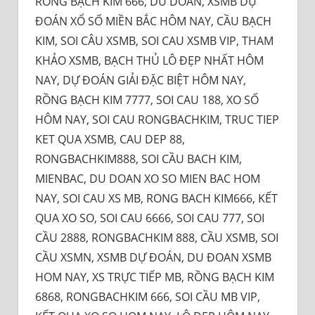
RỒNG BẠCH KIM 666, DU DOAN, XSMB DỰ
ĐOÁN XỔ SỐ MIỀN BẮC HÔM NAY, CẦU BẠCH
KIM, SOI CÂU XSMB, SOI CAU XSMB VIP, THAM
KHẢO XSMB, BẠCH THỦ LÔ ĐẸP NHẤT HÔM
NAY, DỰ ĐOÁN GIẢI ĐẶC BIỆT HÔM NAY,
RỒNG BẠCH KIM 7777, SOI CAU 188, XO SỐ
HÔM NAY, SOI CAU RONGBACHKIM, TRUC TIEP
KET QUA XSMB, CAU DEP 88,
RONGBACHKIM888, SOI CẦU BACH KIM,
MIENBAC, DU DOAN XO SO MIEN BAC HOM
NAY, SOI CAU XS MB, RONG BACH KIM666, KẾT
QUA XO SO, SOI CAU 6666, SOI CAU 777, SOI
CẦU 2888, RONGBACHKIM 888, CẦU XSMB, SOI
CẦU XSMN, XSMB DỰ ĐOÁN, DU ĐOAN XSMB
HOM NAY, XS TRỰC TIẾP MB, RỒNG BẠCH KIM
6868, RONGBACHKIM 666, SOI CẦU MB VIP,