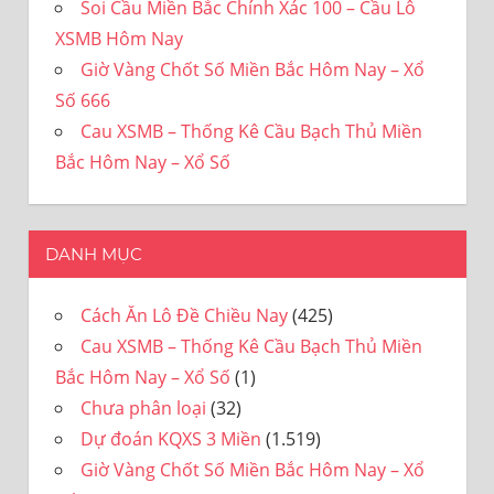
Soi Cầu Miền Bắc Chính Xác 100 – Cầu Lô
XSMB Hôm Nay
Giờ Vàng Chốt Số Miền Bắc Hôm Nay – Xổ
Số 666
Cau XSMB – Thống Kê Cầu Bạch Thủ Miền
Bắc Hôm Nay – Xổ Số
DANH MỤC
Cách Ăn Lô Đề Chiều Nay
(425)
Cau XSMB – Thống Kê Cầu Bạch Thủ Miền
Bắc Hôm Nay – Xổ Số
(1)
Chưa phân loại
(32)
Dự đoán KQXS 3 Miền
(1.519)
Giờ Vàng Chốt Số Miền Bắc Hôm Nay – Xổ