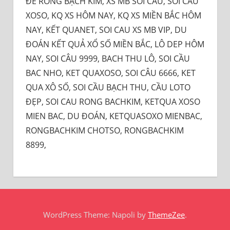
ĐỀ RỒNG BẠCH KIM, XS MB SOI CAU, SOI CAU
XOSO, KQ XS HÔM NAY, KQ XS MIỀN BẮC HÔM
NAY, KẾT QUANET, SOI CAU XS MB VIP, DU
ĐOÁN KẾT QUẢ XỔ SỐ MIỀN BẮC, LÔ DEP HÔM
NAY, SOI CÂU 9999, BACH THU LÔ, SOI CẦU
BAC NHO, KET QUAXOSO, SOI CÂU 6666, KET
QUA XÔ SỐ, SOI CẦU BẠCH THU, CẦU LOTO
ĐẸP, SOI CAU RONG BACHKIM, KETQUA XOSO
MIEN BAC, DU ĐOÁN, KETQUASOXO MIENBAC,
RONGBACHKIM CHOTSO, RONGBACHKIM
8899,
WordPress Theme: Napoli by
ThemeZee
.