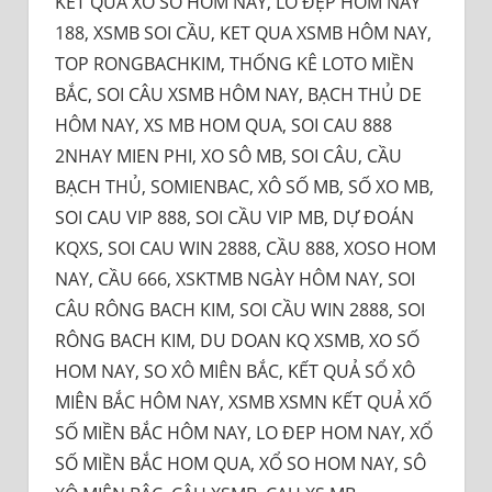
KẾT QUA XO SO HOM NAY, LÔ ĐẸP HÔM NAY
188, XSMB SOI CẦU, KET QUA XSMB HÔM NAY,
TOP RONGBACHKIM, THỐNG KÊ LOTO MIỀN
BẮC, SOI CÂU XSMB HÔM NAY, BẠCH THỦ DE
HÔM NAY, XS MB HOM QUA, SOI CAU 888
2NHAY MIEN PHI, XO SÔ MB, SOI CÂU, CẦU
BẠCH THỦ, SOMIENBAC, XÔ SỐ MB, SỐ XO MB,
SOI CAU VIP 888, SOI CẦU VIP MB, DỰ ĐOÁN
KQXS, SOI CAU WIN 2888, CẦU 888, XOSO HOM
NAY, CẦU 666, XSKTMB NGÀY HÔM NAY, SOI
CÂU RÔNG BACH KIM, SOI CẦU WIN 2888, SOI
RÔNG BACH KIM, DU DOAN KQ XSMB, XO SỐ
HOM NAY, SO XÔ MIÊN BẮC, KẾT QUẢ SỔ XÔ
MIÊN BẮC HÔM NAY, XSMB XSMN KẾT QUẢ XỐ
SỐ MIỀN BẮC HÔM NAY, LO ĐEP HOM NAY, XỔ
SỐ MIỀN BẮC HOM QUA, XỔ SO HOM NAY, SÔ