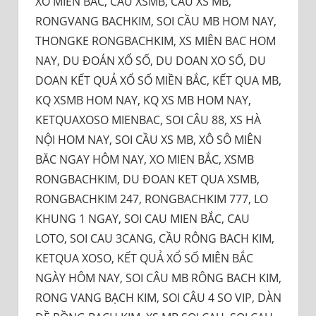
XÔ MIÊN BÂC, CÂU XSMB, CAU XS MB,
RONGVANG BACHKIM, SOI CẦU MB HOM NAY,
THONGKE RONGBACHKIM, XS MIÊN BAC HOM
NAY, DU ĐOÁN XỔ SỐ, DU DOAN XO SỐ, DU
DOAN KẾT QUẢ XỔ SỐ MIỀN BẮC, KẾT QUA MB,
KQ XSMB HOM NAY, KQ XS MB HOM NAY,
KETQUAXOSO MIENBAC, SOI CÂU 88, XS HÀ
NỘI HOM NAY, SOI CẦU XS MB, XÔ SÔ MIÊN
BĂC NGAY HÔM NAY, XO MIEN BẮC, XSMB
RONGBACHKIM, DU ĐOAN KET QUA XSMB,
RONGBACHKIM 247, RONGBACHKIM 777, LO
KHUNG 1 NGAY, SOI CAU MIEN BẮC, CAU
LOTO, SOI CAU 3CANG, CẦU RÔNG BACH KIM,
KETQUA XOSO, KẾT QUẢ XỔ SỐ MIÊN BẮC
NGÀY HÔM NAY, SOI CÂU MB RÔNG BACH KIM,
RONG VANG BẠCH KIM, SOI CÂU 4 SO VIP, DÀN