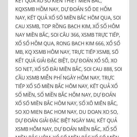
KẾT QUẢ XỔ SỐ KIẾN THIẾT MIỀN BẮC,
KQXSMB HÔM NAY, DỰ ĐOÁN SỐ DE HÔM
NAY, KẾT QUẢ XỔ SỐ MIỀN BẮC HÔM QUA, SOI
CAU XSMB, TOP RỒNG BẠCH KIM, XỔ SỐ HÔM
NAY MIỀN BẮC, SOI CÂU 366, XSMB TRỰC TIẾP,
XỔ SỐ HÔM QUA, RONG BACH KIM 666, XỔ SỐ
MB, KQ XSMB HÔM NAY, TRỰC TIẾP XSMB, SỐ
KẾT QUẢ GIẢI ĐẶC BIỆT, DỰ ĐOÁN XỔ SỐ, XO
SO NET, XỔ SỐ ĐÀI MIỀN BẮC, SOI CAU 888, SOI
CẦU XSMB MIỄN PHÍ NGÀY HÔM NAY, TRỰC
TIẾP XỔ SỐ MIỀN BẮC HÔM NAY, KẾT QUẢ XỔ
SỐ MIỀN, SỐ MIỀN BẮC HÔM NAY, DỰ ĐOÁN
XỔ SỐ MIỀN BẮC HÔM NAY, SỔ XÔ MIÊN BẮC,
SO XO MIEN BAC HOM NAY, DU DOAN XO SO,
DỰ ĐOÁN GIẢI ĐẶC BIỆT NGÀY MAI, KẾT QUẢ
XSMB HÔM NAY, DỰ ĐOÁN MIỀN BẮC, XỔ SỐ