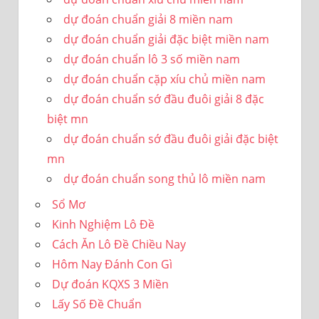
dự đoán chuẩn giải 8 miền nam
dự đoán chuẩn giải đặc biệt miền nam
dự đoán chuẩn lô 3 số miền nam
dự đoán chuẩn cặp xíu chủ miền nam
dự đoán chuẩn sớ đầu đuôi giải 8 đặc
biệt mn
dự đoán chuẩn sớ đầu đuôi giải đặc biệt
mn
dự đoán chuẩn song thủ lô miền nam
Sổ Mơ
Kinh Nghiệm Lô Đề
Cách Ăn Lô Đề Chiều Nay
Hôm Nay Đánh Con Gì
Dự đoán KQXS 3 Miền
Lấy Số Đề Chuẩn