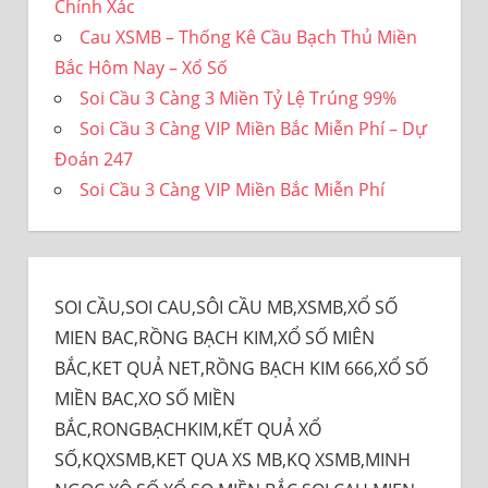
Chính Xác
Cau XSMB – Thống Kê Cầu Bạch Thủ Miền
Bắc Hôm Nay – Xổ Số
Soi Cầu 3 Càng 3 Miền Tỷ Lệ Trúng 99%
Soi Cầu 3 Càng VIP Miền Bắc Miễn Phí – Dự
Đoán 247
Soi Cầu 3 Càng VIP Miền Bắc Miễn Phí
SOI CẦU,SOI CAU,SÔI CẦU MB,XSMB,XỔ SỐ
MIEN BAC,RỒNG BẠCH KIM,XỔ SỐ MIÊN
BẮC,KET QUẢ NET,RỒNG BẠCH KIM 666,XỔ SỐ
MIỀN BAC,XO SỐ MIỀN
BẮC,RONGBẠCHKIM,KẾT QUẢ XỔ
SỐ,KQXSMB,KET QUA XS MB,KQ XSMB,MINH