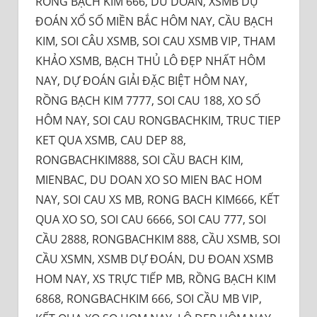
RỒNG BẠCH KIM 666, DU DOAN, XSMB DỰ
ĐOÁN XỔ SỐ MIỀN BẮC HÔM NAY, CẦU BẠCH
KIM, SOI CÂU XSMB, SOI CAU XSMB VIP, THAM
KHẢO XSMB, BẠCH THỦ LÔ ĐẸP NHẤT HÔM
NAY, DỰ ĐOÁN GIẢI ĐẶC BIỆT HÔM NAY,
RỒNG BẠCH KIM 7777, SOI CAU 188, XO SỐ
HÔM NAY, SOI CAU RONGBACHKIM, TRUC TIEP
KET QUA XSMB, CAU DEP 88,
RONGBACHKIM888, SOI CẦU BACH KIM,
MIENBAC, DU DOAN XO SO MIEN BAC HOM
NAY, SOI CAU XS MB, RONG BACH KIM666, KẾT
QUA XO SO, SOI CAU 6666, SOI CAU 777, SOI
CẦU 2888, RONGBACHKIM 888, CẦU XSMB, SOI
CẦU XSMN, XSMB DỰ ĐOÁN, DU ĐOAN XSMB
HOM NAY, XS TRỰC TIẾP MB, RỒNG BẠCH KIM
6868, RONGBACHKIM 666, SOI CẦU MB VIP,