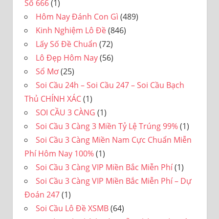
Số 666
(1)
Hôm Nay Đánh Con Gì
(489)
Kinh Nghiệm Lô Đề
(846)
Lấy Số Đề Chuẩn
(72)
Lô Đẹp Hôm Nay
(56)
Sổ Mơ
(25)
Soi Cầu 24h – Soi Cầu 247 – Soi Cầu Bạch
Thủ CHÍNH XÁC
(1)
SOI CẦU 3 CÀNG
(1)
Soi Cầu 3 Càng 3 Miền Tỷ Lệ Trúng 99%
(1)
Soi Cầu 3 Càng Miền Nam Cực Chuẩn Miễn
Phí Hôm Nay 100%
(1)
Soi Cầu 3 Càng VIP Miền Bắc Miễn Phí
(1)
Soi Cầu 3 Càng VIP Miền Bắc Miễn Phí – Dự
Đoán 247
(1)
Soi Cầu Lô Đề XSMB
(64)