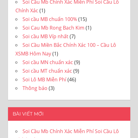
Soi Cầu Mb Chính Xác Miễn Phí Soi Cầu Lô
Chính Xác
(1)
Soi cầu MB chuẩn 100%
(15)
Soi Cau Mb Rong Bach Kim
(1)
Soi cầu MB Víp nhất
(7)
Soi Cầu Miền Bắc Chính Xác 100 – Cầu Lô
XSMB Hôm Nay
(1)
Soi cầu MN chuẩn xác
(9)
Soi cầu MT chuẩn xác
(9)
Soi Lô MB Miễn Phí
(46)
Thông báo
(3)
BÀI VIẾT MỚI
Soi Cầu Mb Chính Xác Miễn Phí Soi Cầu Lô