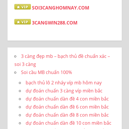
SOI3CANGHOMNAY.COM
3CANGWIN288.COM
3 càng đẹp mb – bạch thủ đề chuẩn xác –
soi 3 càng
Soi cầu MB chuẩn 100%
bạch thủ lô 2 nháy víp mb hôm nay
dự đoán chuẩn 3 càng víp miền bắc
dự đoán chuẩn dàn đề 4 con miền bắc
dự đoán chuẩn dàn đề 6 con miền bắc
dự đoán chuẩn dàn đề 8 con miền bắc
dự đoán chuẩn dàn đề 10 con miền bắc