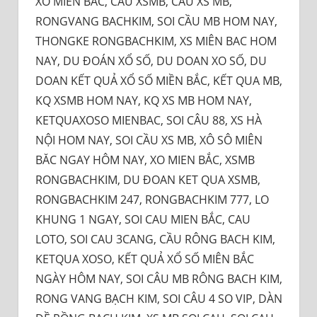
XÔ MIÊN BÂC, CÂU XSMB, CAU XS MB,
RONGVANG BACHKIM, SOI CẦU MB HOM NAY,
THONGKE RONGBACHKIM, XS MIÊN BAC HOM
NAY, DU ĐOÁN XỔ SỐ, DU DOAN XO SỐ, DU
DOAN KẾT QUẢ XỔ SỐ MIỀN BẮC, KẾT QUA MB,
KQ XSMB HOM NAY, KQ XS MB HOM NAY,
KETQUAXOSO MIENBAC, SOI CÂU 88, XS HÀ
NỘI HOM NAY, SOI CẦU XS MB, XÔ SÔ MIÊN
BĂC NGAY HÔM NAY, XO MIEN BẮC, XSMB
RONGBACHKIM, DU ĐOAN KET QUA XSMB,
RONGBACHKIM 247, RONGBACHKIM 777, LO
KHUNG 1 NGAY, SOI CAU MIEN BẮC, CAU
LOTO, SOI CAU 3CANG, CẦU RÔNG BACH KIM,
KETQUA XOSO, KẾT QUẢ XỔ SỐ MIÊN BẮC
NGÀY HÔM NAY, SOI CÂU MB RÔNG BACH KIM,
RONG VANG BẠCH KIM, SOI CÂU 4 SO VIP, DÀN