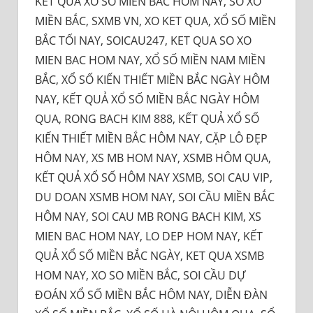
KẾT QUẢ XỔ SỐ MIỀN BẮC HÔM NAY, SO XO
MIỀN BẮC, SXMB VN, XO KET QUA, XỔ SỐ MIỀN
BẮC TỐI NAY, SOICAU247, KET QUA SO XO
MIEN BAC HOM NAY, XỔ SỐ MIỀN NAM MIỀN
BẮC, XỔ SỐ KIẾN THIẾT MIỀN BẮC NGÀY HÔM
NAY, KẾT QUẢ XỔ SỐ MIỀN BẮC NGÀY HÔM
QUA, RONG BACH KIM 888, KẾT QUẢ XỔ SỐ
KIẾN THIẾT MIỀN BẮC HÔM NAY, CẶP LÔ ĐẸP
HÔM NAY, XS MB HOM NAY, XSMB HÔM QUA,
KẾT QUẢ XỔ SỐ HÔM NAY XSMB, SOI CAU VIP,
DU DOAN XSMB HOM NAY, SOI CẦU MIỀN BẮC
HÔM NAY, SOI CAU MB RONG BACH KIM, XS
MIEN BAC HOM NAY, LO DEP HOM NAY, KẾT
QUẢ XỔ SỐ MIỀN BẮC NGÀY, KET QUA XSMB
HOM NAY, XO SO MIỀN BẮC, SOI CẦU DỰ
ĐOÁN XỔ SỐ MIỀN BẮC HÔM NAY, DIỄN ĐÀN