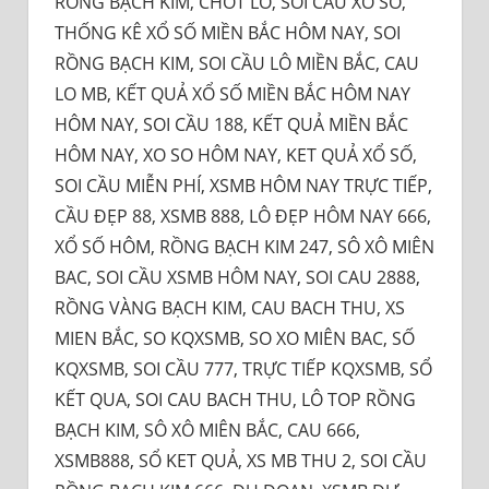
RỒNG BẠCH KIM, CHOT LO, SOI CẦU XỔ SỐ,
THỐNG KÊ XỔ SỐ MIỀN BẮC HÔM NAY, SOI
RỒNG BẠCH KIM, SOI CẦU LÔ MIỀN BẮC, CAU
LO MB, KẾT QUẢ XỔ SỐ MIỀN BẮC HÔM NAY
HÔM NAY, SOI CẦU 188, KẾT QUẢ MIỀN BẮC
HÔM NAY, XO SO HÔM NAY, KET QUẢ XỔ SỐ,
SOI CẦU MIỄN PHÍ, XSMB HÔM NAY TRỰC TIẾP,
CẦU ĐẸP 88, XSMB 888, LÔ ĐẸP HÔM NAY 666,
XỔ SỐ HÔM, RỒNG BẠCH KIM 247, SÔ XÔ MIÊN
BAC, SOI CẦU XSMB HÔM NAY, SOI CAU 2888,
RỒNG VÀNG BẠCH KIM, CAU BACH THU, XS
MIEN BẮC, SO KQXSMB, SO XO MIÊN BAC, SỐ
KQXSMB, SOI CẦU 777, TRỰC TIẾP KQXSMB, SỔ
KẾT QUA, SOI CAU BACH THU, LÔ TOP RỒNG
BẠCH KIM, SÔ XÔ MIÊN BẮC, CAU 666,
XSMB888, SỔ KET QUẢ, XS MB THU 2, SOI CẦU