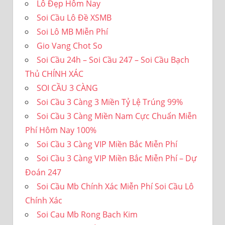
Lô Đẹp Hôm Nay
Soi Cầu Lô Đề XSMB
Soi Lô MB Miễn Phí
Gio Vang Chot So
Soi Cầu 24h – Soi Cầu 247 – Soi Cầu Bạch
Thủ CHÍNH XÁC
SOI CẦU 3 CÀNG
Soi Cầu 3 Càng 3 Miền Tỷ Lệ Trúng 99%
Soi Cầu 3 Càng Miền Nam Cực Chuẩn Miễn
Phí Hôm Nay 100%
Soi Cầu 3 Càng VIP Miền Bắc Miễn Phí
Soi Cầu 3 Càng VIP Miền Bắc Miễn Phí – Dự
Đoán 247
Soi Cầu Mb Chính Xác Miễn Phí Soi Cầu Lô
Chính Xác
Soi Cau Mb Rong Bach Kim