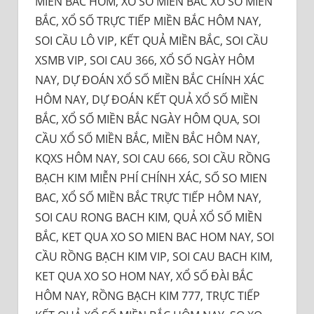
MIỀN BẮC HÔM, XỔ SỐ MIỀN BẮC XỔ SỐ MIỀN
BẮC, XỔ SỐ TRỰC TIẾP MIỀN BẮC HÔM NAY,
SOI CẦU LÔ VIP, KẾT QUẢ MIỀN BẮC, SOI CẦU
XSMB VIP, SOI CAU 366, XỔ SỐ NGÀY HÔM
NAY, DỰ ĐOÁN XỔ SỐ MIỀN BẮC CHÍNH XÁC
HÔM NAY, DỰ ĐOÁN KẾT QUẢ XỔ SỐ MIỀN
BẮC, XỔ SỐ MIỀN BẮC NGÀY HÔM QUA, SOI
CẦU XỔ SỐ MIỀN BẮC, MIỀN BẮC HÔM NAY,
KQXS HÔM NAY, SOI CAU 666, SOI CẦU RỒNG
BẠCH KIM MIỄN PHÍ CHÍNH XÁC, SỐ SO MIEN
BAC, XỔ SỐ MIỀN BẮC TRỰC TIẾP HÔM NAY,
SOI CAU RONG BACH KIM, QUẢ XỔ SỐ MIỀN
BẮC, KET QUA XO SO MIEN BAC HOM NAY, SOI
CẦU RỒNG BẠCH KIM VIP, SOI CAU BACH KIM,
KET QUA XO SO HOM NAY, XỔ SỐ ĐÀI BẮC
HÔM NAY, RỒNG BẠCH KIM 777, TRỰC TIẾP