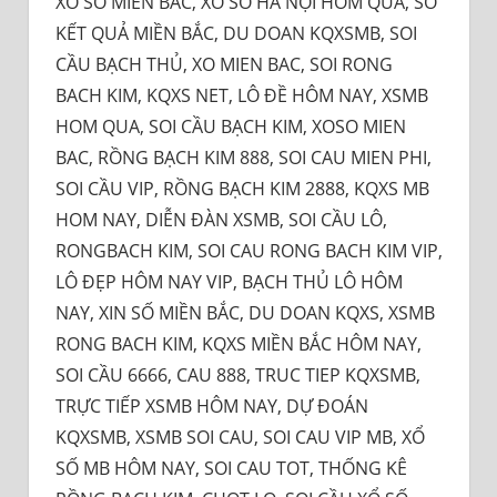
XỔ SỐ MIỀN BẮC, XỔ SỐ HÀ NỘI HÔM QUA, SỔ
KẾT QUẢ MIỀN BẮC, DU DOAN KQXSMB, SOI
CẦU BẠCH THỦ, XO MIEN BAC, SOI RONG
BACH KIM, KQXS NET, LÔ ĐỀ HÔM NAY, XSMB
HOM QUA, SOI CẦU BẠCH KIM, XOSO MIEN
BAC, RỒNG BẠCH KIM 888, SOI CAU MIEN PHI,
SOI CẦU VIP, RỒNG BẠCH KIM 2888, KQXS MB
HOM NAY, DIỄN ĐÀN XSMB, SOI CẦU LÔ,
RONGBACH KIM, SOI CAU RONG BACH KIM VIP,
LÔ ĐẸP HÔM NAY VIP, BẠCH THỦ LÔ HÔM
NAY, XIN SỐ MIỀN BẮC, DU DOAN KQXS, XSMB
RONG BACH KIM, KQXS MIỀN BẮC HÔM NAY,
SOI CẦU 6666, CAU 888, TRUC TIEP KQXSMB,
TRỰC TIẾP XSMB HÔM NAY, DỰ ĐOÁN
KQXSMB, XSMB SOI CAU, SOI CAU VIP MB, XỔ
SỐ MB HÔM NAY, SOI CAU TOT, THỐNG KÊ