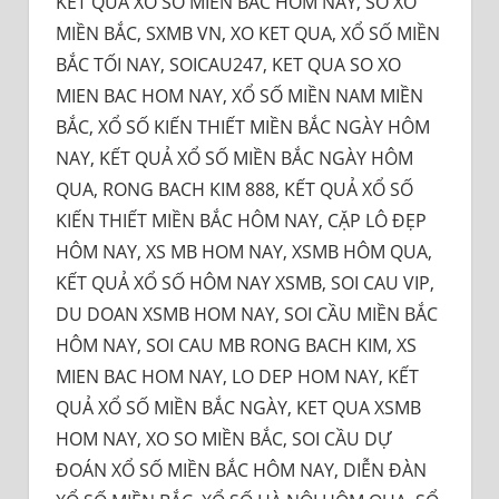
KẾT QUẢ XỔ SỐ MIỀN BẮC HÔM NAY, SO XO
MIỀN BẮC, SXMB VN, XO KET QUA, XỔ SỐ MIỀN
BẮC TỐI NAY, SOICAU247, KET QUA SO XO
MIEN BAC HOM NAY, XỔ SỐ MIỀN NAM MIỀN
BẮC, XỔ SỐ KIẾN THIẾT MIỀN BẮC NGÀY HÔM
NAY, KẾT QUẢ XỔ SỐ MIỀN BẮC NGÀY HÔM
QUA, RONG BACH KIM 888, KẾT QUẢ XỔ SỐ
KIẾN THIẾT MIỀN BẮC HÔM NAY, CẶP LÔ ĐẸP
HÔM NAY, XS MB HOM NAY, XSMB HÔM QUA,
KẾT QUẢ XỔ SỐ HÔM NAY XSMB, SOI CAU VIP,
DU DOAN XSMB HOM NAY, SOI CẦU MIỀN BẮC
HÔM NAY, SOI CAU MB RONG BACH KIM, XS
MIEN BAC HOM NAY, LO DEP HOM NAY, KẾT
QUẢ XỔ SỐ MIỀN BẮC NGÀY, KET QUA XSMB
HOM NAY, XO SO MIỀN BẮC, SOI CẦU DỰ
ĐOÁN XỔ SỐ MIỀN BẮC HÔM NAY, DIỄN ĐÀN