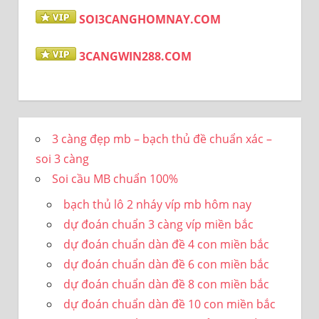
SOI3CANGHOMNAY.COM
3CANGWIN288.COM
3 càng đẹp mb – bạch thủ đề chuẩn xác –
soi 3 càng
Soi cầu MB chuẩn 100%
bạch thủ lô 2 nháy víp mb hôm nay
dự đoán chuẩn 3 càng víp miền bắc
dự đoán chuẩn dàn đề 4 con miền bắc
dự đoán chuẩn dàn đề 6 con miền bắc
dự đoán chuẩn dàn đề 8 con miền bắc
dự đoán chuẩn dàn đề 10 con miền bắc