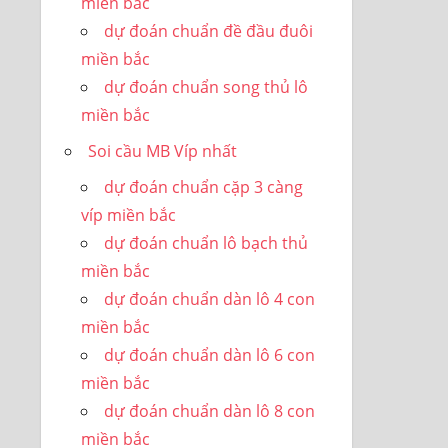
miền bắc
dự đoán chuẩn đề đầu đuôi
miền bắc
dự đoán chuẩn song thủ lô
miền bắc
Soi cầu MB Víp nhất
dự đoán chuẩn cặp 3 càng
víp miền bắc
dự đoán chuẩn lô bạch thủ
miền bắc
dự đoán chuẩn dàn lô 4 con
miền bắc
dự đoán chuẩn dàn lô 6 con
miền bắc
dự đoán chuẩn dàn lô 8 con
miền bắc