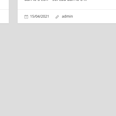
15/04/2021
admin