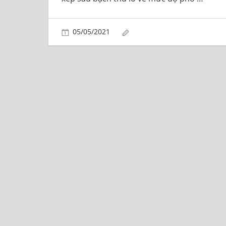
ngàn
khách
hàng
05/05/2021
trên
cả
nước.