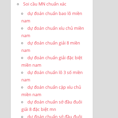
Soi cầu MN chuẩn xác
dự đoán chuẩn bao lô miền
nam
dự đoán chuẩn xíu chủ miền
nam
dự đoán chuẩn giải 8 miền
nam
dự đoán chuẩn giải đặc biệt
miền nam
dự đoán chuẩn lô 3 số miền
nam
dự đoán chuẩn cặp xíu chủ
miền nam
dự đoán chuẩn sớ đầu đuôi
giải 8 đặc biệt mn
dự đoán chuẩn sớ đầu đuôi