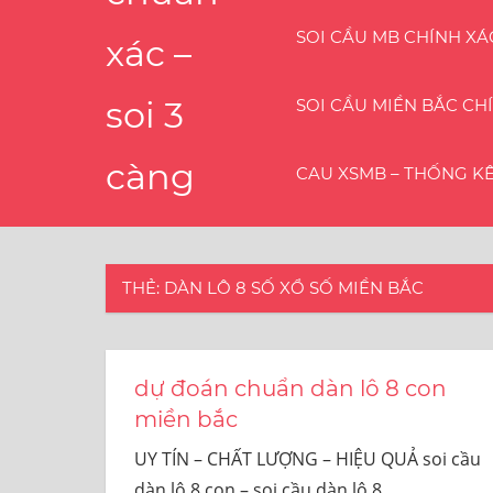
SOI CẦU MB CHÍNH XÁ
xác –
soi 3
SOI CẦU MIỀN BẮC CH
càng
CAU XSMB – THỐNG KÊ
Chúng
tôi
tự
THẺ:
DÀN LÔ 8 SỐ XỔ SỐ MIỀN BẮC
hào
là
sự
lựa
dự đoán chuẩn dàn lô 8 con
chọn
hàng
miền bắc
đầu
UY TÍN – CHẤT LƯỢNG – HIỆU QUẢ soi cầu
của
hàng
dàn lô 8 con – soi cầu dàn lô 8
…