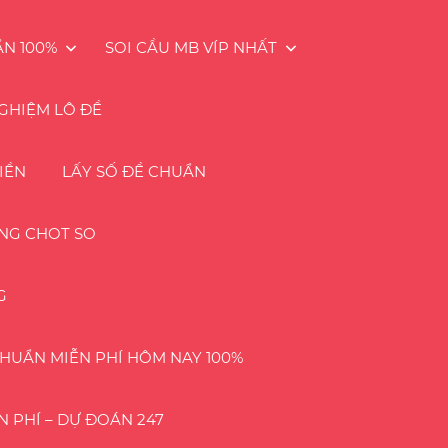
ẨN 100%
SOI CẦU MB VÍP NHẤT
GHIỆM LÔ ĐỀ
IỀN
LẤY SỐ ĐỀ CHUẨN
ANG CHOT SO
G
CHUẨN MIỄN PHÍ HÔM NAY 100%
N PHÍ – DỰ ĐOÁN 247