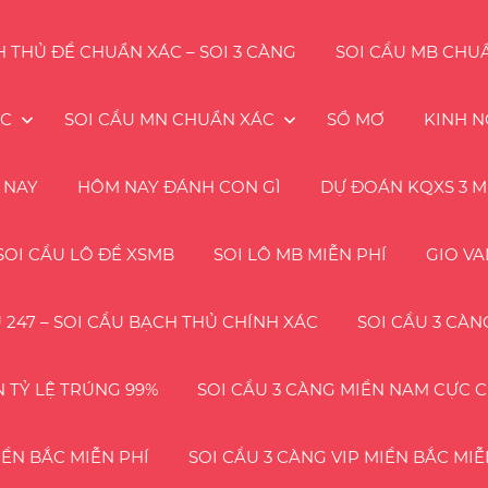
H THỦ ĐỀ CHUẨN XÁC – SOI 3 CÀNG
SOI CẦU MB CHU
ÁC
SOI CẦU MN CHUẨN XÁC
SỔ MƠ
KINH N
 NAY
HÔM NAY ĐÁNH CON GÌ
DỰ ĐOÁN KQXS 3 M
SOI CẦU LÔ ĐỀ XSMB
SOI LÔ MB MIỄN PHÍ
GIO V
U 247 – SOI CẦU BẠCH THỦ CHÍNH XÁC
SOI CẦU 3 CÀN
N TỶ LỆ TRÚNG 99%
SOI CẦU 3 CÀNG MIỀN NAM CỰC 
IỀN BẮC MIỄN PHÍ
SOI CẦU 3 CÀNG VIP MIỀN BẮC MIỄ