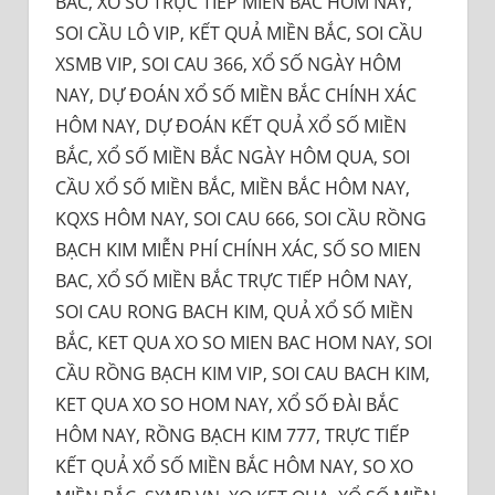
BẮC, XỔ SỐ TRỰC TIẾP MIỀN BẮC HÔM NAY,
SOI CẦU LÔ VIP, KẾT QUẢ MIỀN BẮC, SOI CẦU
XSMB VIP, SOI CAU 366, XỔ SỐ NGÀY HÔM
NAY, DỰ ĐOÁN XỔ SỐ MIỀN BẮC CHÍNH XÁC
HÔM NAY, DỰ ĐOÁN KẾT QUẢ XỔ SỐ MIỀN
BẮC, XỔ SỐ MIỀN BẮC NGÀY HÔM QUA, SOI
CẦU XỔ SỐ MIỀN BẮC, MIỀN BẮC HÔM NAY,
KQXS HÔM NAY, SOI CAU 666, SOI CẦU RỒNG
BẠCH KIM MIỄN PHÍ CHÍNH XÁC, SỐ SO MIEN
BAC, XỔ SỐ MIỀN BẮC TRỰC TIẾP HÔM NAY,
SOI CAU RONG BACH KIM, QUẢ XỔ SỐ MIỀN
BẮC, KET QUA XO SO MIEN BAC HOM NAY, SOI
CẦU RỒNG BẠCH KIM VIP, SOI CAU BACH KIM,
KET QUA XO SO HOM NAY, XỔ SỐ ĐÀI BẮC
HÔM NAY, RỒNG BẠCH KIM 777, TRỰC TIẾP
KẾT QUẢ XỔ SỐ MIỀN BẮC HÔM NAY, SO XO