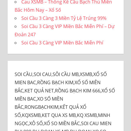
Cau XSMB – Thống Kê Cầu Bạch Thủ Miền
Bắc Hôm Nay – Xổ Số
Soi Cầu 3 Càng 3 Miền Tỷ Lệ Trúng 99%
Soi Cầu 3 Càng VIP Miền Bắc Miễn Phí – Dự
Đoán 247
Soi Cầu 3 Càng VIP Miền Bắc Miễn Phí
SOI CẦU,SOI CAU,SÔI CẦU MB,XSMB,XỔ SỐ
MIEN BAC,RỒNG BẠCH KIM,XỔ SỐ MIÊN
BẮC,KET QUẢ NET,RỒNG BẠCH KIM 666,XỔ SỐ
MIỀN BAC,XO SỐ MIỀN
BẮC,RONGBẠCHKIM,KẾT QUẢ XỔ
SỐ,KQXSMB,KET QUA XS MB,KQ XSMB,MINH
NGỌC,XÔ SỐ,XỔ SO MIỀN BẮC,SOI CAU MIEN