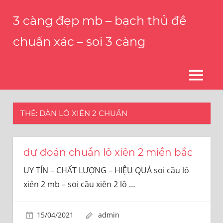
Skip
3 càng đẹp mb – bạch thủ đề
to
content
chuẩn xác – soi 3 càng
Chúng
tôi
tự
MENU
hào
là
sự
THẺ:
DÀN LÔ XIÊN 2 CHUẨN
lựa
chọn
hàng
dự đoán chuẩn lô xiên 2 miền bắc
đầu
của
UY TÍN – CHẤT LƯỢNG – HIỆU QUẢ soi cầu lô
hàng
xiên 2 mb – soi cầu xiên 2 lô
…
ngàn
khách
hàng
15/04/2021
admin
trên