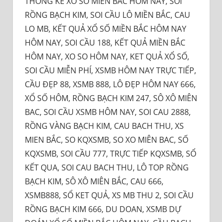
THỐNG KÊ XỔ SỐ MIỀN BẮC HÔM NAY, SOI
RỒNG BẠCH KIM, SOI CẦU LÔ MIỀN BẮC, CAU
LO MB, KẾT QUẢ XỔ SỐ MIỀN BẮC HÔM NAY
HÔM NAY, SOI CẦU 188, KẾT QUẢ MIỀN BẮC
HÔM NAY, XO SO HÔM NAY, KET QUẢ XỔ SỐ,
SOI CẦU MIỄN PHÍ, XSMB HÔM NAY TRỰC TIẾP,
CẦU ĐẸP 88, XSMB 888, LÔ ĐẸP HÔM NAY 666,
XỔ SỐ HÔM, RỒNG BẠCH KIM 247, SÔ XÔ MIÊN
BAC, SOI CẦU XSMB HÔM NAY, SOI CAU 2888,
RỒNG VÀNG BẠCH KIM, CAU BACH THU, XS
MIEN BẮC, SO KQXSMB, SO XO MIÊN BAC, SỐ
KQXSMB, SOI CẦU 777, TRỰC TIẾP KQXSMB, SỔ
KẾT QUA, SOI CAU BACH THU, LÔ TOP RỒNG
BẠCH KIM, SÔ XÔ MIÊN BẮC, CAU 666,
XSMB888, SỔ KET QUẢ, XS MB THU 2, SOI CẦU
RỒNG BẠCH KIM 666, DU DOAN, XSMB DỰ