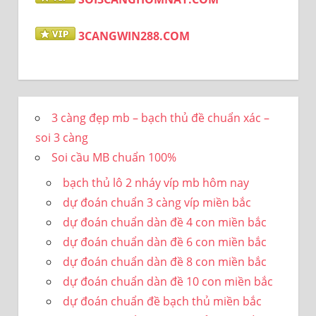
3CANGWIN288.COM
3 càng đẹp mb – bạch thủ đề chuẩn xác –
soi 3 càng
Soi cầu MB chuẩn 100%
bạch thủ lô 2 nháy víp mb hôm nay
dự đoán chuẩn 3 càng víp miền bắc
dự đoán chuẩn dàn đề 4 con miền bắc
dự đoán chuẩn dàn đề 6 con miền bắc
dự đoán chuẩn dàn đề 8 con miền bắc
dự đoán chuẩn dàn đề 10 con miền bắc
dự đoán chuẩn đề bạch thủ miền bắc