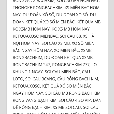
RONGVANG BACHKIM, SOI CẦU MB HOM NAY,
THONGKE RONGBACHKIM, XS MIÊN BAC HOM
NAY, DU ĐOÁN XỔ SỐ, DU DOAN XO SỐ, DU
DOAN KẾT QUẢ XỔ SỐ MIỀN BẮC, KẾT QUA MB,
KQ XSMB HOM NAY, KQ XS MB HOM NAY,
KETQUAXOSO MIENBAC, SOI CÂU 88, XS HÀ
NỘI HOM NAY, SOI CẦU XS MB, XÔ SÔ MIÊN
BĂC NGAY HÔM NAY, XO MIEN BẮC, XSMB
RONGBACHKIM, DU ĐOAN KET QUA XSMB,
RONGBACHKIM 247, RONGBACHKIM 777, LO
KHUNG 1 NGAY, SOI CAU MIEN BẮC, CAU
LOTO, SOI CAU 3CANG, CẦU RÔNG BACH KIM,
KETQUA XOSO, KẾT QUẢ XỔ SỐ MIÊN BẮC
NGÀY HÔM NAY, SOI CÂU MB RÔNG BACH KIM,
RONG VANG BẠCH KIM, SOI CÂU 4 SO VIP, DÀN
ĐỀ RỒNG BẠCH KIM, XS MB SOI CAU, SOI CAU