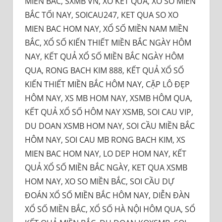
MIỀN BẮC, SXMB VN, XO KET QUA, XỔ SỐ MIỀN
BẮC TỐI NAY, SOICAU247, KET QUA SO XO
MIEN BAC HOM NAY, XỔ SỐ MIỀN NAM MIỀN
BẮC, XỔ SỐ KIẾN THIẾT MIỀN BẮC NGÀY HÔM
NAY, KẾT QUẢ XỔ SỐ MIỀN BẮC NGÀY HÔM
QUA, RONG BACH KIM 888, KẾT QUẢ XỔ SỐ
KIẾN THIẾT MIỀN BẮC HÔM NAY, CẶP LÔ ĐẸP
HÔM NAY, XS MB HOM NAY, XSMB HÔM QUA,
KẾT QUẢ XỔ SỐ HÔM NAY XSMB, SOI CAU VIP,
DU DOAN XSMB HOM NAY, SOI CẦU MIỀN BẮC
HÔM NAY, SOI CAU MB RONG BACH KIM, XS
MIEN BAC HOM NAY, LO DEP HOM NAY, KẾT
QUẢ XỔ SỐ MIỀN BẮC NGÀY, KET QUA XSMB
HOM NAY, XO SO MIỀN BẮC, SOI CẦU DỰ
ĐOÁN XỔ SỐ MIỀN BẮC HÔM NAY, DIỄN ĐÀN
XỔ SỐ MIỀN BẮC, XỔ SỐ HÀ NỘI HÔM QUA, SỔ