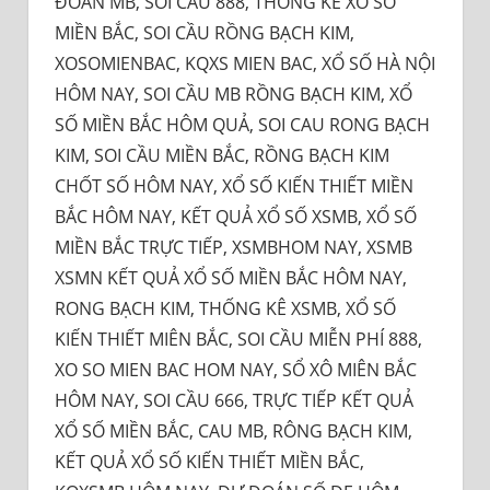
ĐOÁN MB, SOI CẦU 888, THỐNG KÊ XỔ SỐ
MIỀN BẮC, SOI CẦU RỒNG BẠCH KIM,
XOSOMIENBAC, KQXS MIEN BAC, XỔ SỐ HÀ NỘI
HÔM NAY, SOI CẦU MB RỒNG BẠCH KIM, XỔ
SỐ MIỀN BẮC HÔM QUẢ, SOI CAU RONG BẠCH
KIM, SOI CẦU MIỀN BẮC, RỒNG BẠCH KIM
CHỐT SỐ HÔM NAY, XỔ SỐ KIẾN THIẾT MIỀN
BẮC HÔM NAY, KẾT QUẢ XỔ SỐ XSMB, XỔ SỐ
MIỀN BẮC TRỰC TIẾP, XSMBHOM NAY, XSMB
XSMN KẾT QUẢ XỔ SỐ MIỀN BẮC HÔM NAY,
RONG BẠCH KIM, THỐNG KÊ XSMB, XỔ SỐ
KIẾN THIẾT MIÊN BẮC, SOI CẦU MIỄN PHÍ 888,
XO SO MIEN BAC HOM NAY, SỔ XÔ MIÊN BẮC
HÔM NAY, SOI CẦU 666, TRỰC TIẾP KẾT QUẢ
XỔ SỐ MIỀN BẮC, CAU MB, RÔNG BẠCH KIM,
KẾT QUẢ XỔ SỐ KIẾN THIẾT MIỀN BẮC,