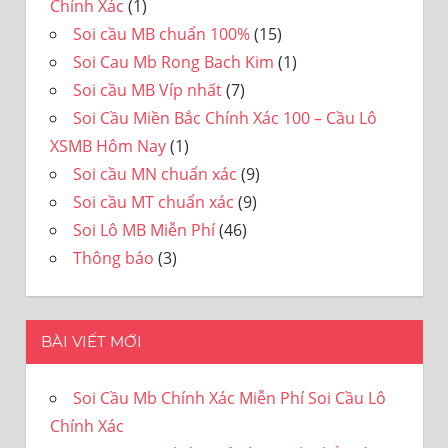
Chính Xác
(1)
Soi cầu MB chuẩn 100%
(15)
Soi Cau Mb Rong Bach Kim
(1)
Soi cầu MB Víp nhất
(7)
Soi Cầu Miền Bắc Chính Xác 100 – Cầu Lô
XSMB Hôm Nay
(1)
Soi cầu MN chuẩn xác
(9)
Soi cầu MT chuẩn xác
(9)
Soi Lô MB Miễn Phí
(46)
Thông báo
(3)
BÀI VIẾT MỚI
Soi Cầu Mb Chính Xác Miễn Phí Soi Cầu Lô
Chính Xác