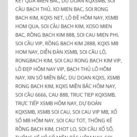
KẾT QUẢ MIỀN BẮC, DU DOAN KQXSMB, SOI
CẦU BẠCH THỦ, XO MIEN BAC, SOI RONG
BACH KIM, KQXS NET, LÔ ĐỀ HÔM NAY, XSMB
HOM QUA, SOI CẦU BẠCH KIM, XOSO MIEN
BAC, RỒNG BẠCH KIM 888, SOI CAU MIEN PHI,
SOI CẦU VIP, RỒNG BẠCH KIM 2888, KQXS MB
HOM NAY, DIỄN ĐÀN XSMB, SOI CẦU LÔ,
RONGBACH KIM, SOI CAU RONG BACH KIM VIP,
LÔ ĐẸP HÔM NAY VIP, BẠCH THỦ LÔ HÔM
NAY, XIN SỐ MIỀN BẮC, DU DOAN KQXS, XSMB
RONG BACH KIM, KQXS MIỀN BẮC HÔM NAY,
SOI CẦU 6666, CAU 888, TRUC TIEP KQXSMB,
TRỰC TIẾP XSMB HÔM NAY, DỰ ĐOÁN
KQXSMB, XSMB SOI CAU, SOI CAU VIP MB, XỔ
SỐ MB HÔM NAY, SOI CAU TOT, THỐNG KÊ
RỒNG BẠCH KIM, CHOT LO, SOI CẦU XỔ SỐ,