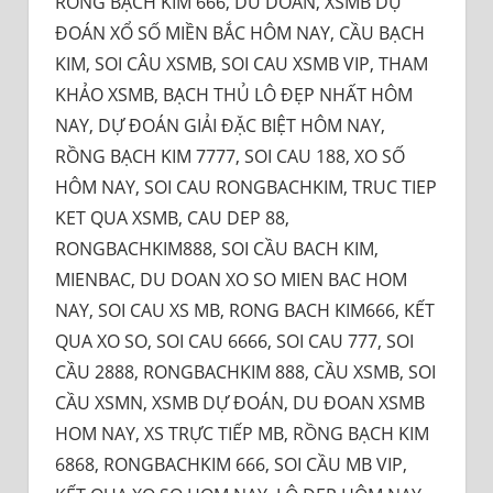
RỒNG BẠCH KIM 666, DU DOAN, XSMB DỰ
ĐOÁN XỔ SỐ MIỀN BẮC HÔM NAY, CẦU BẠCH
KIM, SOI CÂU XSMB, SOI CAU XSMB VIP, THAM
KHẢO XSMB, BẠCH THỦ LÔ ĐẸP NHẤT HÔM
NAY, DỰ ĐOÁN GIẢI ĐẶC BIỆT HÔM NAY,
RỒNG BẠCH KIM 7777, SOI CAU 188, XO SỐ
HÔM NAY, SOI CAU RONGBACHKIM, TRUC TIEP
KET QUA XSMB, CAU DEP 88,
RONGBACHKIM888, SOI CẦU BACH KIM,
MIENBAC, DU DOAN XO SO MIEN BAC HOM
NAY, SOI CAU XS MB, RONG BACH KIM666, KẾT
QUA XO SO, SOI CAU 6666, SOI CAU 777, SOI
CẦU 2888, RONGBACHKIM 888, CẦU XSMB, SOI
CẦU XSMN, XSMB DỰ ĐOÁN, DU ĐOAN XSMB
HOM NAY, XS TRỰC TIẾP MB, RỒNG BẠCH KIM
6868, RONGBACHKIM 666, SOI CẦU MB VIP,