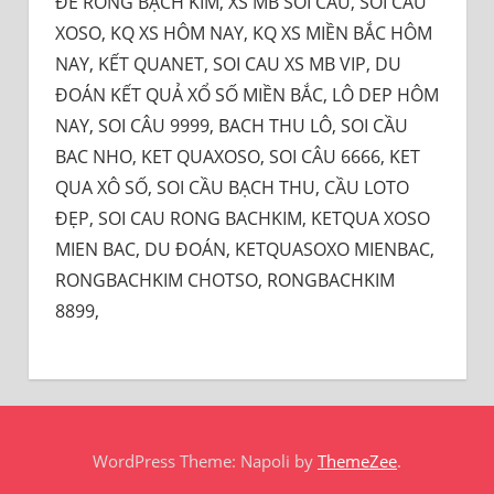
ĐỀ RỒNG BẠCH KIM, XS MB SOI CAU, SOI CAU
XOSO, KQ XS HÔM NAY, KQ XS MIỀN BẮC HÔM
NAY, KẾT QUANET, SOI CAU XS MB VIP, DU
ĐOÁN KẾT QUẢ XỔ SỐ MIỀN BẮC, LÔ DEP HÔM
NAY, SOI CÂU 9999, BACH THU LÔ, SOI CẦU
BAC NHO, KET QUAXOSO, SOI CÂU 6666, KET
QUA XÔ SỐ, SOI CẦU BẠCH THU, CẦU LOTO
ĐẸP, SOI CAU RONG BACHKIM, KETQUA XOSO
MIEN BAC, DU ĐOÁN, KETQUASOXO MIENBAC,
RONGBACHKIM CHOTSO, RONGBACHKIM
8899,
WordPress Theme: Napoli by
ThemeZee
.