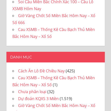
Soi Cầu Miền Bắc Chính Xác 100 – Cầu Lô
XSMB Hôm Nay
Giờ Vàng Chốt Số Miền Bắc Hôm Nay – Xổ
Số 666
Cau XSMB – Thống Kê Cầu Bạch Thủ Miền
Bắc Hôm Nay – Xổ Số
DANH MỤC
Cách Ăn Lô Đề Chiều Nay
(425)
Cau XSMB – Thống Kê Cầu Bạch Thủ Miền
Bắc Hôm Nay – Xổ Số
(1)
Chưa phân loại
(32)
Dự đoán KQXS 3 Miền
(1.519)
Giờ Vàng Chốt Số Miền Bắc Hôm Nay – Xổ