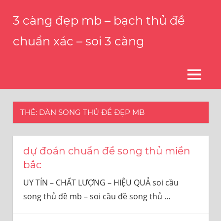
Skip
3 càng đẹp mb – bạch thủ đề
to
content
chuẩn xác – soi 3 càng
Chúng
tôi
tự
MENU
hào
là
sự
THẺ:
DÀN SONG THỦ ĐỀ ĐẸP MB
lựa
chọn
hàng
dự đoán chuẩn đề song thủ miền
đầu
bắc
của
hàng
UY TÍN – CHẤT LƯỢNG – HIỆU QUẢ soi cầu
ngàn
song thủ đề mb – soi cầu đề song thủ
…
khách
hàng
trên