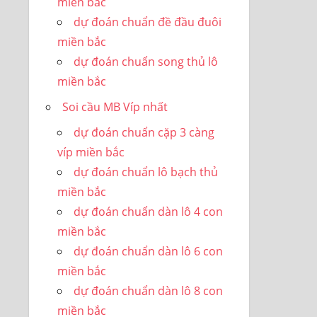
miền bắc
dự đoán chuẩn đề đầu đuôi
miền bắc
dự đoán chuẩn song thủ lô
miền bắc
Soi cầu MB Víp nhất
dự đoán chuẩn cặp 3 càng
víp miền bắc
dự đoán chuẩn lô bạch thủ
miền bắc
dự đoán chuẩn dàn lô 4 con
miền bắc
dự đoán chuẩn dàn lô 6 con
miền bắc
dự đoán chuẩn dàn lô 8 con
miền bắc