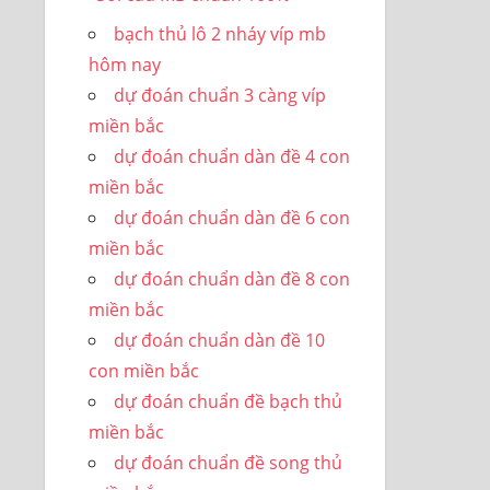
bạch thủ lô 2 nháy víp mb
hôm nay
dự đoán chuẩn 3 càng víp
miền bắc
dự đoán chuẩn dàn đề 4 con
miền bắc
dự đoán chuẩn dàn đề 6 con
miền bắc
dự đoán chuẩn dàn đề 8 con
miền bắc
dự đoán chuẩn dàn đề 10
con miền bắc
dự đoán chuẩn đề bạch thủ
miền bắc
dự đoán chuẩn đề song thủ