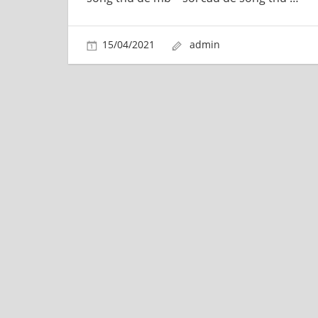
ngàn
khách
hàng
15/04/2021
admin
trên
cả
nước.