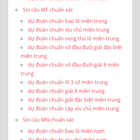
Soi cầu MT chuẩn xác
dự đoán chuẩn bao lô miền trung
dự đoán chuẩn xíu chủ miền trung
dự đoán chuẩn song thủ lô miền trung
dự đoán chuẩn sớ đầu đuôi giải đặc biệt
miền trung
dự đoán chuẩn sớ đầu đuôi giải 8 miền
trung
dự đoán chuẩn lô 3 số miền trung
dự đoán chuẩn giải 8 miền trung
dự đoán chuẩn giải đặc biệt miền trung
dự đoán chuẩn cặp xíu chủ miền trung
Soi cầu MN chuẩn xác
dự đoán chuẩn bao lô miền nam
dự đoán chuẩn xíu chủ miền nam