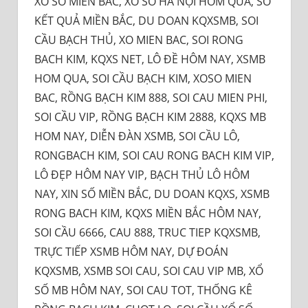
XỔ SỐ MIỀN BẮC, XỔ SỐ HÀ NỘI HÔM QUA, SỔ
KẾT QUẢ MIỀN BẮC, DU DOAN KQXSMB, SOI
CẦU BẠCH THỦ, XO MIEN BAC, SOI RONG
BACH KIM, KQXS NET, LÔ ĐỀ HÔM NAY, XSMB
HOM QUA, SOI CẦU BẠCH KIM, XOSO MIEN
BAC, RỒNG BẠCH KIM 888, SOI CAU MIEN PHI,
SOI CẦU VIP, RỒNG BẠCH KIM 2888, KQXS MB
HOM NAY, DIỄN ĐÀN XSMB, SOI CẦU LÔ,
RONGBACH KIM, SOI CAU RONG BACH KIM VIP,
LÔ ĐẸP HÔM NAY VIP, BẠCH THỦ LÔ HÔM
NAY, XIN SỐ MIỀN BẮC, DU DOAN KQXS, XSMB
RONG BACH KIM, KQXS MIỀN BẮC HÔM NAY,
SOI CẦU 6666, CAU 888, TRUC TIEP KQXSMB,
TRỰC TIẾP XSMB HÔM NAY, DỰ ĐOÁN
KQXSMB, XSMB SOI CAU, SOI CAU VIP MB, XỔ
SỐ MB HÔM NAY, SOI CAU TOT, THỐNG KÊ