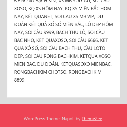
ĐỀ RỒNG BẠCH KIM, XS MB SOI CAU, SOI CAU
XOSO, KQ XS HÔM NAY, KQ XS MIỀN BẮC HÔM
NAY, KẾT QUANET, SOI CAU XS MB VIP, DU
ĐOÁN KẾT QUẢ XỔ SỐ MIỀN BẮC, LÔ DEP HÔM
NAY, SOI CÂU 9999, BACH THU LÔ, SOI CẦU
BAC NHO, KET QUAXOSO, SOI CÂU 6666, KET
QUA XÔ SỐ, SOI CẦU BẠCH THU, CẦU LOTO
ĐẸP, SOI CAU RONG BACHKIM, KETQUA XOSO
MIEN BAC, DU ĐOÁN, KETQUASOXO MIENBAC,
RONGBACHKIM CHOTSO, RONGBACHKIM
8899,
WordPress Theme: Napoli by
ThemeZee
.