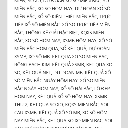
MIỀN, SỐ XO, DU ĐOAN XO SO MIEN BAC, SỐ
MIỀN BẮC, XO SO HOM NAY, DỰ ĐOÁN XỔ SỐ
MIỀN BẮC, XỔ SỐ KIẾN THIẾT MIỀN BẮC, TRỰC
TIẾP XỔ SỐ MIỀN BẮC, XỔ SỐ TRỰC TIẾP MIỀN
BẮC, THỐNG KÊ GIẢI ĐẶC BIỆT, KQXS MIỀN
BẮC, XÔ SỐ HÔM NAY, XSMB HÔM NAY, XỔ SỐ
MIỀN BẮC HÔM QUA, SỔ KẾT QUẢ, DỰ ĐOÁN
XSMB, XO SỐ MB, KET QUA XO SO MIEN BAC,
RÔNG BACH KIM, KẾT QUẢ XSMB, KET QUA XO
SO, KẾT QUẢ NET, DU DOAN MB, KẾT QUẢ XỔ
SỐ MIỀN BẮC NGÀY HÔM NAY, XỔ SỐ MIỀN
BẮC NGÀY HÔM NAY, XỔ SỐ ĐÀI BẮC, LÔ ĐẸP
HÔM NAY, KẾT QUẢ XỔ SỐ HÔM NAY, XSMB
THU 2, KET QUA SO XO, KQXS MIEN BẮC, SOI
CẦU XSMB, KẾT QUẢ XỔ SỐ MB, XÔ SỐ HÔM
NAY MIỀN BẮC, KET QUA SO XO MIEN BAC, SOI