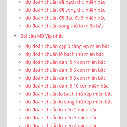
dự đoán chuẩn đề bạch thủ miền bắc
dự đoán chuẩn đề song thủ miền bắc
dự đoán chuẩn đề đầu đuôi miền bắc
dự đoán chuẩn song thủ lô miền bắc
Soi cầu MB Víp nhất
dự đoán chuẩn cặp 3 càng víp miền bắc
dự đoán chuẩn lô bạch thủ miền bắc
dự đoán chuẩn dàn lô 4 con miền bắc
dự đoán chuẩn dàn lô 6 con miền bắc
dự đoán chuẩn dàn lô 8 con miền bắc
dự đoán chuẩn dàn lô 10 con miền bắc
dự đoán chuẩn lô bạch thủ kép miền bắc
dự đoán chuẩn lô song thủ kép miền bắc
dự đoán chuẩn lô xiên 2 miền bắc
dự đoán chuẩn lô xiên 3 miền bắc
dự đoán chuẩn lô xiên 4 miền bắc