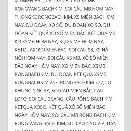
XÔ MIÊN BÂC, CÂU XSMB, CAU XS MB,
RONGVANG BACHKIM, SOI CẦU MB HOM NAY,
THONGKE RONGBACHKIM, XS MIÊN BAC HOM
NAY, DU ĐOÁN XỔ SỐ, DU DOAN XO SỐ, DU
DOAN KẾT QUẢ XỔ SỐ MIỀN BẮC, KẾT QUA MB,
KQ XSMB HOM NAY, KQ XS MB HOM NAY,
KETQUAXOSO MIENBAC, SOI CÂU 88, XS HÀ
NỘI HOM NAY, SOI CẦU XS MB, XÔ SÔ MIÊN
BĂC NGAY HÔM NAY, XO MIEN BẮC, XSMB
RONGBACHKIM, DU ĐOAN KET QUA XSMB,
RONGBACHKIM 247, RONGBACHKIM 777, LO
KHUNG 1 NGAY, SOI CAU MIEN BẮC, CAU
LOTO, SOI CAU 3CANG, CẦU RÔNG BACH KIM,
KETQUA XOSO, KẾT QUẢ XỔ SỐ MIÊN BẮC
NGÀY HÔM NAY, SOI CÂU MB RÔNG BACH KIM,
RONG VANG BẠCH KIM, SOI CÂU 4 SO VIP, DÀN