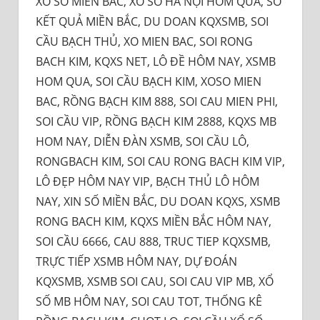
XỔ SỐ MIỀN BẮC, XỔ SỐ HÀ NỘI HÔM QUA, SỔ
KẾT QUẢ MIỀN BẮC, DU DOAN KQXSMB, SOI
CẦU BẠCH THỦ, XO MIEN BAC, SOI RONG
BACH KIM, KQXS NET, LÔ ĐỀ HÔM NAY, XSMB
HOM QUA, SOI CẦU BẠCH KIM, XOSO MIEN
BAC, RỒNG BẠCH KIM 888, SOI CAU MIEN PHI,
SOI CẦU VIP, RỒNG BẠCH KIM 2888, KQXS MB
HOM NAY, DIỄN ĐÀN XSMB, SOI CẦU LÔ,
RONGBACH KIM, SOI CAU RONG BACH KIM VIP,
LÔ ĐẸP HÔM NAY VIP, BẠCH THỦ LÔ HÔM
NAY, XIN SỐ MIỀN BẮC, DU DOAN KQXS, XSMB
RONG BACH KIM, KQXS MIỀN BẮC HÔM NAY,
SOI CẦU 6666, CAU 888, TRUC TIEP KQXSMB,
TRỰC TIẾP XSMB HÔM NAY, DỰ ĐOÁN
KQXSMB, XSMB SOI CAU, SOI CAU VIP MB, XỔ
SỐ MB HÔM NAY, SOI CAU TOT, THỐNG KÊ