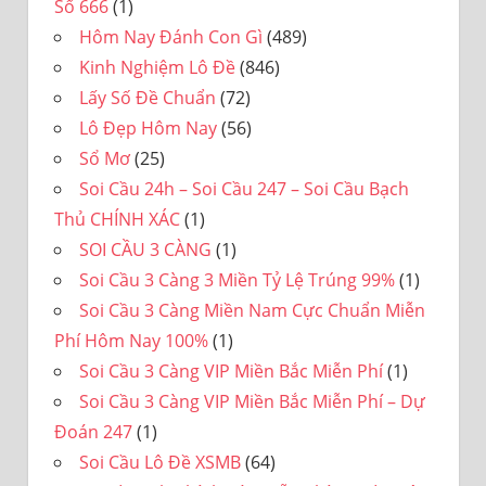
Số 666
(1)
Hôm Nay Đánh Con Gì
(489)
Kinh Nghiệm Lô Đề
(846)
Lấy Số Đề Chuẩn
(72)
Lô Đẹp Hôm Nay
(56)
Sổ Mơ
(25)
Soi Cầu 24h – Soi Cầu 247 – Soi Cầu Bạch
Thủ CHÍNH XÁC
(1)
SOI CẦU 3 CÀNG
(1)
Soi Cầu 3 Càng 3 Miền Tỷ Lệ Trúng 99%
(1)
Soi Cầu 3 Càng Miền Nam Cực Chuẩn Miễn
Phí Hôm Nay 100%
(1)
Soi Cầu 3 Càng VIP Miền Bắc Miễn Phí
(1)
Soi Cầu 3 Càng VIP Miền Bắc Miễn Phí – Dự
Đoán 247
(1)
Soi Cầu Lô Đề XSMB
(64)