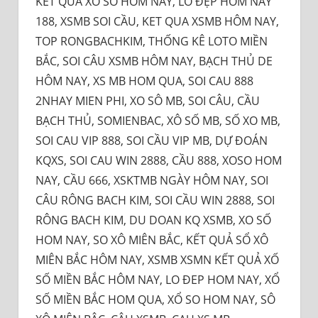
KẾT QUA XO SO HOM NAY, LÔ ĐẸP HÔM NAY
188, XSMB SOI CẦU, KET QUA XSMB HÔM NAY,
TOP RONGBACHKIM, THỐNG KÊ LOTO MIỀN
BẮC, SOI CÂU XSMB HÔM NAY, BẠCH THỦ DE
HÔM NAY, XS MB HOM QUA, SOI CAU 888
2NHAY MIEN PHI, XO SÔ MB, SOI CÂU, CẦU
BẠCH THỦ, SOMIENBAC, XÔ SỐ MB, SỐ XO MB,
SOI CAU VIP 888, SOI CẦU VIP MB, DỰ ĐOÁN
KQXS, SOI CAU WIN 2888, CẦU 888, XOSO HOM
NAY, CẦU 666, XSKTMB NGÀY HÔM NAY, SOI
CÂU RÔNG BACH KIM, SOI CẦU WIN 2888, SOI
RÔNG BACH KIM, DU DOAN KQ XSMB, XO SỐ
HOM NAY, SO XÔ MIÊN BẮC, KẾT QUẢ SỔ XÔ
MIÊN BẮC HÔM NAY, XSMB XSMN KẾT QUẢ XỐ
SỐ MIỀN BẮC HÔM NAY, LO ĐEP HOM NAY, XỔ
SỐ MIỀN BẮC HOM QUA, XỔ SO HOM NAY, SÔ