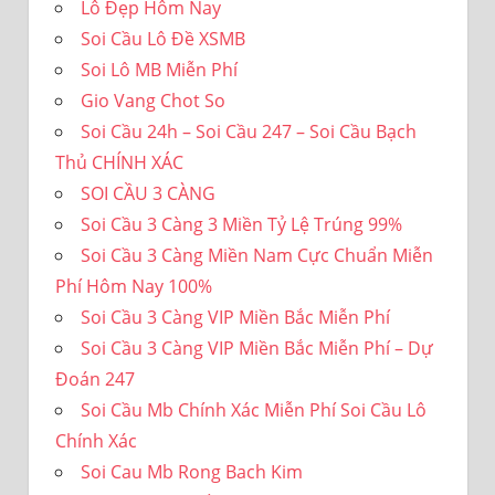
Lô Đẹp Hôm Nay
Soi Cầu Lô Đề XSMB
Soi Lô MB Miễn Phí
Gio Vang Chot So
Soi Cầu 24h – Soi Cầu 247 – Soi Cầu Bạch
Thủ CHÍNH XÁC
SOI CẦU 3 CÀNG
Soi Cầu 3 Càng 3 Miền Tỷ Lệ Trúng 99%
Soi Cầu 3 Càng Miền Nam Cực Chuẩn Miễn
Phí Hôm Nay 100%
Soi Cầu 3 Càng VIP Miền Bắc Miễn Phí
Soi Cầu 3 Càng VIP Miền Bắc Miễn Phí – Dự
Đoán 247
Soi Cầu Mb Chính Xác Miễn Phí Soi Cầu Lô
Chính Xác
Soi Cau Mb Rong Bach Kim