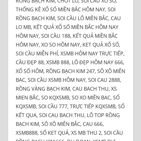
RỒNG BẠCH KIM, CHOT LO, SOI CẦU XỔ SỐ,
THỐNG KÊ XỔ SỐ MIỀN BẮC HÔM NAY, SOI
RỒNG BẠCH KIM, SOI CẦU LÔ MIỀN BẮC, CAU
LO MB, KẾT QUẢ XỔ SỐ MIỀN BẮC HÔM NAY
HÔM NAY, SOI CẦU 188, KẾT QUẢ MIỀN BẮC
HÔM NAY, XO SO HÔM NAY, KET QUẢ XỔ SỐ,
SOI CẦU MIỄN PHÍ, XSMB HÔM NAY TRỰC TIẾP,
CẦU ĐẸP 88, XSMB 888, LÔ ĐẸP HÔM NAY 666,
XỔ SỐ HÔM, RỒNG BẠCH KIM 247, SÔ XÔ MIÊN
BAC, SOI CẦU XSMB HÔM NAY, SOI CAU 2888,
RỒNG VÀNG BẠCH KIM, CAU BACH THU, XS
MIEN BẮC, SO KQXSMB, SO XO MIÊN BAC, SỐ
KQXSMB, SOI CẦU 777, TRỰC TIẾP KQXSMB, SỔ
KẾT QUA, SOI CAU BACH THU, LÔ TOP RỒNG
BẠCH KIM, SÔ XÔ MIÊN BẮC, CAU 666,
XSMB888, SỔ KET QUẢ, XS MB THU 2, SOI CẦU