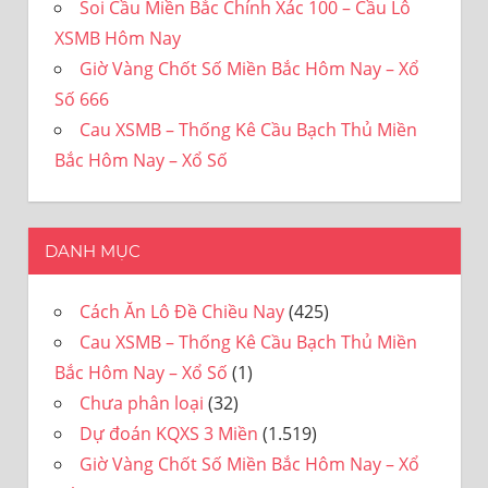
Soi Cầu Miền Bắc Chính Xác 100 – Cầu Lô
XSMB Hôm Nay
Giờ Vàng Chốt Số Miền Bắc Hôm Nay – Xổ
Số 666
Cau XSMB – Thống Kê Cầu Bạch Thủ Miền
Bắc Hôm Nay – Xổ Số
DANH MỤC
Cách Ăn Lô Đề Chiều Nay
(425)
Cau XSMB – Thống Kê Cầu Bạch Thủ Miền
Bắc Hôm Nay – Xổ Số
(1)
Chưa phân loại
(32)
Dự đoán KQXS 3 Miền
(1.519)
Giờ Vàng Chốt Số Miền Bắc Hôm Nay – Xổ