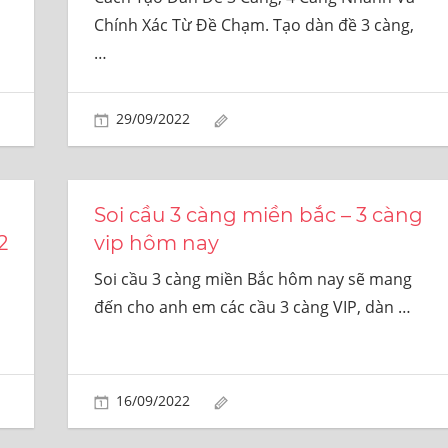
Chính Xác Từ Đề Chạm. Tạo dàn đề 3 càng,
…
29/09/2022
Soi cầu 3 càng miền bắc – 3 càng
2
vip hôm nay
Soi cầu 3 càng miền Bắc hôm nay sẽ mang
đến cho anh em các cầu 3 càng VIP, dàn
…
16/09/2022