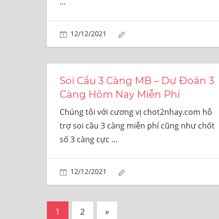
…
12/12/2021
Soi Cầu 3 Càng MB – Dự Đoán 3
Càng Hôm Nay Miễn Phí
Chúng tôi với cương vị chot2nhay.com hỗ
trợ soi cầu 3 càng miễn phí cũng như chốt
số 3 càng cực
…
12/12/2021
Phân
Next
1
2
»