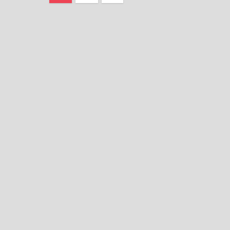
Posts
trang
bài
viết