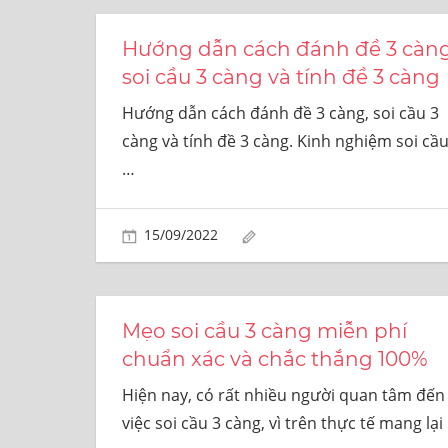
Hướng dẫn cách đánh đề 3 càng
soi cầu 3 càng và tính đề 3 càng
Hướng dẫn cách đánh đề 3 càng, soi cầu 3
càng và tính đề 3 càng. Kinh nghiệm soi cầ
…
15/09/2022
Mẹo soi cầu 3 càng miễn phí
chuẩn xác và chắc thắng 100%
Hiện nay, có rất nhiều người quan tâm đến
việc soi cầu 3 càng, vì trên thực tế mang lại