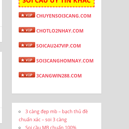
CHUYENSOI3CANG.COM
CHOTLO2NHAY.COM
SOICAU247VIP.COM
SOI3CANGHOMNAY.COM
3CANGWIN288.COM
3 càng đẹp mb – bạch thủ đề
chuẩn xác – soi 3 càng
Soi cầu MB chuẩn 100%