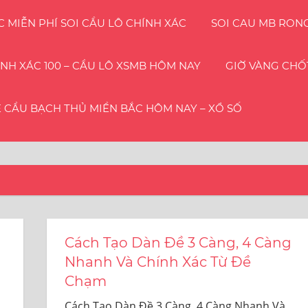
C MIỄN PHÍ SOI CẦU LÔ CHÍNH XÁC
SOI CAU MB RON
ÍNH XÁC 100 – CẦU LÔ XSMB HÔM NAY
GIỜ VÀNG CHỐT
 CẦU BẠCH THỦ MIỀN BẮC HÔM NAY – XỔ SỐ
Cách Tạo Dàn Đề 3 Càng, 4 Càng
Nhanh Và Chính Xác Từ Đề
Chạm
Cách Tạo Dàn Đề 3 Càng, 4 Càng Nhanh Và