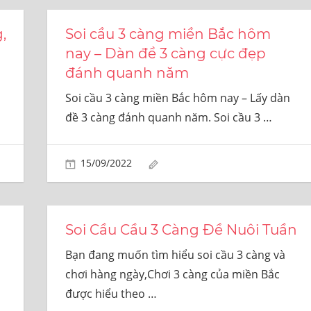
,
Soi cầu 3 càng miền Bắc hôm
nay – Dàn đề 3 càng cực đẹp
đánh quanh năm
u
Soi cầu 3 càng miền Bắc hôm nay – Lấy dàn
đề 3 càng đánh quanh năm. Soi cầu 3
…
15/09/2022
Soi Cầu Cầu 3 Càng Đề Nuôi Tuần
Bạn đang muốn tìm hiểu soi cầu 3 càng và
chơi hàng ngày,Chơi 3 càng của miền Bắc
được hiểu theo
…