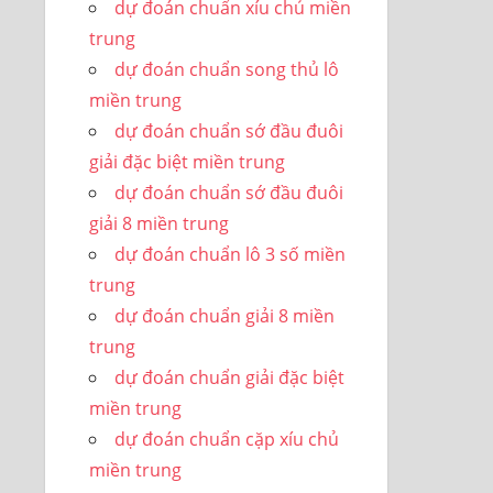
dự đoán chuẩn xíu chủ miền
trung
dự đoán chuẩn song thủ lô
miền trung
dự đoán chuẩn sớ đầu đuôi
giải đặc biệt miền trung
dự đoán chuẩn sớ đầu đuôi
giải 8 miền trung
dự đoán chuẩn lô 3 số miền
trung
dự đoán chuẩn giải 8 miền
trung
dự đoán chuẩn giải đặc biệt
miền trung
dự đoán chuẩn cặp xíu chủ
miền trung