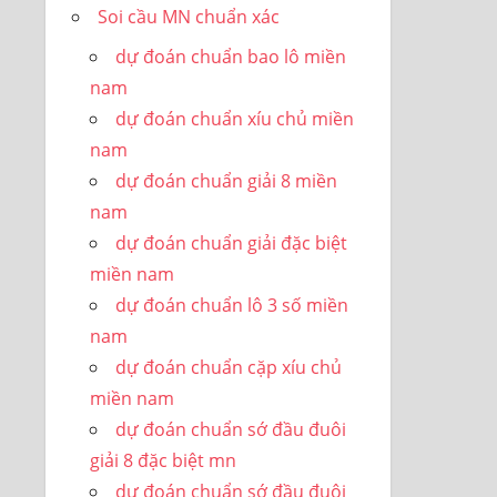
Soi cầu MN chuẩn xác
dự đoán chuẩn bao lô miền
nam
dự đoán chuẩn xíu chủ miền
nam
dự đoán chuẩn giải 8 miền
nam
dự đoán chuẩn giải đặc biệt
miền nam
dự đoán chuẩn lô 3 số miền
nam
dự đoán chuẩn cặp xíu chủ
miền nam
dự đoán chuẩn sớ đầu đuôi
giải 8 đặc biệt mn
dự đoán chuẩn sớ đầu đuôi