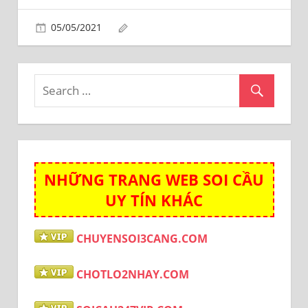
cả
nước.
05/05/2021
NHỮNG TRANG WEB SOI CẦU
UY TÍN KHÁC
CHUYENSOI3CANG.COM
CHOTLO2NHAY.COM