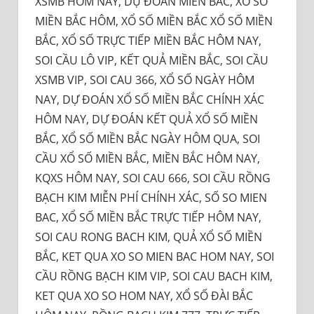
XSMB HÔM NAY, DỰ ĐOÁN MIỀN BẮC, XỔ SỐ
MIỀN BẮC HÔM, XỔ SỐ MIỀN BẮC XỔ SỐ MIỀN
BẮC, XỔ SỐ TRỰC TIẾP MIỀN BẮC HÔM NAY,
SOI CẦU LÔ VIP, KẾT QUẢ MIỀN BẮC, SOI CẦU
XSMB VIP, SOI CAU 366, XỔ SỐ NGÀY HÔM
NAY, DỰ ĐOÁN XỔ SỐ MIỀN BẮC CHÍNH XÁC
HÔM NAY, DỰ ĐOÁN KẾT QUẢ XỔ SỐ MIỀN
BẮC, XỔ SỐ MIỀN BẮC NGÀY HÔM QUA, SOI
CẦU XỔ SỐ MIỀN BẮC, MIỀN BẮC HÔM NAY,
KQXS HÔM NAY, SOI CAU 666, SOI CẦU RỒNG
BẠCH KIM MIỄN PHÍ CHÍNH XÁC, SỐ SO MIEN
BAC, XỔ SỐ MIỀN BẮC TRỰC TIẾP HÔM NAY,
SOI CAU RONG BACH KIM, QUẢ XỔ SỐ MIỀN
BẮC, KET QUA XO SO MIEN BAC HOM NAY, SOI
CẦU RỒNG BẠCH KIM VIP, SOI CAU BACH KIM,
KET QUA XO SO HOM NAY, XỔ SỐ ĐÀI BẮC