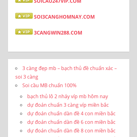
SOICAU247VIP.COM
SOI3CANGHOMNAY.COM
3CANGWIN288.COM
3 càng đẹp mb – bạch thủ đề chuẩn xác –
soi 3 càng
Soi cầu MB chuẩn 100%
bạch thủ lô 2 nháy víp mb hôm nay
dự đoán chuẩn 3 càng víp miền bắc
dự đoán chuẩn dàn đề 4 con miền bắc
dự đoán chuẩn dàn đề 6 con miền bắc
dự đoán chuẩn dàn đề 8 con miền bắc