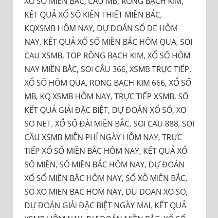
XỔ SỐ MIỀN BẮC, CAU MB, RÔNG BẠCH KIM,
KẾT QUẢ XỔ SỐ KIẾN THIẾT MIỀN BẮC,
KQXSMB HÔM NAY, DỰ ĐOÁN SỐ DE HÔM
NAY, KẾT QUẢ XỔ SỐ MIỀN BẮC HÔM QUA, SOI
CAU XSMB, TOP RỒNG BẠCH KIM, XỔ SỐ HÔM
NAY MIỀN BẮC, SOI CÂU 366, XSMB TRỰC TIẾP,
XỔ SỐ HÔM QUA, RONG BACH KIM 666, XỔ SỐ
MB, KQ XSMB HÔM NAY, TRỰC TIẾP XSMB, SỐ
KẾT QUẢ GIẢI ĐẶC BIỆT, DỰ ĐOÁN XỔ SỐ, XO
SO NET, XỔ SỐ ĐÀI MIỀN BẮC, SOI CAU 888, SOI
CẦU XSMB MIỄN PHÍ NGÀY HÔM NAY, TRỰC
TIẾP XỔ SỐ MIỀN BẮC HÔM NAY, KẾT QUẢ XỔ
SỐ MIỀN, SỐ MIỀN BẮC HÔM NAY, DỰ ĐOÁN
XỔ SỐ MIỀN BẮC HÔM NAY, SỔ XÔ MIÊN BẮC,
SO XO MIEN BAC HOM NAY, DU DOAN XO SO,
DỰ ĐOÁN GIẢI ĐẶC BIỆT NGÀY MAI, KẾT QUẢ