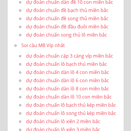
dự đoán chuẩn dàn đề 10 con miền bắc
dự đoán chuẩn đề bạch thủ miền bắc
dự đoán chuẩn đề song thủ miền bắc
dự đoán chuẩn đề đầu đuôi miền bắc
dự đoán chuẩn song thủ lô miền bắc
Soi cầu MB Víp nhất
dự đoán chuẩn cặp 3 càng víp miền bắc
dự đoán chuẩn lô bạch thủ miền bắc
dự đoán chuẩn dàn lô 4 con miền bắc
dự đoán chuẩn dàn lô 6 con miền bắc
dự đoán chuẩn dàn lô 8 con miền bắc
dự đoán chuẩn dàn lô 10 con miền bắc
dự đoán chuẩn lô bạch thủ kép miền bắc
dự đoán chuẩn lô song thủ kép miền bắc
dự đoán chuẩn lô xiên 2 miền bắc
dự đoán chuẩn lô xiên 3 miền bắc