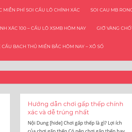
C MIỄN PHÍ SOI CẦU LÔ CHÍNH XÁC
SOI CAU MB RON
ÍNH XÁC 100 – CẦU LÔ XSMB HÔM NAY
GIỜ VÀNG CHỐT
 CẦU BẠCH THỦ MIỀN BẮC HÔM NAY – XỔ SỐ
Hướng dẫn chơi gấp thếp chính
xác và dễ trúng nhất
Nội Dung [hide] Chơi gấp thếp là gì? Lợi ích
của chơi gấp thếp Có nên chơi gấp thếp hay