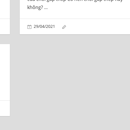
không?
…
29/04/2021