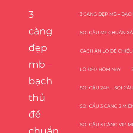
Skip
3
to
3 CÀNG ĐẸP MB – BẠC
content
càng
SOI CẦU MT CHUẨN X
đẹp
CÁCH ĂN LÔ ĐỀ CHIỀU
mb –
LÔ ĐẸP HÔM NAY
bạch
SOI CẦU 24H – SOI CẦ
thủ
SOI CẦU 3 CÀNG 3 MIỀ
đề
SOI CẦU 3 CÀNG VIP M
chuẩn