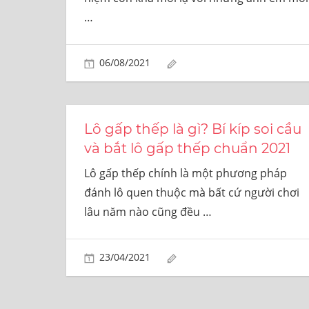
ngàn
…
khách
hàng
trên
06/08/2021
cả
nước.
Lô gấp thếp là gì? Bí kíp soi cầu
và bắt lô gấp thếp chuẩn 2021
Lô gấp thếp chính là một phương pháp
đánh lô quen thuộc mà bất cứ người chơi
lâu năm nào cũng đều
…
23/04/2021