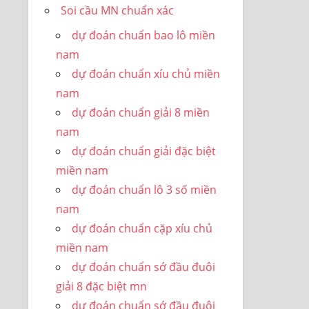
Soi cầu MN chuẩn xác
dự đoán chuẩn bao lô miền
nam
dự đoán chuẩn xíu chủ miền
nam
dự đoán chuẩn giải 8 miền
nam
dự đoán chuẩn giải đặc biệt
miền nam
dự đoán chuẩn lô 3 số miền
nam
dự đoán chuẩn cặp xíu chủ
miền nam
dự đoán chuẩn sớ đầu đuôi
giải 8 đặc biệt mn
dự đoán chuẩn sớ đầu đuôi