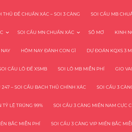
H THỦ ĐỀ CHUẨN XÁC – SOI 3 CÀNG
SOI CẦU MB CHU
ÁC
SOI CẦU MN CHUẨN XÁC
SỔ MƠ
KINH N
 NAY
HÔM NAY ĐÁNH CON GÌ
DỰ ĐOÁN KQXS 3 M
SOI CẦU LÔ ĐỀ XSMB
SOI LÔ MB MIỄN PHÍ
GIO V
U 247 – SOI CẦU BẠCH THỦ CHÍNH XÁC
SOI CẦU 3 CÀN
N TỶ LỆ TRÚNG 99%
SOI CẦU 3 CÀNG MIỀN NAM CỰC 
IỀN BẮC MIỄN PHÍ
SOI CẦU 3 CÀNG VIP MIỀN BẮC MIỄ